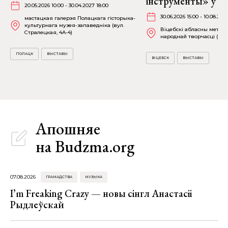
інструменты» ў Ві
20.05.2026 10:00 - 30.04.2027 18:00
30.06.2026 15:00 - 10.08.202
мастацкая галерэя Полацкага гісторыка-
культурнага музея-запаведніка (вул.
Віцебскі абласны метад
Стралецкая, 4A-4)
народнай творчасці (вул.
ПОЛАЦК
ВЫСТАВЫ
ВІЦЕБСК
ВЫСТАВЫ
Апошняе
на Budzma.org
07.08.2026
ГРАМАДСТВА
МУЗЫКА
I’m Freaking Crazy — новы сінгл Анастасіі
Рыдлеўскай