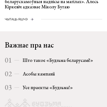
беларускамоўныя надпісы на магілах». Алесь
Кіркевіч адказвае Міколу Бугаю
ЧЫТАЦЬ ЯШЧЭ
Важнае пра нас
01
Што такое «Будзьма беларусамі!»
02
Асобы кампаніі
03
Усе праекты «Будзьма!»