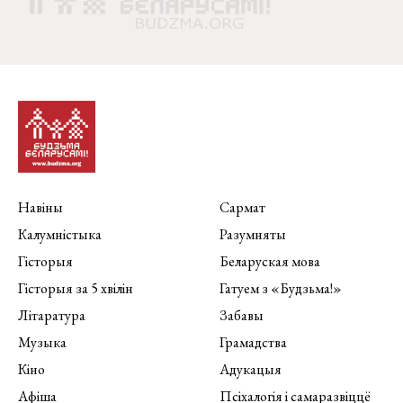
Навіны
Сармат
Калумністыка
Разумняты
Гісторыя
Беларуская мова
Гісторыя за 5 хвілін
Гатуем з «Будзьма!»
Літаратура
Забавы
Музыка
Грамадства
Кіно
Адукацыя
Афіша
Псіхалогія і самаразвіццё