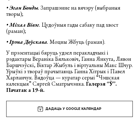
•
Эган Бонды
.
Запрашэнне на вячэру (выбраныя
творы);
•
Міхал Вівэг
.
Цудоўныя гады сабаку пад хвост
(раман);
•
Ірэна Доўскава
.
Моцны Жбуць (раман).
У прэзентацыі бяруць удзел перакладчыкі і
рэдактары Вераніка Бяльковіч, Ганна Янкута, Лявон
Баршчэўскі, Віктар Жыбуль і віртуальны Макс Шчур.
Урыўкі з твораў прачытаюць Ганна Хітрык і Павел
Харланчук. Вядоўца — куратар серыі “Чэшская
калекцыя” Сяргей Сматрычэнка.
Галерэя “Ў”.
Пачатак а 19-й.
ДАДАЦЬ У GOOGLE КАЛЯНДАР