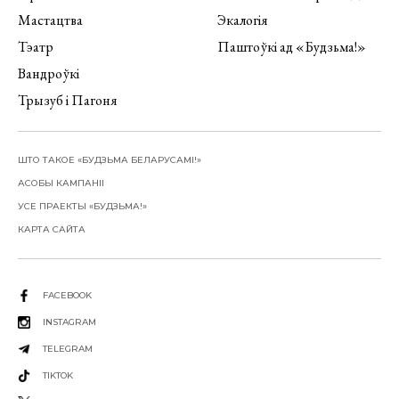
Мастацтва
Экалогія
Тэатр
Паштоўкі ад «Будзьма!»
Вандроўкі
Трызуб і Пагоня
ШТО ТАКОЕ «БУДЗЬМА БЕЛАРУСАМІ!»
АСОБЫ КАМПАНІІ
УСЕ ПРАЕКТЫ «БУДЗЬМА!»
КАРТА САЙТА
FACEBOOK
INSTAGRAM
TELEGRAM
TIKTOK