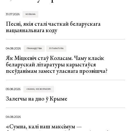
31.07.2026
МУЗЫКА
Песні, якія сталі часткай беларускага
нацыянальнага коду
04.08.2026
ГРАМАДСТВА
ЛІТАРАТУРА
Як Міцкевіч стаў Коласам. Чаму класік
беларускай літаратуры карыстаўся
псеўданімам замест уласнага прозвішча?
05.08.2026
«МАМА, НЕ ЖУРЫСЯ!»
Залегчы на дно ў Крыме
04.08.2026
«Сумна, калі наш максімум —