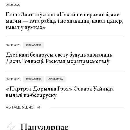
07.08.2026
Ганна Златкоўская: «Няхай не перамаглі, але
магчы — гэта рабіць і не здавацца, нават цяпер,
нават у думках»
07.08.2026
ГРАМАДСТВА
Дзе і калі беларусы свету будуць адзначаць
Дзень Годнасці. Расклад мерапрыемстваў
07.08.2026
ГРАМАДСТВА
ЛІТАРАТУРА
«Партрэт Дорыяна Грэя» Оскара Уайльда
выдалі па-беларуску
ЧЫТАЦЬ ЯШЧЭ
Папулярнае