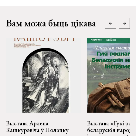
Вам можа быць цікава
Выстава Арлена
Выстава «Гукі род
Кашкурэвіча ў Полацку
беларускія народ