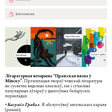
------------
Бясплатнае
Літаратурная вечарына “Пражская вясна ў
Мінску”.
Прэзентацыя твораў чэшскай літаратуры
як сусветна вядомых класікаў, так і сучасных
папулярных аўтараў у дыхтоўных беларускіх
перакладах:
•
Багуміл Грабал
.
Я абслугоўваў ангельскага караля
(раман);