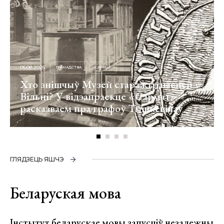
06.08.2026
ГРАМАДСТВА
САРМАТ
Хто знішчыў Музей старажытнасцей у
Вільні? У відэапраекце «Сармат»
расказваем пра графоў Тышкевічаў
ГЛЯДЗЕЦЬ ЯШЧЭ
Беларуская мова
Інстытут беларускае мовы запусціў незалежны