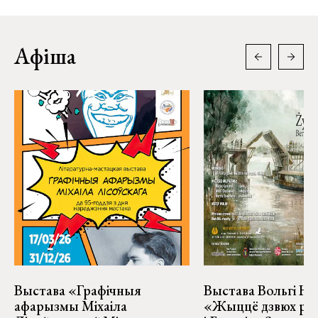
Афіша
Выстава «Графічныя
Выстава Вольгі На
афарызмы Міхаіла
«Жыццё дзвюх рэк