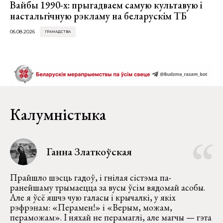
Вайбы 1990-х: прыгадваем самую культавую і
настальгічную рэкламу на беларускім ТБ
06.08.2026
ГРАМАДСТВА
Калумністыка
Ганна Златкоўская
Прайшло шэсць гадоў, і гнілая сістэма па-
ранейшаму трымаецца за вусы ўсім вядомай асобы.
Але я ўсё яшчэ чую галасы і крычалкі, у якіх
рэфрэнам: «Перамен!» і «Верым, можам,
пераможам». І няхай не перамаглі, але магчы — гэта