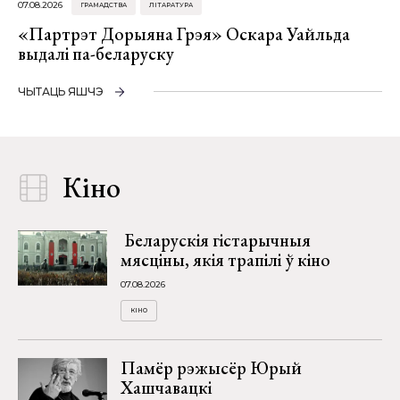
07.08.2026
ГРАМАДСТВА
ЛІТАРАТУРА
«Партрэт Дорыяна Грэя» Оскара Уайльда
выдалі па-беларуску
ЧЫТАЦЬ ЯШЧЭ
Кіно
Беларускія гістарычныя
мясціны, якія трапілі ў кіно
07.08.2026
КІНО
Памёр рэжысёр Юрый
Хашчавацкі