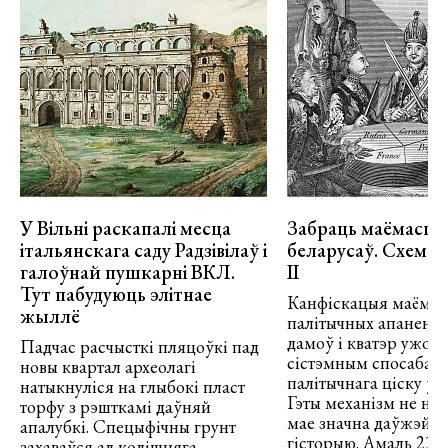
У Вільні раскапалі месца
Забраць маёмасць 
італьянскага саду Радзівілаў і
беларусаў. Схема
галоўнай пушкарні ВКЛ.
ІІ
Тут пабудуюць элітнае
Канфіскацыя маёмас
жыллё
палітычных апанента
дамоў і кватэр ужо д
Падчас расчысткі пляцоўкі пад
сістэмным спосабам
новы квартал археолагі
палітычнага ціску ў Б
натыкнуліся на глыбокі пласт
Гэты механізм не ноу
торфу з рэшткамі даўняй
мае значна даўжэйш
апалубкі. Спецыфічны грунт
гісторыю. Амаль 230 
захаваўся ад колішняга