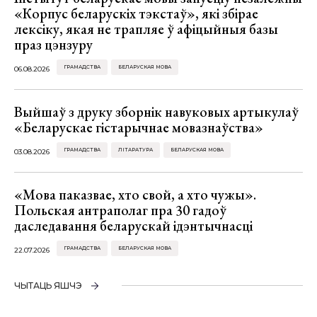
«Корпус беларускіх тэкстаў», які збірае
лексіку, якая не трапляе ў афіцыйныя базы
праз цэнзуру
ГРАМАДСТВА
БЕЛАРУСКАЯ МОВА
06.08.2026
Выйшаў з друку зборнік навуковых артыкулаў
«Беларускае гістарычнае мовазнаўства»
ГРАМАДСТВА
ЛІТАРАТУРА
БЕЛАРУСКАЯ МОВА
03.08.2026
«Мова паказвае, хто свой, а хто чужы».
Польская антраполаг пра 30 гадоў
даследавання беларускай ідэнтычнасці
ГРАМАДСТВА
БЕЛАРУСКАЯ МОВА
22.07.2026
ЧЫТАЦЬ ЯШЧЭ