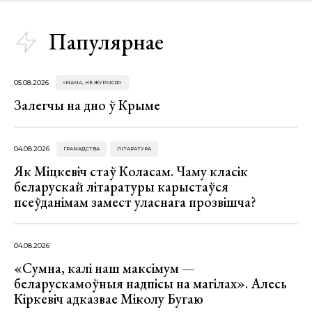
Папулярнае
05.08.2026
«МАМА, НЕ ЖУРЫСЯ!»
Залегчы на дно ў Крыме
04.08.2026
ГРАМАДСТВА
ЛІТАРАТУРА
Як Міцкевіч стаў Коласам. Чаму класік
беларускай літаратуры карыстаўся
псеўданімам замест уласнага прозвішча?
04.08.2026
«Сумна, калі наш максімум —
беларускамоўныя надпісы на магілах». Алесь
Кіркевіч адказвае Міколу Бугаю