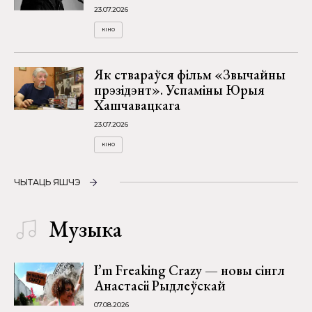
23.07.2026
КІНО
Як ствараўся фільм «Звычайны
прэзідэнт». Успаміны Юрыя
Хашчавацкага
23.07.2026
КІНО
ЧЫТАЦЬ ЯШЧЭ
Музыка
I’m Freaking Crazy — новы сінгл
Анастасіі Рыдлеўскай
07.08.2026