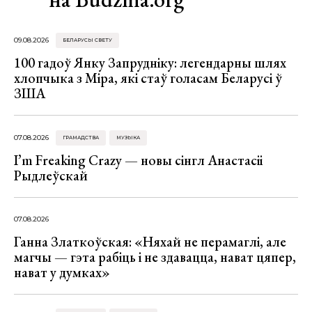
09.08.2026
БЕЛАРУСЫ СВЕТУ
100 гадоў Янку Запрудніку: легендарны шлях
хлопчыка з Міра, які стаў голасам Беларусі ў
ЗША
07.08.2026
ГРАМАДСТВА
МУЗЫКА
I’m Freaking Crazy — новы сінгл Анастасіі
Рыдлеўскай
07.08.2026
Ганна Златкоўская: «Няхай не перамаглі, але
магчы — гэта рабіць і не здавацца, нават цяпер,
нават у думках»