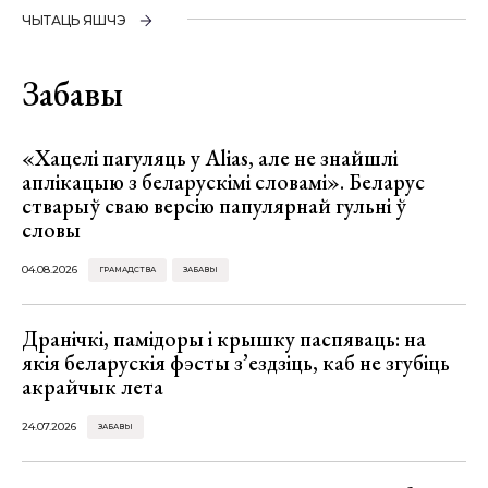
ЧЫТАЦЬ ЯШЧЭ
Забавы
«Хацелі пагуляць у Alias, але не знайшлі
аплікацыю з беларускімі словамі». Беларус
стварыў сваю версію папулярнай гульні ў
словы
04.08.2026
ГРАМАДСТВА
ЗАБАВЫ
Дранічкі, памідоры і крышку паспяваць: на
якія беларускія фэсты з’ездзіць, каб не згубіць
акрайчык лета
24.07.2026
ЗАБАВЫ