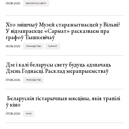
09.08.2026
БЕЛАРУСЫ СВЕТУ
Хто знішчыў Музей старажытнасцей у Вільні?
У відэапраекце «Сармат» расказваем пра
графоў Тышкевічаў
06.08.2026
ГРАМАДСТВА
САРМАТ
Дзе і калі беларусы свету будуць адзначаць
Дзень Годнасці. Расклад мерапрыемстваў
07.08.2026
ГРАМАДСТВА
Беларускія гістарычныя мясціны, якія трапілі
ў кіно
07.08.2026
КІНО