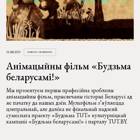
12.08.2011
НАВІНЫ «БУДЗЬМА!»
Анімацыйны фільм «Будзьма
беларусамі!»
Мы прэзентуем першы прафесійна зроблены
анімацыйны фільм, прысвечаны гісторыі Беларусі ад
яе пачатку да нашых дзён. Мультфільм з’яўляецца
цэнтральнай, але далёка не фінальнай падзеяй
сумеснага праекту «Будзьма TUT» культурніцкай
кампаніі «Будзьма беларусамі!» і парталу TUT.BY.