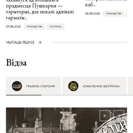
каб...
прадмесця Пушкарня —
тэрыторыі, дзе некалі адлівалі
06.08.2026
ГРАМАДСТВА
ГІ
гарматы...
07.08.2026
ГРАМАДСТВА
ГІСТОРЫЯ
ЧЫТАЦЬ ЯШЧЭ
Відэа
ТРЫЗУБ І ПАГОНЯ
«СМАЛЕННЕ ВЕПРУКА»