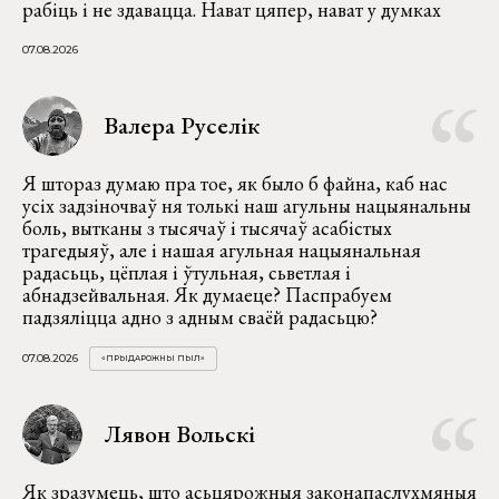
рабіць і не здавацца. Нават цяпер, нават у думках
07.08.2026
Валера Руселік
Я штораз думаю пра тое, як было б файна, каб нас
усіх задзіночваў ня толькі наш агульны нацыянальны
боль, вытканы з тысячаў і тысячаў асабістых
трагедыяў, але і нашая агульная нацыянальная
радасьць, цёплая і ўтульная, сьветлая і
абнадзейвальная. Як думаеце? Паспрабуем
падзяліцца адно з адным сваёй радасьцю?
07.08.2026
«ПРЫДАРОЖНЫ ПЫЛ»
Лявон Вольскі
Як зразумець, што асьцярожныя законапаслухмяныя