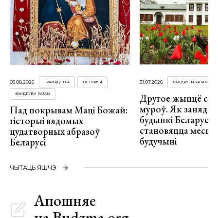
05.08.2026
31.07.2026
ГРАМАДСТВА
ГІСТОРЫЯ
ВАНДРУЕМ РАЗАМ
ВАНДРУЕМ РАЗАМ
Другое жыццё ст
муроў. Як занядб
Пад покрывам Маці Божай:
будынкі Беларусі
гісторыі вядомых
становяцца месца
цудатворных абразоў
будучыні
Беларусі
ЧЫТАЦЬ ЯШЧЭ
Апошняе
на Budzma.org