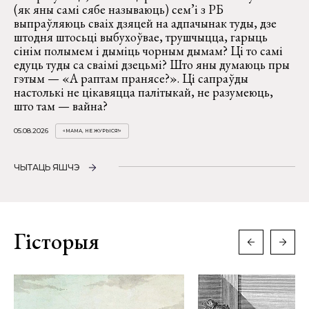
(як яны самі сябе называюць) сем’і з РБ
выпраўляюць сваіх дзяцей на адпачынак туды, дзе
штодня штосьці выбухоўвае, трушчыцца, гарыць
сінім полымем і дыміць чорным дымам? Ці то самі
едуць туды са сваімі дзецьмі? Што яны думаюць пры
гэтым — «А раптам пранясе?». Ці сапраўды
настолькі не цікавяцца палітыкай, не разумеюць,
што там — вайна?
05.08.2026
«МАМА, НЕ ЖУРЫСЯ!»
ЧЫТАЦЬ ЯШЧЭ
Гісторыя