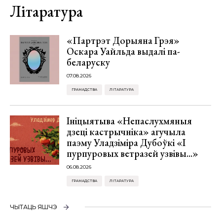
Літаратура
«Партрэт Дорыяна Грэя»
Оскара Уайльда выдалі па-
беларуску
07.08.2026
ГРАМАДСТВА
ЛІТАРАТУРА
Ініцыятыва «Непаслухмяныя
дзеці кастрычніка» агучыла
паэму Уладзіміра Дубоўкі «І
пурпуровых ветразей узвівы...»
06.08.2026
ГРАМАДСТВА
ЛІТАРАТУРА
ЧЫТАЦЬ ЯШЧЭ