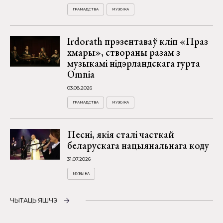
ГРАМАДСТВА
МУЗЫКА
Irdorath прэзентаваў кліп «Праз
хмары», створаны разам з
музыкамі нідэрландскага гурта
Omnia
03.08.2026
ГРАМАДСТВА
МУЗЫКА
Песні, якія сталі часткай
беларускага нацыянальнага коду
31.07.2026
МУЗЫКА
ЧЫТАЦЬ ЯШЧЭ