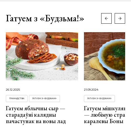
Гатуем з «Будзьма!»
26.12.2025
21.09.2024
ГРАМАДСТВА
ГАТУЕМ З «БУДЗЬМА!»
ГАТУЕМ З «БУДЗЬМА!»
Гатуем яблычны сыр —
Гатуем мішкулян
старадаўні калядны
— любімую страву
пачастунак на новы лад
каралевы Боны