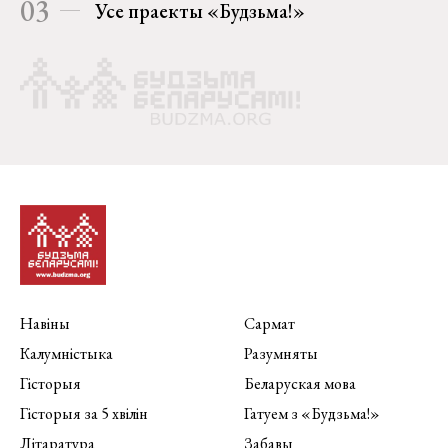
03
Усе праекты «Будзьма!»
Навіны
Сармат
Калумністыка
Разумняты
Гісторыя
Беларуская мова
Гісторыя за 5 хвілін
Гатуем з «Будзьма!»
Літаратура
Забавы