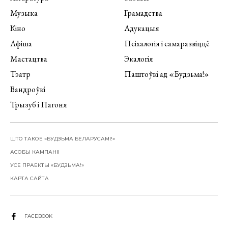
Музыка
Грамадства
Кіно
Адукацыя
Афіша
Псіхалогія і самаразвіццё
Мастацтва
Экалогія
Тэатр
Паштоўкі ад «Будзьма!»
Вандроўкі
Трызуб і Пагоня
ШТО ТАКОЕ «БУДЗЬМА БЕЛАРУСАМІ!»
АСОБЫ КАМПАНІІ
УСЕ ПРАЕКТЫ «БУДЗЬМА!»
КАРТА САЙТА
FACEBOOK