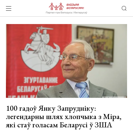
100 гадоў Янку Запрудніку:
легендарны шлях хлопчыка з Міра,
які стаў голасам Беларусі ў ЗША