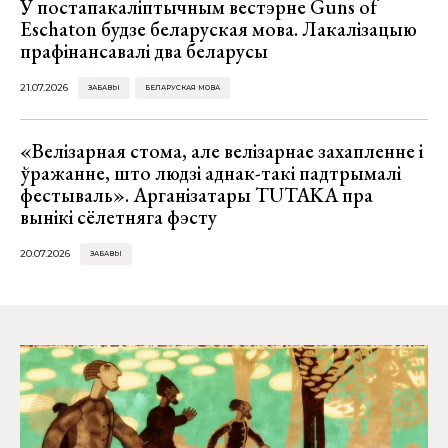
У постапакаліптычным вестэрне Guns of
Eschaton будзе беларуская мова. Лакалізацыю
прафінансавалі два беларусы
21.07.2026
ЗАБАВЫ
БЕЛАРУСКАЯ МОВА
«Велізарная стома, але велізарнае захапленне і
ўражанне, што людзі аднак-такі падтрымалі
фестываль». Арганізатары TUTAKA пра
вынікі сёлетняга фэсту
20.07.2026
ЗАБАВЫ