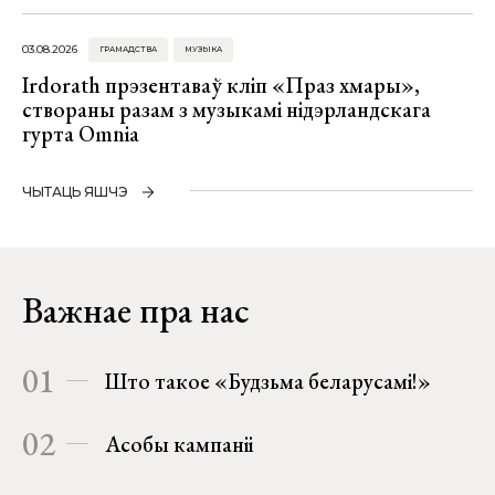
03.08.2026
ГРАМАДСТВА
МУЗЫКА
Irdorath прэзентаваў кліп «Праз хмары»,
створаны разам з музыкамі нідэрландскага
гурта Omnia
ЧЫТАЦЬ ЯШЧЭ
Важнае пра нас
01
Што такое «Будзьма беларусамі!»
02
Асобы кампаніі