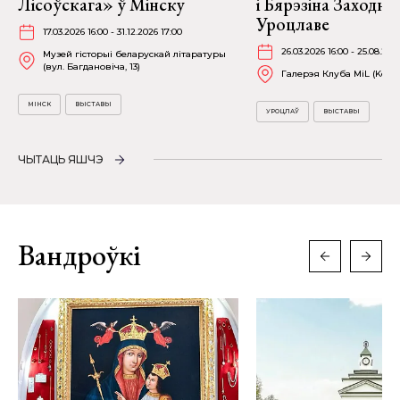
Лісоўскага» ў Мінску
і Бярэзіна Заходня
Уроцлаве
17.03.2026 16:00 - 31.12.2026 17:00
26.03.2026 16:00 - 25.08.202
Музей гісторыі беларускай літаратуры
(вул. Багдановіча, 13)
Галерэя Клуба MiL (Kościu
МІНСК
ВЫСТАВЫ
УРОЦЛАЎ
ВЫСТАВЫ
ЧЫТАЦЬ ЯШЧЭ
Вандроўкі