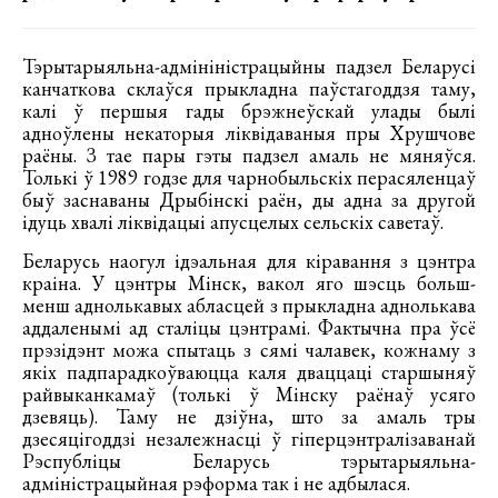
Тэрытарыяльна-адмініністрацыйны падзел Беларусі
канчаткова склаўся прыкладна паўстагоддзя таму,
калі ў першыя гады брэжнеўскай улады былі
адноўлены некаторыя ліквідаваныя пры Хрушчове
раёны. З тае пары гэты падзел амаль не мяняўся.
Толькі ў 1989 годзе для чарнобыльскіх перасяленцаў
быў заснаваны Дрыбінскі раён, ды адна за другой
ідуць хвалі ліквідацыі апусцелых сельскіх саветаў.
Беларусь наогул ідэальная для кіравання з цэнтра
краіна. У цэнтры Мінск, вакол яго шэсць больш-
менш аднолькавых абласцей з прыкладна аднолькава
аддаленымі ад сталіцы цэнтрамі. Фактычна пра ўсё
прэзідэнт можа спытаць з сямі чалавек, кожнаму з
якіх падпарадкоўваюцца каля дваццаці старшыняў
райвыканкамаў (толькі ў Мінску раёнаў усяго
дзевяць). Таму не дзіўна, што за амаль тры
дзесяцігоддзі незалежнасці ў гіперцэнтралізаванай
Рэспубліцы Беларусь тэрытарыяльна-
адміністрацыйная рэформа так і не адбылася.