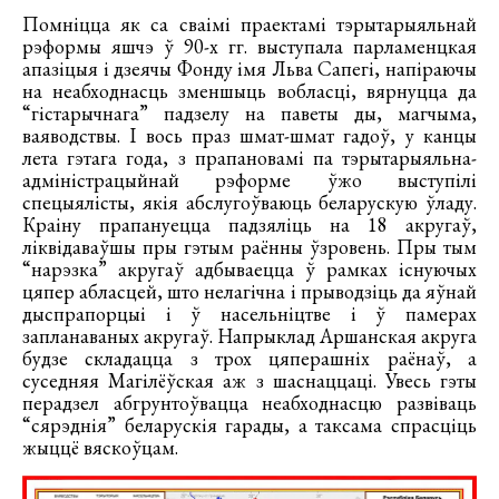
Помніцца як са сваімі праектамі тэрытарыяльнай
рэформы яшчэ ў 90-х гг. выступала парламенцкая
апазіцыя і дзеячы Фонду імя Льва Сапегі, напіраючы
на неабходнасць зменшыць вобласці, вярнуцца да
“гістарычнага” падзелу на паветы ды, магчыма,
ваяводствы. І вось праз шмат-шмат гадоў, у канцы
лета гэтага года, з прапановамі па тэрытарыяльна-
адміністрацыйнай рэформе ўжо выступілі
спецыялісты, якія абслугоўваюць беларускую ўладу.
Краіну прапануецца падзяліць на 18 акругаў,
ліквідаваўшы пры гэтым раённы ўзровень. Пры тым
“нарэзка” акругаў адбываецца ў рамках існуючых
цяпер абласцей, што нелагічна і прыводзіць да яўнай
дыспрапорцыі і ў насельніцтве і ў памерах
запланаваных акругаў. Напрыклад Аршанская акруга
будзе складацца з трох цяперашніх раёнаў, а
суседняя Магілёўская аж з шаснаццаці. Увесь гэты
перадзел абгрунтоўвацца неабходнасцю развіваць
“сярэднія” беларускія гарады, а таксама спрасціць
жыццё вяскоўцам.