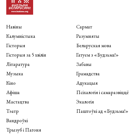
Навіны
Сармат
Калумністыка
Разумняты
Гісторыя
Беларуская мова
Гісторыя за 5 хвілін
Гатуем з «Будзьма!»
Літаратура
Забавы
Музыка
Грамадства
Кіно
Адукацыя
Афіша
Псіхалогія і самаразвіццё
Мастацтва
Экалогія
Тэатр
Паштоўкі ад «Будзьма!»
Вандроўкі
Трызуб і Пагоня