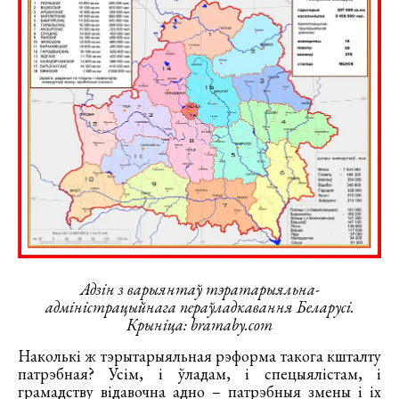
Адзін з варыянтаў тэратарыяльна-
адміністрацыйнага пераўладкавання Беларусі.
Крыніца: bramaby.com
Наколькі ж тэрытарыяльная рэформа такога кшталту
патрэбная? Усім, і ўладам, і спецыялістам, і
грамадству відавочна адно – патрэбныя змены і іх