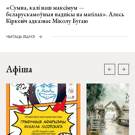
«Сумна, калі наш максімум —
беларускамоўныя надпісы на магілах». Алесь
Кіркевіч адказвае Міколу Бугаю
ЧЫТАЦЬ ЯШЧЭ
Афіша