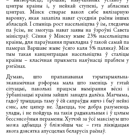
цэнтры краіны і, у нейкай ступені, у абласных
цэнтрах. Мінск стварае вакол сябе вялізарную
варонку, якая захапіла нават суседнія раёны іншых
абласцей. І спыніць рост насельніцтва ў ім, гледзячы
па ўсім, не змогуць нават заявы на ўзроўні Савета
міністраў. Сёння ў Мінску жыве 23% насельніцтва
краіны, для параўнання прыкладна ў такой самай па
памерах Варшаве жыве ўсяго каля 5% палякаў. Між
тым такая канцэнтрацыя насельніцтва ў сталіцы
краіны – класічная прыкмета наяўнасці праблем у
рэгіёнах.
Думаю, што прапанаваная тэрытарыяльна-
эканамічная рэформа мала што зменіць у гэтай
сітуацыі, паколькі працэсы вымірання вёскі і
ўрбанізацыі краіны зайшлі занадта далёка. Магчыма,
гадоў трыццаць таму ў ёй сапраўды яшчэ і быў нейкі
сэнс, але цяпер не. Здаецца, тое добра разумеюць
улады, і не пойдуць на такія радыкальныя і ў цэлым
бессэнсоўныя перамены. Хутчэй за ўсё максімум што
можа адбыцца ў бліжэйшы час – гэта ліквідацыя
якога дзясятка апусцелых беларусіх раёнаў.