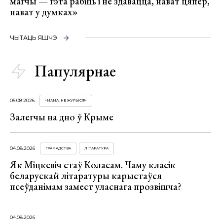
магчы — гэта рабіць і не здавацца, нават цяпер,
нават у думках»
ЧЫТАЦЬ ЯШЧЭ
Папулярнае
05.08.2026
«МАМА, НЕ ЖУРЫСЯ!»
Залегчы на дно ў Крыме
04.08.2026
ГРАМАДСТВА
ЛІТАРАТУРА
Як Міцкевіч стаў Коласам. Чаму класік
беларускай літаратуры карыстаўся
псеўданімам замест уласнага прозвішча?
04.08.2026