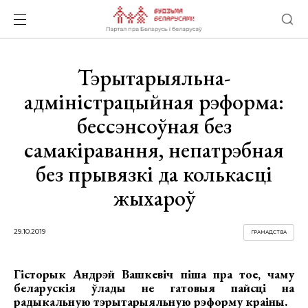
Тэрытарыяльна-
адміністрацыйная рэформа:
бессэнсоўная без
самакіравання, непатрэбная
без прывязкі да колькасці
жыхароў
29.10.2019
ГРАМАДСТВА
Гісторык Андрэй Вашкевіч піша пра тое, чаму
беларускія ўлады не гатовыя пайсці на
радыкальную тэрытарыяльную рэформу краіны.