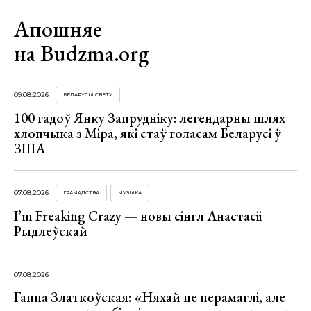
Апошняе
на Budzma.org
09.08.2026
БЕЛАРУСЫ СВЕТУ
100 гадоў Янку Запрудніку: легендарны шлях
хлопчыка з Міра, які стаў голасам Беларусі ў
ЗША
07.08.2026
ГРАМАДСТВА
МУЗЫКА
I’m Freaking Crazy — новы сінгл Анастасіі
Рыдлеўскай
07.08.2026
Ганна Златкоўская: «Няхай не перамаглі, але