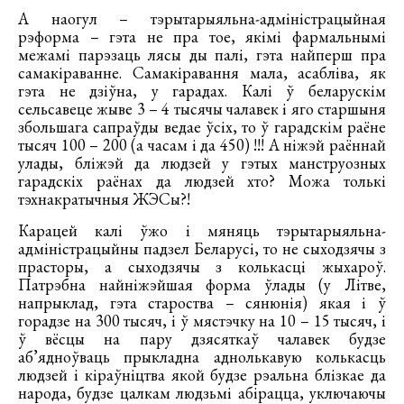
А наогул – тэрытарыяльна-адміністрацыйная
рэформа – гэта не пра тое, якімі фармальнымі
межамі парэзаць лясы ды палі, гэта найперш пра
самакіраванне. Самакіравання мала, асабліва, як
гэта не дзіўна, у гарадах. Калі ў беларускім
сельсавеце жыве 3 – 4 тысячы чалавек і яго старшыня
збольшага сапраўды ведае ўсіх, то ў гарадскім раёне
тысяч 100 – 200 (а часам і да 450) !!! А ніжэй раённай
улады, бліжэй да людзей у гэтых манструозных
гарадскіх раёнах да людзей хто? Можа толькі
тэхнакратычныя ЖЭСы?!
Карацей калі ўжо і мяняць тэрытарыяльна-
адміністрацыйны падзел Беларусі, то не сыходзячы з
прасторы, а сыходзячы з колькасці жыхароў.
Патрэбна найніжэйшая форма ўлады (у Літве,
напрыклад, гэта староства – сянюнія) якая і ў
горадзе на 300 тысяч, і ў мястэчку на 10 – 15 тысяч, і
ў вёсцы на пару дзясяткаў чалавек будзе
аб’ядноўваць прыкладна аднолькавую колькасць
людзей і кіраўніцтва якой будзе рэальна блізкае да
народа, будзе цалкам людзьмі абірацца, уключаючы