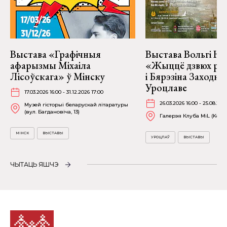
Выстава «Графічныя
Выстава Вольгі На
афарызмы Міхаіла
«Жыццё дзвюх рэк
Лісоўскага» ў Мінску
і Бярэзіна Заходня
Уроцлаве
17.03.2026 16:00 - 31.12.2026 17:00
26.03.2026 16:00 - 25.08.202
Музей гісторыі беларускай літаратуры
(вул. Багдановіча, 13)
Галерэя Клуба MiL (Kościu
МІНСК
ВЫСТАВЫ
УРОЦЛАЎ
ВЫСТАВЫ
ЧЫТАЦЬ ЯШЧЭ