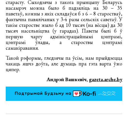
старасту. Сыходзячы з такога прынцыпу Беларусь
насамрэч можна было б падзяліць на 30 – 35
паветаў, кожны з якіх складаўся б з 6 – 8 старостваў,
фактычна павялічаных у 3-4 разы сельскіх саветаў. У
такім старостве жыло б ад 10 тысяч (на вёсцы) да 30
тысяч насельніцтва (у гарадах). Паветы былі б ў
першую чаргу адміністрацыйнымі цэнтрамі,
цэнтрамі ўлады, а староствы цэнтрамі
самакіравання.
Такой рэформы, гледзячы па ўсім, нам прыйдзецца
чакаць яшчэ доўга, але думаць пра гэта варта ўжо
цяпер.
Андрэй Вашкевіч,
gazeta.arche.by