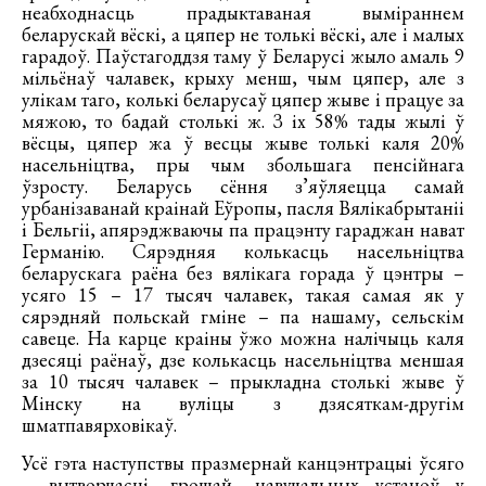
неабходнасць прадыктаваная выміраннем
беларускай вёскі, а цяпер не толькі вёскі, але і малых
гарадоў. Паўстагоддзя таму ў Беларусі жыло амаль 9
мільёнаў чалавек, крыху менш, чым цяпер, але з
улікам таго, колькі беларусаў цяпер жыве і працуе за
мяжою, то бадай столькі ж. З іх 58% тады жылі ў
вёсцы, цяпер жа ў весцы жыве толькі каля 20%
насельніцтва, пры чым збольшага пенсійнага
ўзросту. Беларусь сёння з’яўляецца самай
урбанізаванай краінай Еўропы, пасля Вялікабрытаніі
і Бельгіі, апярэджваючы па працэнту гараджан нават
Германію. Сярэдняя колькасць насельніцтва
беларускага раёна без вялікага горада ў цэнтры –
усяго 15 – 17 тысяч чалавек, такая самая як у
сярэдняй польскай гміне – па нашаму, сельскім
савеце. На карце краіны ўжо можна налічыць каля
дзесяці раёнаў, дзе колькасць насельніцтва меншая
за 10 тысяч чалавек – прыкладна столькі жыве ў
Мінску на вуліцы з дзясяткам-другім
шматпавярховікаў.
Усё гэта наступствы празмернай канцэнтрацыі ўсяго
– вытворчасці, грошай, навучальных устаноў у