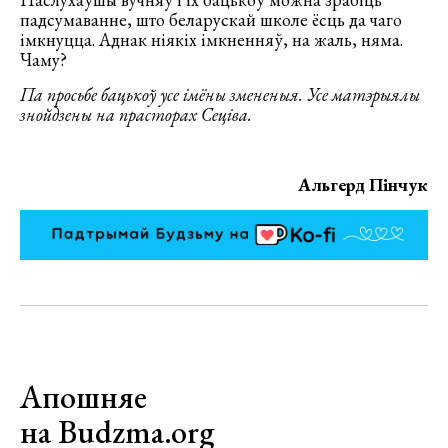
падсумаванне, што беларускай школе ёсць да чаго
імкнуцца. Аднак ніякіх імкненняў, на жаль, няма.
Чаму?
Па просьбе бацькоў усе імёны змененыя. Усе матэрыялы
знойдзены на прасторах Сеціва.
Альгерд Пінчук
Апошняе
на Budzma.org