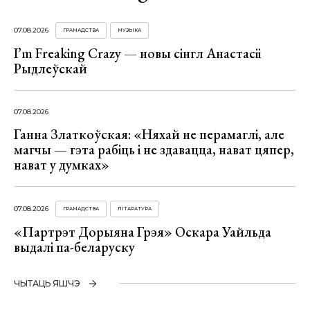
07.08.2026
ГРАМАДСТВА
МУЗЫКА
I’m Freaking Crazy — новы сінгл Анастасіі
Рыдлеўскай
07.08.2026
Ганна Златкоўская: «Няхай не перамаглі, але
магчы — гэта рабіць і не здавацца, нават цяпер,
нават у думках»
07.08.2026
ГРАМАДСТВА
ЛІТАРАТУРА
«Партрэт Дорыяна Грэя» Оскара Уайльда
выдалі па-беларуску
ЧЫТАЦЬ ЯШЧЭ