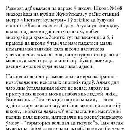
Размова адбывалася па дарозе ў школу. Школа №168
знаходзіцца на вуліцы Жукоўскага, у раёне станцыі
метро «Інстытут культуры» і ў хвіліне ад будучай
станцыі «Кавальская слабада». Агульную агароджу
школа падзяляе з дзіцячым садком, побач
знаходзіцца крама. Заняткі тут пачынаюцца а 8, і
прайсці да школы ў такі час нам падалося амаль
немагчымай задачай: каля школы дастаткова
ўшчыльненая жылая зона, на тратуарах стаіць шмат
машын, а калі іх уладальнікі спрабуюць выехаць,
дзецям амаль нікуды немагчыма адысці.
На сценах школы размешчаны камеры назірання –
новаўвядзенне некалькіх апошніх гадоў. Аднак для
чаго яны ўсталяваныя ніхто не ведае: адразу на
прыступках школы можна пабачыць людзей, якія…
Выпіваюць. «Гэта лічыцца нармальным», – кажа
адзін з старшакласнікаў, які спяшаецца на заняткі ў
школу, і коратка дадае: «У нас пастаянна настаўнікі
паляць каля школы, нягледзячы на распаўсюджаную
ўмову – “тэрыторыя вольная ад тытуню”». Тым часам
мужчыны дапілі алкагольны выраб, пакінулі бутэльку