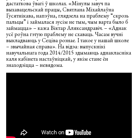
дастаткова ўвагі ў школах. «Мінулы завуч па
выхавацельскай працы, Святлана Міхайлаўна
Гусятнікава, напэўна, глядзела на праблему “скрозь
пальцы” і займалася зусім не тым, чым варта было б
займацца» – кажа Віктар Аляксандравіч. – «Аднак
усё роўна гэтую праблему не схаваць. Часам вучні
выкладваюць у Сеціва рознае. І такое у нашай школе
– звычайная справа». На відэа: выпускнікі
навучальнага года 2014/2015 здымаюць аднакласніка
каля кабінета настаўніцкай, у якім стане ён
знаходзіцца – невядома.