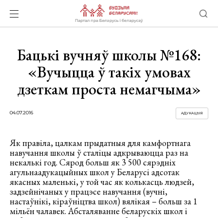
Бацькі вучняў школы №168:
«Вучыцца ў такіх умовах
дзеткам проста немагчыма»
04.07.2016
АДУКАЦЫЯ
Як правіла, цалкам прыдатныя для камфортнага
навучання школы ў сталіцы адкрываюцца раз на
некалькі год. Сярод больш як 3 500 сярэдніх
агульнаадукацыйных школ у Беларусі адсотак
якасных маленькі, у той час як колькасць людзей,
задзейнічаных у працэсе навучання (вучні,
настаўнікі, кіраўніцтва школ) вялікая – больш за 1
мільён чалавек. Абсталяванне беларускіх школ і