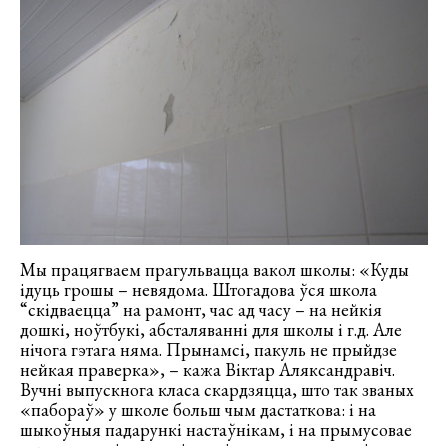
Мы працягваем прагульвацца вакол школы: «Куды
ідуць грошы – невядома. Штогадова ўся школа
“скідваецца” на рамонт, час ад часу – на нейкія
дошкі, ноўтбукі, абсталяванні для школы і г.д. Але
нічога гэтага няма. Прынамсі, пакуль не прыйдзе
нейкая праверка», – кажа Віктар Аляксандравіч.
Вучні выпускнога класа скардзяцца, што так званых
«пабораў» у школе больш чым дастаткова: і на
шыкоўныя падарункі настаўнікам, і на прымусовае