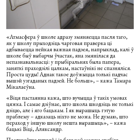
«Атмасфера ў школе адразу змяняецца пасля таго,
як у школу прыходзіць чарговая праверка ці
адбываецца нейкая важная падзея, напрыклад, калі ў
школе быў выбарчы ўчастак, яна змянілася да
непазнавальнасці: у прыбіральнях была папера,
заняткі праходзілі цалкам, настаўнікі не спазняліся.
Проста цуды! Аднак такое доўжыцца толькі падчас
вышэй узгаданых падзей. Не больш», – кажа Тамара
Мікалаеўна.
«Віця пастаянна кажа, што вучыцца ў такіх умовах
цяжка. І самае дзіўнае, што школа шкодзіць не толькі
дзіцю, але і яго бацькам. І як вырашыць гэтую
праблему – адказаць ніхто не можа. Не думаю, што
пераход у іншую школу нешта вырашыць», – кажа
бацькі Віці, Аляксандр.
Паслухаўшы вучняў і іх бацькоў можна зрабіць