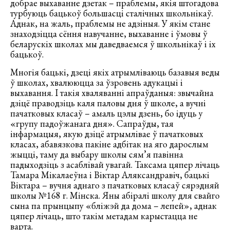
добрае выхаванне дзетак – праблемы, якія штогадова
турбуюць бацькоў большасці сталічных школьнікаў.
Аднак, на жаль, праблемы не адзіныя. У якім стане
знаходзіцца сёння навучанне, выхаванне і ўмовы ў
беларускіх школах мы даведваемся ў школьнікаў і іх
бацькоў.
Многія бацькі, дзеці якіх атрымліваюць базавыя веды
ў школах, хвалююцца за ўзровень адукацыі і
выхавання. І такія хваляванні апраўданыя: звычайна
дзіцё праводзіць каля паловы дня ў школе, а вучні
пачатковых класаў ­– амаль цэлы дзень, бо ідуць у
«групу падоўжанага дня». Сапраўды, тая
інфармацыя, якую дзіцё атрымлівае ў пачатковых
класах, абавязкова пакіне адбітак на яго дарослым
жыцці, таму да выбару школы сям’я павінна
падыходзіць з асаблівай увагай. Таксама цяпер лічаць
Тамара Мікалаеўна і Віктар Аляксандравіч, бацькі
Віктара – вучня аднаго з пачатковых класаў сярэдняй
школы №168 г. Мінска. Яны абіралі школу для свайго
сына па прынцыпу «бліжэй да дома – лепей», аднак
цяпер лічаць, што такім метадам карыстацца не
варта.