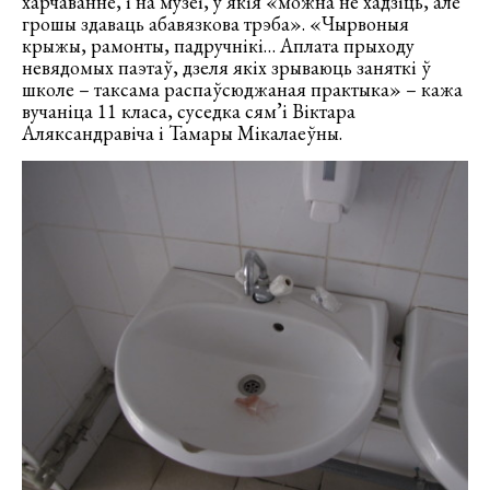
харчаванне, і на музеі, у якія «можна не хадзіць, але
грошы здаваць абавязкова трэба». «Чырвоныя
крыжы, рамонты, падручнікі… Аплата прыходу
невядомых паэтаў, дзеля якіх зрываюць заняткі ў
школе – таксама распаўсюджаная практыка» – кажа
вучаніца 11 класа, суседка сям’і Віктара
Аляксандравіча і Тамары Мікалаеўны.