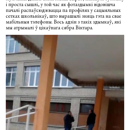
і проста сышлі, у той час як фотаздымкі відовішча
пачалі распаўсюджвацца па профілях у сацыяльных
сетках школьнікаў, што вырашылі зняць гэта на свае
мабільныя тэлефоны. Вось адзін з такіх здымкаў, які
мы атрымалі ў цікаўнага сябра Віктара.