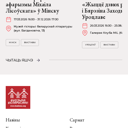
афарызмы Міхаіла
«Жыццё дзвюх рэк
Лісоўскага» ў Мінску
і Бярэзіна Заходня
Уроцлаве
17.03.2026 16:00 - 31.12.2026 17:00
26.03.2026 16:00 - 25.08.202
Музей гісторыі беларускай літаратуры
(вул. Багдановіча, 13)
Галерэя Клуба MiL (Kościu
МІНСК
ВЫСТАВЫ
УРОЦЛАЎ
ВЫСТАВЫ
ЧЫТАЦЬ ЯШЧЭ
Навіны
Сармат