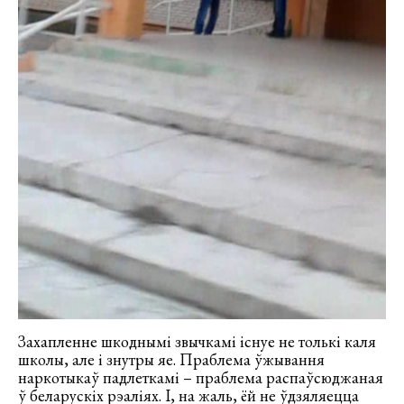
Захапленне шкоднымі звычкамі існуе не толькі каля
школы, але і знутры яе. Праблема ўжывання
наркотыкаў падлеткамі – праблема распаўсюджаная
ў беларускіх рэаліях. І, на жаль, ёй не ўдзяляецца