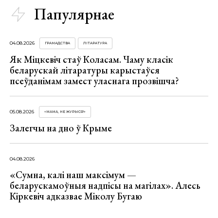
Папулярнае
04.08.2026
ГРАМАДСТВА
ЛІТАРАТУРА
Як Міцкевіч стаў Коласам. Чаму класік
беларускай літаратуры карыстаўся
псеўданімам замест уласнага прозвішча?
05.08.2026
«МАМА, НЕ ЖУРЫСЯ!»
Залегчы на дно ў Крыме
04.08.2026
«Сумна, калі наш максімум —
беларускамоўныя надпісы на магілах». Алесь
Кіркевіч адказвае Міколу Бугаю