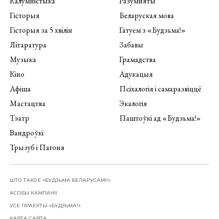
Калумністыка
Разумняты
Гісторыя
Беларуская мова
Гісторыя за 5 хвілін
Гатуем з «Будзьма!»
Літаратура
Забавы
Музыка
Грамадства
Кіно
Адукацыя
Афіша
Псіхалогія і самаразвіццё
Мастацтва
Экалогія
Тэатр
Паштоўкі ад «Будзьма!»
Вандроўкі
Трызуб і Пагоня
ШТО ТАКОЕ «БУДЗЬМА БЕЛАРУСАМІ!»
АСОБЫ КАМПАНІІ
УСЕ ПРАЕКТЫ «БУДЗЬМА!»
КАРТА САЙТА