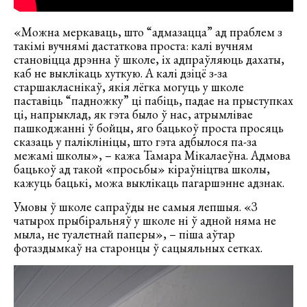
«Можна меркаваць, што “адмазацца” ад праблем з
такімі вучнямі дастаткова проста: калі вучням
становіцца дрэнна ў школе, іх адпраўляюць дахаты,
каб не выклікаць хуткую. А калі дзіцё з-за
старшакласнікаў, якія лёгка могуць у школе
паставіць “падножку” ці пабіць, падае на прыступках
ці, напрыклад, як гэта было ў нас, атрымлівае
пашкоджанні ў бойцы, яго бацькоў проста просяць
сказаць у паліклініцы, што гэта адбылося па-за
межамі школы», ­– кажа Тамара Мікалаеўна. Адмова
бацькоў ад такой «просьбы» кіраўніцтва школы,
кажуць бацькі, можа выклікаць пагаршэнне адзнак.
Умовы ў школе сапраўды не самыя лепшыя. «З
чатырох прыбіральняў у школе ні ў адной няма не
мыла, не туалетнай паперы», ­­– піша аўтар
фотаздымкаў на старонцы ў сацыяльных сетках.