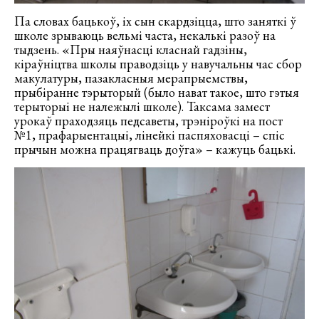
Па словах бацькоў, іх сын скардзіцца, што заняткі ў
школе зрываюць вельмі часта, некалькі разоў на
тыдзень. «Пры наяўнасці класнай гадзіны,
кіраўніцтва школы праводзіць у навучальны час сбор
макулатуры, пазакласныя мерапрыемствы,
прыбіранне тэрыторый (было нават такое, што гэтыя
терыторыі не належылі школе). Таксама замест
урокаў праходзяць педсаветы, трэніроўкі на пост
№1, прафарыентацыі, лінейкі паспяховасці – спіс
прычын можна працягваць доўга» – кажуць бацькі.