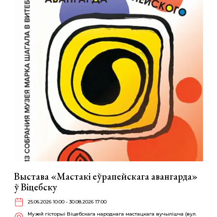
Выстава «Мастакі еўрапейскага авангарда»
ў Віцебску
25.06.2026 10:00 - 30.08.2026 17:00
Музей гісторыі Віцебскага народнага мастацкага вучылішча (вул.