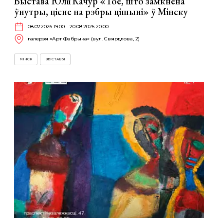
Выстава Юліі Качур «Тое, што замкнёна
ўнутры, цісне на рэбры цішыні» ў Мінску
08.07.2026 19:00 - 20.08.2026 20:00
галерэя «Арт Фабрыка» (вул. Свярдлова, 2)
МІНСК
ВЫСТАВЫ