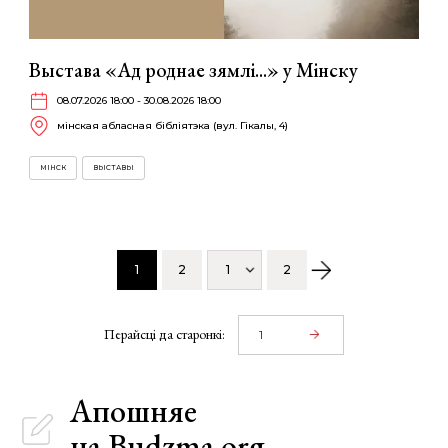
Выстава «Ад роднае зямлі...» у Мінску
08.07.2026 18:00 - 30.08.2026 18:00
мінская абласная бібліятэка (вул. Гікалы, 4)
МІНСК
ВЫСТАВЫ
1
2
1
2
Перайсці да старонкі:
Апошняе
на Budzma.org