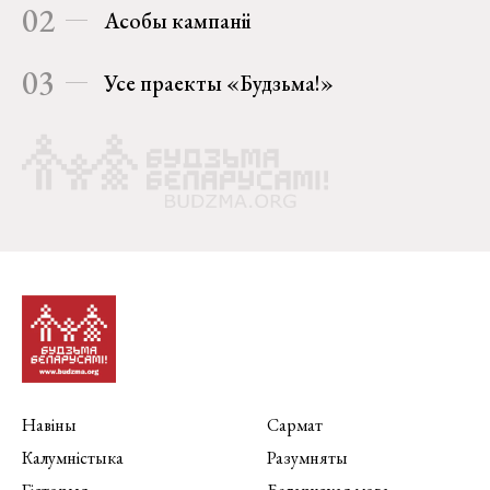
02
Асобы кампаніі
03
Усе праекты «Будзьма!»
Навіны
Сармат
Калумністыка
Разумняты