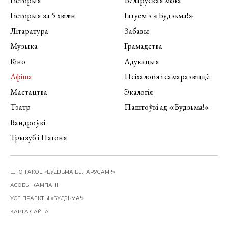
Гісторыя
Беларуская мова
Гісторыя за 5 хвілін
Гатуем з «Будзьма!»
Літаратура
Забавы
Музыка
Грамадства
Кіно
Адукацыя
Афіша
Псіхалогія і самаразвіццё
Мастацтва
Экалогія
Тэатр
Паштоўкі ад «Будзьма!»
Вандроўкі
Трызуб і Пагоня
ШТО ТАКОЕ «БУДЗЬМА БЕЛАРУСАМІ!»
АСОБЫ КАМПАНІІ
УСЕ ПРАЕКТЫ «БУДЗЬМА!»
КАРТА САЙТА