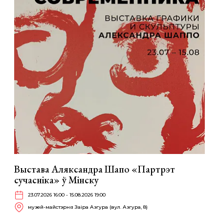
Выстава Аляксандра Шапо «Партрэт
сучасніка» ў Мінску
23.07.2026 16:00 - 15.08.2026 19:00
музей-майстэрня Заіра Азгура (вул. Азгура, 8)