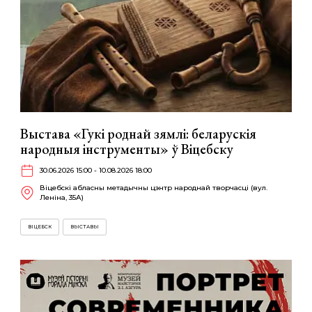
Выстава «Гукі роднай зямлі: беларускія
народныя інструменты» ў Віцебску
30.06.2026 15:00 - 10.08.2026 18:00
Віцебскі абласны метадычны цэнтр народнай творчасці (вул.
Леніна, 35А)
ВІЦЕБСК
ВЫСТАВЫ