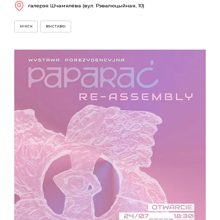
галерэя Шчамялёва (вул. Рэвалюцыйная, 10)
МІНСК
ВЫСТАВЫ