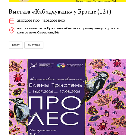
Выстава «Каб адчуваць» у Брэсце (12+)
25.07.2026 11:00 - 16.08.2026 19:00
выставачная зала Брэсцкага абласнога грамадска-культурнага
цэнтра (вул. Савецкая, 54)
БРЭСТ
ВЫСТАВЫ