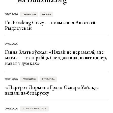
07.08.2026
ГРАМАДСТВА
МУЗЫКА
I’m Freaking Crazy — новы сінгл Анастасіі
Рыдлеўскай
07.08.2026
Ганна Златкоўская: «Няхай не перамаглі, але
магчы — гэта рабіць і не здавацца, нават цяпер,
нават у думках»
07.08.2026
ГРАМАДСТВА
ЛІТАРАТУРА
«Партрэт Дорыяна Грэя» Оскара Уайльда
выдалі па-беларуску
07.08.2026
«ПРЫДАРОЖНЫ ПЫЛ»