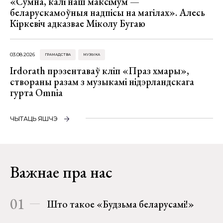
«Сумна, калі наш максімум —
беларускамоўныя надпісы на магілах». Алесь
Кіркевіч адказвае Міколу Бугаю
03.08.2026
ГРАМАДСТВА
МУЗЫКА
Irdorath прэзентаваў кліп «Праз хмары»,
створаны разам з музыкамі нідэрландскага
гурта Omnia
ЧЫТАЦЬ ЯШЧЭ
Важнае пра нас
01
Што такое «Будзьма беларусамі!»