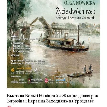
Выстава Вольгі Навіцкай «Жыццё дзвюх рэк.
Бярэзіна і Бярэзіна Заходняя» ва Уроцлаве