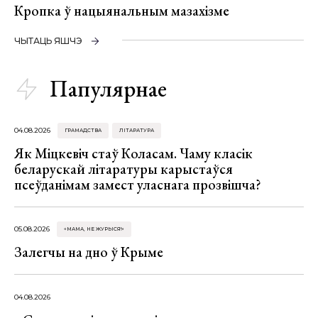
Кропка ў нацыянальным мазахізме
ЧЫТАЦЬ ЯШЧЭ
Папулярнае
04.08.2026
ГРАМАДСТВА
ЛІТАРАТУРА
Як Міцкевіч стаў Коласам. Чаму класік
беларускай літаратуры карыстаўся
псеўданімам замест уласнага прозвішча?
05.08.2026
«МАМА, НЕ ЖУРЫСЯ!»
Залегчы на дно ў Крыме
04.08.2026