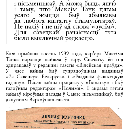
і пісьменнікаў. А можа быць, яшчэ
і таму, што Максім Танк цягам
усяго жыцця быў абыякавы
да любога кшталту стымулятараў.
Не паліў і не піў ад слова «зусім».
Для савецкай рэчаіснасці гэта
было выключнай рэдкасцю.
Калі прыйшла восень 1939 года, кар’ера Максіма
Танка нарэшце пайшла ў гару. Спачатку ён год
адпрацаваў у рэдакцыі газеты «Вілейская праўда».
У часе вайны быў супрацоўнікам выданняў
«За Савецкую Беларусь» і «Раздавім фашысцкую
гадзіну». Пасля вайны працаваў у «Вожыку» і быў
галоўным рэдактарам «Полымя». І акрамя гэтага
займаў кіроўныя пасады ў Саюзе пісьменнікаў, быў
дэпутатам Вярхоўнага савета.