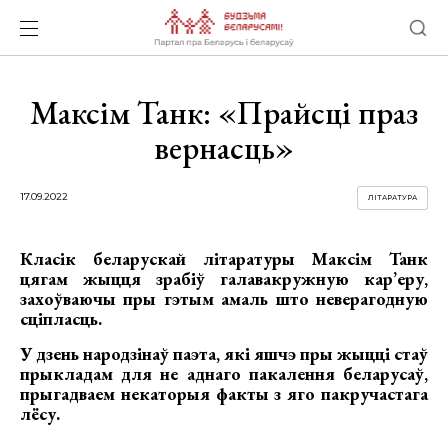
Максім Танк: «Прайсці праз
вернасць»
17.09.2022
ЛІТАРАТУРА
Класік беларускай літаратуры Максім Танк
цягам жыцця зрабіў галавакружную кар’еру,
захоўваючы пры гэтым амаль што неверагодную
сціпласць.
У дзень народзінаў паэта, які яшчэ пры жыцці стаў
прыкладам для не аднаго пакалення беларусаў,
прыгадваем некаторыя факты з яго пакручастага
лёсу.