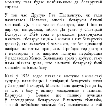
моманту паэт будзе неабыякавым да беларускай
справы.
У той час Другую Рэч Паспалітую, як тады
называлася Польшча, многія беларусы бачылі
мачыхай. Ды і не толькі беларусы, але і іншыя
народы, напрыклад, габрэі. Да ўсяго ў Савецкай
Беларусі з 1924 года з размахам разгарнулася
палітыка «беларусізацыі» і многія з тых беларускіх
дзеячаў, хто аказаўся ў замежжы, не без цікавасці
назіралі за гэтым працэсам. Пройдзе год-два-тры
і некаторыя з іх пакрысе пачнуць перабірацца
ў падсавецкі Менск. Бальшавікі гралі ў доўгую, таму
няма ніякага дзіва, што сімпатыі беларусаў былі
менавіта на іхным баку.
Калі ў 1928 годзе пачаліся выступы гімназістаў
супраць паланізацыі і ліквідацыі беларускіх школ
у Заходняй Беларусі, Максім Танк далучыўся да іх,
за што і быў у выніку «выдалены» з гімназіі.
Вярнуўся ў Вільню, дзе пайшоў вучыцца
ў легендарную Беларускую Віленскую гімназію,
з якой неўзабаве таксама быў выключаны з той