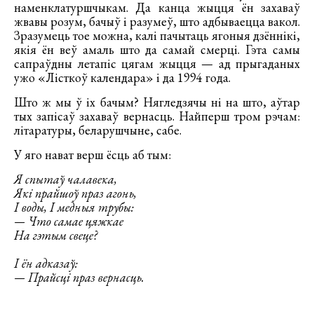
наменклатуршчыкам. Да канца жыцця ён захаваў
жвавы розум, бачыў і разумеў, што адбываецца вакол.
Зразумець тое можна, калі пачытаць ягоныя дзённікі,
якія ён веў амаль што да самай смерці. Гэта самы
сапраўдны летапіс цягам жыцця — ад прыгаданых
ужо «Лісткоў календара» і да 1994 года.
Што ж мы ў іх бачым? Нягледзячы ні на што, аўтар
тых запісаў захаваў вернасць. Найперш тром рэчам:
літаратуры, беларушчыне, сабе.
У яго нават верш ёсць аб тым:
Я спытаў чалавека,
Які прайшоў праз агонь,
І воды, І медныя трубы:
— Что самае цяжкае
На гэтым свеце?
І ён адказаў:
— Прайсці праз вернасць.