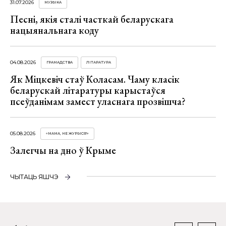
31.07.2026
МУЗЫКА
Песні, якія сталі часткай беларускага
нацыянальнага коду
04.08.2026
ГРАМАДСТВА
ЛІТАРАТУРА
Як Міцкевіч стаў Коласам. Чаму класік
беларускай літаратуры карыстаўся
псеўданімам замест уласнага прозвішча?
05.08.2026
«МАМА, НЕ ЖУРЫСЯ!»
Залегчы на дно ў Крыме
ЧЫТАЦЬ ЯШЧЭ