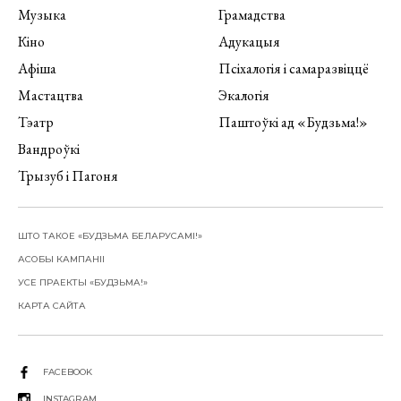
Музыка
Грамадства
Кіно
Адукацыя
Афіша
Псіхалогія і самаразвіццё
Мастацтва
Экалогія
Тэатр
Паштоўкі ад «Будзьма!»
Вандроўкі
Трызуб і Пагоня
ШТО ТАКОЕ «БУДЗЬМА БЕЛАРУСАМІ!»
АСОБЫ КАМПАНІІ
УСЕ ПРАЕКТЫ «БУДЗЬМА!»
КАРТА САЙТА
FACEBOOK
INSTAGRAM