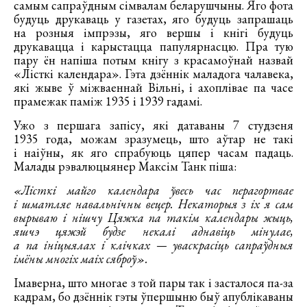
самым сапраўдным сімвалам беларушчыны. Яго фота
будуць друкаваць у газетах, яго будуць запрашаць
на розныя імпрэзы, яго вершы і кнігі будуць
друкавацца і карыстацца папулярнасцю. Пра тую
пару ён напіша потым кнігу з красамоўнай назвай
«Лісткі календара». Гэта дзённік маладога чалавека,
які жыве ў міжваеннай Вільні, і ахоплівае па часе
прамежак паміж 1935 і 1939 гадамі.
Ужо з першага запісу, які датаваны 7 студзеня
1935 года, можам зразумець, што аўтар не такі
і наіўны, як яго спрабуюць цяпер часам падаць.
Малады рэвалюцыянер Максім Танк піша:
«Лісткі майго календара ўвесь час перагортвае
і шматляе навальнічны вецер. Некаторыя з іх я сам
вырываю і нішчу Цяжка па такім календары жыць,
яшчэ цяжэй будзе некалі аднавіць мінулае,
а па ініцыялах і клічках — уваскрасіць сапраўдныя
імёны многіх маіх сяброў».
Імаверна, што многае з той пары так і засталося па-за
кадрам, бо дзённік гэты ўпершыню быў апублікаваны