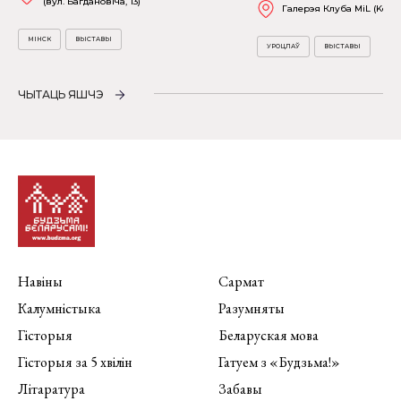
(вул. Багдановіча, 13)
Галерэя Клуба MiL (Kościu
МІНСК
ВЫСТАВЫ
УРОЦЛАЎ
ВЫСТАВЫ
ЧЫТАЦЬ ЯШЧЭ
Навіны
Сармат
Калумністыка
Разумняты
Гісторыя
Беларуская мова
Гісторыя за 5 хвілін
Гатуем з «Будзьма!»
Літаратура
Забавы