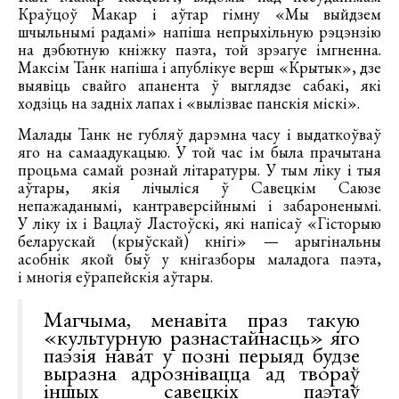
Краўцоў Макар і аўтар гімну «Мы выйдзем
шчыльнымі радамі» напіша непрыхільную рэцэнзію
на дэбютную кніжку паэта, той зрэагуе імгненна.
Максім Танк напіша і апублікуе верш «Крытык», дзе
выявіць свайго апанента ў выглядзе сабакі, які
ходзіць на задніх лапах і «вылізвае панскія міскі».
Малады Танк не губляў дарэмна часу і выдаткоўваў
яго на самаадукацыю. У той час ім была прачытана
процьма самай рознай літаратуры. У тым ліку і тыя
аўтары, якія лічыліся ў Савецкім Саюзе
непажаданымі, кантраверсійнымі і забароненымі.
У ліку іх і Вацлаў Ластоўскі, які напісаў «Гiсторыю
беларускай (крыўскай) кнігі» — арыгінальны
асобнік якой быў у кнігазборы маладога паэта,
і многія еўрапейскія аўтары.
Магчыма, менавіта праз такую
«культурную разнастайнасць» яго
паэзія нават у позні перыяд будзе
выразна адрознівацца ад твораў
іншых савецкіх паэтаў