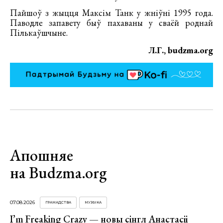
Пайшоў з жыцця Максім Танк у жніўні 1995 года.
Паводле запавету быў пахаваны у сваёй роднай
Пількаўшчыне.
Л.Г., budzma.org
Апошняе
на Budzma.org
07.08.2026
ГРАМАДСТВА
МУЗЫКА
I’m Freaking Crazy — новы сінгл Анастасіі