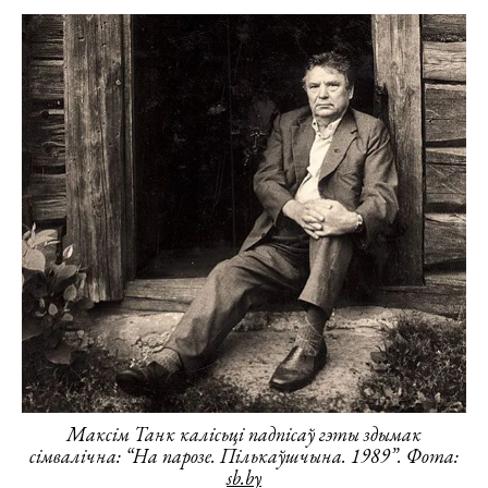
Максім Танк калісьці падпісаў гэты здымак
сімвалічна: “На парозе. Пількаўшчына. 1989”. Фота:
sb.by