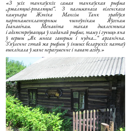
«З усіх танкаўскіх самая танкаўская рыфма
„рэвалюцыі-рэзалюцыі“. З палымянага віленскага
камунара Жэніка Максім Танк зрабіўся
партнаменклатурным чыноўнікам Яўгенам
Іванавічам. Менавіта такая дыялектыка
і адлюстроўваецца ў згаданай рыфме, таму і гучыць яна
ў вершы „Як многа гаворым і нудна...“ арганічна.
З’яўленне гэтай жа рыфмы ў іншых беларускіх паэтаў
выклікала ў мяне неразуменне і нават агіду.»