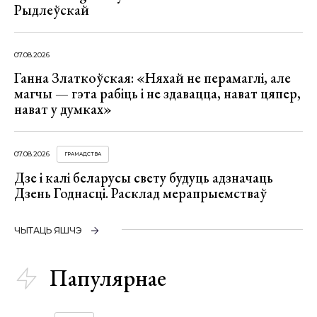
Рыдлеўскай
07.08.2026
Ганна Златкоўская: «Няхай не перамаглі, але
магчы — гэта рабіць і не здавацца, нават цяпер,
нават у думках»
07.08.2026
ГРАМАДСТВА
Дзе і калі беларусы свету будуць адзначаць
Дзень Годнасці. Расклад мерапрыемстваў
ЧЫТАЦЬ ЯШЧЭ
Папулярнае