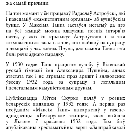
жа самай прычыны.
На той момант у ёй працаваў Радаслаў Астроўскі, які
і паведаміў «кампетэнтным органам» аб вучнёўскім
бунце. У Максіма Танка застаўся негатыў да яго
на ўсё жыццё: можна адшукаць познія інтэрв’ю
паэта, у якіх ён крытыкуе Астроўскага і за тыя
«гімназічныя» часы і за тое, што пайшоў на супрацу
з немцамі ў час вайны. Пэўна, для самога Танка гэта
былі рэчы аднаго парадку.
У 1930 годзе Танк працягне вучобу ў Віленскай
рускай гімназіі імя Аляксандра Пушніна, аднак
атэстата так і не атрымае праз арышт і зняволенне
ўвесну 1932 года за супрацу з легальным
і нелегальным камуністычным друкам.
Публікавацца Яўген Скурко пачаў у розных
беларускіх выданнях у 1932 годзе. А першы раз
псеўданім «Максім Танк» выкарыстаў у газеце-
аднадзёнцы «Беларускае жыццё», якая выйшла
ў Львове 7 красавіка 1932 года. Там быў
апублікаваны хрэстаматыйны верш «Заштрайкавалі