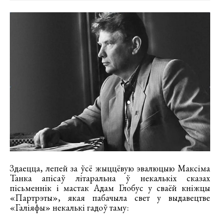
Здаецца, лепей за ўсё жыццёвую эвалюцыю Максіма
Танка апісаў літаральна ў некалькіх сказах
пісьменнік і мастак Адам Глобус у сваёй кніжцы
«Партрэты», якая пабачыла свет у выдавецтве
«Галіяфы» некалькі гадоў таму: