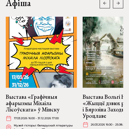
Афіша
Выстава «Графічныя
Выстава Вольгі На
афарызмы Міхаіла
«Жыццё дзвюх рэк
Лісоўскага» ў Мінску
і Бярэзіна Заходня
Уроцлаве
17.03.2026 16:00 - 31.12.2026 17:00
26.03.2026 16:00 - 25.08.202
Музей гісторыі беларускай літаратуры