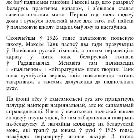
як быў падпісаны ганебны Рыжскі мір, што разарваў
Беларусь практычна напалам, і з’явілася сталая
савецка-польская мяжа. Першы год малы сядзеў
дома і вучыўся польскай мове для таго, каб пайсці
ў пачатковую школу. Бацька быў яму за настаўніка.
Скончыўшы ў 1926 годзе пачатковую польскую
школу, Максім Танк паспеў два гады правучыцца
ў Вілейскай рускай гімназіі, а потым перавесціся
адразу ў пяты клас беларускай гімназіі
ў Радашкавічах. Менавіта там пачынаецца
і «палітычны» і «літаратурны» шлях творцы. Танк
піша вучнёўскія вершы, якія наважваецца чытаць
таварышам, а таксама далучаецца да падпольнага
руху.
Па іроніі лёсу ў камсамольскі рух яго прыцягнула
пачуццё найперш нацыянальнай, але не сацыяльнай
справядлівасці. Яшчя ў пачатковай польскай школе
ён адчуў пэўны ўціск, бо там забаранялася гаварыць
па-беларуску. А звычайны каляндар на беларускай
мове, які трапіў да юнака ў рукі ў 1925 годзе,
назаўжды перавярнуў ягонае жыццё. З гэтага