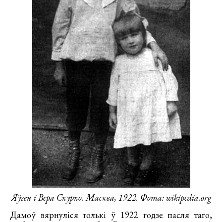
Яўген і Вера Скурко. Масква, 1922. Фота: wikipedia.org
Дамоў вярнуліся толькі ў 1922 годзе пасля таго,