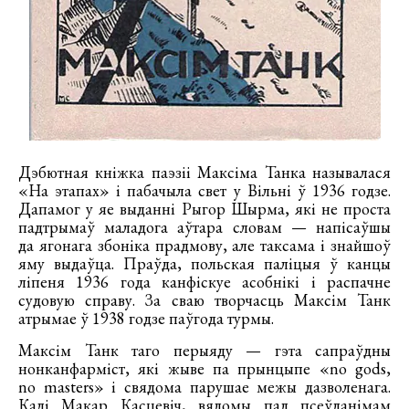
Дэбютная кніжка паэзіі Максіма Танка называлася
«На этапах» і пабачыла свет у Вільні ў 1936 годзе.
Дапамог у яе выданні Рыгор Шырма, які не проста
падтрымаў маладога аўтара словам — напісаўшы
да ягонага збоніка прадмову, але таксама і знайшоў
яму выдаўца. Праўда, польская паліцыя ў канцы
ліпеня 1936 года канфіскуе асобнікі і распачне
судовую справу. За сваю творчасць Максім Танк
атрымае ў 1938 годзе паўгода турмы.
Максім Танк таго перыяду — гэта сапраўдны
нонканфарміст, які жыве па прынцыпе «no gods,
no masters» і свядома парушае межы дазволенага.
Калі Макар Касцевіч, вядомы пад псеўданімам