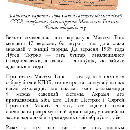
Асабістая картка сябра Саюза савецкіх пісьменнікаў
СССР, запоўненая ўласнаручна Максімам Танкам.
Фота: wikipedia.org
Вельмі сімвалічна, што нарадзіўся Максім Танк
менавіта 17 верасня, бо акурат гэтая дата стала
знакавай у жыцці творцы. Да верасня 1939 года
Яўген Скурко — гэта бунтар, рэвалюцыянер
і падпольшчык, а пасля — чыноўнік, які займае
адказныя пасады.
Пры гэтым Максім Танк — гэта адзін з нямногіх
сябраў былой КПЗБ, хто не проста застаўся ў жывых
пасля ліхалецця, але таксама змог рэалізавацца
ў межах савецкай сістэмы. Акрамя яго
прыгадваюцца хіба што Піліп Пестрак і Сяргей
Прытыцкі. Многія з тых, хто ацалелі пасля
сталінскага разгрому гэтай арганізацыі, у пазнейшы
час не надта любілі прыгадваць сваё сяброўства ў ёй.
Разам з тым паэт так і не стаў косным