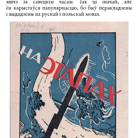
яшчэ за савецкім часам. Так ці іначай, але
ён карыстаўся папулярнасцю, бо быў перакладзены
і выдадзены на рускай і польскай мовах.