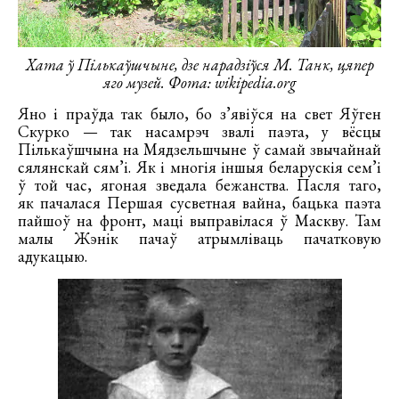
Хата ў Пількаўшчыне, дзе нарадзіўся М. Танк, цяпер
яго музей. Фота: wikipedia.org
Яно і праўда так было, бо з’явіўся на свет Яўген
Скурко — так насамрэч звалі паэта, у вёсцы
Пількаўшчына на Мядзельшчыне ў самай звычайнай
сялянскай сям’і. Як і многія іншыя беларускія сем’і
ў той час, ягоная зведала бежанства. Пасля таго,
як пачалася Першая сусветная вайна, бацька паэта
пайшоў на фронт, маці выправілася ў Маскву. Там
малы Жэнік пачаў атрымліваць пачатковую
адукацыю.