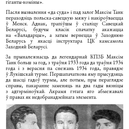
гіганты-коміны».
Пасля вызвалення «да суда» і пад залог Максім Танк
пераходзіць польска-савецкую мяжу і накіроўваецца
ў Менск. Аднак, трапіўшы ў сталіцу Савецкай
Беларусі, будучы класік спачатку акажацца
на «Валадарцы», а затым вернецца ў Заходнюю
Беларусь у якасці інструктара ЦК камсамола
Заходняй Беларусі.
За прыналежнасць да легендарнай КПЗБ Максім
Танк больш за год, з траўня 1933 года да траўня 1934
года і з верасня па снежань 1934 года, правядзе
ў Лукішскай турме. Першапачаткова яму прысудзяць
да шасці гадоў турмы, але потым, пры пераглядзе
справы, пакаранне заменяць на два гады вязніцы
з адтэрміноўкай. Акрамя гэтага яго абмежавалі
ў правах як недобранадзейнага элемента.