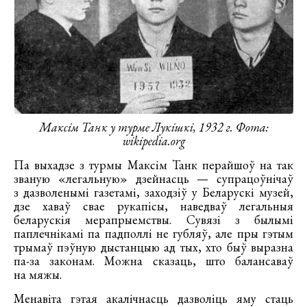
Максім Танк у турме Лукішкі, 1932 г. Фота:
wikipedia.org
Па выхадзе з турмы Максім Танк перайшоў на так
званую «легальную» дзейнасць — супрацоўнічаў
з дазволенымі газетамі, заходзіў у Беларускі музей,
дзе хаваў свае рукапісы, наведваў легальныя
беларускія мерапрыемствы. Сувязі з былымі
паплечнікамі па падполлі не губляў, але пры гэтым
трымаў пэўную дыстанцыю ад тых, хто быў выразна
па-за законам. Можна сказаць, што балансаваў
на мяжы.
Менавіта гэтая акалічнасць дазволіць яму стаць