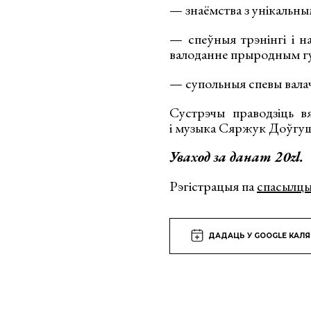
— знаёмства з унікальны
— спеўныя трэнінгі і н
валоданне прыродным гу
— супольныя спевы валач
Сустрэчы праводзіць в
і музыка Сяржук Доўгуш
Уваход за данат 20zl.
Рэгістрацыя па
спасылц
ДАДАЦЬ У GOOGLE КАЛ