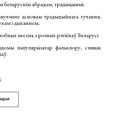
м беларускім абрадам, традыцыямі;
авучэнне асновам традыцыйнага гучання,
кам і дыханнем;
обных песень з розных рэгіёнаў Беларусі.
ядомы папулярызатар фальклору, спявак
аў.
ы
.
ЯНДАР