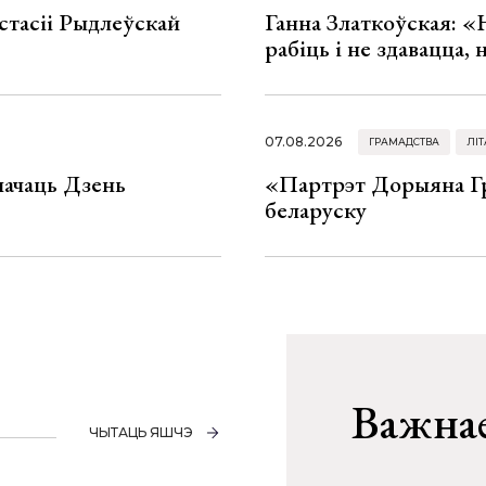
стасіі Рыдлеўскай
Ганна Златкоўская: «
рабіць і не здавацца,
07.08.2026
ГРАМАДСТВА
ЛІТ
значаць Дзень
«Партрэт Дорыяна Гр
беларуску
Важнае
ЧЫТАЦЬ ЯШЧЭ