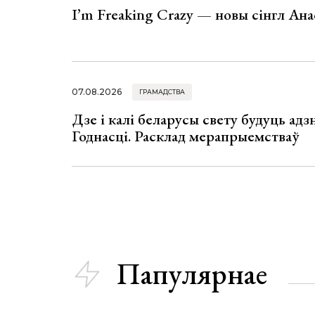
I’m Freaking Crazy — новы сінгл Ана
07.08.2026
ГРАМАДСТВА
Дзе і калі беларусы свету будуць ад
Годнасці. Расклад мерапрыемстваў
Папулярнае