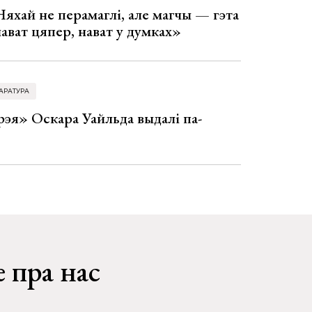
Няхай не перамаглі, але магчы — гэта
 нават цяпер, нават у думках»
АРАТУРА
эя» Оскара Уайльда выдалі па-
 пра нас