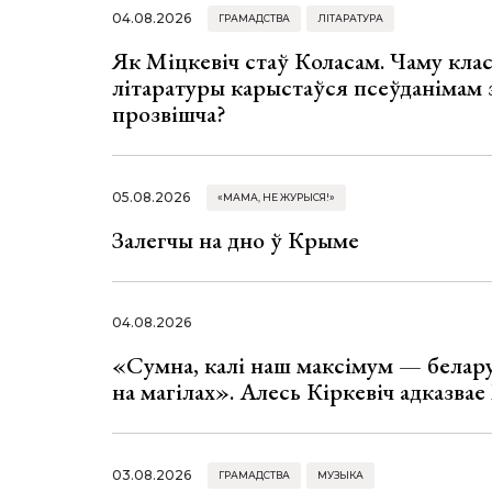
04.08.2026
ГРАМАДСТВА
ЛІТАРАТУРА
Як Міцкевіч стаў Коласам. Чаму клас
літаратуры карыстаўся псеўданімам 
прозвішча?
05.08.2026
«МАМА, НЕ ЖУРЫСЯ!»
Залегчы на дно ў Крыме
04.08.2026
«Сумна, калі наш максімум — белар
на магілах». Алесь Кіркевіч адказва
03.08.2026
ГРАМАДСТВА
МУЗЫКА