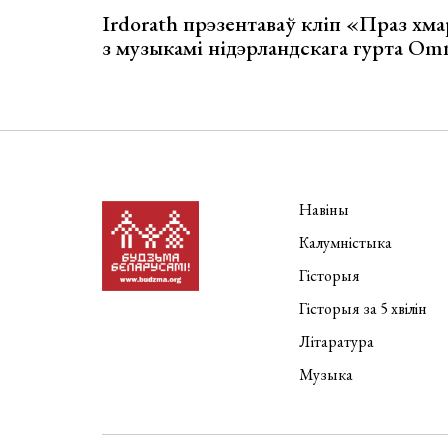
Irdorath прэзентаваў кліп «Праз хм
з музыкамі нідэрландскага гурта Om
Навіны
Калумністыка
Гісторыя
Гісторыя за 5 хвілін
Літаратура
Музыка