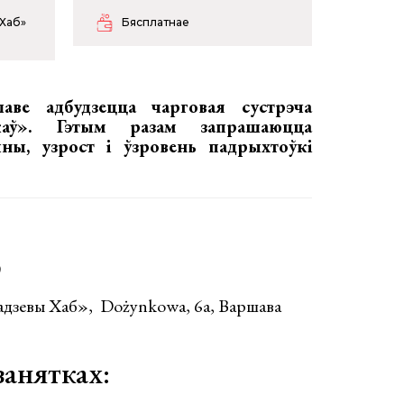
 Хаб»
Бясплатнае
аве адбудзецца чарговая сустрэча
каў». Гэтым разам запрашаюцца
ы, узрост і ўзровень падрыхтоўкі
)
адзевы Хаб», Dożynkowa, 6a, Варшава
занятках: