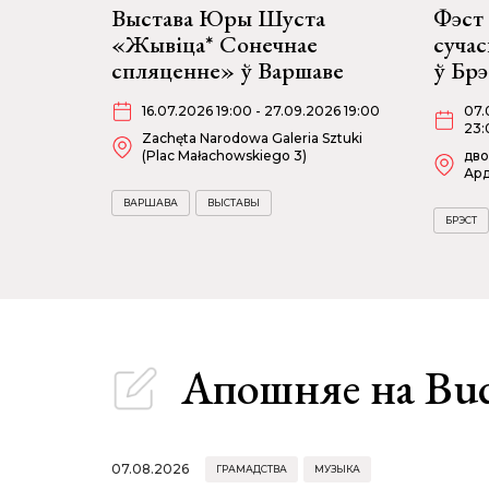
Выстава Юры Шуста
Фэст 
«Жывіца* Сонечнае
суча
спляценне» ў Варшаве
ў Бр
16.07.2026 19:00 - 27.09.2026 19:00
07.
23:
Zachęta Narodowa Galeria Sztuki
(Plac Małachowskiego 3)
дво
Ард
ВАРШАВА
ВЫСТАВЫ
БРЭСТ
Апошняе
на Bu
07.08.2026
ГРАМАДСТВА
МУЗЫКА