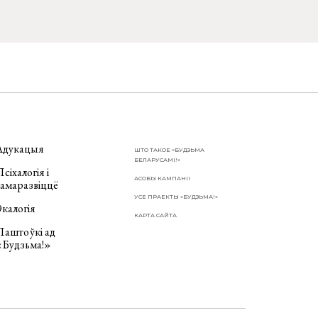
Адукацыя
ШТО ТАКОЕ «БУДЗЬМА
БЕЛАРУСАМІ!»
сіхалогія і
АСОБЫ КАМПАНІІ
самаразвіццё
УСЕ ПРАЕКТЫ «БУДЗЬМА!»
калогія
КАРТА САЙТА
Паштоўкі ад
«Будзьма!»