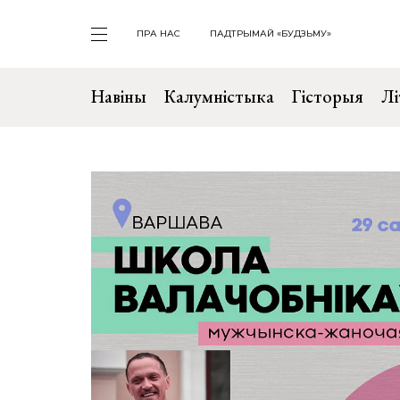
ПРА НАС
ПАДТРЫМАЙ «БУДЗЬМУ»
Навіны
Калумністыка
Гісторыя
Лі