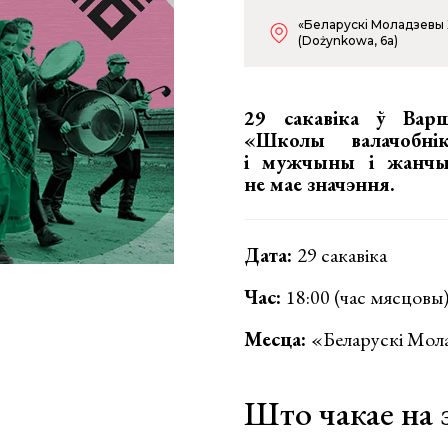
«Беларускі Моладзевы
(Dożynkowa, 6a)
29 сакавіка ў Варш
«Школы валачобні
і мужчыны і жанчын
не мае значэння.
Дата:
29 сакавіка
Час:
18:00 (час мясцовы
Месца:
«Беларускі Мол
Што чакае на 