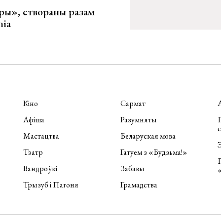
ары», створаны разам
nia
Кіно
Сармат
Афіша
Разумняты
П
Мастацтва
Беларуская мова
Э
Тэатр
Гатуем з «Будзьма!»
Вандроўкі
Забавы
Трызуб і Пагоня
Грамадства