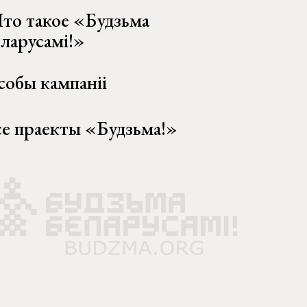
то такое «Будзьма
еларусамі!»
собы кампаніі
се праекты «Будзьма!»