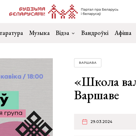
таратура
Музыка
Відэа
Вандроўкі
Афіша
ВАРШАВА
«Школа вал
Варшаве
29.03.2024