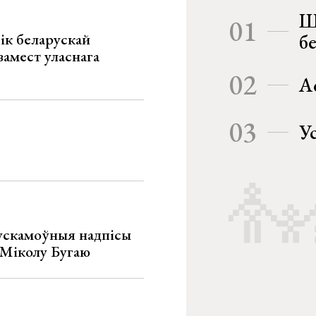
Ш
01
ік беларускай
б
замест уласнага
02
А
03
У
ускамоўныя надпісы
е Міколу Бугаю