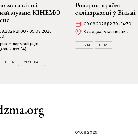
нямога кіно і
Роварны прабег
снай музыкі КІНЕМО
салідарнасці ў Вільні
эсце
09.08.2026 (12:30 - 14:30)
08.2026 21:00 - 09.08.2026
Кафедральная плошча
00
рык філармоніі (вул.
ВІЛЬНЯ
ІНШАЕ
жанікідзэ, 14)
ІНШАЕ
ФЕСТЫВАЛІ
dzma.org
07.08.2026