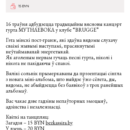
15 BYN
16 траўня адбудзецца традыцыйны вясновы канцэрт
гурта МУТНАЕВОКА у клубе “BRUGGE”
Гэта мінскі пост-гранж, які здаўна вядомы слухачу
сваімі жывымі выступамі, прасякнутымі
неўтаймаванай энергетыкай.
Як аголеным нервам гучаць песні гурта, ніколі і
нікога не пакідаючы ў спакоі.
Вялікі сольнік прымеркаваны да прэзентацыі сінгла
з новага міні-альбома, што выйдзе ўжо сёлета, ды,
вядома, не абыйдзецца без баявікоў з трох ранейшых
альбомаў.
Вас чакае дзве гадзіны непаўторных эмоцыяў,
адзінства і незалежнасці.
Квіткі на танцпляц:
Загадзя – 15 BYN
bezkassira.by
У дзень – 20 BYN