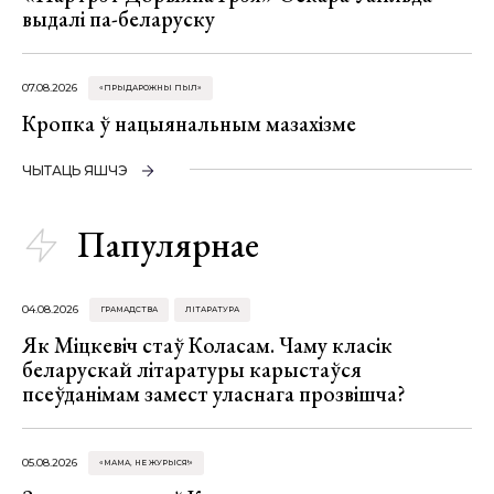
выдалі па-беларуску
07.08.2026
«ПРЫДАРОЖНЫ ПЫЛ»
Кропка ў нацыянальным мазахізме
ЧЫТАЦЬ ЯШЧЭ
Папулярнае
04.08.2026
ГРАМАДСТВА
ЛІТАРАТУРА
Як Міцкевіч стаў Коласам. Чаму класік
беларускай літаратуры карыстаўся
псеўданімам замест уласнага прозвішча?
05.08.2026
«МАМА, НЕ ЖУРЫСЯ!»