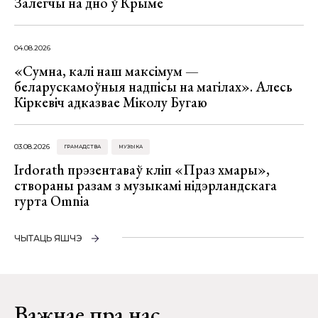
Залегчы на дно ў Крыме
04.08.2026
«Сумна, калі наш максімум —
беларускамоўныя надпісы на магілах». Алесь
Кіркевіч адказвае Міколу Бугаю
03.08.2026
ГРАМАДСТВА
МУЗЫКА
Irdorath прэзентаваў кліп «Праз хмары»,
створаны разам з музыкамі нідэрландскага
гурта Omnia
ЧЫТАЦЬ ЯШЧЭ
Важнае пра нас