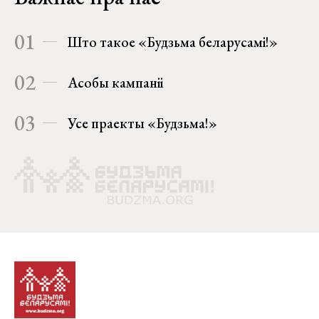
01
Што такое «Будзьма беларусамі!»
02
Асобы кампаніі
03
Усе праекты «Будзьма!»