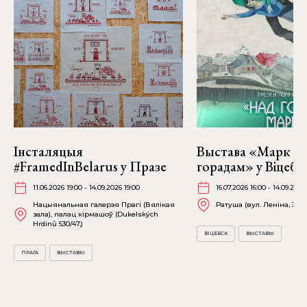
Інсталяцыя
Выстава «Марк Ша
#FramedInBelarus у Празе
горадам» у Віцебс
11.06.2026 19:00 - 14.09.2026 19:00
16.07.2026 16:00 - 14.09.2026
Нацыянальная галерэя Прагі (Вялікая
Ратуша (вул. Леніна, 36)
зала), палац кірмашоў (Dukelských
Hrdinů 530/47,)
ВІЦЕБСК
ВЫСТАВЫ
ПРАГА
ВЫСТАВЫ