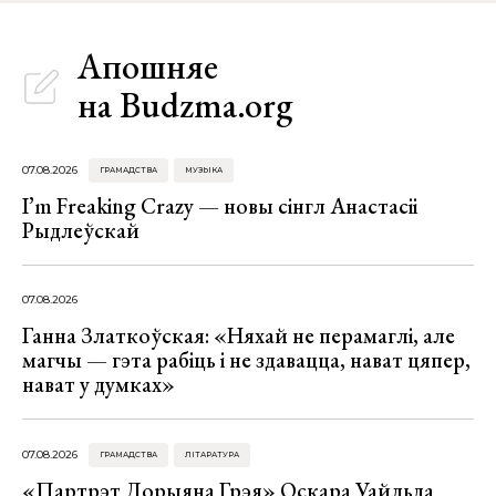
Апошняе
на Budzma.org
07.08.2026
ГРАМАДСТВА
МУЗЫКА
I’m Freaking Crazy — новы сінгл Анастасіі
Рыдлеўскай
07.08.2026
Ганна Златкоўская: «Няхай не перамаглі, але
магчы — гэта рабіць і не здавацца, нават цяпер,
нават у думках»
07.08.2026
ГРАМАДСТВА
ЛІТАРАТУРА
«Партрэт Дорыяна Грэя» Оскара Уайльда