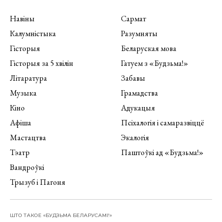
Навіны
Сармат
Калумністыка
Разумняты
Гісторыя
Беларуская мова
Гісторыя за 5 хвілін
Гатуем з «Будзьма!»
Літаратура
Забавы
Музыка
Грамадства
Кіно
Адукацыя
Афіша
Псіхалогія і самаразвіццё
Мастацтва
Экалогія
Тэатр
Паштоўкі ад «Будзьма!»
Вандроўкі
Трызуб і Пагоня
ШТО ТАКОЕ «БУДЗЬМА БЕЛАРУСАМІ!»