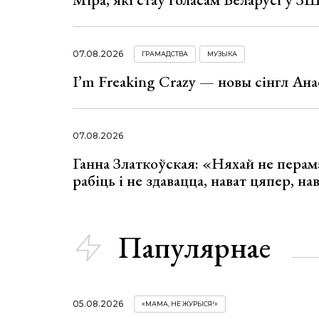
07.08.2026
ГРАМАДСТВА
МУЗЫКА
I’m Freaking Crazy — новы сінгл Ана
07.08.2026
Ганна Златкоўская: «Няхай не перама
рабіць і не здавацца, нават цяпер, на
Папулярнае
05.08.2026
«МАМА, НЕ ЖУРЫСЯ!»