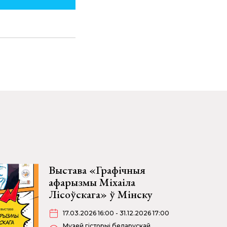
Выстава «Графічныя
афарызмы Міхаіла
Лісоўскага» ў Мінску
17.03.2026 16:00 - 31.12.2026 17:00
Музей гісторыі беларускай