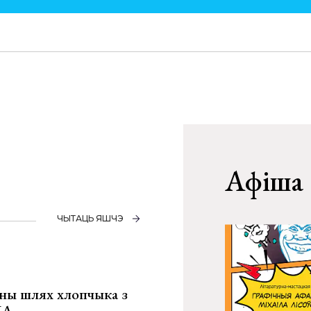
Афіша
ЧЫТАЦЬ ЯШЧЭ
рны шлях хлопчыка з
ША