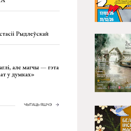
стасіі Рыдлеўскай
глі, але магчы — гэта
ват у думках»
ЧЫТАЦЬ ЯШЧЭ