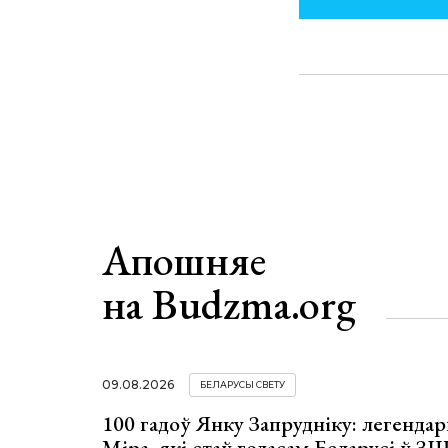
Апошняе
на Budzma.org
09.08.2026
БЕЛАРУСЫ СВЕТУ
100 гадоў Янку Запрудніку: легенда
Міра, які стаў голасам Беларусі ў З