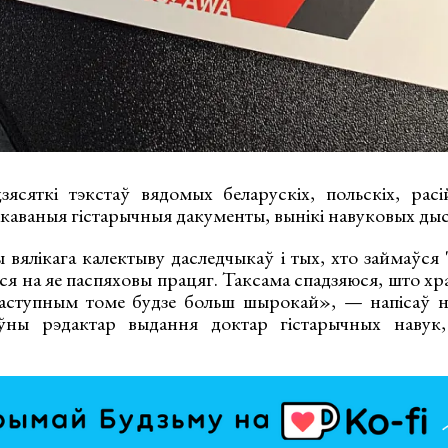
ясяткі тэкстаў вядомых беларускіх, польскіх, расій
ікаваныя гістарычныя дакументы, вынікі навуковых дыск
 вялікага калектыву даследчыкаў і тых, хто займаўся
ся на яе паспяховы працяг. Таксама спадзяюся, што хр
наступным томе будзе больш шырокай», — напісаў н
ны рэдактар выдання доктар гістарычных навук,