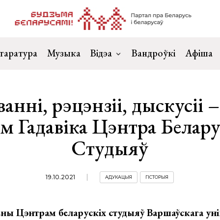
таратура
Музыка
Відэа
Вандроўкі
Афіша
анні, рэцэнзіі, дыскусіі
ом Гадавіка Цэнтра Белару
Студыяў
19.10.2021
АДУКАЦЫЯ
ГІСТОРЫЯ
ны Цэнтрам беларускіх студыяў Варшаўскага уні