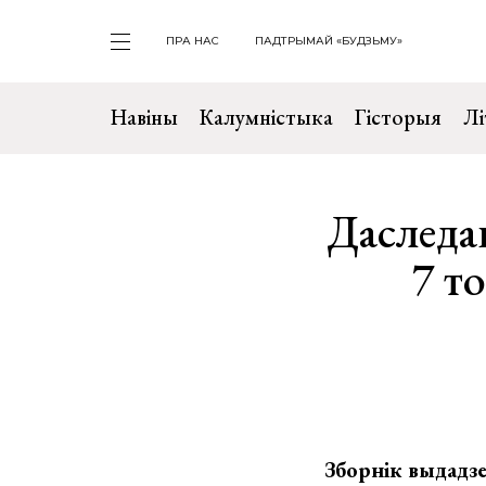
ПРА НАС
ПАДТРЫМАЙ «БУДЗЬМУ»
Навіны
Калумністыка
Гісторыя
Лі
Даследав
7 т
Зборнік выдадзе