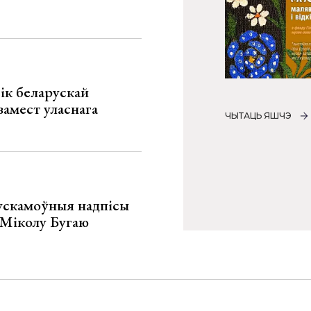
ік беларускай
замест уласнага
ЧЫТАЦЬ ЯШЧЭ
ускамоўныя надпісы
е Міколу Бугаю