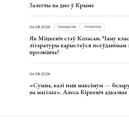
Залегчы на дно ў Крыме
04.08.2026
ГРАМАДСТВА
ЛІТАРАТУРА
Як Міцкевіч стаў Коласам. Чаму клас
літаратуры карыстаўся псеўданімам 
прозвішча?
04.08.2026
«Сумна, калі наш максімум — белар
на магілах». Алесь Кіркевіч адказва