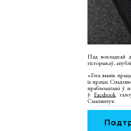
Пад вокладкай дз
гісторыкаў, апубл
«Гэта вынік працы
іх працы. Спадзяю
праблематыкі ў 
ў
Facebook
галоў
Смалянчук.