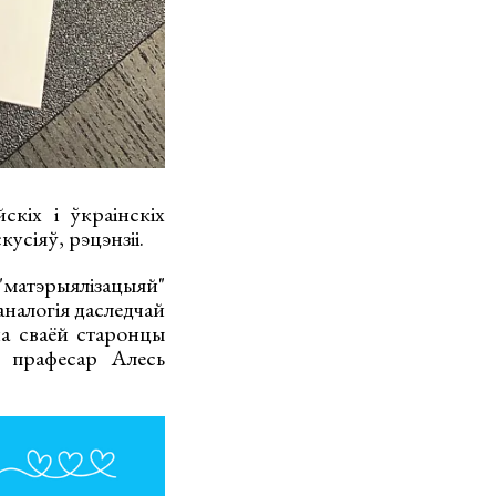
скіх і ўкраінскіх
усіяў, рэцэнзіі.
 "матэрыялізацыяй"
аналогія даследчай
а сваёй старонцы
 прафесар Алесь