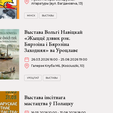
літаратуры (вул. Багдановіча, 13)
МІНСК
ВЫСТАВЫ
Выстава Вольгі Навіцкай
«Жыццё дзвюх рэк.
Бярэзіна і Бярэзіна
Заходняя» ва Уроцлаве
26.03.2026 16:00 - 25.08.2026 19:00
Галерэя Клуба MiL (Kościuszki, 10)
УРОЦЛАЎ
ВЫСТАВЫ
Выстава інсітнага
мастацтва ў Полацку
16.05.2026 10:00 - 31.08.2026 18:00