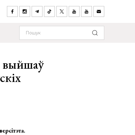
 – выйшаў
скіх
версітэта.