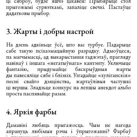
ці сяброў, будзе яшчэ цікавей! Прыбярыце стол
прыгожымі сурвэткамі, запаліце свечкі. Пастаўце
дадатковы прыбор.
3. Жарты і добры настрой
На дзень адкіньце ўсё, што вас турбуе. Падарыце
сабе такую псіхаэмацыйную разрадку. Адмоўцеся,
па магчымасці, ад выкарыстання гаджэтаў, прагляду
навінаў і іншага «негатыўнага» кантэнту. Уключыце
фантазію, прыдумайце бяскрыўдныя жарты
ды павесяліце сябе і блізкіх. Узгадайце «хуліганскія»
песні свайго дзяцінства, жартаўлівыя частушкі
ці вершы. Зладзьце конкурс на лепшы анекдот альбо
проста паспявайце разам.
4. Яркія фарбы
Дамавікі любяць прыгажосць. Чым не нагода
апрануць любімыя рэчы і ўпрыгожанні? Фарбаў