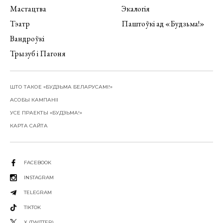
Мастацтва
Экалогія
Тэатр
Паштоўкі ад «Будзьма!»
Вандроўкі
Трызуб і Пагоня
ШТО ТАКОЕ «БУДЗЬМА БЕЛАРУСАМІ!»
АСОБЫ КАМПАНІІ
УСЕ ПРАЕКТЫ «БУДЗЬМА!»
КАРТА САЙТА
FACEBOOK
INSTAGRAM
TELEGRAM
TIKTOK
X (TWITTER)