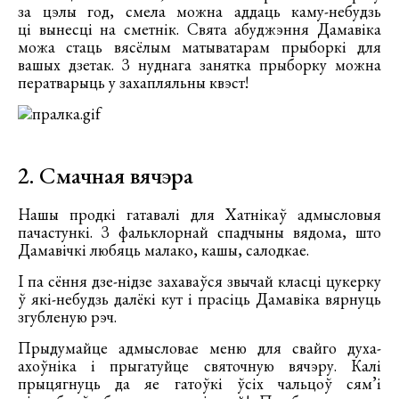
за цэлы год, смела можна аддаць каму-небудзь
ці вынесці на сметнік. Свята абуджэння Дамавіка
можа стаць вясёлым матыватарам прыборкі для
вашых дзетак. З нуднага занятка прыборку можна
ператварыць у захапляльны квэст!
2. Смачная вячэра
Нашы продкі гатавалі для Хатнікаў адмысловыя
пачастункі. З фальклорнай спадчыны вядома, што
Дамавічкі любяць малако, кашы, салодкае.
І па сёння дзе-нідзе захаваўся звычай класці цукерку
ў які-небудзь далёкі кут і прасіць Дамавіка вярнуць
згубленую рэч.
Прыдумайце адмысловае меню для свайго духа-
ахоўніка і прыгатуйце святочную вячэру. Калі
прыцягнуць да яе гатоўкі ўсіх чальцоў сям’і