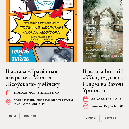
Выстава «Графічныя
Выстава Вольгі На
афарызмы Міхаіла
«Жыццё дзвюх рэк
Лісоўскага» ў Мінску
і Бярэзіна Заходня
Уроцлаве
17.03.2026 16:00 - 31.12.2026 17:00
26.03.2026 16:00 - 25.08.202
Музей гісторыі беларускай літаратуры
(вул. Багдановіча, 13)
Галерэя Клуба MiL (Kościu
МІНСК
ВЫСТАВЫ
УРОЦЛАЎ
ВЫСТАВЫ