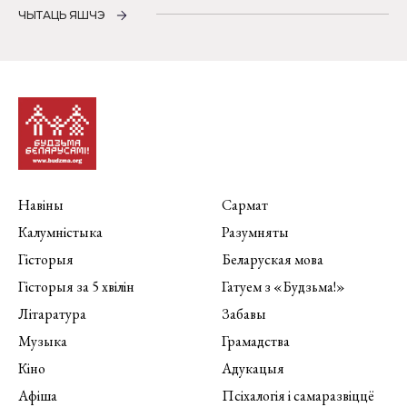
ЧЫТАЦЬ ЯШЧЭ
Навіны
Сармат
Калумністыка
Разумняты
Гісторыя
Беларуская мова
Гісторыя за 5 хвілін
Гатуем з «Будзьма!»
Літаратура
Забавы
Музыка
Грамадства
Кіно
Адукацыя
Афіша
Псіхалогія і самаразвіццё