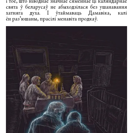
і тое, што ніводнае значнае сямейнае ці каляндарнае
свята ў беларусаў не абыходзілася без ушанавання
хатняга духа. І ўтаймаваць Дамавіка, калі
ён раз’юшаны, прасілі менавіта продкаў.