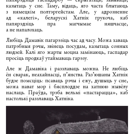
казытаць у сне. Таму, відаць, яго часта блытаюць
з нямецкім полтэргейстам. Але, у адрозненне
ад «калегі», беларускі Хатнік грукоча, каб
папярэдзіць пра магчымае няшчасце,
а не напалохаць.
Любіць Дамавік пагарэзіць час ад часу. Можа хаваць
патрэбныя рэчы, звінець посудам, казытаць сонных
людзей. Калі яго жарты моцна замінаюць, гаспадар
просіць продкаў утаймаваць гарэзу.
Але ж Дамавіка і раззлаваць можна. Не любіць
ён сварак, неахайнасці, п’янства. Раз’юшаны Хатнік
будзе помсціць: псаваць рэчы і ежу, душыць у сне,
можа нават мор і бясплоддзе на хатнюю жывёлу
наслаць. Праўда, трэба вельмі «пастарацца», каб
настолькі раззлаваць Хатніка.