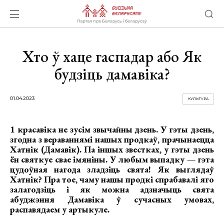
Хто ў хаце гаспадар або Як
будзіць дамавіка?
01.04.2023
КУЛЬТУРА
1 красавіка не зусім звычайны дзень. У гэты дзень,
згодна з вераваннямі нашых продкаў, прачынаецца
Хатнік (Дамавік). Па іншых звестках, у гэты дзень
ён святкуе свае імяніны. У любым выпадку — гэта
цудоўная нагода зладзіць свята! Як выглядаў
Хатнік? Пра тое, чаму нашы продкі спрабавалі яго
залагодзіць і як можна адзначыць свята
абуджэння Дамавіка ў сучасных умовах,
распавядаем у артыкуле.