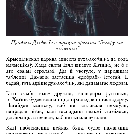
Прыйшлі Дзяды. Ілюстрацыя праекта
"Беларускія
нячысцікі"
Хрысціянская царква аднесла духа-ахоўніка да кола
нячысцікаў. Хаця святы Ілля шкадуе Хатніка, не б’е
яго сваімі стрэламі. Ды й увогуле, у народным
уяўленні Дамавік застаецца «добрай» істотай. І,
бадай, гэта адзіны дух-ахоўнік, які дапамагае людзям.
Калі сям’я жыве дружна, гаспадары руплівыя,
то Хатнік будзе клапаціцца пра людзей і гаспадарку.
Пагайдае калыску, каб не заплакала немаўля,
напрадзе нітак, калі гаспадыня вельмі стамілася,
даглядзіць за печкай, каб не выпала вуголле.
Калі набліжаецца нейкая бяда, будзе намагацца
папярэдзіць гаспадароў — скрыгатаць, завываць,