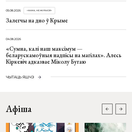
05.08.2026
«МАМА, НЕ ЖУРЫСЯ!»
Залегчы на дно ў Крыме
04.08.2026
«Сумна, калі наш максімум —
беларускамоўныя надпісы на магілах». Алесь
Кіркевіч адказвае Міколу Бугаю
ЧЫТАЦЬ ЯШЧЭ
Афіша