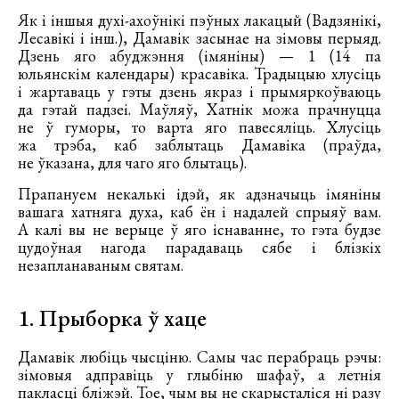
Як і іншыя духі-ахоўнікі пэўных лакацый (Вадзянікі,
Лесавікі і інш.), Дамавік засынае на зімовы перыяд.
Дзень яго абуджэння (імяніны) — 1 (14 па
юльянскім календары) красавіка. Традыцыю хлусіць
і жартаваць у гэты дзень якраз і прымяркоўваюць
да гэтай падзеі. Маўляў, Хатнік можа прачнуцца
не ў гуморы, то варта яго павесяліць. Хлусіць
жа трэба, каб заблытаць Дамавіка (праўда,
не ўказана, для чаго яго блытаць).
Прапануем некалькі ідэй, як адзначыць імяніны
вашага хатняга духа, каб ён і надалей спрыяў вам.
А калі вы не верыце ў яго існаванне, то гэта будзе
цудоўная нагода парадаваць сябе і блізкіх
незапланаваным святам.
1. Прыборка ў хаце
Дамавік любіць чысціню. Самы час перабраць рэчы:
зімовыя адправіць у глыбіню шафаў, а летнія
пакласці бліжэй. Тое, чым вы не скарысталіся ні разу