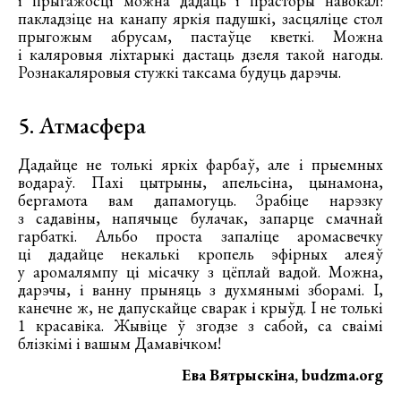
і прыгажосці можна дадаць і прасторы навокал:
пакладзіце на канапу яркія падушкі, засцяліце стол
прыгожым абрусам, пастаўце кветкі. Можна
і каляровыя ліхтарыкі дастаць дзеля такой нагоды.
Рознакаляровыя стужкі таксама будуць дарэчы.
5. Атмасфера
Дадайце не толькі яркіх фарбаў, але і прыемных
водараў. Пахі цытрыны, апельсіна, цынамона,
бергамота вам дапамогуць. Зрабіце нарэзку
з садавіны, напячыце булачак, запарце смачнай
гарбаткі. Альбо проста запаліце аромасвечку
ці дадайце некалькі кропель эфірных алеяў
у аромалямпу ці місачку з цёплай вадой. Можна,
дарэчы, і ванну прыняць з духмянымі зборамі. І,
канечне ж, не дапускайце сварак і крыўд. І не толькі
1 красавіка. Жывіце ў згодзе з сабой, са сваімі
блізкімі і вашым Дамавічком!
Ева Вятрыскіна, budzma.org