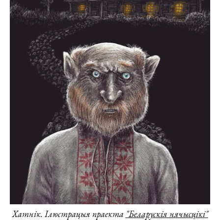
Хатнік. Ілюстрацыя праекта
"Беларускія нячысцікі"