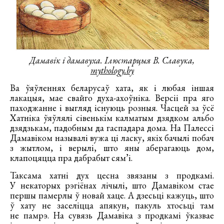
Дамавік і дамавуха. Ілюстарцыя В. Славука,
mythology.by
Ва ўяўленнях беларусаў хата, як і любая іншая
лакацыя, мае свайго духа-ахоўніка. Версіі пра яго
паходжанне і выгляд існуюць розныя. Часцей за ўсё
Хатніка ўяўлялі сівенькім калматым дзядком альбо
дзядзькам, падобным да гаспадара дома. На Палессі
Дамавіком называлі вужа ці ласку, якіх бачылі побач
з жытлом, і верылі, што яны аберагаюць дом,
клапоцяцца пра дабрабыт сям’і.
Таксама хатні дух цесна звязаны з продкамі.
У некаторых рэгіёнах лічылі, што Дамавіком стае
першы памерлы ў новай хаце. А дзесьці кажуць, што
ў хату не заселіцца апякун, пакуль хтосьці там
не памрэ. На сувязь Дамавіка з продкамі ўказвае