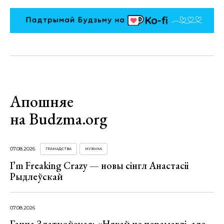
Апошняе
на Budzma.org
07.08.2026
ГРАМАДСТВА
МУЗЫКА
I’m Freaking Crazy — новы сінгл Анастасіі
Рыдлеўскай
07.08.2026