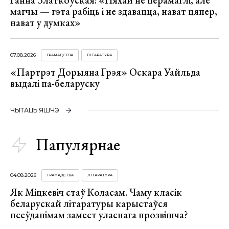
Ганна Златкоўская: «Няхай не перамаглі, але
магчы — гэта рабіць і не здавацца, нават цяпер,
нават у думках»
07.08.2026
ГРАМАДСТВА
ЛІТАРАТУРА
«Партрэт Дорыяна Грэя» Оскара Уайльда
выдалі па-беларуску
ЧЫТАЦЬ ЯШЧЭ
Папулярнае
04.08.2026
ГРАМАДСТВА
ЛІТАРАТУРА
Як Міцкевіч стаў Коласам. Чаму класік
беларускай літаратуры карыстаўся
псеўданімам замест уласнага прозвішча?