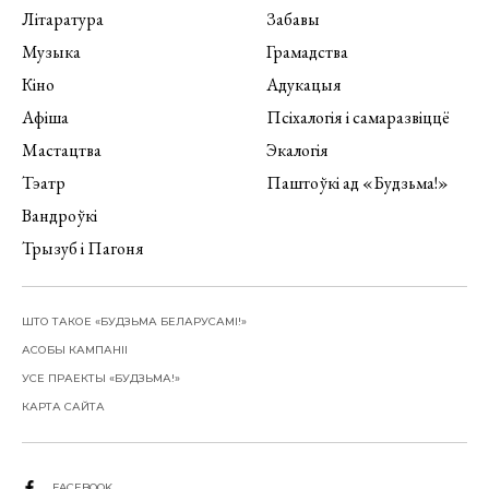
Літаратура
Забавы
Музыка
Грамадства
Кіно
Адукацыя
Афіша
Псіхалогія і самаразвіццё
Мастацтва
Экалогія
Тэатр
Паштоўкі ад «Будзьма!»
Вандроўкі
Трызуб і Пагоня
ШТО ТАКОЕ «БУДЗЬМА БЕЛАРУСАМІ!»
АСОБЫ КАМПАНІІ
УСЕ ПРАЕКТЫ «БУДЗЬМА!»
КАРТА САЙТА
FACEBOOK