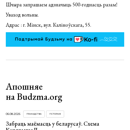
Шчыра запрашаем адзначыць 500-годнасць разам!
Уваход вольны.
Адрас : г. Мінск, вул. Каліноўскага, 55.
Апошняе
на Budzma.org
06.08.2026
ГРАМАДСТВА
ГІСТОРЫЯ
Забраць маёмасць у беларусаў. Схема
Кацярыны ІІ