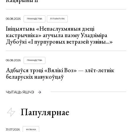
06.08.2026
ГРАМАДСТВА
ЛІТАРАТУРА
Ініцыятыва «Непаслухмяныя дзеці
кастрычніка» агучыла паэму Уладзіміра
Дубоўкі «І пурпуровых ветразей узвівы...»
06.08.2026
ГРАМАДСТВА
Адбыўся трэці «Вялікі Воз» — злёт-летнік
беларускіх навукоўцаў
ЧЫТАЦЬ ЯШЧЭ
Папулярнае
31.07.2026
МУЗЫКА