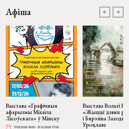
Афіша
Выстава «Графічныя
Выстава Вольгі На
афарызмы Міхаіла
«Жыццё дзвюх рэк
Лісоўскага» ў Мінску
і Бярэзіна Заходня
Уроцлаве
17.03.2026 16:00 - 31.12.2026 17:00