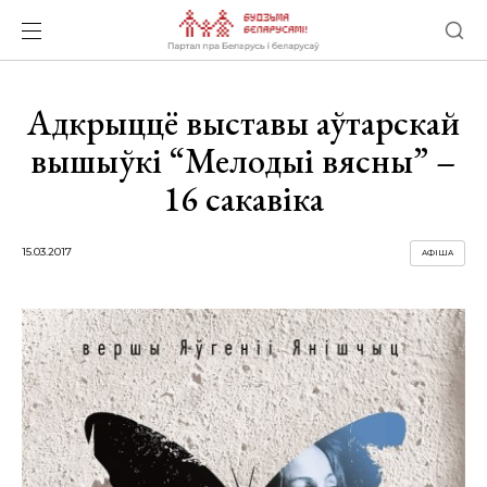
Адкрыццё выставы аўтарскай
вышыўкі “Мелодыі вясны” –
16 сакавіка
15.03.2017
АФІША