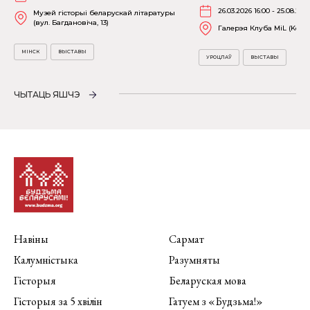
26.03.2026 16:00 - 25.08.202
Музей гісторыі беларускай літаратуры
(вул. Багдановіча, 13)
Галерэя Клуба MiL (Kościu
МІНСК
ВЫСТАВЫ
УРОЦЛАЎ
ВЫСТАВЫ
ЧЫТАЦЬ ЯШЧЭ
Навіны
Сармат
Калумністыка
Разумняты
Гісторыя
Беларуская мова
Гісторыя за 5 хвілін
Гатуем з «Будзьма!»