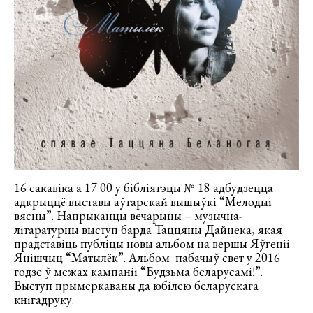
16 сакавіка а 17 00 у бібліятэцы № 18 адбудзецца
адкрыццё выставы аўтарскай вышыўкі “Мелодыі
вясны”. Напрыканцы вечарыны – музычна-
літаратурны выступ барда Таццяны Дайнека, якая
прадставіць публіцы новы альбом на вершы Яўгеніі
Янішчыц “Матылёк”. Альбом пабачыў свет у 2016
годзе ў межах кампаніі “Будзьма беларусамі!”.
Выступ прымеркаваны да юбілею беларускага
кнігадруку.