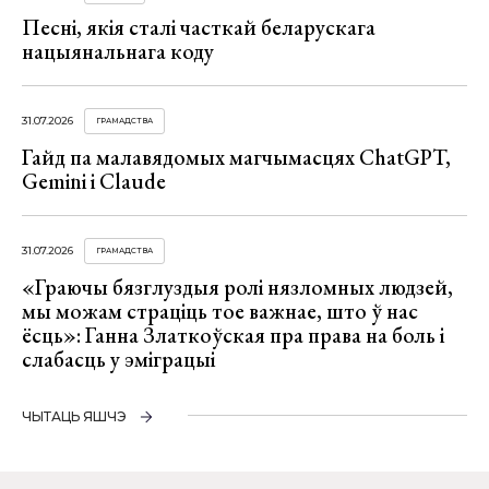
Песні, якія сталі часткай беларускага
нацыянальнага коду
31.07.2026
ГРАМАДСТВА
Гайд па малавядомых магчымасцях ChatGPT,
Gemini і Claude
31.07.2026
ГРАМАДСТВА
«Граючы бязглуздыя ролі нязломных людзей,
мы можам страціць тое важнае, што ў нас
ёсць»: Ганна Златкоўская пра права на боль і
слабасць у эміграцыі
ЧЫТАЦЬ ЯШЧЭ