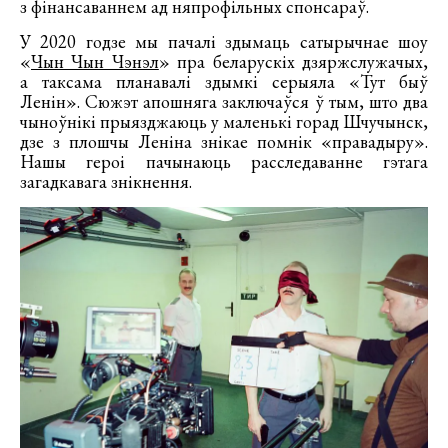
з фінансаваннем ад няпрофільных спонсараў.
У 2020 годзе мы пачалі здымаць сатырычнае шоу
«
Чын Чын Чэнэл
» пра беларускіх дзяржслужачых,
а таксама планавалі здымкі серыяла «Тут быў
Ленін». Сюжэт апошняга заключаўся ў тым, што два
чыноўнікі прыязджаюць у маленькі горад Шчучынск,
дзе з плошчы Леніна знікае помнік «правадыру».
Нашы героі пачынаюць расследаванне гэтага
загадкавага знікнення.