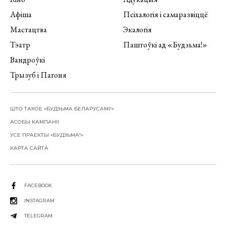
Афіша
Псіхалогія і самаразвіццё
Мастацтва
Экалогія
Тэатр
Паштоўкі ад «Будзьма!»
Вандроўкі
Трызуб і Пагоня
ШТО ТАКОЕ «БУДЗЬМА БЕЛАРУСАМІ!»
АСОБЫ КАМПАНІІ
УСЕ ПРАЕКТЫ «БУДЗЬМА!»
КАРТА САЙТА
FACEBOOK
INSTAGRAM
TELEGRAM