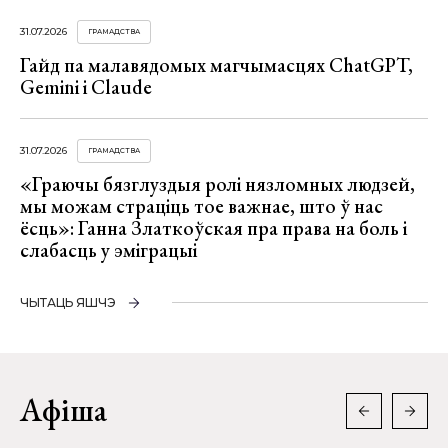
31.07.2026
ГРАМАДСТВА
Гайд па малавядомых магчымасцях ChatGPT,
Gemini і Claude
31.07.2026
ГРАМАДСТВА
«Граючы бязглуздыя ролі нязломных людзей,
мы можам страціць тое важнае, што ў нас
ёсць»: Ганна Златкоўская пра права на боль і
слабасць у эміграцыі
ЧЫТАЦЬ ЯШЧЭ
Афіша