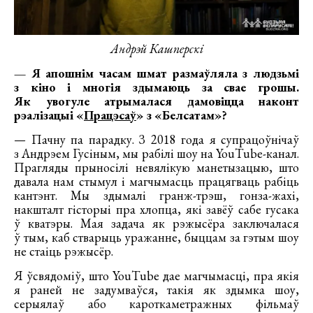
Андрэй Кашперскі
— Я апошнім часам шмат размаўляла з людзьмі
з кіно і многія здымаюць за свае грошы.
Як увогуле атрымалася дамовіцца наконт
рэалізацыі «
Працэсаў
» з «Белсатам»?
— Пачну па парадку. З 2018 года я супрацоўнічаў
з Андрэем Гусіным, мы рабілі шоу на YouTube-канал.
Прагляды прыносілі невялікую манетызацыю, што
давала нам стымул і магчымасць працягваць рабіць
кантэнт. Мы здымалі гранж-трэш, гонза-жахі,
накшталт гісторыі пра хлопца, які завёў сабе гусака
ў кватэры. Мая задача як рэжысёра заключалася
ў тым, каб стварыць уражанне, быццам за гэтым шоу
не стаіць рэжысёр.
Я ўсвядоміў, што YouTube дае магчымасці, пра якія
я раней не задумваўся, такія як здымка шоу,
серыялаў або кароткаметражных фільмаў