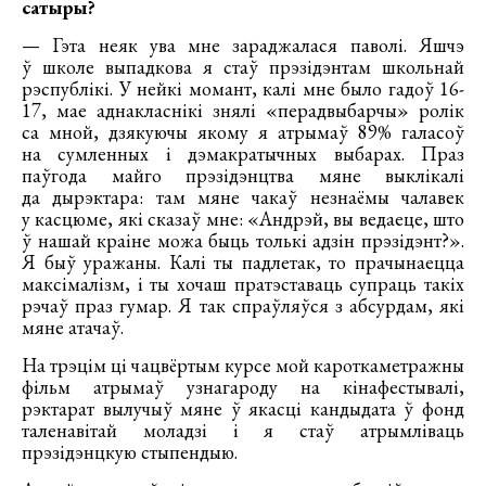
сатыры?
— Гэта неяк ува мне зараджалася паволі. Яшчэ
ў школе выпадкова я стаў прэзідэнтам школьнай
рэспублікі. У нейкі момант, калі мне было гадоў 16-
17, мае аднакласнікі знялі «перадвыбарчы» ролік
са мной, дзякуючы якому я атрымаў 89% галасоў
на сумленных і дэмакратычных выбарах. Праз
паўгода майго прэзідэнцтва мяне выклікалі
да дырэктара: там мяне чакаў незнаёмы чалавек
у касцюме, які сказаў мне: «Андрэй, вы ведаеце, што
ў нашай краіне можа быць толькі адзін прэзідэнт?».
Я быў уражаны. Калі ты падлетак, то прачынаецца
максімалізм, і ты хочаш пратэставаць супраць такіх
рэчаў праз гумар. Я так спраўляўся з абсурдам, які
мяне атачаў.
На трэцім ці чацвёртым курсе мой кароткаметражны
фільм атрымаў узнагароду на кінафестывалі,
рэктарат вылучыў мяне ў якасці кандыдата ў фонд
таленавітай моладзі і я стаў атрымліваць
прэзідэнцкую стыпендыю.