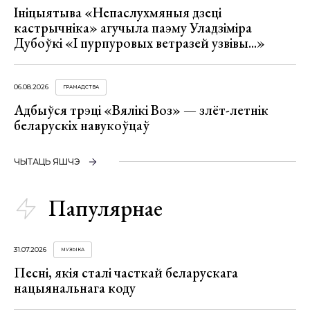
Ініцыятыва «Непаслухмяныя дзеці
кастрычніка» агучыла паэму Уладзіміра
Дубоўкі «І пурпуровых ветразей узвівы...»
06.08.2026
ГРАМАДСТВА
Адбыўся трэці «Вялікі Воз» — злёт-летнік
беларускіх навукоўцаў
ЧЫТАЦЬ ЯШЧЭ
Папулярнае
31.07.2026
МУЗЫКА
Песні, якія сталі часткай беларускага
нацыянальнага коду