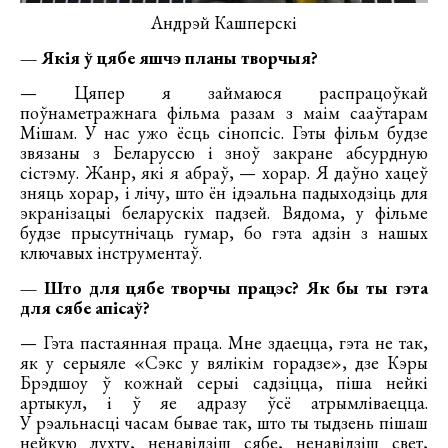
Андрэй Кашперскі
— Якія ў цябе яшчэ планы творчыя?
— Цяпер я займаюся распрацоўкай
поўнаметражнага фільма разам з маім сааўтарам
Мішам. У нас ужо ёсць сінопсіс. Гэты фільм будзе
звязаны з Беларуссю і зноў закране абсурдную
сістэму. Жанр, які я абраў, — хорар. Я даўно хацеў
зняць хорар, і лічу, што ён ідэальна падыходзіць для
экранізацыі беларускіх падзей. Вядома, у фільме
будзе прысутнічаць гумар, бо гэта адзін з нашых
ключавых інструментаў.
— Што для цябе творчы працэс? Як бы ты гэта
для сябе апісаў?
— Гэта пастаянная праца. Мне здаецца, гэта не так,
як у серыяле «Сэкс у вялікім горадзе», дзе Кэры
Брэдшоу ў кожнай серыі садзіцца, піша нейкі
артыкул, і ў яе адразу ўсё атрымліваецца.
У рэальнасці часам бывае так, што ты тыдзень пішаш
нейкую лухту, ненавідзіш сябе, ненавідзіш свет,