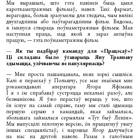
Мы вырашылі, што гэта павінен быць цыкл
кароткаметражных фільмаў, навел. Такі фармат,
верагодна, больш зразумелы для гледача, чым вялікі
двухгадзінны або паўтарагадзінны фільм. Вядома,
я імкнуся ствараць поўнаметражныя фільмы. Мая
наступная праца, над якой я зараз актыўна
працую, — гэта поўнаметражны фільм.
— Як ты падбіраў каманду для «Працэсаў»?
Ці складана было ўгаварыць Яну Траянаву
здымацца, улічваючы яе папулярнасць?
— Мне проста пашанцавала, неяк зоркі сышліся.
Калі я пераехаў у Польшчу, усе мае знаёмыя мне
рэкамендавалі аператара Ягора Яфімава.
І я з ім спрабаваў сустрэцца некалькі разоў, але
безвынікова. Я ўжо перастаў верыць у тое, што
ён існуе на самай справе, таму мы сталі здымаць
першую серыю з камандай, якая займалася,
збольшага займалася серыялам «Тут быў Ленін».
Мы выпусцілі пілотную версію, ён прыцягнуў увагу
іншых спецыялістаў, і нарэшце Ягор далучыўся
на нас на другой навеле. Разам з галоўным