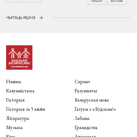
УРОЦЛАЎ
ВЫСТАВЫ
ЧЫТАЦЬ ЯШЧЭ
Навіны
Сармат
Калумністыка
Разумняты
Гісторыя
Беларуская мова
Гісторыя за 5 хвілін
Гатуем з «Будзьма!»
Літаратура
Забавы
Музыка
Грамадства
Кіно
Адукацыя