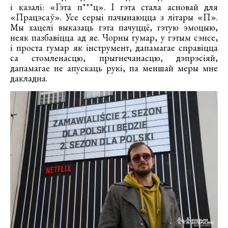
і казалі: «Гэта п***ц». І гэта стала асновай для
«Працэсаў». Усе серыі пачынаюцца з літары «П».
Мы хацелі выказаць гэта пачуццё, гэтую эмоцыю,
неяк пазбавіцца ад яе. Чорны гумар, у гэтым сэнсе,
і проста гумар як інструмент, дапамагае справіцца
са стомленасцю, прыгнечанасцю, дэпрэсіяй,
дапамагае не апускаць рукі, па меншай меры мне
дакладна.