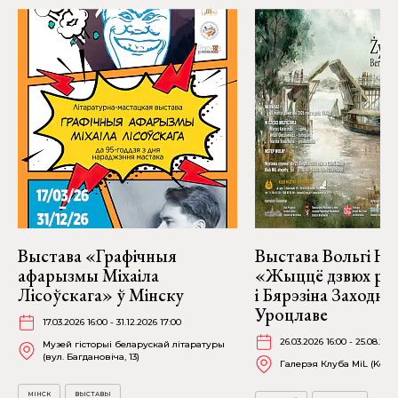
Выстава «Графічныя
Выстава Вольгі На
афарызмы Міхаіла
«Жыццё дзвюх рэк
Лісоўскага» ў Мінску
і Бярэзіна Заходня
Уроцлаве
17.03.2026 16:00 - 31.12.2026 17:00
26.03.2026 16:00 - 25.08.202
Музей гісторыі беларускай літаратуры
(вул. Багдановіча, 13)
Галерэя Клуба MiL (Kościu
МІНСК
ВЫСТАВЫ