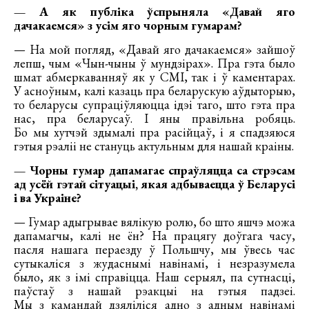
— А як публіка ўспрыняла «Давай яго
дачакаемся» з усім яго чорным гумарам?
— На мой погляд, «Давай яго дачакаемся» зайшоў
лепш, чым «Чын-чыны ў мундзірах». Пра гэта было
шмат абмеркаванняў як у СМІ, так і ў каментарах.
У асноўным, калі казаць пра беларускую аўдыторыю,
то беларусы супраціўляюцца ідэі таго, што гэта пра
нас, пра беларусаў. І яны правільна робяць.
Бо мы хутчэй здымалі пра расійцаў, і я спадзяюся
гэтыя рэаліі не стануць актульным для нашай краіны.
— Чорны гумар дапамагае спраўляцца са стрэсам
ад усёй гэтай сітуацыі, якая адбываецца ў Беларусі
і ва Украіне?
— Гумар адыгрывае вялікую ролю, бо што яшчэ можа
дапамагчы, калі не ён? На працягу доўгага часу,
пасля нашага пераезду ў Польшчу, мы ўвесь час
сутыкаліся з жудаснымі навінамі, і незразумела
было, як з імі справіцца. Наш серыял, па сутнасці,
паўстаў з нашай рэакцыі на гэтыя падзеі.
Мы з камандай дзяліліся адно з адным навінамі