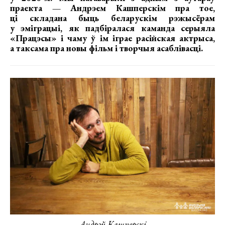
праекта — Андрэем Кашперскім пра тое,
ці складана быць беларускім рэжысёрам
у эміграцыі, як падбіралася каманда серыяла
«Працэсы» і чаму ў ім іграе расійская актрыса,
а таксама пра новы фільм і творчыя асаблівасці.
Андрэй Кашперскі