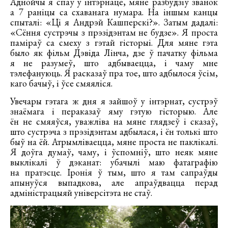
Аднойчы я спаў у інтэрнаце, мяне разбудзіў званок
а 7 раніцы са схаванага нумара. На іншым канцы
спыталі: «Ці я Андрэй Кашперскі?». Затым дадалі:
«Сёння сустрэчы з прэзідэнтам не будзе». Я проста
паміраў са смеху з гэтай гісторыі. Для мяне гэта
было як фільм Дэвіда Лінча, дзе ў пачатку фільма
я не разумеў, што адбываецца, і чаму мне
тэлефануюць. Я расказаў пра тое, што адбылося ўсім,
каго бачыў, і ўсе смяяліся.
Увечары гэтага ж дня я зайшоў у інтэрнат, сустрэў
знаёмага і пераказаў яму гэтую гісторыю. Але
ён не смяяўся, уважліва на мяне глядзеў і сказаў,
што сустрэча з прэзідэнтам адбылася, і ён толькі што
быў на ёй. Атрымліваецца, мяне проста не паклікалі.
Я доўга думаў, чаму, і ўспомніў, што неяк мяне
выклікалі ў дэканат: убачылі маю фатаграфію
на пратэсце. Іронія ў тым, што я там сапраўды
апынуўся выпадкова, але апраўдвацца перад
адміністрацыяй універсітэта не стаў.