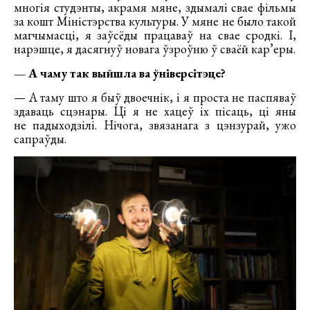
многія студэнты, акрамя мяне, здымалі свае фільмы
за кошт Міністэрства культуры. У мяне не было такой
магчымасці, я заўсёды працаваў на свае сродкі. І,
нарэшце, я дасягнуў новага ўзроўню ў сваёй кар’еры.
— А чаму так выйшла ва ўніверсітэце?
— А таму што я быў двоечнік, і я проста не паспяваў
здаваць сцэнары. Ці я не хацеў іх пісаць, ці яны
не падыходзілі. Нічога, звязанага з цэнзурай, ужо
сапраўды.