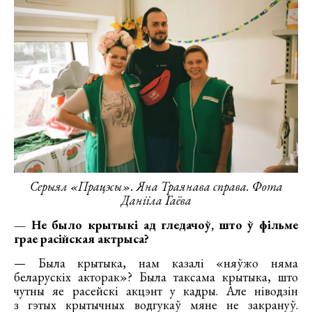
Серыял «Працэсы». Яна Траянава справа. Фота
Данііла Гаёва
— Не было крытыкі ад гледачоў, што ў фільме
грае расійская актрыса?
— Была крытыка, нам казалі «няўжо няма
беларускіх акторак»? Была таксама крытыка, што
чутны яе расейскі акцэнт у кадры. Але ніводзін
з гэтых крытычных водгукаў мяне не закрануў.