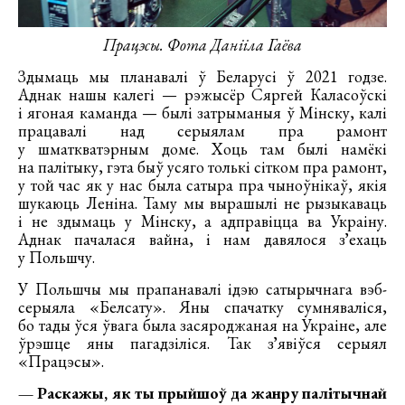
Працэсы. Фота Данііла Гаёва
Здымаць мы планавалі ў Беларусі ў 2021 годзе.
Аднак нашы калегі — рэжысёр Сяргей Каласоўскі
і ягоная каманда — былі затрыманыя ў Мінску, калі
працавалі над серыялам пра рамонт
у шматкватэрным доме. Хоць там былі намёкі
на палітыку, гэта быў усяго толькі сітком пра рамонт,
у той час як у нас была сатыра пра чыноўнікаў, якія
шукаюць Леніна. Таму мы вырашылі не рызыкаваць
і не здымаць у Мінску, а адправіцца ва Украіну.
Аднак пачалася вайна, і нам давялося зʼехаць
у Польшчу.
У Польшчы мы прапанавалі ідэю сатырычнага вэб-
серыяла «Белсату». Яны спачатку сумняваліся,
бо тады ўся ўвага была засяроджаная на Украіне, але
ўрэшце яны пагадзіліся. Так зʼявіўся серыял
«Працэсы».
— Раскажы, як ты прыйшоў да жанру палітычнай