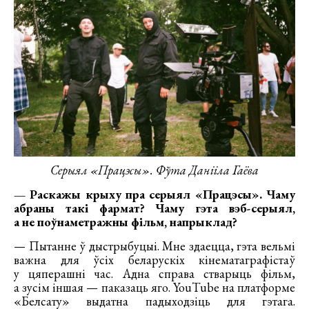
Серыял «Працэсы». Фўта Данііла Гаёва
— Раскажы крыху пра серыял «Працэсы». Чаму
абраны такі фармат? Чаму гэта вэб-серыял,
а не поўнаметражны фільм, напрыклад?
— Пытанне ў дыстрыбуцыі. Мне здаецца, гэта вельмі
важна для ўсіх беларускіх кінематаграфістаў
у цяперашні час. Адна справа стварыць фільм,
а зусім іншая — паказаць яго. YouTube на платформе
«Белсату» выдатна падыходзіць для гэтага.