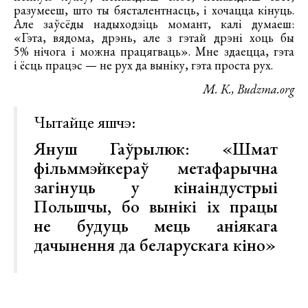
разумееш, што ты бясталентнасць, і хочацца кінуць.
Але заўсёды надыходзіць момант, калі думаеш:
«Гэта, вядома, дрэнь, але з гэтай дрэні хоць бы
5% нічога і можна працягваць». Мне здаецца, гэта
і ёсць працэс — не рух да выніку, гэта проста рух.
М. К., Budzma.org
Чытайце яшчэ:
Януш Гаўрылюк: «Шмат
фільммэйкераў метафарычна
загінуць у кінаіндустрыі
Польшчы, бо вынікі іх працы
не будуць мець аніякага
дачынення да беларускага кіно»