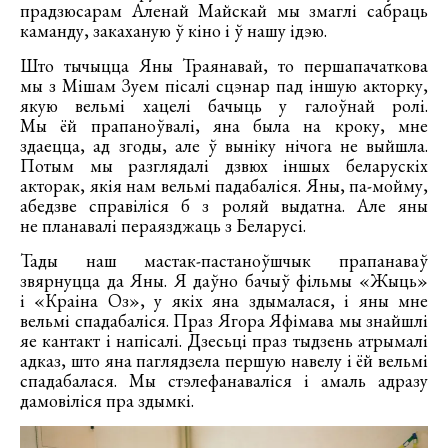
прадзюсарам Аленай Майскай мы змаглі сабраць
каманду, закаханую ў кіно і ў нашу ідэю.
Што тычыцца Яны Траянавай, то першапачаткова
мы з Мішам Зуем пісалі сцэнар пад іншую акторку,
якую вельмі хацелі бачыць у галоўнай ролі.
Мы ёй прапаноўвалі, яна была на кроку, мне
здаецца, ад згоды, але ў выніку нічога не выйшла.
Потым мы разглядалі дзвюх іншых беларускіх
акторак, якія нам вельмі падабаліся. Яны, па-мойму,
абедзве справіліся б з роляй выдатна. Але яны
не планавалі пераязджаць з Беларусі.
Тады наш мастак-пастаноўшчык прапанаваў
звярнуцца да Яны. Я даўно бачыў фільмы «Жыць»
і «Краіна Оз», у якіх яна здымалася, і яны мне
вельмі спадабаліся. Праз Ягора Яфімава мы знайшлі
яе кантакт і напісалі. Дзесьці праз тыдзень атрымалі
адказ, што яна паглядзела першую навелу і ёй вельмі
спадабалася. Мы стэлефанаваліся і амаль адразу
дамовіліся пра здымкі.