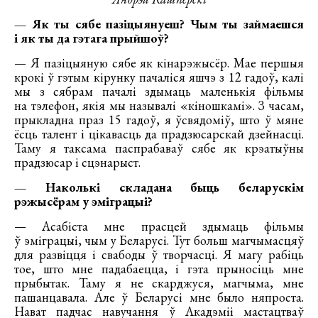
— Як ты сябе пазіцыянуеш? Чым ты займаешся
і як ты да гэтага прыйшоў?
— Я пазіцыяную сябе як кінарэжысёр. Мае першыя
крокі ў гэтым кірунку пачаліся яшчэ з 12 гадоў, калі
мы з сябрам пачалі здымаць маленькія фільмы
на тэлефон, якія мы называлі «кіношкамі». З часам,
прыкладна праз 15 гадоў, я ўсвядоміў, што ў мяне
ёсць талент і цікавасць да прадзюсарскай дзейнасці.
Таму я таксама паспрабаваў сябе як крэатыўны
прадзюсар і сцэнарыст.
— Наколькі складана быць беларускім
рэжысёрам у эміграцыі?
— Асабіста мне прасцей здымаць фільмы
ў эміграцыі, чым у Беларусі. Тут больш магчымасцяў
для развіцця і свабоды ў творчасці. Я магу рабіць
тое, што мне падабаецца, і гэта прыносіць мне
прыбытак. Таму я не скарджуся, магчыма, мне
пашанцавала. Але ў Беларусі мне было няпроста.
Нават падчас навучання ў Акадэміі мастацтваў