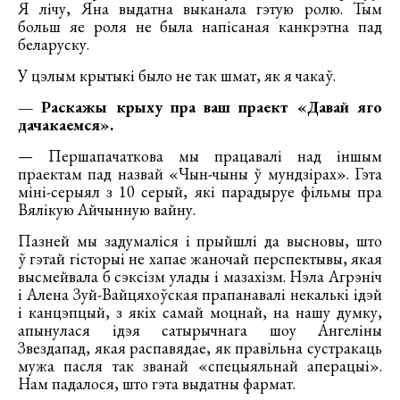
Я лічу, Яна выдатна выканала гэтую ролю. Тым
больш яе роля не была напісаная канкрэтна пад
беларуску.
У цэлым крытыкі было не так шмат, як я чакаў.
— Раскажы крыху пра ваш праект «Давай яго
дачакаемся».
— Першапачаткова мы працавалі над іншым
праектам пад назвай «Чын-чыны ў мундзірах». Гэта
міні-серыял з 10 серый, які парадыруе фільмы пра
Вялікую Айчынную вайну.
Пазней мы задумаліся і прыйшлі да высновы, што
ў гэтай гісторыі не хапае жаночай перспектывы, якая
высмейвала б сэксізм улады і мазахізм. Нэла Агрэніч
і Алена Зуй-Вайцяхоўская прапанавалі некалькі ідэй
і канцэпцый, з якіх самай моцнай, на нашу думку,
апынулася ідэя сатырычнага шоу Ангеліны
Звездапад, якая распавядае, як правільна сустракаць
мужа пасля так званай «спецыяльнай аперацыі».
Нам падалося, што гэта выдатны фармат.