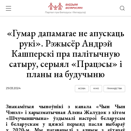
«Гумар дапамагае не апускаць
рукі». Рэжысёр Андрэй
Кашперскі пра палітычную
сатыру, серыял «Працэсы» і
планы на будучыню
29.03.2024
АСОБА
КІНО
ГРАМАДСТВА
Знакамітыя чыноўнікі з канала «Чын Чын
Чэнэл» і харызматычная Алена Жалудок з хітом
«Шчучыншчына» ўздымалі настроі беларусам
і беларускам у цяжкі перыяд пасля выбараў
у 2020-м. Мы пагаварылі з адным з аўтараў