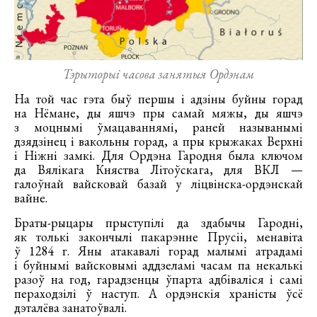
Тэрыторыі часова занятыя Ордэнам
На той час гэта быў першы і адзіны буйны горад
на Нёмане, ды яшчэ пры самай мяжы, ды яшчэ
з моцнымі ўмацаваннямі, раней называнымі
дзядзінец і вакольны горад, а пры крыжаках Верхні
і Ніжні замкі. Для Ордэна Гародня была ключом
да Вялікага Княства Літоўскага, для ВКЛ —
галоўнай вайсковай базай у ліцвінска-ордэнскай
вайне.
Браты-рыцары прыступілі да здабычы Гародні,
як толькі закончылі пакарэнне Прусіі, менавіта
ў 1284 г. Яны атакавалі горад малымі атрадамі
і буйнымі вайсковымі аддзеламі часам па некалькі
разоў на год, гарадзенцы ўпарта адбіваліся і самі
пераходзілі ў наступ. А ордэнскія храністы ўсё
дэталёва занатоўвалі.