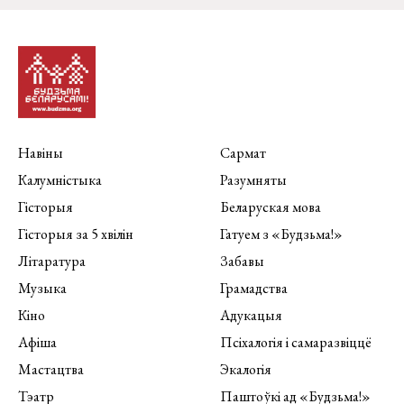
Навіны
Сармат
Калумністыка
Разумняты
Гісторыя
Беларуская мова
Гісторыя за 5 хвілін
Гатуем з «Будзьма!»
Літаратура
Забавы
Музыка
Грамадства
Кіно
Адукацыя
Афіша
Псіхалогія і самаразвіццё
Мастацтва
Экалогія
Тэатр
Паштоўкі ад «Будзьма!»