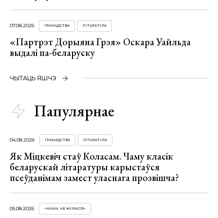
07.08.2026
ГРАМАДСТВА
ЛІТАРАТУРА
«Партрэт Дорыяна Грэя» Оскара Уайльда
выдалі па-беларуску
ЧЫТАЦЬ ЯШЧЭ
Папулярнае
04.08.2026
ГРАМАДСТВА
ЛІТАРАТУРА
Як Міцкевіч стаў Коласам. Чаму класік
беларускай літаратуры карыстаўся
псеўданімам замест уласнага прозвішча?
05.08.2026
«МАМА, НЕ ЖУРЫСЯ!»