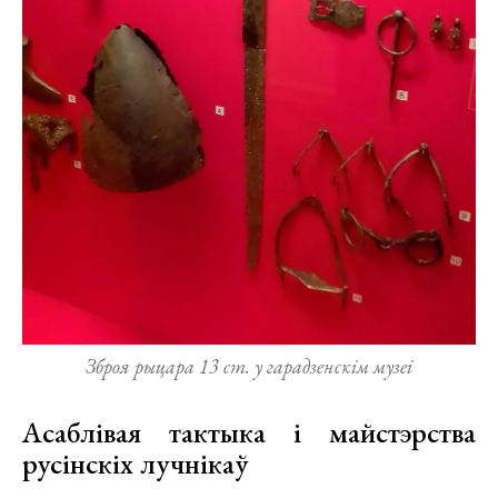
Зброя рыцара 13 ст. у гарадзенскім музеі
Асаблівая тактыка і майстэрства
русінскіх лучнікаў