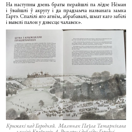
На наступны дзень браты перайшлі па лёдзе Нёман
і ўвайшлі ў акругу і да прадзамча названага замка
Гартэ. Спалілі яго агнём, абрабавалі, шмат каго забілі
і вывелі палон у дзвесце чалавек».
Крыжакі пад Гародняй.
Малюнак Паўла Татарнікава
з кнігі: Краўцэвіч А. Рыцары і дойліды Гародні.