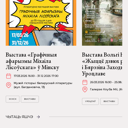
Выстава «Графічныя
Выстава Вольгі На
афарызмы Міхаіла
«Жыццё дзвюх рэк
Лісоўскага» ў Мінску
і Бярэзіна Заходня
Уроцлаве
17.03.2026 16:00 - 31.12.2026 17:00
26.03.2026 16:00 - 25.08.202
Музей гісторыі беларускай літаратуры
(вул. Багдановіча, 13)
Галерэя Клуба MiL (Kościu
МІНСК
ВЫСТАВЫ
УРОЦЛАЎ
ВЫСТАВЫ
ЧЫТАЦЬ ЯШЧЭ