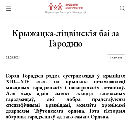
Крыжацка-ліцвінскія баі за
Гародню
25.09.2024
ГІСТОРЫЯ
Горад Горадзен рэдка сустракаецца ў крыніцах
ХІІІ—XIV стст. па прычыне незахаванасці
мясцовых гарадзенскіх і наваградскіх летапісаў.
Але ёсць адзін аспект жыцця тагачасных
гарадзенцаў, які добра прадстаўлены
спецыфічнымі крыніцамі, менавіта хронікамі
дзяржавы Тэўтонскага ордэна. Гэта гісторыя
абароны гарадзенцаў ад таго самага Ордэна.