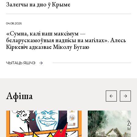
Залегчы на дно ў Крыме
04.08.2026
«Сумна, калі наш максімум —
беларускамоўныя надпісы на магілах». Алесь
Кіркевіч адказвае Міколу Бугаю
ЧЫТАЦЬ ЯШЧЭ
Афіша