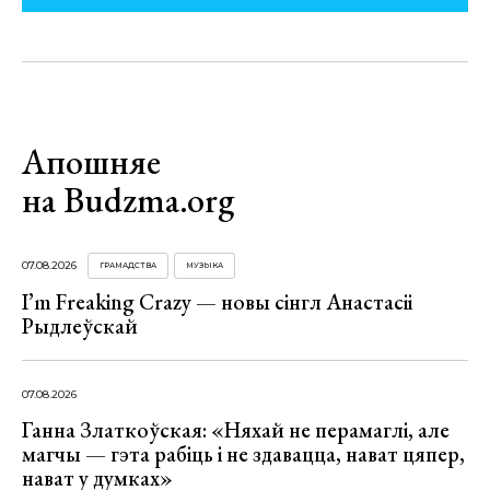
Апошняе
на Budzma.org
07.08.2026
ГРАМАДСТВА
МУЗЫКА
I’m Freaking Crazy — новы сінгл Анастасіі
Рыдлеўскай
07.08.2026
Ганна Златкоўская: «Няхай не перамаглі, але
магчы — гэта рабіць і не здавацца, нават цяпер,
нават у думках»