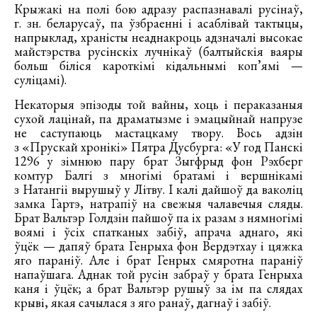
Крыжакі на полі бою адразу распазнавалі русінаў,
г. зн. беларусаў, па ўзбраенні і асаблівай тактыцы,
напрыклад, храністы неаднакроць адзначалі высокае
майстэрства русінскіх лучнікаў (балтыйскія ваяры
больш біліся кароткімі кідальнымі коп’ямі —
суліцамі).
Некаторыя эпізоды той вайны, хоць і пераказаныя
сухой лацінай, па драматызме і эмацыйнай напрузе
не саступаюць мастацкаму твору. Вось адзін
з «Прускай хронікі» Пятра Дусбурга: «У год Панскі
1296 у зімнюю пару брат Зыгфрыд фон Рэхберг
комтур Балгі з многімі братамі і вершнікамі
з Натангіі вырушыў у Літву. І калі дайшоў да ваколіц
замка Гартэ, натрапіў на свежыя чалавечыя сляды.
Брат Вальтэр Голдзін пайшоў па іх разам з нямногімі
воямі і ўсіх спатканых забіў, апрача аднаго, які
ўцёк — дапяў брата Генрыха фон Вердэтхау і цяжка
яго параніў. Але і брат Генрых смяротна параніў
напаўшага. Аднак той русін забраў у брата Генрыха
каня і ўцёк; а брат Вальтэр рушыў за ім па слядах
крыві, якая сачылася з яго ранаў, дагнаў і забіў.