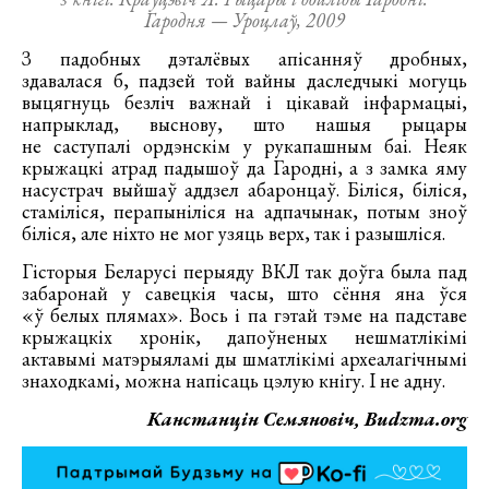
Гародня — Уроцлаў, 2009
З падобных дэталёвых апісанняў дробных,
здавалася б, падзей той вайны даследчыкі могуць
выцягнуць безліч важнай і цікавай інфармацыі,
напрыклад, выснову, што нашыя рыцары
не саступалі ордэнскім у рукапашным баі. Неяк
крыжацкі атрад падышоў да Гародні, а з замка яму
насустрач выйшаў аддзел абаронцаў. Біліся, біліся,
стаміліся, перапыніліся на адпачынак, потым зноў
біліся, але ніхто не мог узяць верх, так і разышліся.
Гісторыя Беларусі перыяду ВКЛ так доўга была пад
забаронай у савецкія часы, што сёння яна ўся
«ў белых плямах». Вось і па гэтай тэме на падставе
крыжацкіх хронік, дапоўненых нешматлікімі
актавымі матэрыяламі ды шматлікімі археалагічнымі
знаходкамі, можна напісаць цэлую кнігу. І не адну.
Канстанцін Семяновіч, Budzma.org