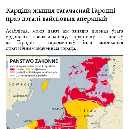
Карціна жыцця тагачаснай Гародні
праз дэталі вайсковых аперацый
Асаблівая, можа нават аж занадта пільная ўвага
ордэнскіх военачальнікаў, храністаў і шпегаў
да Гародні і гарадзенцаў была выкліканая
стратэгічным значэннем горада.