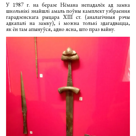
У 1987 г. на беразе Нёмана непадалёк ад замка
школьнікі знайшлі амаль поўны камплект узбраення
гарадзенскага рыцара ХІІІ ст. (аналагічныя рэчы
адкапалі на замку), і можна толькі здагадвацца,
як ён там апынуўся, адно ясна, што праз вайну.