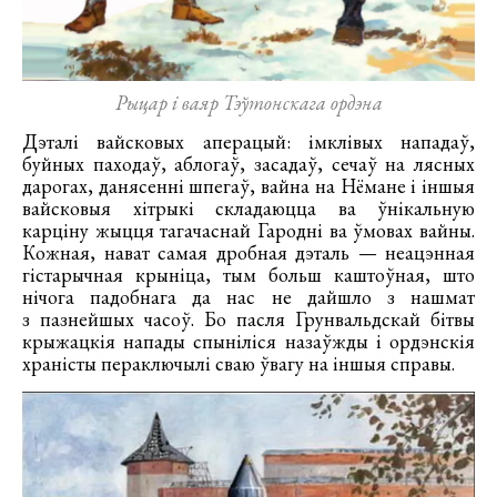
Рыцар і ваяр Тэўтонскага ордэна
Дэталі вайсковых аперацый: імклівых нападаў,
буйных паходаў, аблогаў, засадаў, сечаў на лясных
дарогах, данясенні шпегаў, вайна на Нёмане і іншыя
вайсковыя хітрыкі складаюцца ва ўнікальную
карціну жыцця тагачаснай Гародні ва ўмовах вайны.
Кожная, нават самая дробная дэталь — неацэнная
гістарычная крыніца, тым больш каштоўная, што
нічога падобнага да нас не дайшло з нашмат
з пазнейшых часоў. Бо пасля Грунвальдскай бітвы
крыжацкія напады спыніліся назаўжды і ордэнскія
храністы пераключылі сваю ўвагу на іншыя справы.