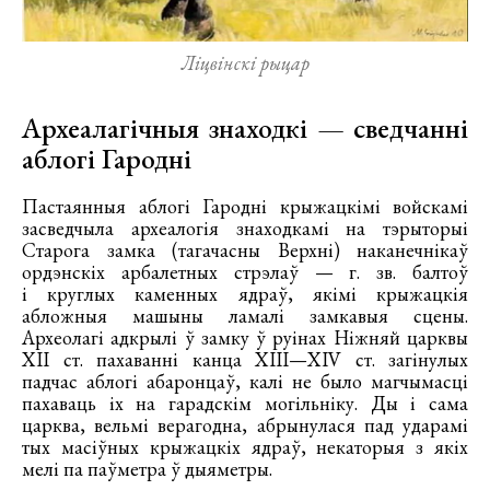
Ліцвінскі рыцар
Археалагічныя знаходкі — сведчанні
аблогі Гародні
Пастаянныя аблогі Гародні крыжацкімі войскамі
засведчыла археалогія знаходкамі на тэрыторыі
Старога замка (тагачасны Верхні) наканечнікаў
ордэнскіх арбалетных стрэлаў — г. зв. балтоў
і круглых каменных ядраў, якімі крыжацкія
абложныя машыны ламалі замкавыя сцены.
Археолагі адкрылі ў замку ў руінах Ніжняй царквы
ХІІ ст. пахаванні канца ХІІІ—XIV ст. загінулых
падчас аблогі абаронцаў, калі не было магчымасці
пахаваць іх на гарадскім могільніку. Ды і сама
царква, вельмі верагодна, абрынулася пад ударамі
тых масіўных крыжацкіх ядраў, некаторыя з якіх
мелі па паўметра ў дыяметры.