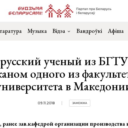
таратура
Музыка
Відэа
Вандроўкі
Афіша
русский ученый из БГТУ
каном одного из факульте
университета в Македони
09.11.2018
ЗАМЕЖЖА
 ранее зав.кафедрой организации производства