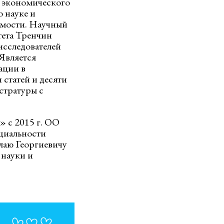
о экономического
 науке и
имости. Научный
тета Тренчин
исследователей
Является
ации в
 статей и десяти
стратуры с
 с 2015 г. ОО
ециальности
аю Георгиевичу
 науки и