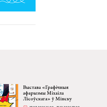
Выстава «Графічныя
афарызмы Міхаіла
Лісоўскага» ў Мінску