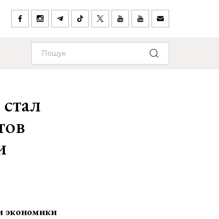
 стал
тов
и
 и экономики