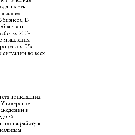
ода, шесть
т высшее
-бизнеса, Е-
области и
работке ИТ-
го мышления
роцессах. Их
 ситуаций во всех
тета прикладных
 Университета
Македонии в
федрой
нят на работу в
ециальным