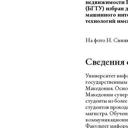
недвижимости Б
(БГТУ) избран 
машинного инте
технологий име
На фото Н. Синяк 
Сведения 
Университет инфо
государственным
Македония. Основа
Македонии суперк
студенты из более
студентов проход
магистра. Обучени
коммуникационных
Факультет информ