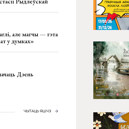
стасіі Рыдлеўскай
глі, але магчы — гэта
ват у думках»
значаць Дзень
ЧЫТАЦЬ ЯШЧЭ