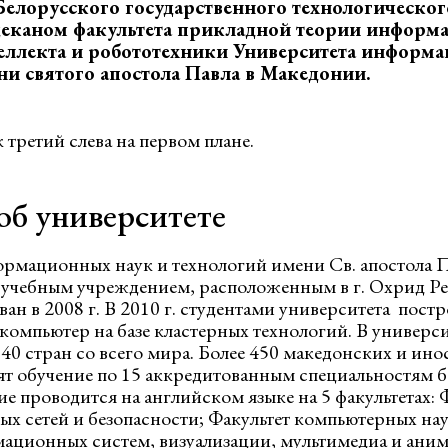
елорусского государственного технологическог
деканом факультета прикладной теории информа
ллекта и робототехники Университета информа
ни святого апостола Павла в Македонии.
третий слева на первом плане.
об университете
рмационных наук и технологий имени Св. апостола П
 учебным учреждением, расположенным в г. Охрид Р
н в 2008 г. В 2010 г. студентами университета постр
омпьютер на базе кластерных технологий. В универси
 40 стран со всего мира. Более 450 македонских и ин
ят обучение по 15 аккредитованным специальностям б
е проводится на английском языке на 5 факультетах: 
 сетей и безопасности; Факультет компьютерных на
ационных систем, визуализации, мультимедиа и аним