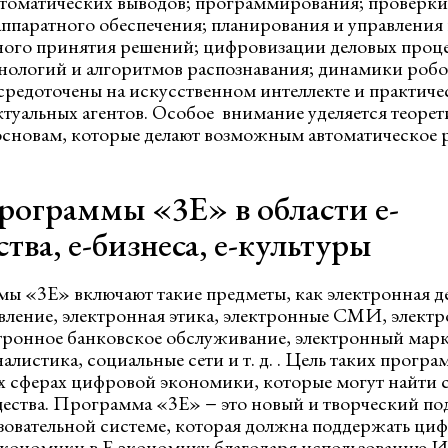
томатических выводов; программирования; проверки 
ппаратного обеспечения; планирования и управления
ого принятия решений; цифровизации деловых процес
нологий и алгоритмов распознавания; динамики робо
средоточены на искусственном интеллекте и практиче
ктуальных агентов. Особое внимание уделяется теоре
сновам, которые делают возможным автоматическое 
рограммы «3E» в области е-
тва, е-бизнеса, е-культуры
ы «3E» включают такие предметы, как электронная д
вление, электронная этика, электронные СМИ, элект
тронное банковское обслуживание, электронный марк
листика, социальные сети и т. д. . Цель таких прогр
ех сферах цифровой экономики, которые могут найти 
ества. Программа «3E» − это новый и творческий по
овательной системе, которая должна поддержать ци
кономики в Е-экономику благодаря использованию И