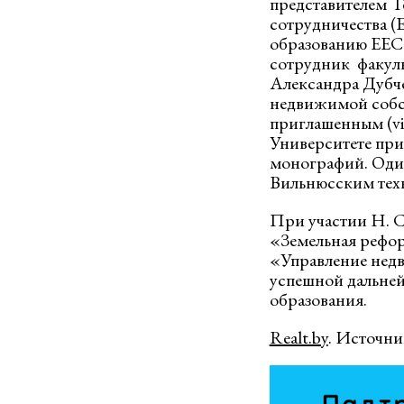
представителем Г
сотрудничества (
образованию EEC
сотрудник факул
Александра Дубче
недвижимой собс
приглашенным (vi
Университете при
монографий. Оди
Вильнюсским тех
При участии Н. С
«Земельная рефор
«Управление нед
успешной дальней
образования.
Realt.by
. Источни