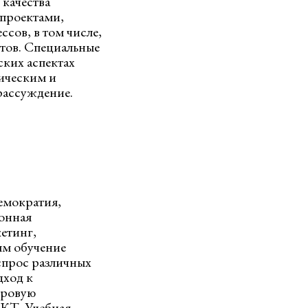
качества
 проектами,
сов, в том числе,
тов. Специальные
ских аспектах
тическим и
рассуждение.
емократия,
ронная
етинг,
амм обучение
спрос различных
дход к
фровую
КТ. Учебная