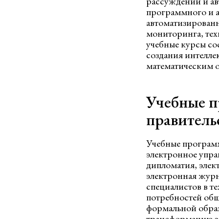
рассуждений и ав
программного и а
автоматизированн
мониторинга, тех
учебные курсы со
создания интелле
математическим о
Учебные п
правительс
Учебные программ
электронное упра
дипломатия, элек
электронная журна
специалистов в т
потребностей общ
формальной образ
трансформацию э