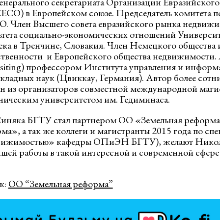
енерального секретариата Организации Евразийског
EECO) в Европейском союзе. Председатель комитета по
O. Член Высшего совета евразийского рынка недвиж
ьтета социально-экономических отношений Универси
ка в Тренчине, Словакия. Член Немецкого общества 
твенности и Европейского общества недвижимости. 
siting) профессором Института управления и информ
кладных наук (Цвиккау, Германия). Автор более сотни
н из организаторов совместной международной маги
ническим университетом им. Гедиминаса.
иняка БГТУ стал партнером ОО «Земельная реформа»
ма», а так же коллеги и магистранты 2015 года по сп
вижимостью» кафедры ОПиЭН БГТУ), желают Никол
шей работы в такой интересной и современной сфере
к:
ОО “Земельная реформа”