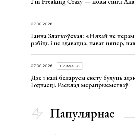
I’m Freaking Crazy — новы сінгл Ана
07.08.2026
Ганна Златкоўская: «Няхай не перама
рабіць і не здавацца, нават цяпер, на
07.08.2026
ГРАМАДСТВА
Дзе і калі беларусы свету будуць ад
Годнасці. Расклад мерапрыемстваў
Папулярнае