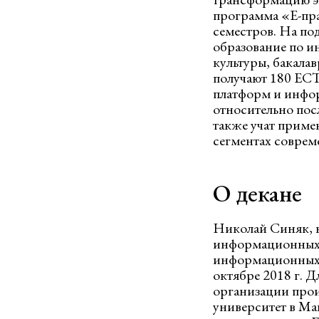
программа «Е-прав
семестров. На по
образование по ин
культуры, бакала
получают 180 ECT
платформ и инфо
относительно пос
также учат приме
сегментах соврем
О декане
Николай Синяк, к
информационных 
информационных н
октябре 2018 г. 
организации прои
университет в Ма