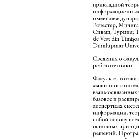
прикладной теори
информационных 
имеет международн
Рочестер, Мичиган
Сиваш, Турция; Te
de Vest din Timiş
Dumlupınar Univer
Сведения о факул
робототехники
Факультет готови
машинного интелл
взаимосвязанных 
базовое и расшир
экспертных систе
информации, теор
собой основу всех
основных принцип
решений. Програм