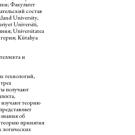
ки; Факультет
тельский состав
and University,
yet Universiti,
ния; Universitatea
игерия; Kütahya
еллекта и
х технологий,
 трех
ты получают
лекта,
 изучают теорию
представляет
 знания об
 теорию принятия
х логических