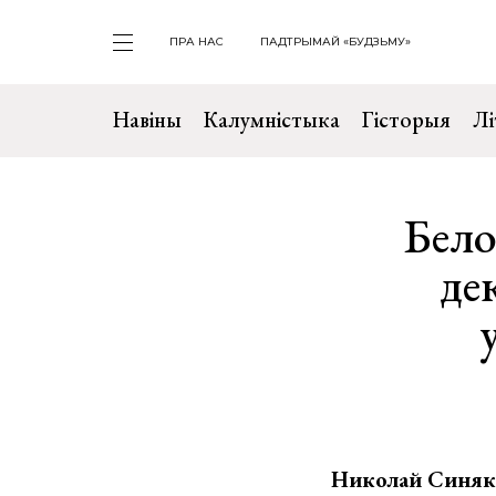
ПРА НАС
ПАДТРЫМАЙ «БУДЗЬМУ»
Навіны
Калумністыка
Гісторыя
Лі
Бело
де
Николай Синяк,