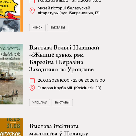
17.03.2026 16:00 - 31.12.2026 17:00
Музей гісторыі беларускай
літаратуры (вул. Багдановіча, 13)
МІНСК
ВЫСТАВЫ
Выстава Вольгі Навіцкай
«Жыццё дзвюх рэк.
Бярэзіна і Бярэзіна
Заходняя» ва Уроцлаве
26.03.2026 16:00 - 25.08.2026 19:00
Галерэя Клуба MiL (Kościuszki, 10)
УРОЦЛАЎ
ВЫСТАВЫ
Выстава інсітнага
мастацтва ў Полацку