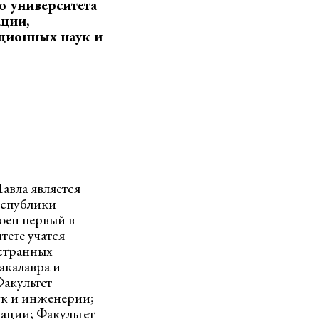
о университета
ции,
ционных наук и
авла является
еспублики
оен первый в
тете учатся
остранных
акалавра и
Факультет
ук и инженерии;
ации; Факультет