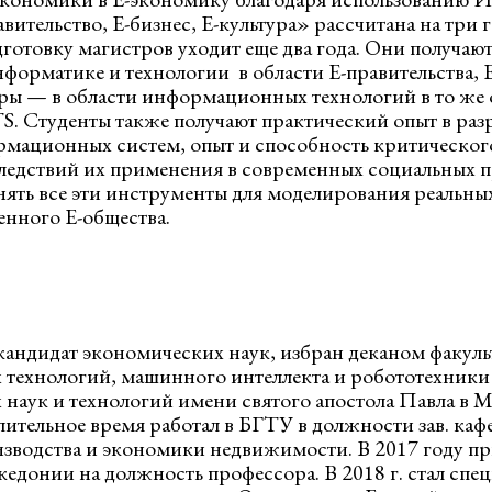
ительство, Е-бизнес, Е-культура» рассчитана на три г
дготовку магистров уходит еще два года. Они получаю
форматике и технологии в области Е-правительства, Е
вры — в области информационных технологий в то же 
S. Студенты также получают практический опыт в раз
рмационных систем, опыт и способность критическо
ледствий их применения в современных социальных п
нять все эти инструменты для моделирования реальных
енного Е-общества.
андидат экономических наук, избран деканом факуль
технологий, машинного интеллекта и робототехники
аук и технологий имени святого апостола Павла в 
Длительное время работал в БГТУ в должности зав. ка
зводства и экономики недвижимости. В 2017 году при
кедонии на должность профессора. В 2018 г. стал сп