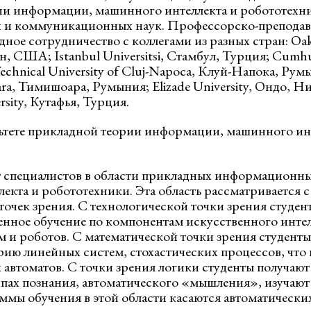
и информации, машинного интеллекта и робототехни
и коммуникационных наук. Профессорско-преподава
ое сотрудничество с коллегами из разных стран: Oakl
, США; Istanbul Universitsi, Стамбул, Турция; Cumhuri
chnical University of Cluj-Napoca, Клуй-Напока, Румы
oara, Тимишоара, Румыния; Elizade University, Ондо, Н
sity, Кутафья, Турция.
ьтете прикладной теории информации, машинного инт
т специалистов в области прикладных информационны
екта и робототехники. Эта область рассматривается с
точек зрения. С технологической точки зрения студен
енное обучение по компонентам искусственного интел
м и роботов. С математической точки зрения студенты
ию линейных систем, стохастических процессов, что 
 автоматов. С точки зрения логики студенты получают
ах познания, автоматического «мышления», изучают
мы обучения в этой области касаются автоматически