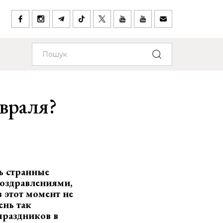
враля?
ь странные
 поздравлениями,
 этот момент не
ень так
праздников в