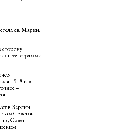
стела св. Марии.
в сторону
ерлин телеграммы
очее-
ля 1918 г. в
точнее –
сов.
ует в Берлин:
етом Советов
очи, Совет
анским