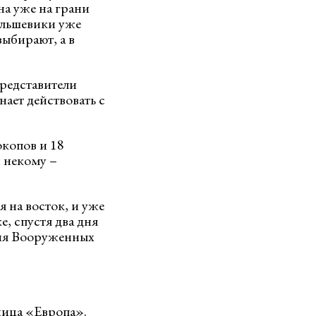
на уже на грани
большевики уже
ыбирают, а в
представители
ает действовать с
окопов и 18
и некому –
 на восток, и уже
, спустя два дня
ания Вооруженных
ница «Европа».