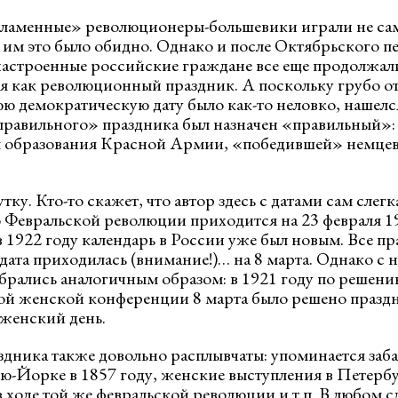
пламенные» революционеры-большевики играли не са
е, им это было обидно. Однако и после Октябрьского 
астроенные российские граждане все еще продолжали
я как революционный праздник. А поскольку грубо о
юю демократическую дату было как-то неловко, нашелс
еправильного» праздника был назначен «правильный»: 
ем образования Красной Армии, «победившей» немце
ку. Кто-то скажет, что автор здесь с датами сам слегка
о Февральской революции приходится на 23 февраля 19
в 1922 году календарь в России уже был новым. Все пр
дата приходилась (внимание!)… на 8 марта. Однако с н
брались аналогичным образом: в 1921 году по решени
й женской конференции 8 марта было решено праздн
енский день.
здника также довольно расплывчаты: упоминается заб
ю-Йорке в 1857 году, женские выступления в Петербу
 ходе той же февральской революции и т.п. В любом сл