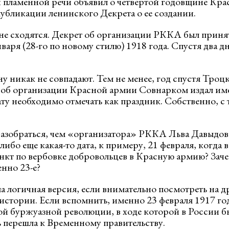
й пламенной речи объявил о четвертой годовщине Кр
убликации ленинского Декрета о ее создании.
 не сходятся. Декрет об организации РККА был принят
аря (28-го по новому стилю) 1918 года. Спустя два дн
ну никак не совпадают. Тем не менее, год спустя Тро
т об организации Красной армии Совнарком издал им
дату необходимо отмечать как праздник. Собственно, с т
разобраться, чем «организатора» РККА Льва Давыдов
 либо еще какая-то дата, к примеру, 21 февраля, когда
нкт по вербовке добровольцев в Красную армию? Зач
нно 23-е?
ма логичная версия, если внимательно посмотреть на д
истории. Если вспомнить, именно 23 февраля 1917 год
ой буржуазной революции, в ходе которой в России б
ь перешла к Временному правительству.