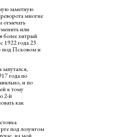
мую заметную
переворота многие
 отмечать
тменить или
я более хитрый
с 1922 года 23
в под Псковом и
 запутался,
17 года по
авильно, и по
ей к тому
ю 2-й
овать как
астовка
рге под лозунгом
учае, на мой