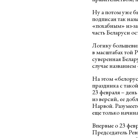
Ну а потом уже бы
подписан так наз
«похабным» из-за 
часть Беларуси ос
Логику большевик
в масштабах той 
суверенная Белар
случае названием
На этом «белорус
праздника с такой
23 февраля – ден
из версий, ее до
Нарвой. Разумеет
еще только начина
Впервые о 23 фев
Председатель Рев