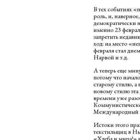
В тех событиях «
роль, и, наверно
демократически н
именно 23 феврал
запретить недавн
ход: на место «н
февраля стал дн
Нарвой и т.д.
А теперь еще минут
потому что начал
старому стилю, а 
новому стилю эта 
времени уже разо
Коммунистическо
Международный ж
Истоки этого пра
текстильщиц в Нь
«Хлеба и мира!» в