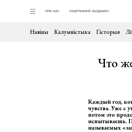
ПРА НАС
ПАДТРЫМАЙ «БУДЗЬМУ»
Навіны
Калумністыка
Гісторыя
Лі
Что ж
Каждый год, ког
чувства. Уже с 
потом это продо
испытываешь. По
называемых «за