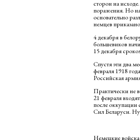
сторон на исходе.
поражения. Но на 
основательно раз
немцев приказано 
4 декабря в бело
большевиков начи
15 декабря сроком
Спустя эти два м
февраля 1918 год
Российская армия 
Практически не в
21 февраля входя
после оккупации 
Сил Беларуси. Ну
Немецкие войска 