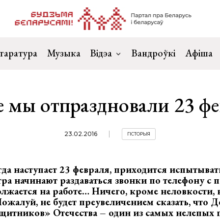
таратура
Музыка
Відэа
Вандроўкі
Афіша
е мы отпраздновали 23 фе
23.02.2016
ГІСТОРЫЯ
да наступает 23 февраля, приходится испытыват
утра начинают раздаваться звонки по телефону с
лжается на работе… Ничего, кроме неловкости, в
жалуй, не будет преувеличением сказать, что Д
щитников» Отечества – один из самых нелепых 