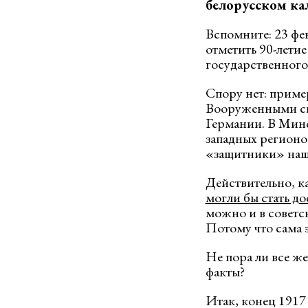
белорусском ка
Вспомните: 23 фе
отметить 90-лети
государственного 
Спору нет: пример
Вооруженными сил
Германии. В Минск
западных регионов
«защитники» наше
Действительно, к
могли бы стать д
можно и в советск
Потому что сама э
Не пора ли все ж
факты?
Итак, конец 1917