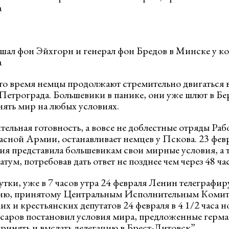
а
шал фон Эйхгорн и генерал фон Бредов в Минске у ко
а
это время немцы продолжают стремительно двигаться 
етрограда. Большевики в панике, они уже шлют в Б
нять мир на любых условиях.
ельная готовность, а вовсе не доблестные отряды Раб
сной Армии, останавливает немцев у Пскова. 23 февра
ния представила большевикам свои мирные условия, а 
тум, потребовав дать ответ не позднее чем через 48 ча
утки, уже в 7 часов утра 24 февраля Ленин телеграфир
ию, принятому Центральным Исполнительным Комит
их и крестьянских депутатов 24 февраля в 4 1/2 часа н
аров постановил условия мира, предложенные герм
ринять и выслать делегацию в Брест-Литовск”.