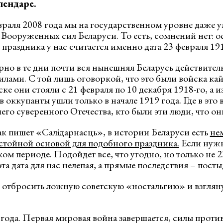
лендаре.
враля 2008 года мы на государственном уровне даже 
е Вооруженных сил Беларуси. То есть, сомнений нет: 
праздника у нас считается именно дата 23 февраля 191
но в те дни почти вся нынешняя Беларусь действитель
ами. С той лишь оговоркой, что это были войска ка
е они стояли с 21 февраля по 10 декабря 1918-го, а 
 оккупанты ушли только в начале 1919 года. Где в это
го суверенного Отечества, кто были эти люди, что о
ак пишет «Салідарнасць», в истории Беларуси есть
не
остойной основой для подобного праздника.
Если нужн
ом периоде. Подойдет все, что угодно, но только не 2
та дата для нас нелепая, а прямые последствия – посты
е отбросить ложную советскую «ностальгию» и взглян
 года. Первая мировая война завершается, силы прот