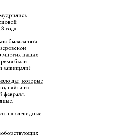
умудрились
основой
8 года.
но была занята
йзеровской
из многих наших
 время были
ни защищали?
мало дат, которые
о, найти их
3 февраля.
дные.
уть на очевидные
ивоборствующих