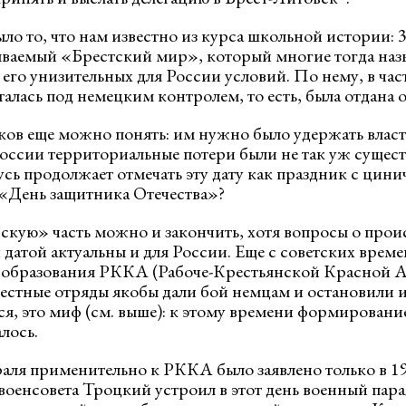
ло то, что нам известно из курса школьной истории: 
ываемый «Брестский мир», который многие тогда наз
его унизительных для России условий. По нему, в час
талась под немецким контролем, то есть, была отдана 
ов еще можно понять: им нужно было удержать власт
России территориальные потери были не так уж сущес
усь продолжает отмечать эту дату как праздник с цин
 «День защитника Отечества»?
скую» часть можно и закончить, хотя вопросы о про
 датой актуальны и для России. Еще с советских времен
ь образования РККА (Рабоче-Крестьянской Красной 
блестные отряды якобы дали бой немцам и остановили 
ся, это миф (см. выше): к этому времени формировани
лось.
раля применительно к РККА было заявлено только в 19
военсовета Троцкий устроил в этот день военный пар