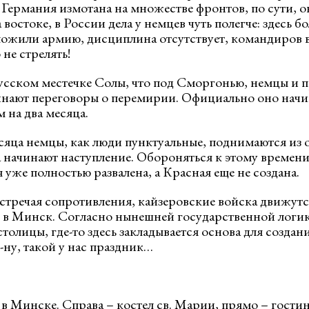
 Германия измотана на множестве фронтов, по сути, о
востоке, в России дела у немцев чуть полегче: здесь 
ложили армию, дисциплина отсутствует, командиров в
не стрелять!
русском местечке Солы, что под Сморгонью, немцы и 
нают переговоры о перемирии. Официально оно начин
 на два месяца.
есяца немцы, как люди пунктуальные, поднимаются из 
а начинают наступление. Обороняться к этому времен
уже полностью развалена, а Красная еще не создана.
стречая сопротивления, кайзеровские войска движутся
т в Минск. Согласно нынешней государственной логике
столицы, где-то здесь закладывается основа для созд
-ну, такой у нас праздник…
в Минске. Справа – костел св. Марии, прямо – гости