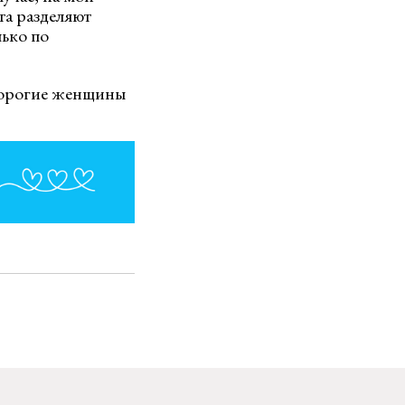
та разделяют
лько по
дорогие женщины