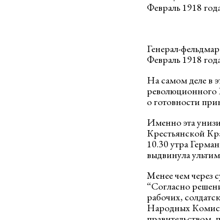
Февраль 1918 год
Генерал-фельдмар
Февраль 1918 год
На самом деле в 
революционного П
о готовности при
Именно эта унизит
Крестьянской Кра
10.30 утра Герма
выдвинула ультима
Менее чем через с
“Согласно решен
рабочих, солдатск
Народных Комисс
правительством, п