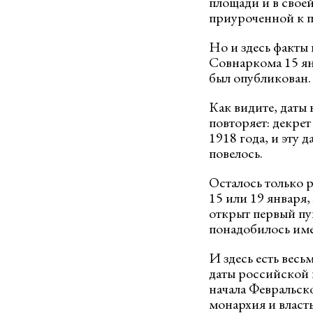
площади и в свое
приуроченной к п
Но и здесь факты
Совнаркома 15 янв
был опубликован.
Как видите, даты 
повторяет: декре
1918 года, и эту 
повелось.
Осталось только 
15 или 19 января,
открыт первый пу
понадобилось име
И здесь есть весь
даты российской 
начала Февральск
монархия и власт