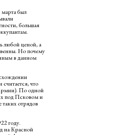
3 марта был
ывали
тности, большая
оккупантам.
ь любой ценой, а
твенны. Но почему
ичным в данном
исхождении
 считается, что
Армии). По одной
их под Псковом и
е таких отрядов
22 году.
ад на Красной