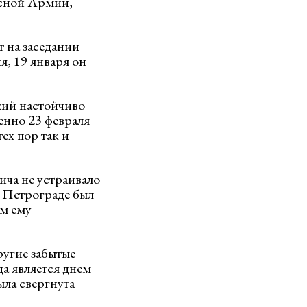
асной Армии,
 на заседании
я, 19 января он
цкий настойчиво
енно 23 февраля
ех пор так и
ича не устраивало
 в Петрограде был
ем ему
ругие забытые
а является днем
ыла свергнута