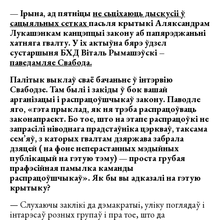
— Ірына, ад пятніцы
не сьціхаюць дыскусіі ў
сацыяльных сетках
пасьля крытыкі Аляксандрам
Лукашэнкам канцэпцыі закону аб папярэджаньні
хатняга гвалту. У іх актыўна бярэ ўдзел
сустаршыня БХД Віталь Рымашэўскі –
паведамляе Свабода.
Палітык выклаў сваё бачаньне ў інтэрвію
Свабодзе. Там былі і закіды ў бок вашай
арганізацыі і распрацоўшчыкаў закону. Паводле
яго, «гэта прыклад, як ня трэба распрацоўваць
законапраект. Бо тое, што на этапе распрацоўкі не
запрасілі ніводнага прадстаўніка цэркваў, таксама
сем’яў, з каторых гвалтам дзяржава забрала
дзяцей ( на фоне неперастанных мэдыйных
публікацый на гэтую тэму) — проста грубая
прафэсійная памылка каманды
распрацоўшчыкаў». Як бы вы адказалі на гэтую
крытыку?
— Слухаючы заклікі да дэмакратыі, уліку поглядаў і
інтарэсаў розных групаў і пра тое, што да