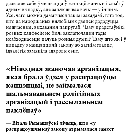
дазваляе сабе ўмешвацца ў жыцьцё жанчын і сямʼі ў
адным выпадку, але заплюшчвае вочы — у іншым.
Усе, чаго можна дамагчыся такімі захадамі, гэта тое,
што да народжаных нялюбімых дзяцей дададуцца
няшчасныя, выхаваныя папругай. Чаму прадстаўнікі
розных канфэсій не былi заклапочаныя тады
неабходнасьцю пачуць розныя думкі? Таму што як і ў
выпадку з канцэпцыяй закону аб хатнім гвалце,
ідэалёгія замяніла здаровы сэнс.
«Ніводная жаночая арганізацыя,
якая брала ўдзел у распрацоўцы
канцэпцыі, не займалася
шальмаваньнем рэлігійных
арганізацый і рассыланьнем
паклёпаў»
— Віталь Рымашэўскі лічыць, што «у
распрацоўшчыкаў закону атрымалася замест