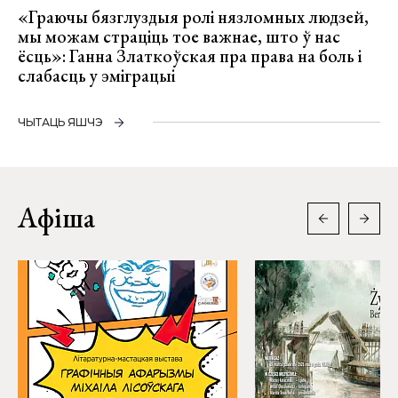
«Граючы бязглуздыя ролі нязломных людзей,
мы можам страціць тое важнае, што ў нас
ёсць»: Ганна Златкоўская пра права на боль і
слабасць у эміграцыі
ЧЫТАЦЬ ЯШЧЭ
Афіша