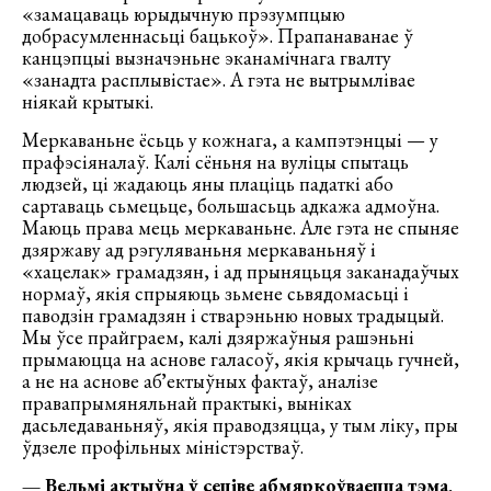
«замацаваць юрыдычную прэзумпцыю
добрасумленнасьці бацькоў». Прапанаванае ў
канцэпцыі вызначэньне эканамічнага гвалту
«занадта расплывістае». А гэта не вытрымлівае
ніякай крытыкі.
Меркаваньне ёсьць у кожнага, а кампэтэнцыі — у
прафэсіяналаў. Калі сёньня на вуліцы спытаць
людзей, ці жадаюць яны плаціць падаткі або
сартаваць сьмецьце, большасьць адкажа адмоўна.
Маюць права мець меркаваньне. Але гэта не спыняе
дзяржаву ад рэгуляваньня меркаваньняў і
«хацелак» грамадзян, і ад прыняцьця заканадаўчых
нормаў, якія спрыяюць зьмене сьвядомасьці і
паводзін грамадзян і стварэньню новых традыцый.
Мы ўсе прайграем, калі дзяржаўныя рашэньні
прымаюцца на аснове галасоў, якія крычаць гучней,
а не на аснове абʼектыўных фактаў, аналізе
правапрымяняльнай практыкі, выніках
дасьледаваньняў, якія праводзяцца, у тым ліку, пры
ўдзеле профільных міністэрстваў.
— Вельмі актыўна ў сеціве абмяркоўваецца тэма,