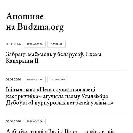
Апошняе
на Budzma.org
06.08.2026
ГРАМАДСТВА
ГІСТОРЫЯ
Забраць маёмасць у беларусаў. Схема
Кацярыны ІІ
06.08.2026
ГРАМАДСТВА
ЛІТАРАТУРА
Ініцыятыва «Непаслухмяныя дзеці
кастрычніка» агучыла паэму Уладзіміра
Дубоўкі «І пурпуровых ветразей узвівы...»
06.08.2026
ГРАМАДСТВА
Адбыўся трэці «Вялікі Воз» — злёт-летнік