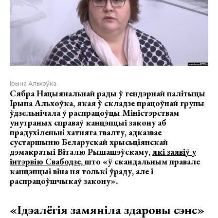
Ірына Альхоўка.
Сябра Нацыянальнай рады ў гендэрнай палітыцы
Ірына Альхоўка, якая ў складзе працоўнай групы
ўдзельнічала ў распрацоўцы Міністэрствам
унутраных справаў канцэпцыі закону аб
прадухіленьні хатняга гвалту, адказвае
сустаршыню Беларускай хрысьціянскай
дэмакратыі Віталю Рышашэўскаму,
які заявіў у
інтэрвію Свабодзе,
што «ў скандальным правале
канцэпцыі віна ня толькі ўраду, але і
распрацоўшчыкаў закону».
«Ідэалёгія замяніла здаровы сэнс»