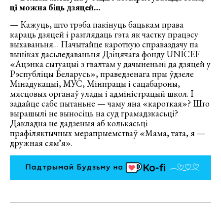
ці можна біць дзяцей…
— Кажуць, што трэба пакінуць бацькам права
караць дзяцей і разглядаць гэта як частку працэсу
выхаваньня… Пачытайце кароткую справаздачу па
выніках дасьледаваньня Дзіцячага фонду UNICEF
«Ацэнка сытуацыі з гвалтам у дачыненьні да дзяцей у
Рэспубліцы Беларусь», праведзенага пры ўдзеле
Мінадукацыі, МУС, Мінпрацы і сацабароны,
мясцовых органаў улады і адміністрацый школ. І
задайце сабе пытаньне — чаму яна «кароткая»? Што
вырашылі не выносіць на суд грамадзкасьці?
Дакладна не дадзеныя аб колькасьці
прафіляктычных мерапрыемстваў «Мама, тата, я —
дружная сямʼя».