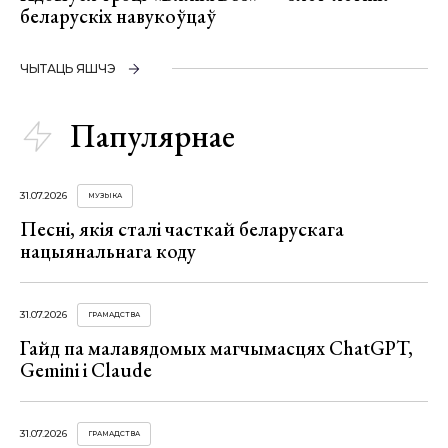
беларускіх навукоўцаў
ЧЫТАЦЬ ЯШЧЭ
Папулярнае
31.07.2026
МУЗЫКА
Песні, якія сталі часткай беларускага
нацыянальнага коду
31.07.2026
ГРАМАДСТВА
Гайд па малавядомых магчымасцях ChatGPT,
Gemini і Claude
31.07.2026
ГРАМАДСТВА