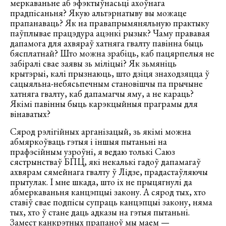
меркаваньне аб эфэктыўнасьці ахоўнага
прадпісаньня? Якую альтэрнатыву вы можаце
прапанаваць? Як на правапрымяняльную практыку
паўплывае працэдура ацэнкі рызык? Чаму прававая
дапамога для ахвяраў хатняга гвалту павінна быць
бясплатнай? Што можна зрабіць, каб пацярпелыя не
забіралі свае заявы зь міліцыі? Як зьмяніць
крытэрыі, калі прызнаюць, што дзіця знаходзяцца ў
сацыяльна-небясьпечным становішчы па прычыне
хатняга гвалту, каб дапамагчы яму, а не караць?
Якімі павінны быць карэкцыйныя праграмы для
вінаватых?
Сярод рэлігійных арганізацый, зь якімі можна
абмяркоўваць гэтыя і іншыя пытаньні на
прафэсійным узроўні, я ведаю толькі Саюз
сястрынстваў БПЦ, які некалькі гадоў дапамагаў
ахвярам сямейнага гвалту ў Лідзе, прадастаўляючы
прытулак. І мне шкада, што іх не прыцягнулі да
абмеркаваньня канцэпцыі закону. А сярод тых, хто
ставіў свае подпісы супраць канцэпцыі закону, няма
тых, хто ў стане даць адказы на гэтыя пытаньні.
Замест канкрэтных прапаноў мы маем —