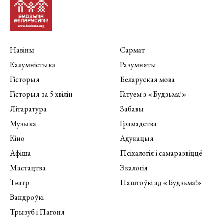
Навіны
Сармат
Калумністыка
Разумняты
Гісторыя
Беларуская мова
Гісторыя за 5 хвілін
Гатуем з «Будзьма!»
Літаратура
Забавы
Музыка
Грамадства
Кіно
Адукацыя
Афіша
Псіхалогія і самаразвіццё
Мастацтва
Экалогія
Тэатр
Паштоўкі ад «Будзьма!»
Вандроўкі
Трызуб і Пагоня