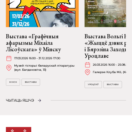
Выстава «Графічныя
Выстава Вольгі На
афарызмы Міхаіла
«Жыццё дзвюх рэк
Лісоўскага» ў Мінску
і Бярэзіна Заходня
Уроцлаве
17.03.2026 16:00 - 31.12.2026 17:00
26.03.2026 16:00 - 25.08.202
Музей гісторыі беларускай літаратуры
(вул. Багдановіча, 13)
Галерэя Клуба MiL (Kościu
МІНСК
ВЫСТАВЫ
УРОЦЛАЎ
ВЫСТАВЫ
ЧЫТАЦЬ ЯШЧЭ