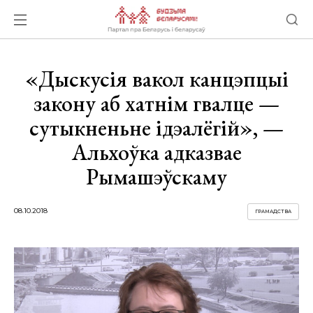
«Дыскусія вакол канцэпцыі
закону аб хатнім гвалце —
сутыкненьне ідэалёгій», —
Альхоўка адказвае
Рымашэўскаму
08.10.2018
ГРАМАДСТВА