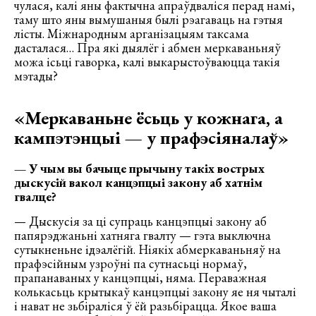
чулася, калі яны фактычна апраўдваліся перад намі,
таму што яны вымушаныя былі рэагаваць на гэтыя
лісты. Міжнародным арганізацыям таксама
дасталася… Пра які дыялёг і абмен меркаваньняў
можа ісьці гаворка, калі выкарыстоўваюцца такія
мэтады?
«Меркаваньне ёсьць у кожнага, а
кампэтэнцыі — у прафэсіяналаў»
— У чым вы бачыце прычыну такіх вострых
дыскусій вакол канцэпцыі закону аб хатнім
гвалце?
— Дыскусія за ці супраць канцэпцыі закону аб
папярэджаньні хатняга гвалту — гэта выключна
сутыкненьне ідэалёгій. Ніякіх абмеркаваньняў на
прафэсійным узроўні па сутнасьці нормаў,
прапанаваных у канцэпцыі, няма. Пераважная
колькасьць крытыкаў канцэпцыі закону яе ня чыталі
і нават не зьбіраліся ў ёй разьбірацца. Якое ваша