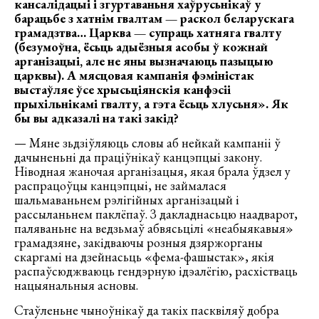
кансалідацыі і згуртаваньня хаўрусьнікаў у
барацьбе з хатнім гвалтам — раскол беларускага
грамадзтва… Царква — супраць хатняга гвалту
(безумоўна, ёсьць адыёзныя асобы ў кожнай
арганізацыі, але не яны вызначаюць пазыцыю
царквы). А мясцовая кампанія фэміністак
выстаўляе ўсе хрысьціянскія канфэсіі
прыхільнікамі гвалту, а гэта ёсьць хлусьня». Як
бы вы адказалі на такі закід?
— Мяне зьдзіўляюць словы аб нейкай кампаніі ў
дачыненьні да праціўнікаў канцэпцыі закону.
Ніводная жаночая арганізацыя, якая брала ўдзел у
распрацоўцы канцэпцыі, не займалася
шальмаваньнем рэлігійных арганізацый і
рассыланьнем паклёпаў. З дакладнасьцю наадварот,
паляваньне на ведзьмаў абвясьцілі «неабыякавыя»
грамадзяне, закідваючы розныя дзяржорганы
скаргамі на дзейнасьць «фема-фашыстак», якія
распаўсюджваюць гендэрную ідэалёгію, расхістваць
нацыянальныя асновы.
Стаўленьне чыноўнікаў да такіх пасквіляў добра