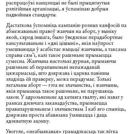
распрацоўкі канцэпцыі не былі прыцягнутыя
рэлігійныя арганізацыі, я ўспамінаю добрыя
падвойныя стандарты.
Дастаткова ўспомніць кампанію розных канфэсій па
абмежаваньні правоў жанчын на аборт, у выніку
якой, сярод іншага, было ўведзенае перадабортнае
кансультаваньне і «дні цішыні», якія наўпрост
умешваюцца ў асабістае жыцьцё жанчыны, а таксама
справы сям’і, калі такое рашэньне прымаецца
сумесна. Жанчына настолькі дурная, прымаючы
рашэньне аб перапыненьні непажаданай
цяжарнасьці, што дзяржава і царква павінны
зладзіць ёй праверку, можа перадумае. Толькі
легальны аборт — гэта не злачынства, і жанчыны,
якія прымаюць такое рашэньне, не парушаюць
закон. У адрозьненьне ад хатняга гвалту, які нават у
рамках дзеючага заканадаўства, прызнаецца
правапарушэньнем і злачынствам. І каб яго спыніць,
дзяржава проста абавязана ўмяшацца і даць
адэкватную ацэнку.
Увогуле, «неабыякавая» грамадзкасьць так лёгка