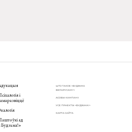
Адукацыя
ШТО ТАКОЕ «БУДЗЬМА
БЕЛАРУСАМІ!»
сіхалогія і
АСОБЫ КАМПАНІІ
самаразвіццё
УСЕ ПРАЕКТЫ «БУДЗЬМА!»
калогія
КАРТА САЙТА
Паштоўкі ад
«Будзьма!»