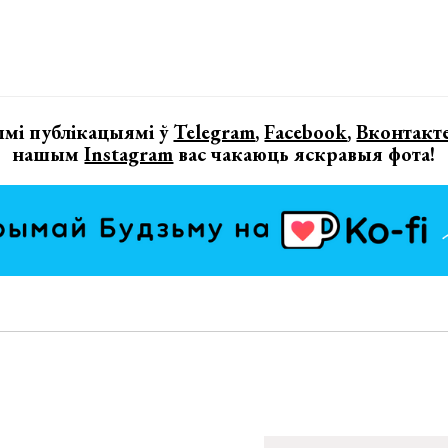
мі публікацыямі ў
Telegram
,
Facebook
,
Вконтакт
нашым
Instagram
вас чакаюць яскравыя фота!