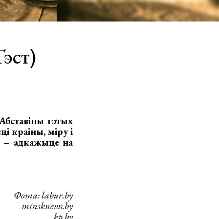
Тэст)
 Абставіны гэтых
і краіны, міру і
, – адкажыце на
Фота: labur.by
minsknews.by
kp.by