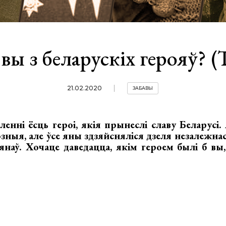
вы з беларускіх герояў? (
21.02.2020
ЗАБАВЫ
нні ёсць героі, якія прынеслі славу Беларусі.
зныя, але ўсе яны здзяйсняліся дзеля незалежнасц
янаў. Хочаце даведацца, якім героем былі б вы