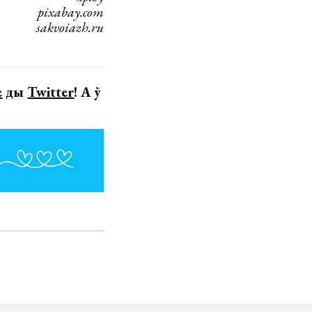
pixabay.com
sakvoiazh.ru
е
ды
Twitter
! А ў