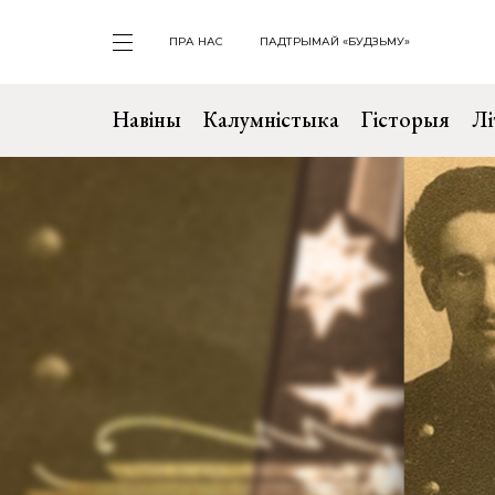
ПРА НАС
ПАДТРЫМАЙ «БУДЗЬМУ»
Навіны
Калумністыка
Гісторыя
Лі