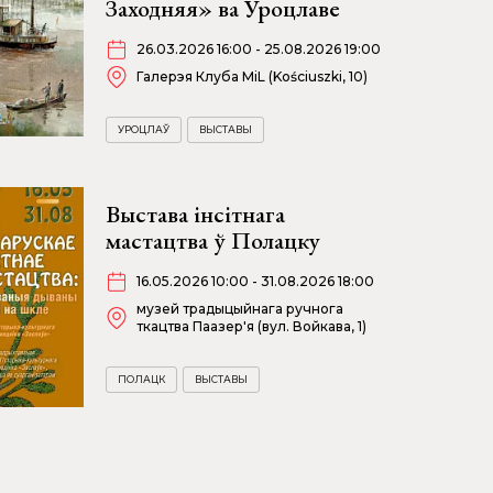
Заходняя» ва Уроцлаве
26.03.2026 16:00 - 25.08.2026 19:00
Галерэя Клуба MiL (Kościuszki, 10)
УРОЦЛАЎ
ВЫСТАВЫ
Выстава інсітнага
мастацтва ў Полацку
16.05.2026 10:00 - 31.08.2026 18:00
музей традыцыйнага ручнога
ткацтва Паазер'я (вул. Войкава, 1)
ПОЛАЦК
ВЫСТАВЫ