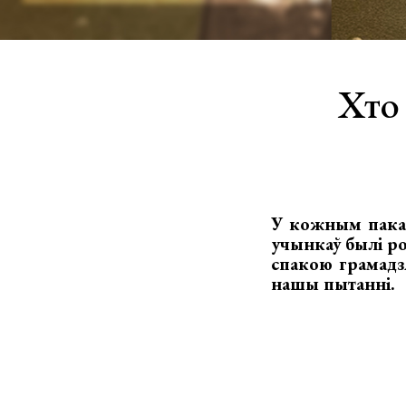
Хто 
У кожным пакале
учынкаў былі ро
спакою грамадз
нашы пытанні.