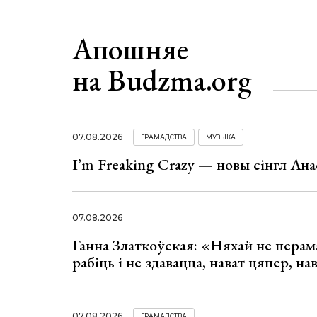
Апошняе
на Budzma.org
07.08.2026
ГРАМАДСТВА
МУЗЫКА
I’m Freaking Crazy — новы сінгл Ана
07.08.2026
Ганна Златкоўская: «Няхай не перама
рабіць і не здавацца, нават цяпер, на
07.08.2026
ГРАМАДСТВА