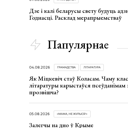
Дзе і калі беларусы свету будуць ад
Годнасці. Расклад мерапрыемстваў
Папулярнае
04.08.2026
ГРАМАДСТВА
ЛІТАРАТУРА
Як Міцкевіч стаў Коласам. Чаму клас
літаратуры карыстаўся псеўданімам 
прозвішча?
05.08.2026
«МАМА, НЕ ЖУРЫСЯ!»
Залегчы на дно ў Крыме