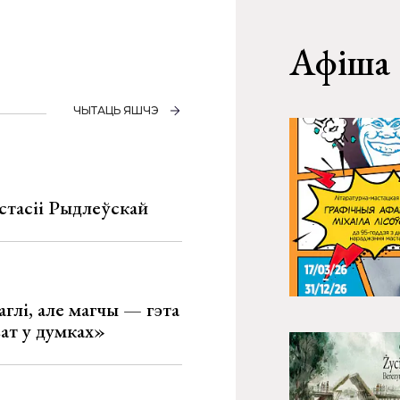
Афіша
ЧЫТАЦЬ ЯШЧЭ
стасіі Рыдлеўскай
глі, але магчы — гэта
ват у думках»