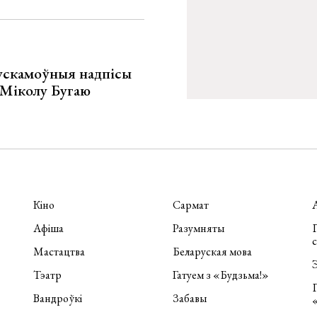
ускамоўныя надпісы
е Міколу Бугаю
Кіно
Сармат
Афіша
Разумняты
П
Мастацтва
Беларуская мова
Э
Тэатр
Гатуем з «Будзьма!»
Вандроўкі
Забавы