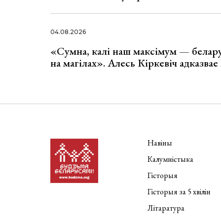
04.08.2026
«Сумна, калі наш максімум — белар
на магілах». Алесь Кіркевіч адказва
Навіны
Калумністыка
Гісторыя
Гісторыя за 5 хвілін
Літаратура