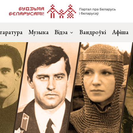
таратура
Музыка
Відэа
Вандроўкі
Афіша