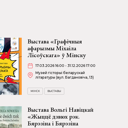
Выстава «Графічныя
афарызмы Міхаіла
Лісоўскага» ў Мінску
17.03.2026 16:00 - 31.12.2026 17:00
Музей гісторыі беларускай
літаратуры (вул. Багдановіча, 13)
МІНСК
ВЫСТАВЫ
Выстава Вольгі Навіцкай
«Жыццё дзвюх рэк.
Бярэзіна і Бярэзіна