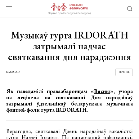
Музыкаў гурта IRDORATH
затрымалі падчас
святкавання дня нараджэння
03.08.2021
МУЗЫКА
Як паведамілі праваабаронцам «
Вясны
», учора
на лецішчы на святкаванні Дня народзінаў
затрымалі ўдзельнікаў беларускага музычнага
фэнтэзі-фолк гурта IRDORATH.
Верагодна, святкавалі Дзень народзінаў вакалісткі
гурта Надзеі Ірдарат. Па папярэдняй інфармацыі,