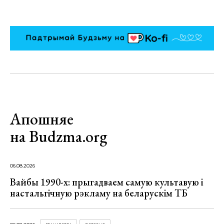
Апошняе
на Budzma.org
06.08.2026
Вайбы 1990-х: прыгадваем самую культавую і
настальгічную рэкламу на беларускім ТБ