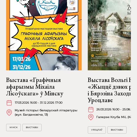
Выстава «Графічныя
Выстава Вольгі На
афарызмы Міхаіла
«Жыццё дзвюх рэк
Лісоўскага» ў Мінску
і Бярэзіна Заходня
Уроцлаве
17.03.2026 16:00 - 31.12.2026 17:00
26.03.2026 16:00 - 25.08.202
Музей гісторыі беларускай літаратуры
(вул. Багдановіча, 13)
Галерэя Клуба MiL (Kościu
МІНСК
ВЫСТАВЫ
УРОЦЛАЎ
ВЫСТАВЫ