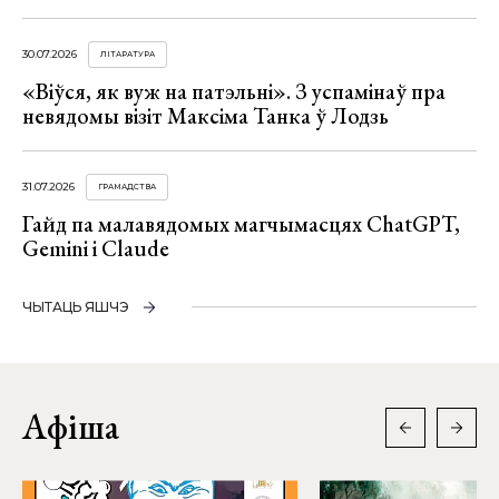
30.07.2026
ЛІТАРАТУРА
«Віўся, як вуж на патэльні». З успамінаў пра
невядомы візіт Максіма Танка ў Лодзь
31.07.2026
ГРАМАДСТВА
Гайд па малавядомых магчымасцях ChatGPT,
Gemini і Claude
ЧЫТАЦЬ ЯШЧЭ
Афіша