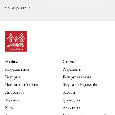
ЧЫТАЦЬ ЯШЧЭ
Навіны
Сармат
Калумністыка
Разумняты
Гісторыя
Беларуская мова
Гісторыя за 5 хвілін
Гатуем з «Будзьма!»
Літаратура
Забавы
Музыка
Грамадства
Кіно
Адукацыя