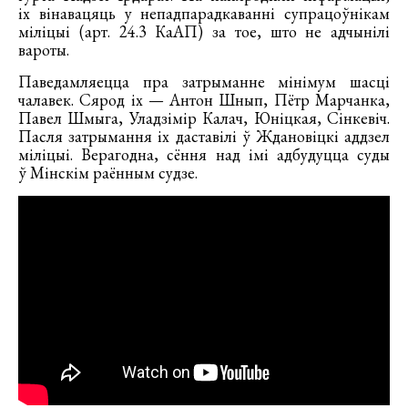
іх вінавацяць у непадпарадкаванні супрацоўнікам
міліцыі (арт. 24.3 КаАП) за тое, што не адчынілі
вароты.
Паведамляецца пра затрыманне мінімум шасці
чалавек. Сярод іх — Антон Шнып, Пётр Марчанка,
Павел Шмыга, Уладзімір Калач, Юніцкая, Сінкевіч.
Пасля затрымання іх даставілі ў Ждановіцкі аддзел
міліцыі. Верагодна, сёння над імі адбудуцца суды
ў Мінскім раённым судзе.