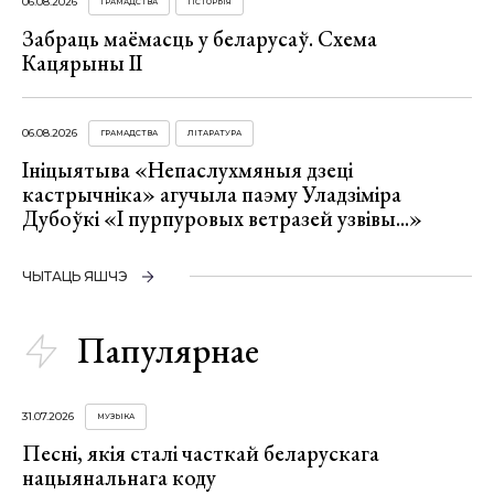
06.08.2026
ГРАМАДСТВА
ГІСТОРЫЯ
Забраць маёмасць у беларусаў. Схема
Кацярыны ІІ
06.08.2026
ГРАМАДСТВА
ЛІТАРАТУРА
Ініцыятыва «Непаслухмяныя дзеці
кастрычніка» агучыла паэму Уладзіміра
Дубоўкі «І пурпуровых ветразей узвівы...»
ЧЫТАЦЬ ЯШЧЭ
Папулярнае
31.07.2026
МУЗЫКА
Песні, якія сталі часткай беларускага
нацыянальнага коду