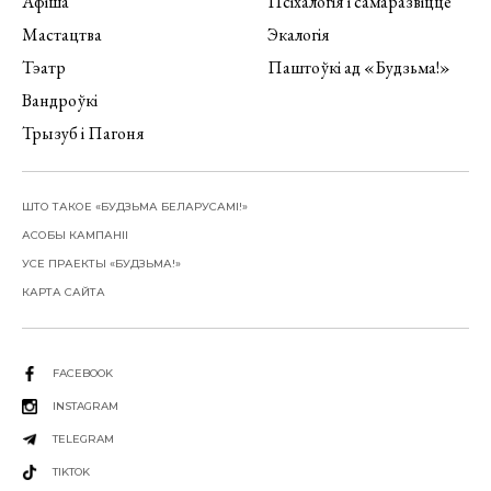
Афіша
Псіхалогія і самаразвіццё
Мастацтва
Экалогія
Тэатр
Паштоўкі ад «Будзьма!»
Вандроўкі
Трызуб і Пагоня
ШТО ТАКОЕ «БУДЗЬМА БЕЛАРУСАМІ!»
АСОБЫ КАМПАНІІ
УСЕ ПРАЕКТЫ «БУДЗЬМА!»
КАРТА САЙТА
FACEBOOK
INSTAGRAM
TELEGRAM
TIKTOK