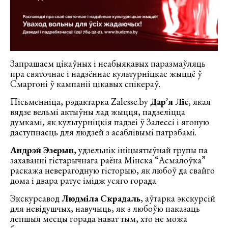
Запрашаем цікаўных і неабыякавых паразмаўляць
пра святочнае і надзённае культурніцкае жыццё ў
Смаргоні ў кампаніі цікавых спікераў.
Пісьменніца, рэдактарка Zalesse.by
Дар’я Ліс
, якая
вядзе вельмі актыўны лад жыцця, падзеліцца
думкамі, як культурніцкія падзеі ў Залессі і ягоную
даступнасць для людзей з асаблівымі патрэбамі.
Андрэй Эзерын
, удзельнік ініцыятыўнай групы па
захаванні гістарычнага раёна Мінска “Асмалоўка”
раскажа неверагодную гісторыю, як любоў да свайго
дома і двара ратуе імідж усяго горада.
Экскурсавод
Людміла Скрадаль
, аўтарка экскурсій
для невідушчых, навучыць, як з любоўю паказаць
лепшыя месцы горада нават тым, хто не можа