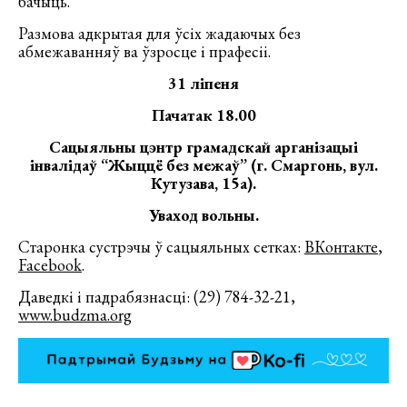
бачыць.
Размова адкрытая для ўсіх жадаючых без
абмежаванняў ва ўзросце і прафесіі.
31 ліпеня
Пачатак 18.00
Сацыяльны цэнтр грамадскай арганізацыі
інвалідаў “Жыццё без межаў” (г. Смаргонь, вул.
Кутузава, 15а).
Уваход вольны.
Старонка сустрэчы ў сацыяльных сетках:
ВКонтакте
,
Facebook
.
Даведкі і падрабязнасці: (29) 784-32-21,
www.budzma.org