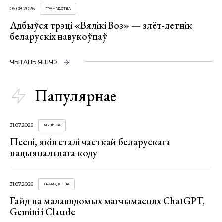
06.08.2026
ГРАМАДСТВА
Адбыўся трэці «Вялікі Воз» — злёт-летнік
беларускіх навукоўцаў
ЧЫТАЦЬ ЯШЧЭ
Папулярнае
31.07.2026
МУЗЫКА
Песні, якія сталі часткай беларускага
нацыянальнага коду
31.07.2026
ГРАМАДСТВА
Гайд па малавядомых магчымасцях ChatGPT,
Gemini і Claude