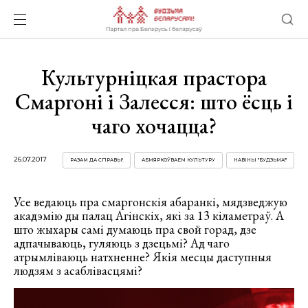
Культурніцкая прастора
Смаргоні і Залесся: што ёсць і
чаго хочацца?
26.07.2017
РАЗАМ ДА СПРАВЫ!
АБМЯРКОЎВАЕМ КУЛЬТУРУ
НАВІНЫ "БУДЗЬМА!"
Усе ведаюць пра смаргонскія абаранкі, мядзведжую
акадэмію ды палац Агінскіх, які за 13 кіламетраў. А
што жыхары самі думаюць пра свой горад, дзе
адпачываюць, гуляюць з дзецьмі? Ад чаго
атрымліваюць натхненне? Якія месцы даступныя
людзям з асаблівасцямі?