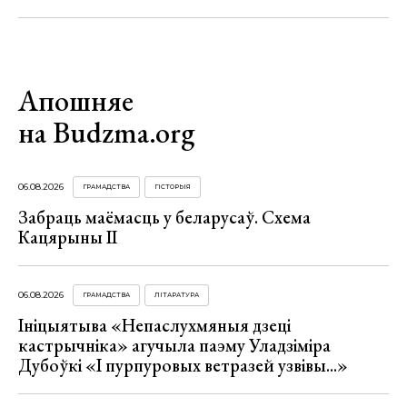
Апошняе
на Budzma.org
06.08.2026
ГРАМАДСТВА
ГІСТОРЫЯ
Забраць маёмасць у беларусаў. Схема
Кацярыны ІІ
06.08.2026
ГРАМАДСТВА
ЛІТАРАТУРА
Ініцыятыва «Непаслухмяныя дзеці
кастрычніка» агучыла паэму Уладзіміра
Дубоўкі «І пурпуровых ветразей узвівы...»