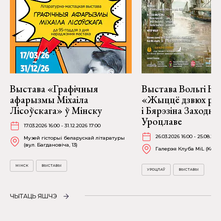
Выстава «Графічныя
Выстава Вольгі На
афарызмы Міхаіла
«Жыццё дзвюх рэк
Лісоўскага» ў Мінску
і Бярэзіна Заходня
Уроцлаве
17.03.2026 16:00 - 31.12.2026 17:00
26.03.2026 16:00 - 25.08.202
Музей гісторыі беларускай літаратуры
(вул. Багдановіча, 13)
Галерэя Клуба MiL (Kościu
МІНСК
ВЫСТАВЫ
УРОЦЛАЎ
ВЫСТАВЫ
ЧЫТАЦЬ ЯШЧЭ