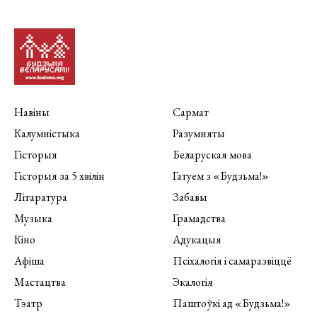
Навіны
Сармат
Калумністыка
Разумняты
Гісторыя
Беларуская мова
Гісторыя за 5 хвілін
Гатуем з «Будзьма!»
Літаратура
Забавы
Музыка
Грамадства
Кіно
Адукацыя
Афіша
Псіхалогія і самаразвіццё
Мастацтва
Экалогія
Тэатр
Паштоўкі ад «Будзьма!»