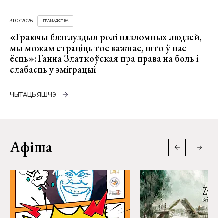
31.07.2026
ГРАМАДСТВА
«Граючы бязглуздыя ролі нязломных людзей,
мы можам страціць тое важнае, што ў нас
ёсць»: Ганна Златкоўская пра права на боль і
слабасць у эміграцыі
ЧЫТАЦЬ ЯШЧЭ
Афіша