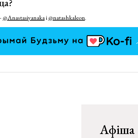
ца?
—
@Anastasiyanaka
і
@natashkaleon
.
Афіша