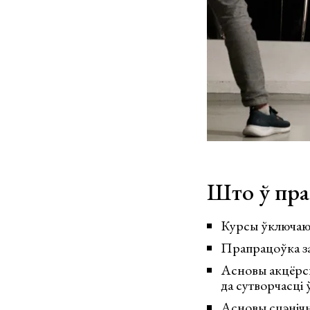
Што ў пра
Курсы ўключаюц
Прапрацоўка зац
Асновы акцёрска
да сутворчасці 
Асновы сцэнічн