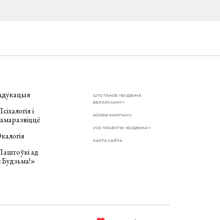
Адукацыя
ШТО ТАКОЕ «БУДЗЬМА
БЕЛАРУСАМІ!»
сіхалогія і
АСОБЫ КАМПАНІІ
самаразвіццё
УСЕ ПРАЕКТЫ «БУДЗЬМА!»
калогія
КАРТА САЙТА
Паштоўкі ад
«Будзьма!»