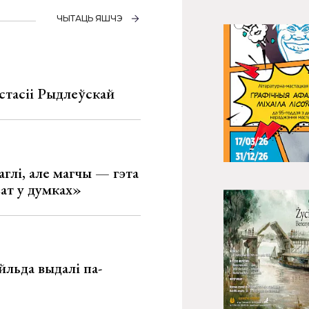
ЧЫТАЦЬ ЯШЧЭ
стасіі Рыдлеўскай
глі, але магчы — гэта
ват у думках»
льда выдалі па-