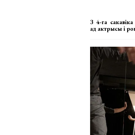
З 4-га сакавік
ад актрысы і ро