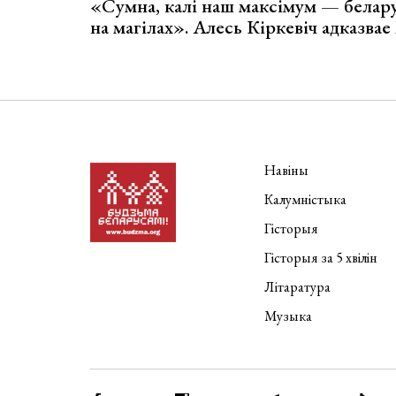
«Сумна, калі наш максімум — белар
на магілах». Алесь Кіркевіч адказва
Навіны
Калумністыка
Гісторыя
Гісторыя за 5 хвілін
Літаратура
Музыка