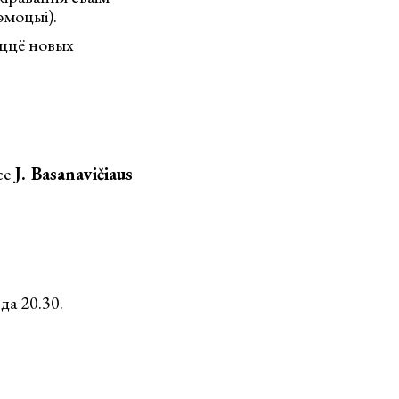
эмоцыі).
ыццё новых
се
J. Basanavičiaus
да 20.30.