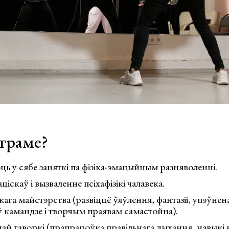
граме?
ь у сябе заняткі па фізіка-эмацыйным разняволенні.
іскаў і вызваленне псіхафізікі чалавека.
га майстэрства (развіццё ўяўлення, фантазіі, упэўнена
ў камандзе і творчым праявам самастойна).
ай гаворкі (прапрацоўка правільнага дыхання, навыкі 