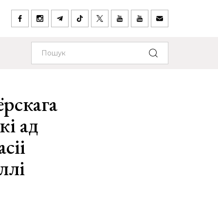
ёрскага
кі ад
сіі
ллі