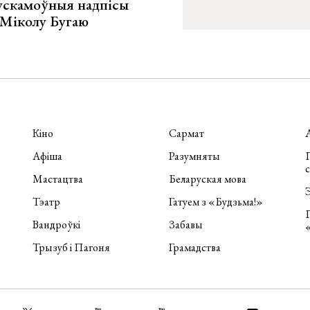
ускамоўныя надпісы
е Міколу Бугаю
Кіно
Сармат
Афіша
Разумняты
П
Мастацтва
Беларуская мова
Э
Тэатр
Гатуем з «Будзьма!»
Вандроўкі
Забавы
Трызуб і Пагоня
Грамадства