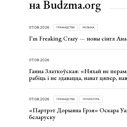
на Budzma.org
07.08.2026
ГРАМАДСТВА
МУЗЫКА
I’m Freaking Crazy — новы сінгл Ана
07.08.2026
Ганна Златкоўская: «Няхай не перама
рабіць і не здавацца, нават цяпер, на
07.08.2026
ГРАМАДСТВА
ЛІТАРАТУРА
«Партрэт Дорыяна Грэя» Оскара Уай
беларуску