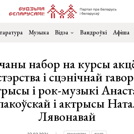
таратура
Музыка
Відэа
Вандроўкі
Афіша
аны набор на курсы акц
тэрства і сцэнічнай гавор
трысы і рок-музыкі Анаста
акоўскай і актрысы Ната
Лявонавай