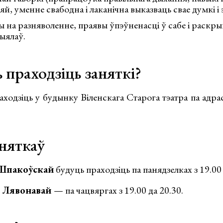
й, уменне свабодна і лаканічна выказваць свае думкі і 
ы на разняволенне, праявы ўпэўненасці ў сабе і раскр
ыялаў.
 праходзіць заняткі?
аходзіць у будынку Віленскага Старога тэатра па адра
аняткаў
Шпакоўскай
будуць праходзіць па панядзелках з 19.00 
і Лявонавай
— па чацвяргах з 19.00 да 20.30.