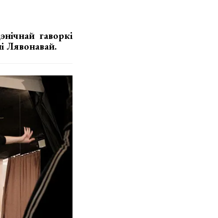
энічнай гаворкі
і Лявонавай.