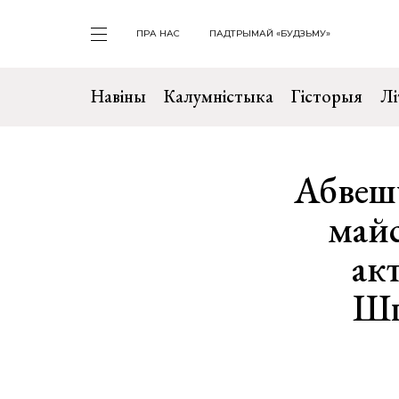
ПРА НАС
ПАДТРЫМАЙ «БУДЗЬМУ»
Навіны
Калумністыка
Гісторыя
Лі
Абвешч
майс
ак
Шп