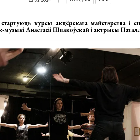
22.02.2024
ГРАМАДСТВА
ТЭАТР
а стартуюць курсы акцёрскага майстэрства і сц
к-музыкі Анастасіі Шпакоўскай і актрысы Наталл