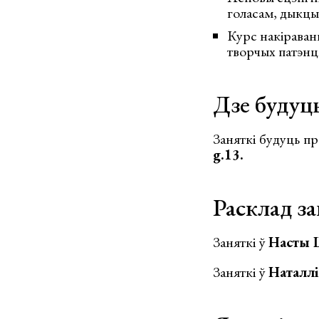
голасам, дыкцыя
Курс накіраван
творчых патэнц
Дзе будуць
Заняткі будуць пр
g.13.
Расклад з
Заняткі ў
Насты 
Заняткі ў
Наталл