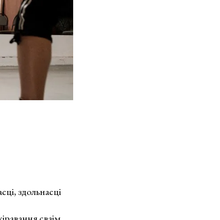
сці, здольнасці
кіравання сваім