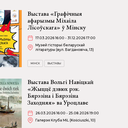
Выстава «Графічныя
афарызмы Міхаіла
Лісоўскага» ў Мінску
17.03.2026 16:00 - 31.12.2026 17:00
Музей гісторыі беларускай
літаратуры (вул. Багдановіча, 13)
МІНСК
ВЫСТАВЫ
Выстава Вольгі Навіцкай
«Жыццё дзвюх рэк.
Бярэзіна і Бярэзіна
Заходняя» ва Уроцлаве
26.03.2026 16:00 - 25.08.2026 19:00
Галерэя Клуба MiL (Kościuszki, 10)