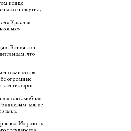
 том конце
о плохо пошутил,
роде Красная
льковых»
а». Вот как он
мительным, что
имениями князя
себе огромные
тысяч гектаров
 в наш автомобиль
 Гридневым, мягко
 замка.
аршавы. Из разных
о государства.