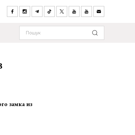
в
го замка из