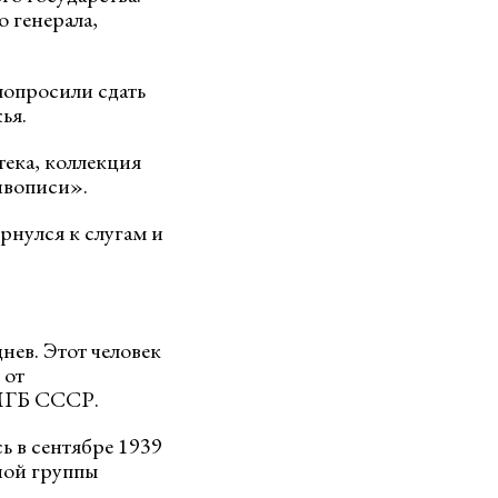
 генерала,
 попросили сдать
ья.
тека, коллекция
ивописи».
рнулся к слугам и
нев. Этот человек
 от
 МГБ СССР.
ь в сентябре 1939
ной группы