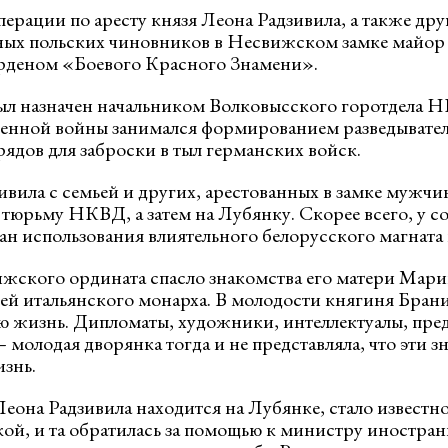
ерации по аресту князя Леона Радзивила, а также дру
ых польских чиновников в Несвижском замке майор 
рденом «Боевого Красного Знамени».
л назначен начальником Волковысского горотдела Н
енной войны занимался формированием разведывател
ядов для заброски в тыл германских войск.
вила с семьей и других, арестованных в замке мужчин
 тюрьму НКВД, а затем на Лубянку. Скорее всего, у с
н использования влиятельного белорусского магната в
жского ордината спасло знакомства его матери Мари
ей итальянского монарха. В молодости княгиня Брани
ю жизнь. Дипломаты, художники, интеллектуалы, пре
молодая дворянка тогда и не представляла, что эти з
изнь.
Леона Радзивила находится на Лубянке, стало известн
ой, и та обратилась за помощью к министру иностра