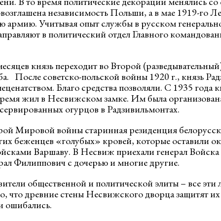
ени. В то время политические декорации менялись со 
овозглашена независимость Польши, а в мае 1919-го Л
ую армию. Учитывая опыт службы в русском генеральн
аправляют в политический отдел Главного командован
есяцев князь переходит во Второй (разведывательный)
а. После советско-польской войны 1920 г., князь Рад
еценатством. Благо средства позволяли. С 1935 года к
время жил в Несвижском замке. Им была организован
сервированных огурцов в Радзивильмонтах.
рой Мировой войны старинная резиденция белорусски
гих беженцев «голубых» кровей, которые оставили 
йсками Варшаву. В Несвиж приехали генерал Войска
ал Филиппович с дочерью и многие другие.
вители общественной и политической элиты – все эти
то, что древние стены Несвижского дворца защитят их
и ошибались.