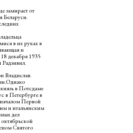
е замирает от
я Беларуси.
следних
владельца
ися в их руках в
тывающая и
18 декабря 1935
 Радзивил.
н Владислав.
ами.Однако
 князь в Потсдаме
с в Петербурге в
С началом Первой
им и итальянским
нных дел
 октябрьской
деном Святого