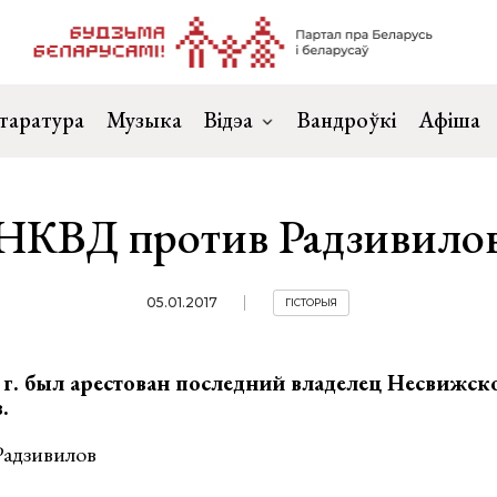
таратура
Музыка
Відэа
Вандроўкі
Афіша
НКВД против Радзивило
05.01.2017
ГІСТОРЫЯ
 г. был арестован последний владелец Несвижско
.