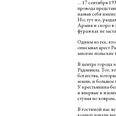
… 17 сентября 193
провода представ
назвав себя имене
Но, тут же, разда
Армия и скоро в 
фуражках не заста
Одним из тех, кто
описывал арест Р
многие польские 
В центре города 
Радзивила. Тот, 
богатства, котор
земли, и большое 
У крестьянина-бе
и впервые в жизн
ступая по коврам,
В гостиной нас в
комнат начали вы