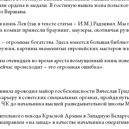
ли ордена и медали. В гостиную вышла жена польского
из Варшавы.
князь Лев (так в тексте статьи – И.М.) Радзивил. Мы
х комнат принесли браунинг, маузеры, охотничьи руж
 – огромные богатства. Здесь имеется большая библио
ружия, картины знаменитых европейских мастеров ж
 очевидцев во время ареста возмущенный князь пове
 сейчас происходит – это огромная ошибка».
ивила проводил майор госбезопасности Вячеслав Грид
арьеру в советских специальных органах, пройдя путь
 ЧК до начальника высшей разведывательной школы
ительного похода Красной Армии в Западную Беларус
направлен «на запад» в качестве начальника оператив