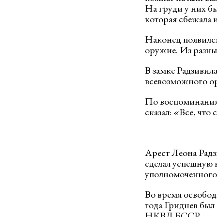
На груди у них бы
которая сбежала 
Наконец появился 
оружие. Из разны
В замке Радзивила
всевозможного о
По воспоминаниям
сказал: «Все, что
Арест Леона Радз
сделал успешную к
уполномоченного
Во время освобод
года Гриднев был 
НКВД БССР.