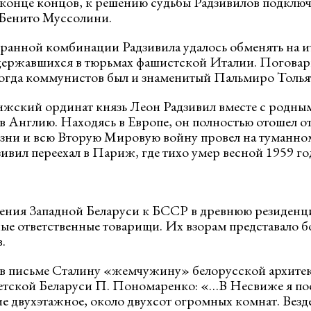
 конце концов, к решению судьбы Радзивилов подключ
Бенито Муссолини.
ыгранной комбинации Радзивила удалось обменять на 
ержавшихся в тюрьмах фашистской Италии. Поговари
огда коммунистов был и знаменитый Пальмиро Толья
ский ординат князь Леон Радзивил вместе с родным
 в Англию. Находясь в Европе, он полностью отошел о
зни и всю Вторую Мировую войну провел на туманно
ивил переехал в Париж, где тихо умер весной 1959 го
ения Западной Беларуси к БССР в древнюю резиденц
ные ответственные товарищи. Их взорам представало б
.
 в письме Сталину «жемчужину» белорусской архите
етской Беларуси П. Пономаренко: «…В Несвиже я по
ие двухэтажное, около двухсот огромных комнат. Везд