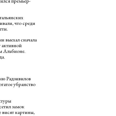
ился премьер-
итальянских
вали, что среди
тти.
и выехал сначала
т активной
м Альбионе.
да.
ию Радзивилов
огатое убранство
ктуры
сетил замок
е висят картины,