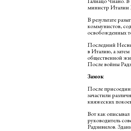
Галиацо Чиано. В
министр Италии 
В результате раз
коммунистов, сод
освобожденных т
Последний Несвиж
в Италию, а затем
общественной жи
После войны Радз
Замок
После присоедин
зачастили различ
княжеских покоев
Вот как описывал
руководитель сов
Радзивилов. Здан