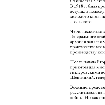
Станислава 3 степ
В 1918 г. была пр
вступил в польск
молодого князя н
Польского.
Через несколько м
Генерального штаб
армии и занялся м
практически все 
производству кон
После начала Вто
приютом для мно
гитлеровскими во
Шептицкий, генер
Военные, предста
рассчитывали на 
войны. Но как он