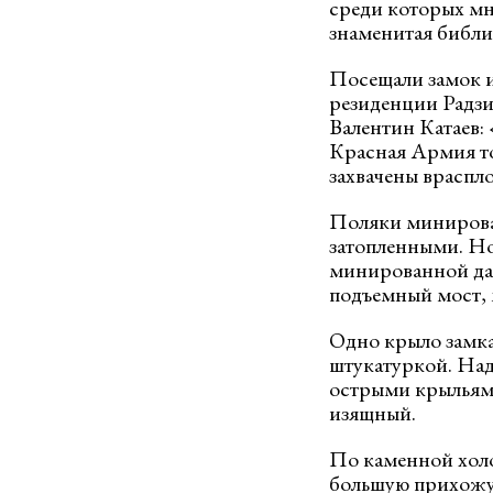
среди которых мн
знаменитая библи
Посещали замок и 
резиденции Радзи
Валентин Катаев:
Красная Армия то
захвачены враспл
Поляки минировал
затопленными. Но
минированной да
подъемный мост, м
Одно крыло замка
штукатуркой. Над
острыми крыльями
изящный.
По каменной хол
большую прихожу