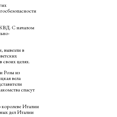
гих
госбезопасности
КВД. С началом
ьно-
, вывезли в
оветских
 своих целях.
и Розы из
цкая вела
дставители
накомства спасут
о королеве Италии
нных дел Италии