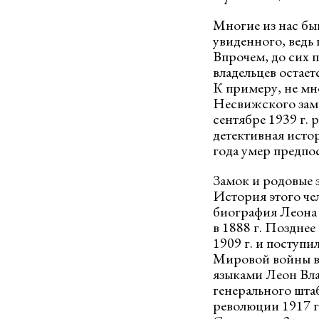
Многие из нас бы
увиденного, ведь 
Впрочем, до сих 
владельцев остает
К примеру, не мно
Несвижского замк
сентябре 1939 г.
детективная исто
года умер предп
Замок и родовые 
История этого че
биография Леона 
в 1888 г. Поздне
1909 г. и поступ
Мировой войны в 
языками Леон Вла
генерального шта
революции 1917 г