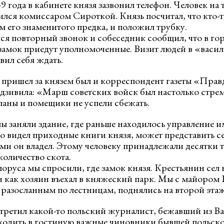
9 года в кабинете князя зазвонил телефон. Человек на
ился комиссаром Сироткой. Князь посчитал, что кто-т
м его знаменитого предка, и положил трубку.
лся повторный звонок и собеседник сообщил, что в го
замок приедут уполномоченные. Визит людей в «васи
вил себя ждать.
 пришел за князем был и корреспондент газеты «Правд
адзивила: «Марш советских войск был настолько стре
паны и помещики не успели сбежать.
мы заняли здание, где раньше находилось управление 
кто видел приходные книги князя, может представить 
ыми он владел. Этому человеку принадлежали десятки 
количество скота.
лоруса мы спросили, где замок князя. Крестьянин сел
и как хозяин въехал в княжеский парк. Мы с майором
 разосланным по лестницам, поднялись на второй этаж
стретил какой-то польский журналист, бежавший из В
ходить в гостиную важные чиновники бывшей польског