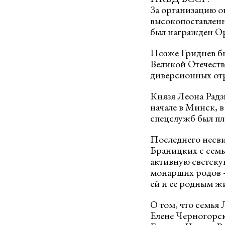
За организацию оп
высокопоставленн
был награжден О
Позже Гриднев бы
Великой Отечеств
диверсионных отр
Князя Леона Радзи
начале в Минск, в
спецслужб был пла
Последнего несви
Браницких с семь
активную светску
монарших родов – 
ей и ее родным ж
О том, что семья 
Елене Черногорск