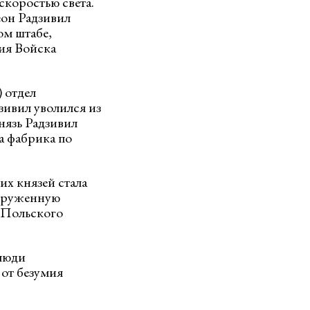
скоростью света.
еон Радзивил
ом штабе,
ия Войска
 отдел
зивил уволился из
нязь Радзивил
а фабрика по
х князей стала
окруженную
 Польского
 люди
 от безумия