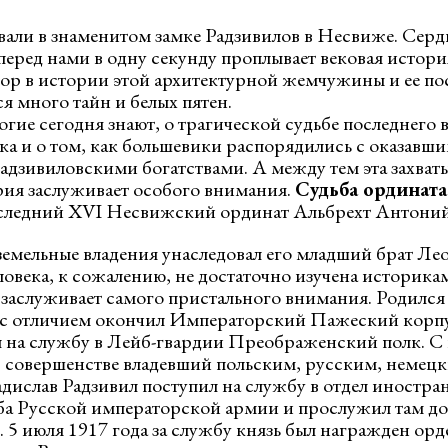
вали в знаменитом замке Радзивилов в Несвиже. Сердц
перед нами в одну секунду проплывает вековая истори
пор в истории этой архитектурной жемчужины и ее по
ся много тайн и белых пятен.
гие сегодня знают, о трагической судьбе последнего 
а и о том, как большевики распорядились с оказавшим
 радзивиловскими богатствами. А между тем эта захва
рия заслуживает особого внимания.
Судьба ордината
оследний XVI Несвижский ординат Альбрехт Антоний
земельные владения унаследовал его младший брат Лео
ловека, к сожалению, не достаточно изучена историк
заслуживает самого пристального внимания. Родился
е с отличием окончил Императорский Пажеский корпу
ил на службу в Лейб-гвардии Преображенский полк. 
совершенстве владевший польским, русским, немецк
дислав Радзивил поступил на службу в отдел иностра
ба Русской императорской армии и прослужил там до
. 5 июля 1917 года за службу князь был награжден ор