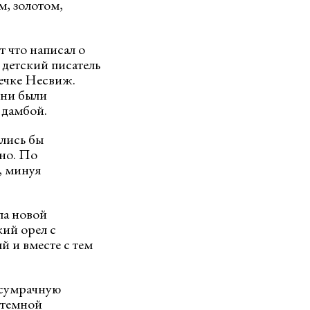
м, золотом,
 что написал о
детский писатель
течке Несвиж.
они были
 дамбой.
ались бы
ено. По
, минуя
ла новой
ий орел с
 и вместе с тем
 сумрачную
 темной