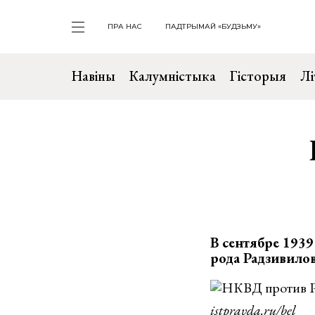
ПРА НАС
ПАДТРЫМАЙ «БУДЗЬМУ»
Навіны
Калумністыка
Гісторыя
Лі
В сентябре 1939
рода Радзивилов
istpravda.ru/bel