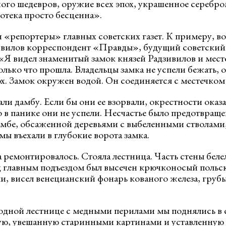
ого шедевров, оружие всех эпох, украшенное серебро
отека просто бесценна».
«репортеры» главных советских газет. К примеру, вот
вилов корреспондент «Правды», будущий советский 
 «Я видел знаменитый замок князей Радзивилов и мес
лько что прошла. Владельцы замка не успели бежать, 
ох. Замок окружен водой. Он соединяется с местечком
и дамбу. Если бы они ее взорвали, окрестности оказ
 в панике они не успели. Несчастье было предотвращ
мбе, обсаженной деревьями с выбеленными стволами
ы въехали в глубокие ворота замка.
 ремонтировалось. Стояла лестница. Часть стены беле
 главным подъездом был высечен крючконосый польск
, висел венецианский фонарь кованого железа, грубый
одной лестнице с медными перилами мы поднялись в
ю, увешанную старинными картинами и уставленную