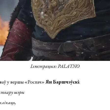
Ілюстрацыя: PALATNO
ісваў у вершы «Роспач»
Ян Баршчэўскі
:
 твару шэры
склікаць,