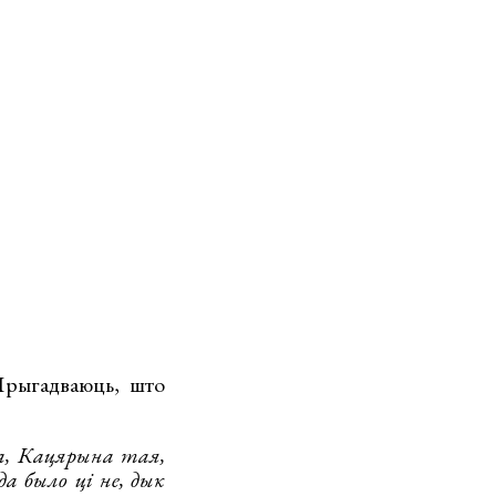
 Прыгадваюць, што
ла, Кацярына тая,
да было ці не, дык