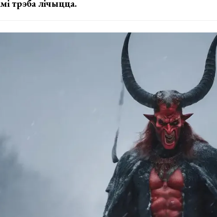
імі трэба лічыцца.