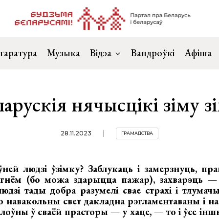
таратура
Музыка
Відэа
Вандроўкі
Афіша
арускія нячысцікі зіму з
28.11.2023
ГРАМАДСТВА
ўней людзі ўзімку? Заблукаць і замерзнуць, пра
агнём (бо можа здарыцца пажар), захварэць —
юдзі тады добра разумелі свае страхі і тлумачы
 навакольны свет дакладна рэгламентаваны і на
галоўны ў сваёй прасторы — у хаце, — то і ўсе і