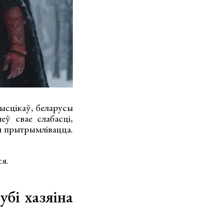
ысцікаў, беларусы
ў свае слабасці,
іся прытрымлівацца.
ся.
убі хазяіна