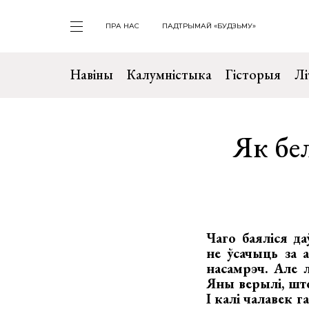
ПРА НАС
ПАДТРЫМАЙ «БУДЗЬМУ»
Навіны
Калумністыка
Гісторыя
Лі
Як бел
Чаго баяліся да
не ўсачыць за 
насамрэч. Але л
Яны верылі, што
І калі чалавек 