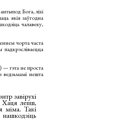
антыпод Бога, ліхі
аць якія заўгодна
шкодзіць чалавеку,
еннем чорта часта
м падкрэсліваецца
е) — гэта не проста
з ведзьмамі нешта
энтр завірухі
. Хаця лепш,
я міма. Такі
, нашкодзіць