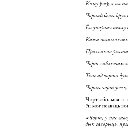
Кнігу ўзяў, а на п
Чорнай белы друк 
Ён упоўнач пеклу
Кажа таямнічым 
Праз вакно ўлятае
Чорт з абліччам 
Тхне ад чорта дух
Чорны чорт увесь,
Чорт збольшага ш
ён мог псаваць воп
«Чорт, у нас гав
дык гаворыць, пры