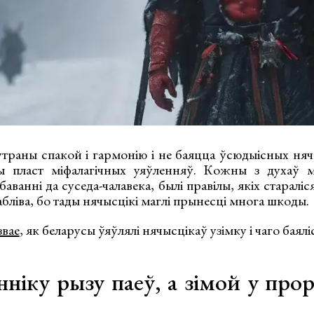
утраны спакой і гармонію і не баяцца ўсюдыісных няч
ы пласт міфалагічных уяўленняў. Кожны з духаў ме
абаванні да суседа-чалавека, былі правілы, якіх старал
бліва, бо тады нячысцікі маглі прынесці многа шкоды.
звае
, як беларусы ўяўлялі нячысцікаў узімку і чаго баялі
ніку рызу паеў, а зімой у прор