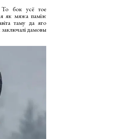
. То бок усё тое
ся як мяжа паміж
віта таму да яго
ім заключалі дамовы