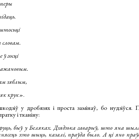
аперы
відаць.
 штосьці
словам.
 ў госці
кажановым.
ам зяблым,
 як крук»
.
кодзіў у дробязях і проста замінаў, бо нудзіўся.
ратку і тканіну:
оруць, быў у Беляках. Дзядзька гаварыў, што яна шы
нясець хто шыць, казалі, праўда было. А ці яно праў