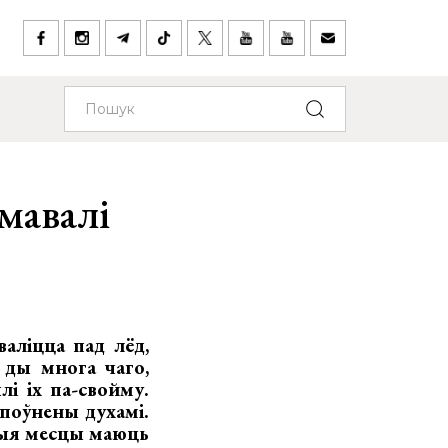
імавалі
валіцца пад лёд,
 ды многа чаго,
лі іх па-свойму.
поўнены духамі.
ншыя месцы маюць