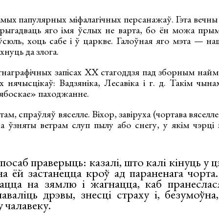
амых папулярных міфалагічных персанажаў. Гэта вечны 
рыгадваць яго імя ўслых не варта, бо ён можа прым
ўсюль, хоць сабе і ў царкве. Галоўная яго мэта — на
нуць да злога.
тнаграфічных запісах ХХ стагоддзя пад зборным найм
 нячысцікаў: Вадзяніка, Лесавіка і г. д. Такім чына
нябоскае» паходжанне.
етам, спраўляў вяселле. Віхор, завіруха (чортава вяселл
 а ўзняты ветрам слуп пылу або снегу, у якім чэрці 
посаб праверыць: казалі, што калі кінуць у ц
на ёй застанецца кроў ад параненага чорта
дацца на зямлю і жагнацца, каб пранеслас
аваліць дрэвы, знесці страху і, безумоўна
 чалавеку.