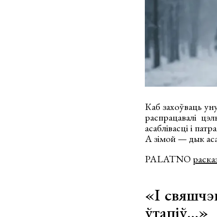
Каб захоўваць ун
распрацавалі цэл
асаблівасці і патр
А зімой — дык аса
PALATNO
раска
«І свяшчэн
ўтапіў...»