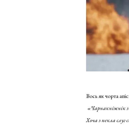
Вось як чорта ап
​​
«Чарнакніжнік з
Хоча з пекла слуг 