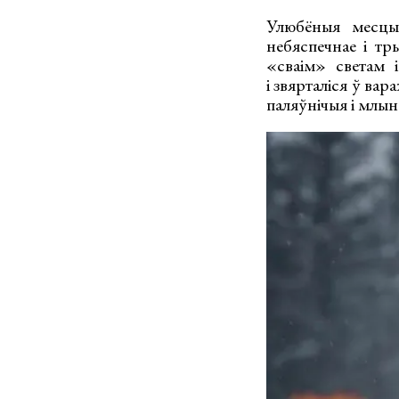
Улюбёныя месцы 
небяспечнае і т
«сваім» светам 
і звярталіся ў вара
паляўнічыя і млына