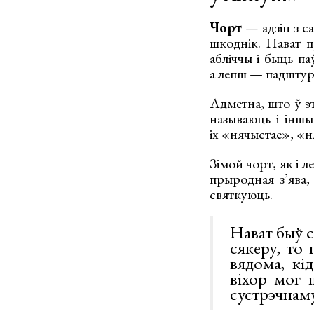
Чорт
— адзін з с
шкоднік. Нават п
абліччы і быць па
а лепш — падштурх
Адметна, што ў э
называюць і іншых
іх «нячыстае», «
Зімой чорт, як і л
прыродная з’ява,
святкуюць.
Нават быў с
сякеру, то 
вядома, кі
віхор мог п
сустрэчнаму