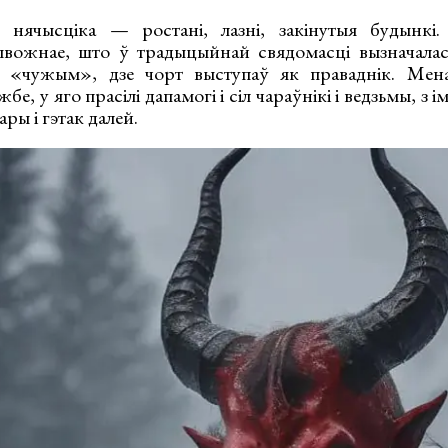
нячысціка — ростані, лазні, закінутыя будынкі
рывожнае, што ў традыцыйнай свядомасці вызначала
і «чужым», дзе чорт выступаў як праваднік. Мена
жбе, у яго прасілі дапамогі і сіл чараўнікі і ведзьмы, з 
ры і гэтак далей.