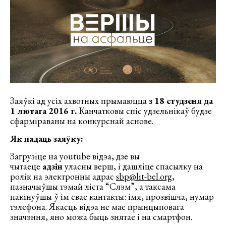
Заяўкі ад усіх ахвотных прымаюцца
з 18 студзеня да
1 лютага 2016 г.
Канчатковы спіс удзельнікаў будзе
сфарміраваны на конкурснай аснове.
Як падаць заяўку:
Загрузіце на youtube відэа, дзе вы
чытаеце
адзін
уласны верш, і дашліце спасылку на
ролік на электронны адрас
sbp@lit-bel.org
,
пазначыўшы тэмай ліста “Слэм”, а таксама
пакінуўшы ў ім свае кантакты: імя, прозвішча, нумар
тэлефона. Якасць відэа не мае прынцыповага
значэння, яно можа быць знятае і на смартфон.