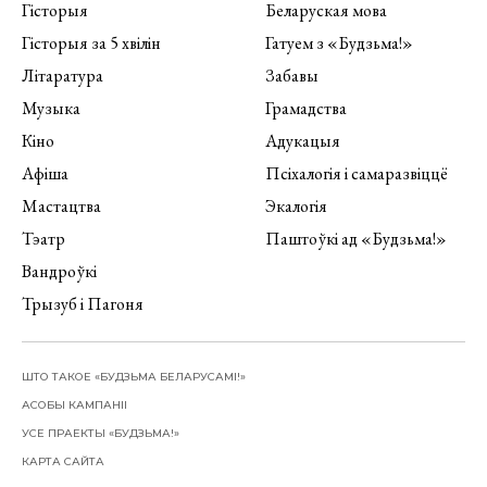
Гісторыя
Беларуская мова
Гісторыя за 5 хвілін
Гатуем з «Будзьма!»
Літаратура
Забавы
Музыка
Грамадства
Кіно
Адукацыя
Афіша
Псіхалогія і самаразвіццё
Мастацтва
Экалогія
Тэатр
Паштоўкі ад «Будзьма!»
Вандроўкі
Трызуб і Пагоня
ШТО ТАКОЕ «БУДЗЬМА БЕЛАРУСАМІ!»
АСОБЫ КАМПАНІІ
УСЕ ПРАЕКТЫ «БУДЗЬМА!»
КАРТА САЙТА