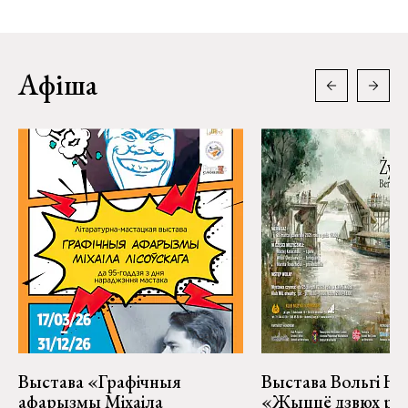
Афіша
Выстава «Графічныя
Выстава Вольгі На
афарызмы Міхаіла
«Жыццё дзвюх рэк