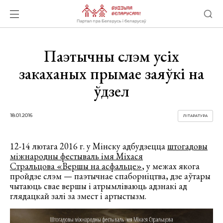
Паэтычны слэм усіх
закаханых прымае заяўкі на
ўдзел
18.01.2016
ЛІТАРАТУРА
12-14 лютага 2016 г. у Мінску адбудзецца
штогадовы
міжнародны фестываль імя Міхася
Стральцова «Вершы на асфальце»
, у межах якога
пройдзе слэм — паэтычнае спаборніцтва, дзе аўтары
чытаюць свае вершы і атрымліваюць адзнакі ад
глядацкай залі за змест і артыстызм.