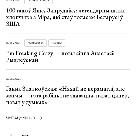
09.08.2026
БЕЛАРУСЫ СВЕТУ
100 гадоў Янку Запрудніку: легендарны шлях
хлопчыка з Міра, які стаў голасам Беларусі ў
ЗША
07.08.2026
ГРАМАДСТВА
МУЗЫКА
I’m Freaking Crazy — новы сінгл Анастасіі
Рыдлеўскай
07.08.2026
Ганна Златкоўская: «Няхай не перамаглі, але
магчы — гэта рабіць і не здавацца, нават цяпер,
нават у думках»
ЧЫТАЦЬ ЯШЧЭ