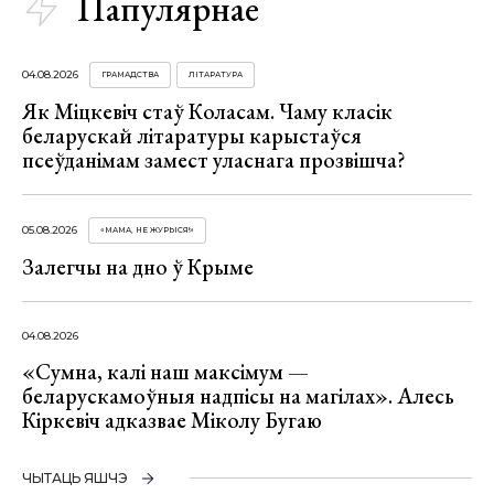
Папулярнае
04.08.2026
ГРАМАДСТВА
ЛІТАРАТУРА
Як Міцкевіч стаў Коласам. Чаму класік
беларускай літаратуры карыстаўся
псеўданімам замест уласнага прозвішча?
05.08.2026
«МАМА, НЕ ЖУРЫСЯ!»
Залегчы на дно ў Крыме
04.08.2026
«Сумна, калі наш максімум —
беларускамоўныя надпісы на магілах». Алесь
Кіркевіч адказвае Міколу Бугаю
ЧЫТАЦЬ ЯШЧЭ