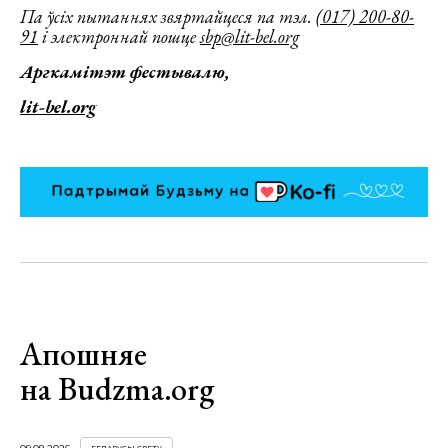
Па ўсіх пытаннях звяртайцеся па тэл.
(017) 200-80-
91
і электроннай пошце
sbp@lit-bel.org
Аргкамітэт
фестывалю,
lit-bel.org
Апошняе
на Budzma.org