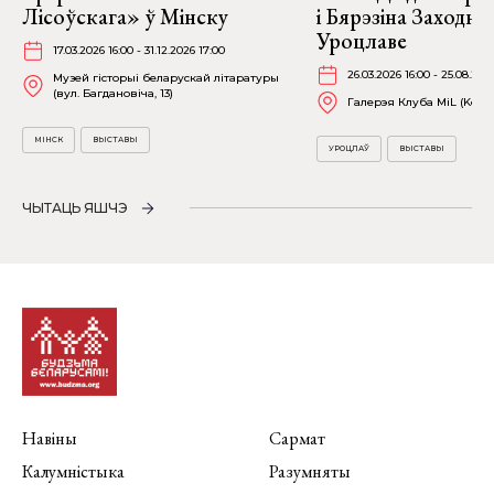
Лісоўскага» ў Мінску
і Бярэзіна Заходня
Уроцлаве
17.03.2026 16:00 - 31.12.2026 17:00
26.03.2026 16:00 - 25.08.202
Музей гісторыі беларускай літаратуры
(вул. Багдановіча, 13)
Галерэя Клуба MiL (Kościu
МІНСК
ВЫСТАВЫ
УРОЦЛАЎ
ВЫСТАВЫ
ЧЫТАЦЬ ЯШЧЭ
Навіны
Сармат
Калумністыка
Разумняты