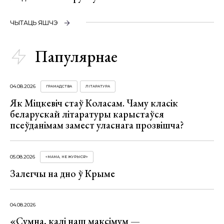
ЧЫТАЦЬ ЯШЧЭ
Папулярнае
04.08.2026
ГРАМАДСТВА
ЛІТАРАТУРА
Як Міцкевіч стаў Коласам. Чаму класік
беларускай літаратуры карыстаўся
псеўданімам замест уласнага прозвішча?
05.08.2026
«МАМА, НЕ ЖУРЫСЯ!»
Залегчы на дно ў Крыме
04.08.2026
«Сумна, калі наш максімум —