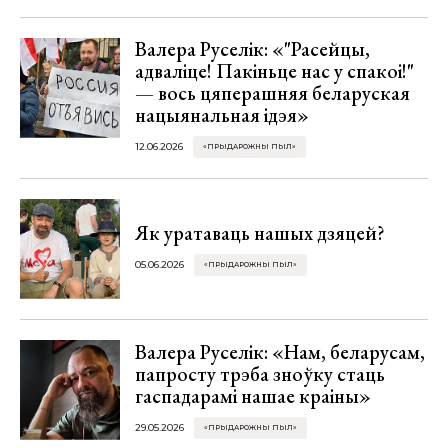
Валера Руселік: «"Расейцы,
адваліце! Пакіньце нас у спакоі!"
— вось цяперашняя беларуская
нацыянальная ідэя»
12.06.2026
«ПРЫДАРОЖНЫ ПЫЛ»
Як уратаваць нашых дзяцей?
05.06.2026
«ПРЫДАРОЖНЫ ПЫЛ»
Валера Руселік: «Нам, беларусам,
папросту трэба зноўку стаць
гаспадарамі нашае краіны»
29.05.2026
«ПРЫДАРОЖНЫ ПЫЛ»