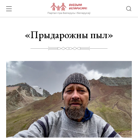
«Прыдарожны пыл»