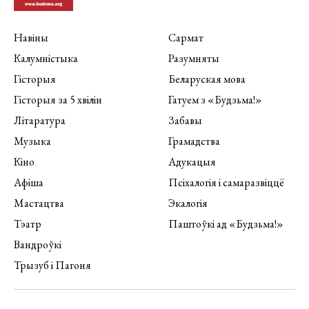
Навіны
Сармат
Калумністыка
Разумняты
Гісторыя
Беларуская мова
Гісторыя за 5 хвілін
Гатуем з «Будзьма!»
Літаратура
Забавы
Музыка
Грамадства
Кіно
Адукацыя
Афіша
Псіхалогія і самаразвіццё
Мастацтва
Экалогія
Тэатр
Паштоўкі ад «Будзьма!»
Вандроўкі
Трызуб і Пагоня