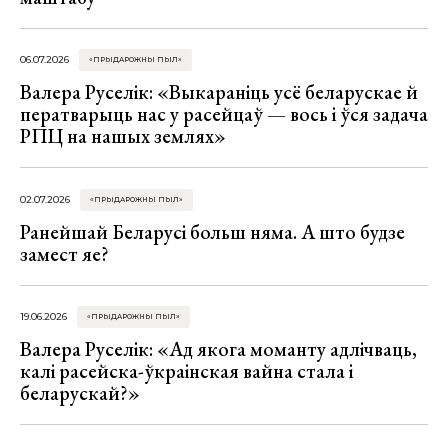
06.07.2026
«ПРЫДАРОЖНЫ ПЫЛ»
Валера Руселік: «Выкараніць усё беларускае й
ператварыць нас у расейцаў — вось і ўся задача
РПЦ на нашых землях»
02.07.2026
«ПРЫДАРОЖНЫ ПЫЛ»
Ранейшай Беларусі больш няма. А што будзе
замест яе?
19.06.2026
«ПРЫДАРОЖНЫ ПЫЛ»
Валера Руселік: «Ад якога моманту адлічваць,
калі расейска-ўкраінская вайна стала і
беларускай?»