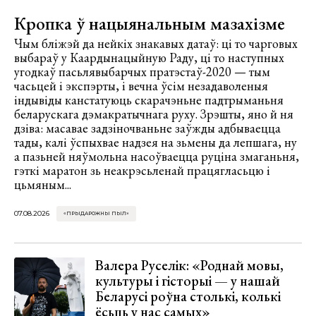
Кропка ў нацыянальным мазахізме
Чым бліжэй да нейкіх знакавых датаў: ці то чарговых
выбараў у Каардынацыйную Раду, ці то наступных
угодкаў пасьлявыбарчых пратэстаў-2020 — тым
часьцей і экспэрты, і вечна ўсім незадаволеныя
індывіды канстатуюць скарачэньне падтрыманьня
беларускага дэмакратычнага руху. Зрэшты, яно й ня
дзіва: масавае задзіночваньне заўжды адбываецца
тады, калі ўспыхвае надзея на зьмены да лепшага, ну
а пазьней няўмольна насоўваецца руціна змаганьня,
гэткі маратон зь неакрэсьленай працягласьцю і
цьмяным...
07.08.2026
«ПРЫДАРОЖНЫ ПЫЛ»
Валера Руселік: «Роднай мовы,
культуры і гісторыі — у нашай
Беларусі роўна столькі, колькі
ёсьць у нас самых»