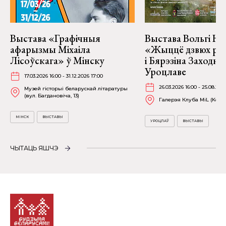
Выстава «Графічныя
Выстава Вольгі На
афарызмы Міхаіла
«Жыццё дзвюх рэк
Лісоўскага» ў Мінску
і Бярэзіна Заходня
Уроцлаве
17.03.2026 16:00 - 31.12.2026 17:00
26.03.2026 16:00 - 25.08.202
Музей гісторыі беларускай літаратуры
(вул. Багдановіча, 13)
Галерэя Клуба MiL (Kościu
МІНСК
ВЫСТАВЫ
УРОЦЛАЎ
ВЫСТАВЫ
ЧЫТАЦЬ ЯШЧЭ