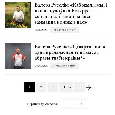
Валера Руселік: «Каб жылі і мы, і
нашая цудоўная Беларусь —
сёньня палітыкай павінен
займацца кожны з нас»
05.05.2026
«ПРЫДАРОЖНЫ ПЫЛ»
Валера Руселік: «Ці вартая плюс
адна прададзеная тона масла
абразы тваёй краіны?»
27.04.2026
«ПРЫДАРОЖНЫ ПЫЛ»
1
2
3
1
6
Перайсці да старонкі: