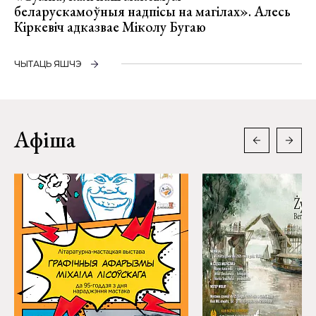
беларускамоўныя надпісы на магілах». Алесь
Кіркевіч адказвае Міколу Бугаю
ЧЫТАЦЬ ЯШЧЭ
Афіша