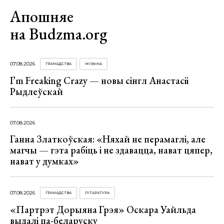
Апошняе
на Budzma.org
07.08.2026
ГРАМАДСТВА
МУЗЫКА
I’m Freaking Crazy — новы сінгл Анастасіі
Рыдлеўскай
07.08.2026
Ганна Златкоўская: «Няхай не перамаглі, але
магчы — гэта рабіць і не здавацца, нават цяпер,
нават у думках»
07.08.2026
ГРАМАДСТВА
ЛІТАРАТУРА
«Партрэт Дорыяна Грэя» Оскара Уайльда
выдалі па-беларуску