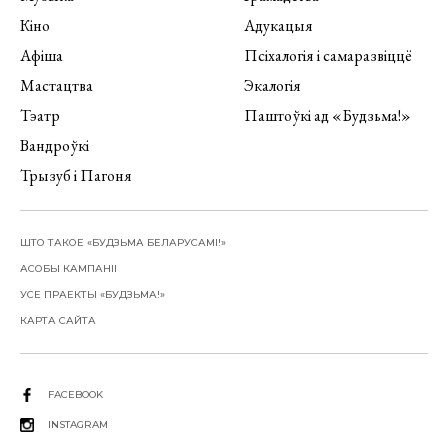
Кіно
Адукацыя
Афіша
Псіхалогія і самаразвіццё
Мастацтва
Экалогія
Тэатр
Паштоўкі ад «Будзьма!»
Вандроўкі
Трызуб і Пагоня
ШТО ТАКОЕ «БУДЗЬМА БЕЛАРУСАМІ!»
АСОБЫ КАМПАНІІ
УСЕ ПРАЕКТЫ «БУДЗЬМА!»
КАРТА САЙТА
FACEBOOK
INSTAGRAM