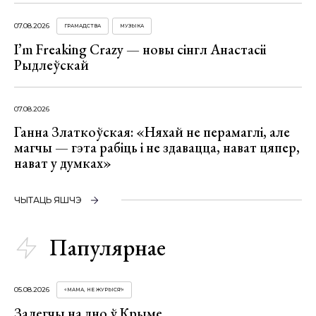
07.08.2026
ГРАМАДСТВА
МУЗЫКА
I’m Freaking Crazy — новы сінгл Анастасіі
Рыдлеўскай
07.08.2026
Ганна Златкоўская: «Няхай не перамаглі, але
магчы — гэта рабіць і не здавацца, нават цяпер,
нават у думках»
ЧЫТАЦЬ ЯШЧЭ
Папулярнае
05.08.2026
«МАМА, НЕ ЖУРЫСЯ!»
Залегчы на дно ў Крыме