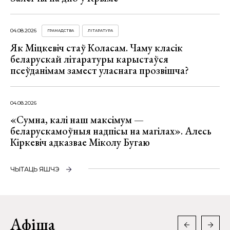
04.08.2026
ГРАМАДСТВА
ЛІТАРАТУРА
Як Міцкевіч стаў Коласам. Чаму класік
беларускай літаратуры карыстаўся
псеўданімам замест уласнага прозвішча?
04.08.2026
«Сумна, калі наш максімум —
беларускамоўныя надпісы на магілах». Алесь
Кіркевіч адказвае Міколу Бугаю
ЧЫТАЦЬ ЯШЧЭ
Афіша