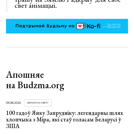
свет анімацыі.
Апошняе
на Budzma.org
09.08.2026
БЕЛАРУСЫ СВЕТУ
100 гадоў Янку Запрудніку: легендарны шлях
хлопчыка з Міра, які стаў голасам Беларусі ў
ЗША