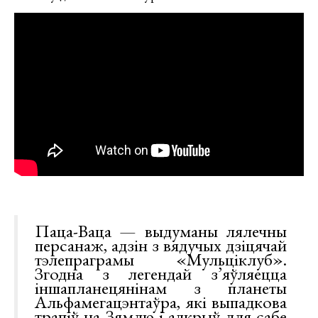
Паца-Ваца — выдуманы лялечны
персанаж, адзін з вядучых дзіцячай
тэлепраграмы «Мульціклуб».
Згодна з легендай з’яўляецца
іншапланецянінам з планеты
Альфамегацэнтаўра, які выпадкова
трапіў на Зямлю і адкрыў для сабе