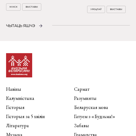
МІНСК
ВЫСТАВЫ
УРОЦЛАЎ
ВЫСТАВЫ
ЧЫТАЦЬ ЯШЧЭ
Навіны
Сармат
Калумністыка
Разумняты
Гісторыя
Беларуская мова
Гісторыя за 5 хвілін
Гатуем з «Будзьма!»
Літаратура
Забавы
Музыка
Грамадства