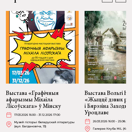
Выстава «Графічныя
Выстава Вольгі На
афарызмы Міхаіла
«Жыццё дзвюх рэк
Лісоўскага» ў Мінску
і Бярэзіна Заходня
Уроцлаве
17.03.2026 16:00 - 31.12.2026 17:00
26.03.2026 16:00 - 25.08.202
Музей гісторыі беларускай літаратуры
(вул. Багдановіча, 13)
Галерэя Клуба MiL (Kościu