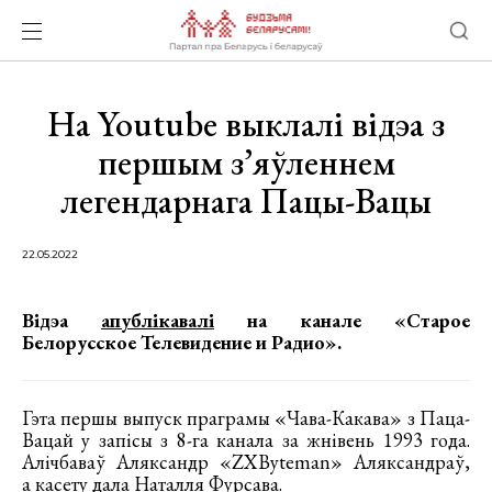
На Youtube выклалі відэа з
першым з’яўленнем
легендарнага Пацы-Вацы
22.05.2022
Відэа
апублікавалі
на канале «Старое
Белорусское Телевидение и Радио».
Гэта першы выпуск праграмы «Чава-Какава» з Паца-
Вацай у запісы з 8-га канала за жнівень 1993 года.
Алічбаваў Аляксандр «ZXByteman» Аляксандраў,
а касету дала Наталля Фурсава.