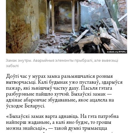
Замак знутры. Аварыйныя элемэнты прыбралі, але вывезьці
забылі
Доўгі час у мурах замка разьмяшчаліся розныя
вытворчасьці. Калі будынак ужо пуставаў, здарыўся
пажар, які зьнішчыў частку даху. Пасьля гэтага
разбурэньне пайшло хутчэй. Быхаўскі замак —
адзінае абарончае збудаваньне, якое ацалела на
ўсходзе Беларусі.
«Быхаўскі замак варта аднавіць. На гэта патрэбна
найперш жаданьне, а калі яно будзе, то грошы
можна знайсьці», — такой думкі трымаецца