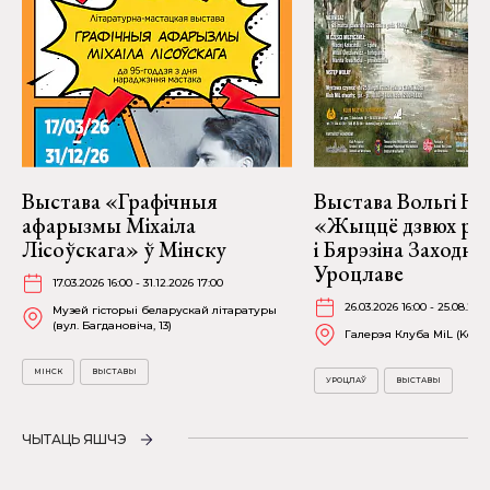
Выстава «Графічныя
Выстава Вольгі На
афарызмы Міхаіла
«Жыццё дзвюх рэк
Лісоўскага» ў Мінску
і Бярэзіна Заходня
Уроцлаве
17.03.2026 16:00 - 31.12.2026 17:00
26.03.2026 16:00 - 25.08.202
Музей гісторыі беларускай літаратуры
(вул. Багдановіча, 13)
Галерэя Клуба MiL (Kościu
МІНСК
ВЫСТАВЫ
УРОЦЛАЎ
ВЫСТАВЫ
ЧЫТАЦЬ ЯШЧЭ