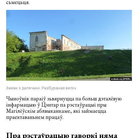
сьмецьця.
Замак з далечыні. Разбураная веліч
Чыноўнік параіў зьвярнуцца па больш дэталёвую
інфармацыю ў Цэнтар па рэстаўрацыі пры
Магілёўскім аблвыканкаме, які займаецца
праектаваньнем працаў.
Пра рэстаўрацыю гаворкі няма