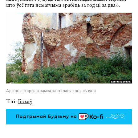
што ўсё гэта немагчыма зрабіць за год ці за два».
Ад аднаго крыла замка засталася адна сьцяна
Тэгі:
Быхаў