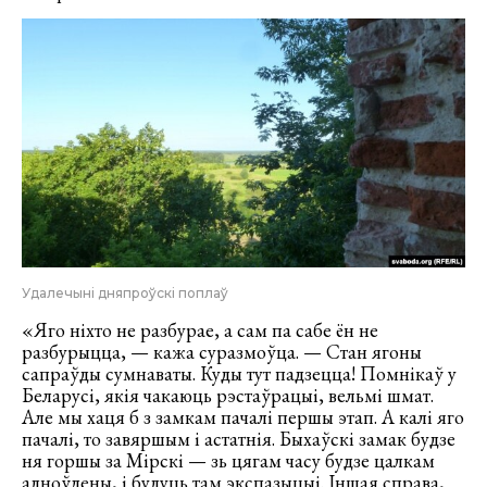
Удалечыні дняпроўскі поплаў
«Яго ніхто не разбурае, а сам па сабе ён не
разбурыцца, — кажа суразмоўца. — Стан ягоны
сапраўды сумнаваты. Куды тут падзецца! Помнікаў у
Беларусі, якія чакаюць рэстаўрацыі, вельмі шмат.
Але мы хаця б з замкам пачалі першы этап. А калі яго
пачалі, то завяршым і астатнія. Быхаўскі замак будзе
ня горшы за Мірскі — зь цягам часу будзе цалкам
адноўлены, і будуць там экспазыцыі. Іншая справа,