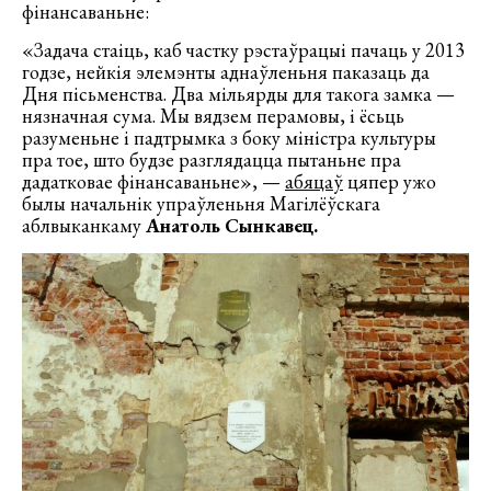
фінансаваньне:
«Задача стаіць, каб частку рэстаўрацыі пачаць у 2013
годзе, нейкія элемэнты аднаўленьня паказаць да
Дня пісьменства. Два мільярды для такога замка —
нязначная сума. Мы вядзем перамовы, і ёсьць
разуменьне і падтрымка з боку міністра культуры
пра тое, што будзе разглядацца пытаньне пра
дадатковае фінансаваньне», —
абяцаў
цяпер ужо
былы начальнік упраўленьня Магілёўскага
аблвыканкаму
Анатоль Сынкавец.