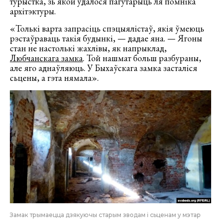
турыстка, зь якой удалося пагутарыць ля помніка
архітэктуры.
«Толькі варта запрасіць спэцыялістаў, якія ўмеюць
рэстаўраваць такія будынкі, — дадае яна. — Ягоны
стан не настолькі жахлівы, як напрыклад,
Любчанскага замка
. Той нашмат больш разбураны,
але яго аднаўляюць. У Быхаўскага замка засталіся
сьцены, а гэта нямала».
Замак трымаецца дзякуючы старым зводам і сьценам у мэтар