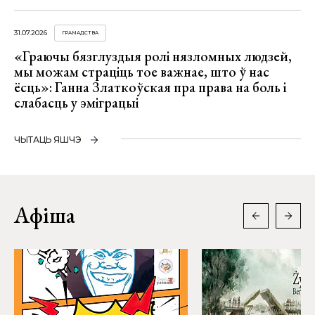
31.07.2026
ГРАМАДСТВА
«Граючы бязглуздыя ролі нязломных людзей,
мы можам страціць тое важнае, што ў нас
ёсць»: Ганна Златкоўская пра права на боль і
слабасць у эміграцыі
ЧЫТАЦЬ ЯШЧЭ
Афіша