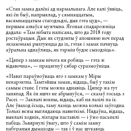
«Стан замка далёкі ад нармальнага. Але калі ўявіць,
які ён быў, напрыклад, у сямнаццатым,
васямнаццатым стагодзьдзі, дык гэта цуд», —
першым азваўся мужчына. Ягоная спадарожніца
дадала: «Там нібыта напісана, што да 2018 году
рэстаўрацыя. Дык як студэнты ў апошнюю ноч перад
экзамэнамі рыхтуюцца да іх, гэтак і замак пачнуць
аўральна аднаўляць, як тэрмін будзе сыходзіць».
«Цяпер з замкам нічога ня робяць — гэта ж
відавочна», — працягнуў сябар суразмоўніцы.
«Нават параўноўваць яго з замкам у Міры
некарэктна. Тамтэйшы замак, відаць, быў у такім
самым стане. І гэты можна аднавіць. Цяпер жа тут
заняпад. Як ён яшчэ не абрынуўся, — сказаў госьць з
Расеі. — Заклалі вокны, відаць, каб ня лазілі па іх.
Але ўваход ёсьць, таму лазіць можна колькі заўгодна.
Толькі вежы выглядаюць навюткімі. Нядаўна, відаць,
выклалі ходнік, ліхтары паставілі — і ўжо пасьпелі
пабіць. Зьвярнулі ўвагу, што ў самім замку
пабураныя дымаходы — так і ў нас шукаюць