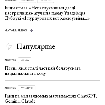
Ініцыятыва «Непаслухмяныя дзеці
кастрычніка» агучыла паэму Уладзіміра
Дубоўкі «І пурпуровых ветразей узвівы...»
ЧЫТАЦЬ ЯШЧЭ
Папулярнае
31.07.2026
МУЗЫКА
Песні, якія сталі часткай беларускага
нацыянальнага коду
31.07.2026
ГРАМАДСТВА
Гайд па малавядомых магчымасцях ChatGPT,
Gemini і Claude