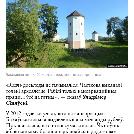
Замкавыя вежы. Узьведзеныя, але не завершаныя
«Яшчэ досьледы не пачыналіся. Часткова выканалі
толькі археалёгію. Рабілі толькі кансэрвацыйныя
працы, і ўсё на гэтым», — сказаў
Уладзімер
Сіняўскі
.
У 2012 годзе заяўлялі, што на кансэрвацыю
Быхаўскага замка выдзеленыя два мільярды рублёў.
Прызнавалася, што гэтая сума замалая. Чыноўнікі
аблвыканкаму браліся тады знайсьці дадатковае