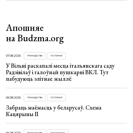
Апошняе
на Budzma.org
07.08.2026
ГРАМАДСТВА
ГІСТОРЫЯ
У Вільні раскапалі месца італьянскага саду
Радзівілаў і галоўнай пушкарні ВКЛ. Тут
пабудуюць элітнае жыллё
06.08.2026
ГРАМАДСТВА
ГІСТОРЫЯ
Забраць маёмасць у беларусаў. Схема
Кацярыны ІІ
06.08.2026
ГРАМАДСТВА
ЛІТАРАТУРА