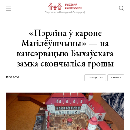
«Пэрліна ў кароне
Магілёўшчыны» — на
кансэрвацыю Быхаўскага
замка скончыліся грошы
15.09.2016
ГРАМАДСТВА
У КРАІНЕ