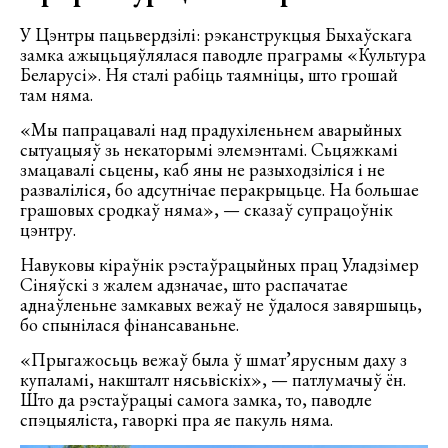
У Цэнтры пацьвердзілі: рэканструкцыя Быхаўскага
замка ажыцьцяўлялася паводле праграмы «Культура
Беларусі». Ня сталі рабіць таямніцы, што грошай
там няма.
«Мы папрацавалі над прадухіленьнем аварыйных
сытуацыяў зь некаторымі элемэнтамі. Сьцяжкамі
змацавалі сьцены, каб яны не разыходзіліся і не
разваліліся, бо адсутнічае перакрыцьце. На большае
грашовых сродкаў няма», — сказаў супрацоўнік
цэнтру.
Навуковы кіраўнік рэстаўрацыйных прац Уладзімер
Сіняўскі з жалем адзначае, што распачатае
аднаўленьне замкавых вежаў не ўдалося завяршыць,
бо спынілася фінансаваньне.
«Прыгажосьць вежаў была ў шмат’ярусным даху з
купаламі, накшталт нясьвіскіх», — патлумачыў ён.
Што да рэстаўрацыі самога замка, то, паводле
спэцыяліста, гаворкі пра яе пакуль няма.