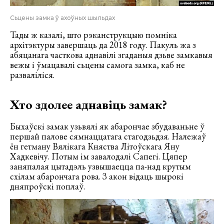
Сьцены замка ў ахоўных шыльдах
Тады ж казалі, што рэканструкцыю помніка
архітэктуры завершаць да 2018 году. Пакуль жа з
абяцанага часткова аднавілі згаданыя дзьве замкавыя
вежы і ўмацавалі сьцены самога замка, каб не
разваліліся.
Хто здолее аднавіць замак?
Быхаўскі замак узьвялі як абарончае збудаваньне ў
першай палове сямнаццатага стагодзьдзя. Належаў
ён гетману Вялікага Княства Літоўскага Яну
Хадкевічу. Потым ім завалодалі Сапегі. Цяпер
заняпалая цытадэль узвышаецца па-над крутым
схілам абарончага рова. З акон відаць шырокі
дняпроўскі поплаў.