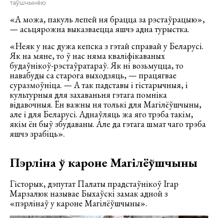
таўшчынёю
«А можа, пакуль лепей ня брацца за рэстаўрацыю»,
— асьцярожна выказваецца яшчэ адна турыстка.
«Неяк у нас дужа кепска з гэтай справай у Беларусі.
Як на мяне, то ў нас няма кваліфікаваных
будаўнікоў-рэстаўратараў. Як ні возьмуцца, то
навабуды са старога выходзяць, — працягвае
суразмоўніца. — А так падставы і гістарычныя, і
культурныя для захаваньня гэтага помніка
відавочныя. Ён важны ня толькі для Магілёўшчыны,
але і для Беларусі. Аднаўляць жа яго трэба такім,
якім ён быў збудаваны. Але да гэтага шмат чаго трэба
яшчэ зрабіць».
Пэрліна ў кароне Магілёўшчыны
Гісторык, дэпутат Палаты прадстаўнікоў Ігар
Марзалюк называе Быхаўскі замак адной з
«пэрлінаў у кароне Магілёўшчыны».