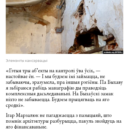
Элемэнты кансэрвацыі
«Гэтыя тры аб’екты на кантролі ўва ўсіх, —
настойвае ён. — І мы будзем імі займацца, не
забываючы, зразумела, пра іншыя рэгіёны. Па Быхаву
я зьбіраюся рабіць манаграфію ды праводзіць
комплексныя дасьледаваньні. На Быхаўскі замак
ніхто не забываецца. Будзем прыцягваць на яго
сродкі».
Ігар Марзалюк не пагаджаецца з пазыцыяй, што
помнік архітэктуры разбурыцца, пакуль знойдуць на
яго фінансаваньне.