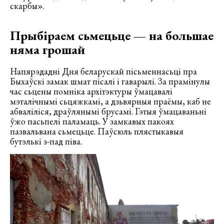
скарбы».
Прыбіраем сьмецьце — на большае
няма грошай
Напярэдадні Дня беларускай пісьменнасьці пра
Быхаўскі замак шмат пісалі і гаварылі. За прамінулы
час сьцены помніка архітэктуры ўмацавалі
мэталічнымі сьцяжкамі, а дзьвярныя праёмы, каб не
абваліліся, драўлянымі брусамі. Гэтыя ўмацаваньні
ўжо пасьпелі паламаць. У замкавых пакоях
пазвальвана сьмецьце. Паўсюль плястыкавыя
бутэлькі з-пад піва.