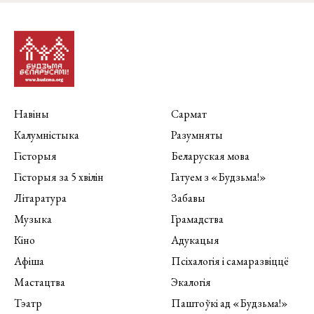
Навіны
Сармат
Калумністыка
Разумняты
Гісторыя
Беларуская мова
Гісторыя за 5 хвілін
Гатуем з «Будзьма!»
Літаратура
Забавы
Музыка
Грамадства
Кіно
Адукацыя
Афіша
Псіхалогія і самаразвіццё
Мастацтва
Экалогія
Тэатр
Паштоўкі ад «Будзьма!»