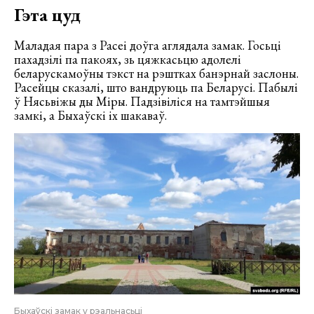
Гэта цуд
Маладая пара з Расеі доўга аглядала замак. Госьці
пахадзілі па пакоях, зь цяжкасьцю адолелі
беларускамоўны тэкст на рэштках банэрнай заслоны.
Расейцы сказалі, што вандруюць па Беларусі. Пабылі
ў Нясьвіжы ды Міры. Падзівіліся на тамтэйшыя
замкі, а Быхаўскі іх шакаваў.
Быхаўскі замак у рэальнасьці