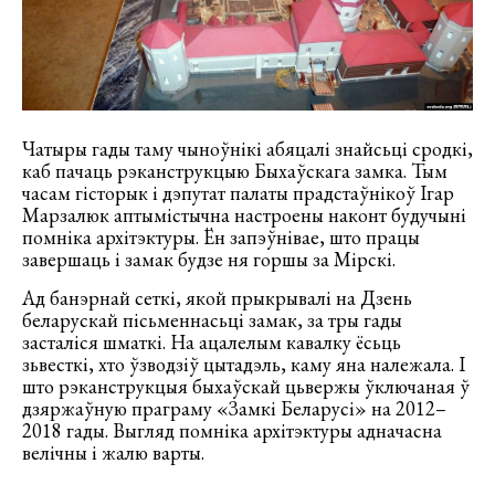
Чатыры гады таму чыноўнікі абяцалі знайсьці сродкі,
каб пачаць рэканструкцыю Быхаўскага замка. Тым
часам гісторык і дэпутат палаты прадстаўнікоў Ігар
Марзалюк аптымістычна настроены наконт будучыні
помніка архітэктуры. Ён запэўнівае, што працы
завершаць і замак будзе ня горшы за Мірскі.
Ад банэрнай сеткі, якой прыкрывалі на Дзень
беларускай пісьменнасьці замак, за тры гады
засталіся шматкі. На ацалелым кавалку ёсьць
зьвесткі, хто ўзводзіў цытадэль, каму яна належала. І
што рэканструкцыя быхаўскай цьвержы ўключаная ў
дзяржаўную праграму «Замкі Беларусі» на 2012–
2018 гады. Выгляд помніка архітэктуры адначасна
велічны і жалю варты.