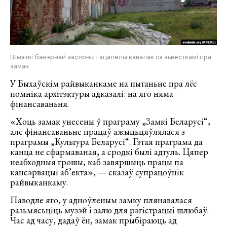
Шматкі банэрнай заслоны і ацалелы кавалак са зьвесткамі пра
замак
У Быхаўскім райвыканкаме на пытаньне пра лёс
помніка архітэктуры адказалі: на яго няма
фінансаваньня.
«Хоць замак унесены ў праграму „Замкі Беларусі“,
але фінансаваньне працаў ажыцьцяўлялася з
праграмы „Культура Беларусі“. Гэтая праграма да
канца не сфармаваная, а сродкі былі адтуль. Цяпер
неабходныя грошы, каб завяршыць працы па
кансэрвацыі аб’екта», — сказаў супрацоўнік
райвыканкаму.
Паводле яго, у адноўленым замку плянавалася
разьмясьціць музэй і залю для рэгістрацыі шлюбаў.
Час ад часу, дадаў ён, замак прыбіраюць ад