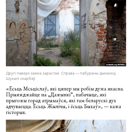
Другі паверх замка зарастае. Справа — пабураны дымаход.
Шукалі скарбаў
«Ёсьць Мсьціслаў, які цяпер мы робім дужа якасна.
Прыяжджайце на „Дажынкі“, пабачыце, які
прыгожы горад атрымаўся, які там беларускі дух
адчуваецца. Ёсьць Жылічы, і ёсьць Быхаў», — кажа
гісторык.