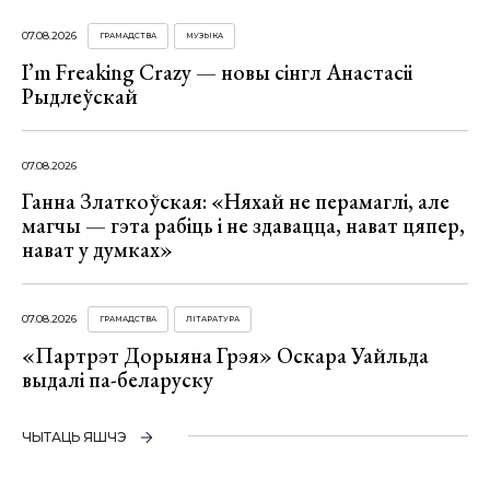
07.08.2026
ГРАМАДСТВА
МУЗЫКА
I’m Freaking Crazy — новы сінгл Анастасіі
Рыдлеўскай
07.08.2026
Ганна Златкоўская: «Няхай не перамаглі, але
магчы — гэта рабіць і не здавацца, нават цяпер,
нават у думках»
07.08.2026
ГРАМАДСТВА
ЛІТАРАТУРА
«Партрэт Дорыяна Грэя» Оскара Уайльда
выдалі па-беларуску
ЧЫТАЦЬ ЯШЧЭ