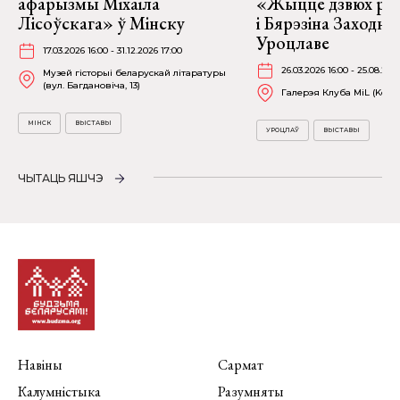
афарызмы Міхаіла
«Жыццё дзвюх рэк
Лісоўскага» ў Мінску
і Бярэзіна Заходня
Уроцлаве
17.03.2026 16:00 - 31.12.2026 17:00
26.03.2026 16:00 - 25.08.202
Музей гісторыі беларускай літаратуры
(вул. Багдановіча, 13)
Галерэя Клуба MiL (Kościu
МІНСК
ВЫСТАВЫ
УРОЦЛАЎ
ВЫСТАВЫ
ЧЫТАЦЬ ЯШЧЭ
Навіны
Сармат
Калумністыка
Разумняты