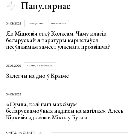
Папулярнае
04.08.2026
ГРАМАДСТВА
ЛІТАРАТУРА
Як Міцкевіч стаў Коласам. Чаму класік
беларускай літаратуры карыстаўся
псеўданімам замест уласнага прозвішча?
05.08.2026
«МАМА, НЕ ЖУРЫСЯ!»
Залегчы на дно ў Крыме
04.08.2026
«Сумна, калі наш максімум —
беларускамоўныя надпісы на магілах». Алесь
Кіркевіч адказвае Міколу Бугаю
ЧЫТАЦЬ ЯШЧЭ