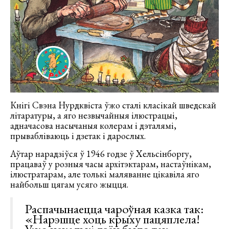
Кнігі Свэна Нурдквіста ўжо сталі класікай шведскай
літаратуры, а яго незвычайныя ілюстрацыі,
адначасова насычаныя колерам і дэталямі,
прывабліваюць і дзетак і дарослых.
Аўтар нарадзіўся ў 1946 годзе ў Хельсінборгу,
працаваў у розныя часы архітэктарам, настаўнікам,
ілюстратарам, але толькі маляванне цікавіла яго
найбольш цягам усяго жыцця.
Распачынаецца чароўная казка так:
«Нарэшце хоць крыху пацяплела!
Ужо некалькі дзён было так