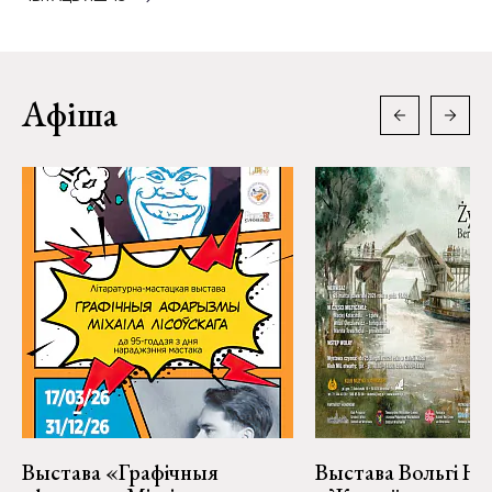
Афіша
Выстава «Графічныя
Выстава Вольгі На