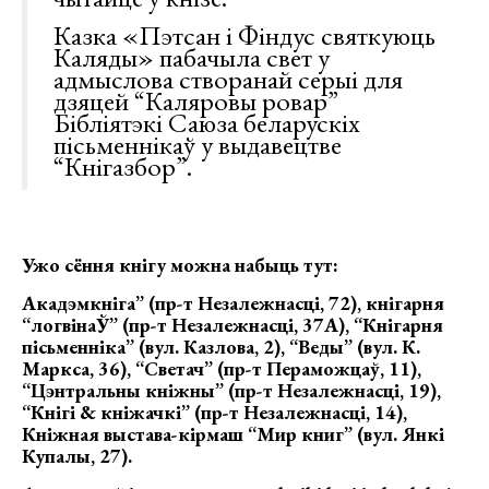
Казка «Пэтсан і Фіндус святкуюць
Каляды» пабачыла свет у
адмыслова створанай серыі для
дзяцей “Каляровы ровар”
Бібліятэкі Саюза беларускіх
пісьменнікаў у выдавецтве
“Кнігазбор”.
Ужо сёння кнігу можна набыць тут:
Акадэмкніга” (пр-т Незалежнасці, 72), кнігарня
“логвінаЎ” (пр-т Незалежнасці, 37А), “Кнігарня
пісьменніка” (вул. Казлова, 2), “Веды” (вул. К.
Маркса, 36), “Светач” (пр-т Пераможцаў, 11),
“Цэнтральны кніжны” (пр-т Незалежнасці, 19),
“Кнігі & кніжачкі” (пр-т Незалежнасці, 14),
Кніжная выстава-кірмаш “Мир книг” (вул. Янкі
Купалы, 27).