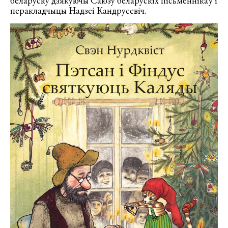
беларуску дзякуючы Саюзу беларускіх пісьменнікаў і
перакладчыцы Надзеі Кандрусевіч.