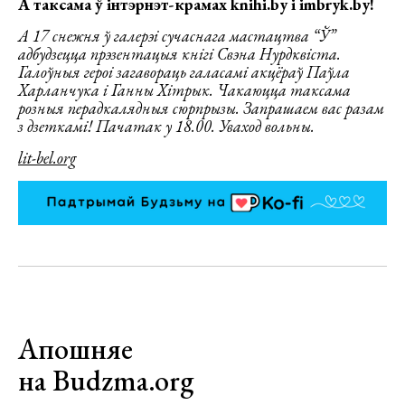
А таксама ў інтэрнэт-крамах knihi.by і imbryk.by!
А 17 снежня ў галерэі сучаснага мастацтва “Ў”
адбудзецца прэзентацыя кнігі Свэна Нурдквіста.
Галоўныя героі загавораць галасамі акцёраў Паўла
Харланчука і Ганны Хітрык. Чакаюцца таксама
розныя перадкалядныя сюрпрызы. Запрашаем вас разам
з дзеткамі! Пачатак у 18.00. Уваход вольны.
lit-bel.org
Апошняе
на Budzma.org