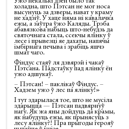
холадна, што Пэтсан не мог носа
высунуць за дзверы, нават у краму
не хадзіў. У хаце няма ні кавалачка
ежы, а заўтра ўжо Каляды. Трэба
абавязкова набыць што-небудзь да
святочнага стала, ссекчы ялінку ў
лесе і прывезці яе дахаты, напячы
імбірнага печыва і зрабіць яшчэ
шмат чаго.
Фіндус стаяў ля дзвярэй і чакаў
Пэтсана. Падстаўку пад ялінку ён
ужо адшукаў.
– Пэтсан! – паклікаў Фіндус. –
Хадзем ужо ў лес па ялінку!»
І тут здарылася тое, што не мусіла
здарыцца — Пэтсан падвярнуў
нагу. Як жа яны дойдуць да крамы,
як набудуць ежы, як прынясуць з
лесу ялінку?! Пра прыгоды герояў
чытайце ў кнізе.