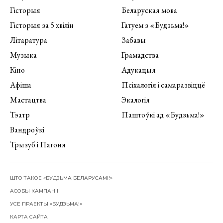
Гісторыя
Беларуская мова
Гісторыя за 5 хвілін
Гатуем з «Будзьма!»
Літаратура
Забавы
Музыка
Грамадства
Кіно
Адукацыя
Афіша
Псіхалогія і самаразвіццё
Мастацтва
Экалогія
Тэатр
Паштоўкі ад «Будзьма!»
Вандроўкі
Трызуб і Пагоня
ШТО ТАКОЕ «БУДЗЬМА БЕЛАРУСАМІ!»
АСОБЫ КАМПАНІІ
УСЕ ПРАЕКТЫ «БУДЗЬМА!»
КАРТА САЙТА