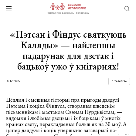
«Пэтсан і Фіндус святкуюць
Каляды» — найлепшы
падарунак для дзетак і
бацькоў ужо ў кнігарнях!
10.12.2015
ЛІТАРАТУРА
Цёплыя і смешныя гісторыі пра прыгоды дзядулі
Пэтсана і коціка Фіндуса, створаныя шведскім
пісьменнікам і мастаком Свэнам Нурдквістам, —
вядомыя і любімыя дзецьмі і іх бацькамі ў многіх
краінах свету, перакладзеныя больш як на 30 моў. А
цяпер дзядуля і коцік упершыню загаварылі па-