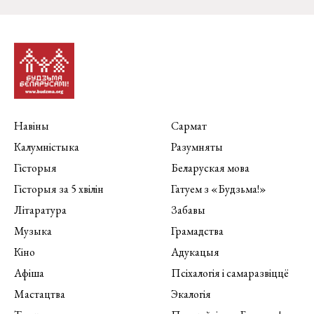
Навіны
Сармат
Калумністыка
Разумняты
Гісторыя
Беларуская мова
Гісторыя за 5 хвілін
Гатуем з «Будзьма!»
Літаратура
Забавы
Музыка
Грамадства
Кіно
Адукацыя
Афіша
Псіхалогія і самаразвіццё
Мастацтва
Экалогія