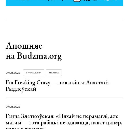
Апошняе
на Budzma.org
07.08.2026
ГРАМАДСТВА
МУЗЫКА
I’m Freaking Crazy — новы сінгл Анастасіі
Рыдлеўскай
07.08.2026
Ганна Златкоўская: «Няхай не перамаглі, але
магчы — гэта рабіць і не здавацца, нават цяпер,
нават у думках»