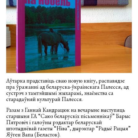
Аўтарка прадставіць сваю новую кнігу, распавядзе
пра ўражанні ад беларуска-ўкраінскага Палесся, ад
сустрэч з тамтэйшымі жыхарамі, знаёмства са
старадаўняй культурай Палесся.
Разам з Ганнай Кандрацюк на вечарыне выступяць
старшыня ГА “Саюз беларускіх пісьменнікаў” Барыс
Пятровіч і галоўны рэдактар беларускай
штотыднёвай газеты “Ніва”, дырэктар “Радыё Рацыя”
Яўген Вапа (Беласток).