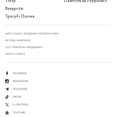
Тэатр
Паштоўкі ад «Будзьма!»
Вандроўкі
Трызуб і Пагоня
ШТО ТАКОЕ «БУДЗЬМА БЕЛАРУСАМІ!»
АСОБЫ КАМПАНІІ
УСЕ ПРАЕКТЫ «БУДЗЬМА!»
КАРТА САЙТА
FACEBOOK
INSTAGRAM
TELEGRAM
TIKTOK
X (TWITTER)
YOUTUBE