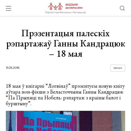
Прэзентацыя палескіх
рэпартажаў Ганны Кандрацюк
– 18 мая
15.05.2018
АФІША
18 мая ў кнігарні “Логвінаў” прэзентуем новую кнігу
аўтара нон-фікшн з Беласточчыны Ганны Кандрацюк
“Па Прыпяці па Нобель: рэпартаж з краіны балот і
бурштыну”.