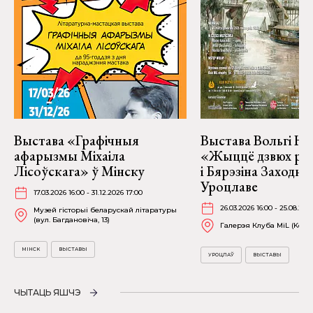
Выстава «Графічныя
Выстава Вольгі На
афарызмы Міхаіла
«Жыццё дзвюх рэк
Лісоўскага» ў Мінску
і Бярэзіна Заходня
Уроцлаве
17.03.2026 16:00 - 31.12.2026 17:00
26.03.2026 16:00 - 25.08.202
Музей гісторыі беларускай літаратуры
(вул. Багдановіча, 13)
Галерэя Клуба MiL (Kościu
МІНСК
ВЫСТАВЫ
УРОЦЛАЎ
ВЫСТАВЫ
ЧЫТАЦЬ ЯШЧЭ