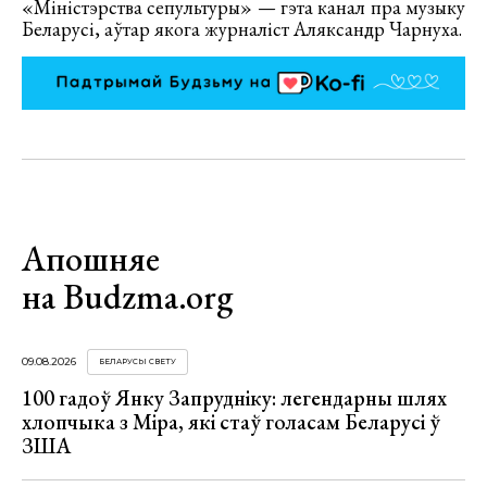
«Міністэрства сепультуры» — гэта канал пра музыку
Беларусі, аўтар якога журналіст Аляксандр Чарнуха.
Апошняе
на Budzma.org
09.08.2026
БЕЛАРУСЫ СВЕТУ
100 гадоў Янку Запрудніку: легендарны шлях
хлопчыка з Міра, які стаў голасам Беларусі ў
ЗША