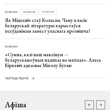
04.08.2026
ГРАМАДСТВА
ЛІТАРАТУРА
Як Міцкевіч стаў Коласам. Чаму класік
беларускай літаратуры карыстаўся
псеўданімам замест уласнага прозвішча?
04.08.2026
«Сумна, калі наш максімум —
беларускамоўныя надпісы на магілах». Алесь
Кіркевіч адказвае Міколу Бугаю
ЧЫТАЦЬ ЯШЧЭ
Афіша