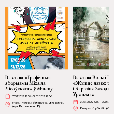
Выстава «Графічныя
Выстава Вольгі На
афарызмы Міхаіла
«Жыццё дзвюх рэк
Лісоўскага» ў Мінску
і Бярэзіна Заходня
Уроцлаве
17.03.2026 16:00 - 31.12.2026 17:00
26.03.2026 16:00 - 25.08.202
Музей гісторыі беларускай літаратуры
(вул. Багдановіча, 13)
Галерэя Клуба MiL (Kościu