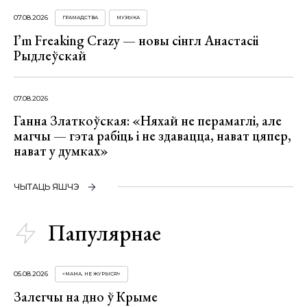
07.08.2026
ГРАМАДСТВА
МУЗЫКА
I’m Freaking Crazy — новы сінгл Анастасіі
Рыдлеўскай
07.08.2026
Ганна Златкоўская: «Няхай не перамаглі, але
магчы — гэта рабіць і не здавацца, нават цяпер,
нават у думках»
ЧЫТАЦЬ ЯШЧЭ
Папулярнае
05.08.2026
«МАМА, НЕ ЖУРЫСЯ!»
Залегчы на дно ў Крыме