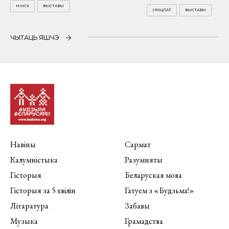
МІНСК
ВЫСТАВЫ
УРОЦЛАЎ
ВЫСТАВЫ
ЧЫТАЦЬ ЯШЧЭ
Навіны
Сармат
Калумністыка
Разумняты
Гісторыя
Беларуская мова
Гісторыя за 5 хвілін
Гатуем з «Будзьма!»
Літаратура
Забавы
Музыка
Грамадства