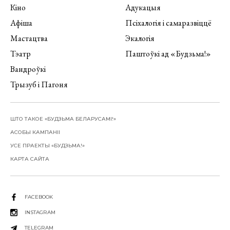
Кіно
Адукацыя
Афіша
Псіхалогія і самаразвіццё
Мастацтва
Экалогія
Тэатр
Паштоўкі ад «Будзьма!»
Вандроўкі
Трызуб і Пагоня
ШТО ТАКОЕ «БУДЗЬМА БЕЛАРУСАМІ!»
АСОБЫ КАМПАНІІ
УСЕ ПРАЕКТЫ «БУДЗЬМА!»
КАРТА САЙТА
FACEBOOK
INSTAGRAM
TELEGRAM