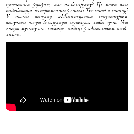
сусветнага ўзроўню, але па-беларуску? Ці можа вам
падабаюцца эксперыменты ў стылі The comet is coming?
У новым выпуску «Міністэрства сепультуры»
вывучаем новую беларускую музыкуна любы густ. Усю
гэтую музыку вы зможаце знайсці ў адмысловым плэй-
лісце».