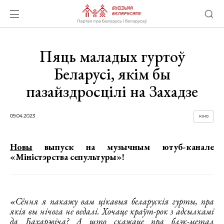
Пяць маладых гуртоў
Беларусі, якім бы
пазайздросцілі на Захадзе
09.04.2023
КІНО
Новы
выпуск на музычным ютуб-канале
«Міністэрства сепультуры»!
«Сёння я пакажу вам цікавыя беларускія гурты, пра
якія вы нічога не ведалі. Хочаце краўт-рок з адсылкамі
да Бахарэвіча? А што скажаце пра блэк-метал