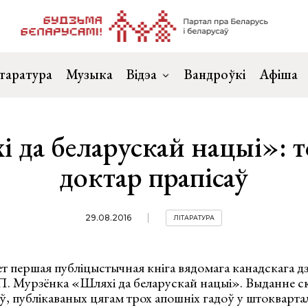
таратура
Музыка
Відэа
Вандроўкі
Афіша
 да беларускай нацыі»: т
доктар прапісаў
29.08.2016
ЛІТАРАТУРА
т першая публіцыстычная кніга вядомага канадскага д
П. Мурзёнка «Шляхі да беларускай нацыі». Выданне ск
аў, публікаваных цягам трох апошніх гадоў у штокварта