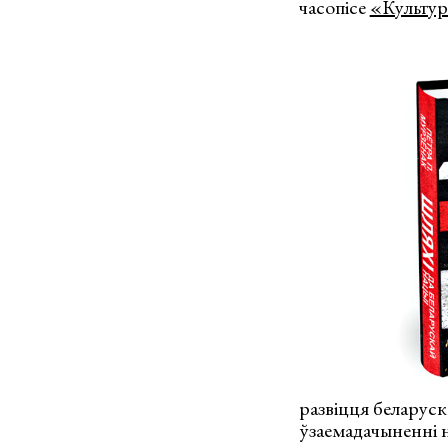
часопісе
«Культура
развіцця беларуск
ўзаемадачыненні на