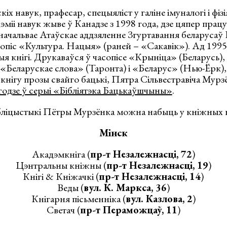
 навук, прафесар, спецыяліст у галіне імуналогі і фізія
міі навук жыве ў Канадзе з 1998 года, дзе цяпер працу
значальвае Атаўскае аддзяленне Згуртавання беларусаў
сопіс «Культура. Нацыя» (раней – «Сакавік»). Ад 1995
я кнігі. Друкаваўся ў часопісе «Крыніца» (Беларусь),
 «Беларускае слова» (Таронта) і «Беларус» (Нью-Ёрк),
кнігу прозы свайго бацькі, Пятра Сільвестравіча Мурз
годзе ў серыі «Бібліятэка Бацькаўшчыны»
.
ліцыстыкі Пётры Мурзёнка можна набыць у кніжных 
Мінск
Акадэмкніга (
пр-т Незалежнасці, 72
)
Цэнтральны кніжны (
пр-т Незалежнасці, 19
)
Кнігі & Кніжачкі (
пр-т Незалежнасці, 14
)
Веды (
вул. К. Маркса, 36
)
Кнігарня пісьменніка (
вул. Казлова, 2
)
Светач (
пр-т Пераможцаў, 11
)