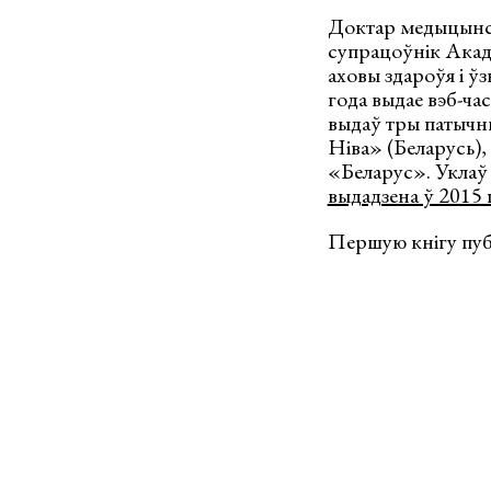
Доктар медыцынскіх
супрацоўнік Акадэ
аховы здароўя і ў
года выдае вэб-ча
выдаў тры патычны
Ніва» (Беларусь),
«Беларус». Уклаў 
выдадзена ў 2015 
Першую кнігу пуб