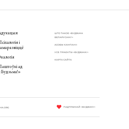
Адукацыя
ШТО ТАКОЕ «БУДЗЬМА
БЕЛАРУСАМІ!»
сіхалогія і
АСОБЫ КАМПАНІІ
самаразвіццё
УСЕ ПРАЕКТЫ «БУДЗЬМА!»
калогія
КАРТА САЙТА
Паштоўкі ад
«Будзьма!»
ПАДТРЫМАЙ «БУДЗЬМУ»
MA.ORG