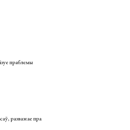
ізуе праблемы
саў, разважае пра