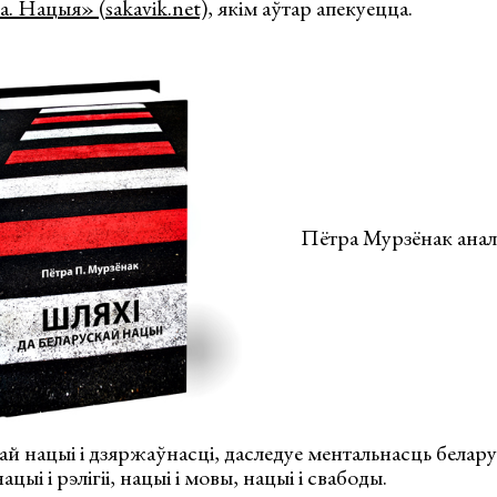
. Нацыя» (sakavik.net)
, якім аўтар апекуецца.
Пётра Мурзёнак анал
ай нацыі і дзяржаўнасці, даследуе ментальнасць белару
цыі і рэлігіі, нацыі і мовы, нацыі і свабоды.