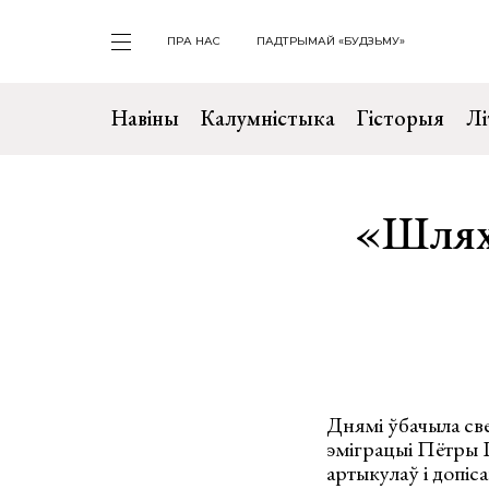
ПРА НАС
ПАДТРЫМАЙ «БУДЗЬМУ»
Навіны
Калумністыка
Гісторыя
Лі
«Шляхі
Днямі ўбачыла све
эміграцыі Пётры 
артыкулаў і допіс