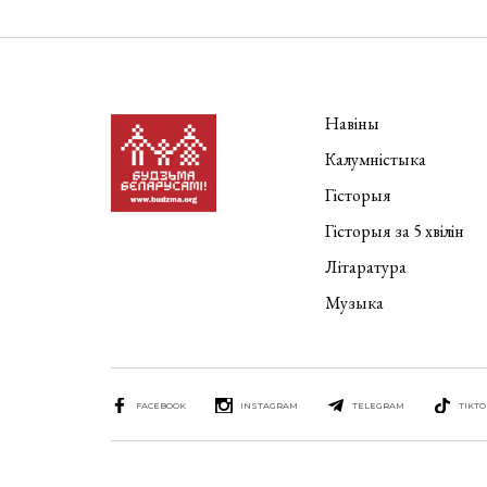
Навіны
Калумністыка
Гісторыя
Гісторыя за 5 хвілін
Літаратура
Музыка
FACEBOOK
INSTAGRAM
TELEGRAM
TIKTO