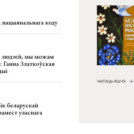
га нацыянальнага коду
х людзей, мы можам
»: Ганна Златкоўская
цыі
ЧЫТАЦЬ ЯШЧЭ
ік беларускай
замест уласнага