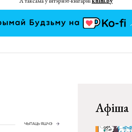
А таксама ў інтэрнэт-кнігарні
knihi
.
by
Афіша
ЧЫТАЦЬ ЯШЧЭ