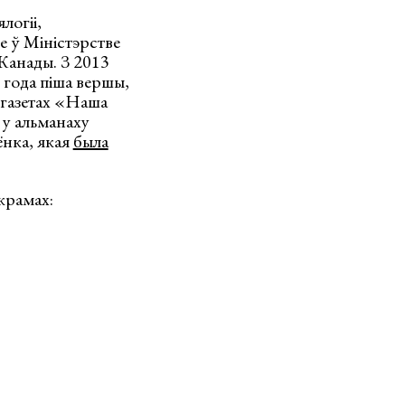
логіі,
е ў Міністэрстве
 Канады. З 2013
 года піша вершы,
 газетах «Наша
 у альманаху
ёнка, якая
была
крамах: