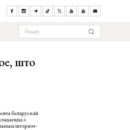
ое, што
зеяча беларускай
ладаецца з
льным інтэрнэт-