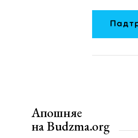
Апошняе
на Budzma.org