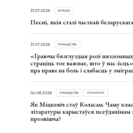
31.07.2026
МУЗЫКА
Песні, якія сталі часткай беларуска
31.07.2026
ГРАМАДСТВА
«Граючы бязглуздыя ролі нязломны
страціць тое важнае, што ў нас ёсць
пра права на боль і слабасць у эмігра
04.08.2026
ГРАМАДСТВА
ЛІТАРАТУРА
Як Міцкевіч стаў Коласам. Чаму клас
літаратуры карыстаўся псеўданімам 
прозвішча?