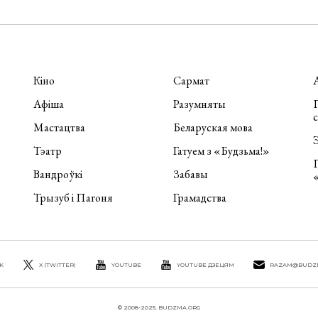
Кіно
Сармат
Афіша
Разумняты
П
Мастацтва
Беларуская мова
Э
Тэатр
Гатуем з «Будзьма!»
Вандроўкі
Забавы
Трызуб і Пагоня
Грамадства
K
X (TWITTER)
YOUTUBE
YOUTUBE ДЗЕЦЯМ
RAZAM@BUDZ
© 2008-2025, BUDZMA.ORG