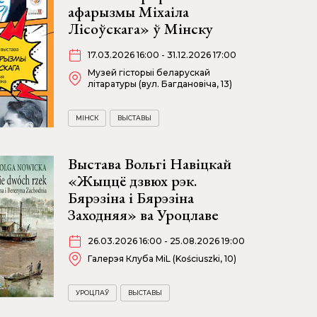
афарызмы Міхаіла
Лісоўскага» ў Мінску
17.03.2026 16:00 - 31.12.2026 17:00
Музей гісторыі беларускай
літаратуры (вул. Багдановіча, 13)
МІНСК
ВЫСТАВЫ
Выстава Вольгі Навіцкай
«Жыццё дзвюх рэк.
Бярэзіна і Бярэзіна
Заходняя» ва Уроцлаве
26.03.2026 16:00 - 25.08.2026 19:00
Галерэя Клуба MiL (Kościuszki, 10)
УРОЦЛАЎ
ВЫСТАВЫ