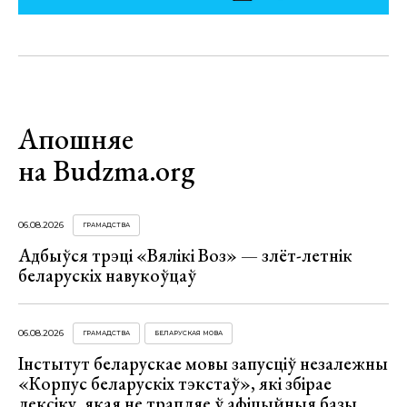
Апошняе
на Budzma.org
06.08.2026
ГРАМАДСТВА
Адбыўся трэці «Вялікі Воз» — злёт-летнік
беларускіх навукоўцаў
06.08.2026
ГРАМАДСТВА
БЕЛАРУСКАЯ МОВА
Інстытут беларускае мовы запусціў незалежны
«Корпус беларускіх тэкстаў», які збірае
лексіку, якая не трапляе ў афіцыйныя базы