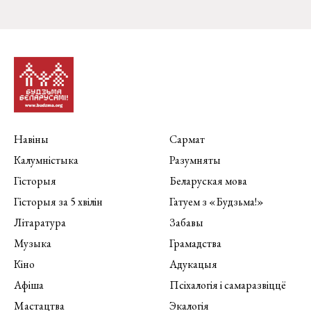
Навіны
Сармат
Калумністыка
Разумняты
Гісторыя
Беларуская мова
Гісторыя за 5 хвілін
Гатуем з «Будзьма!»
Літаратура
Забавы
Музыка
Грамадства
Кіно
Адукацыя
Афіша
Псіхалогія і самаразвіццё
Мастацтва
Экалогія