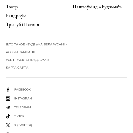
Тэатр
Паштоўкі ад «Будзьма!»
Вандроўкі
Трызуб і Пагоня
ШТО ТАКОЕ «БУДЗЬМА БЕЛАРУСАМІ!»
АСОБЫ КАМПАНІІ
УСЕ ПРАЕКТЫ «БУДЗЬМА!»
КАРТА САЙТА
FACEBOOK
INSTAGRAM
TELEGRAM
TIKTOK
X (TWITTER)