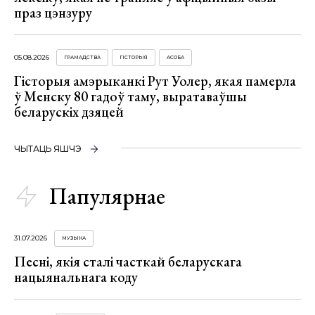
праз цэнзуру
05.08.2026
ГРАМАДСТВА
ГІСТОРЫЯ
АСОБА
Гісторыя амэрыканкі Рут Уолер, якая памерла
ў Менску 80 гадоў таму, выратаваўшы
беларускіх дзяцей
ЧЫТАЦЬ ЯШЧЭ
Папулярнае
31.07.2026
МУЗЫКА
Песні, якія сталі часткай беларускага
нацыянальнага коду