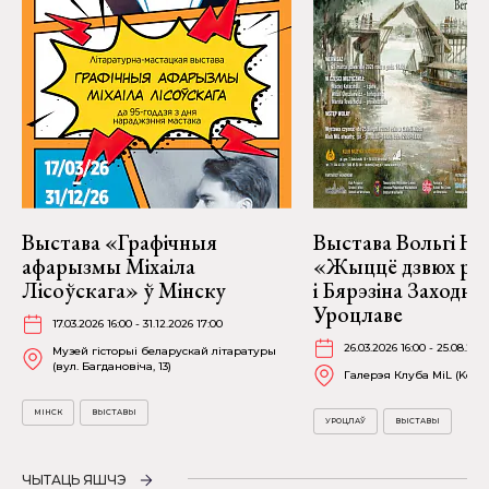
Выстава «Графічныя
Выстава Вольгі На
афарызмы Міхаіла
«Жыццё дзвюх рэк
Лісоўскага» ў Мінску
і Бярэзіна Заходня
Уроцлаве
17.03.2026 16:00 - 31.12.2026 17:00
26.03.2026 16:00 - 25.08.202
Музей гісторыі беларускай літаратуры
(вул. Багдановіча, 13)
Галерэя Клуба MiL (Kościu
МІНСК
ВЫСТАВЫ
УРОЦЛАЎ
ВЫСТАВЫ
ЧЫТАЦЬ ЯШЧЭ