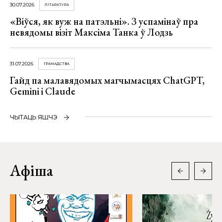
30.07.2026
ЛІТАРАТУРА
«Віўся, як вуж на патэльні». З успамінаў пра
невядомы візіт Максіма Танка ў Лодзь
31.07.2026
ГРАМАДСТВА
Гайд па малавядомых магчымасцях ChatGPT,
Gemini і Claude
ЧЫТАЦЬ ЯШЧЭ
Афіша