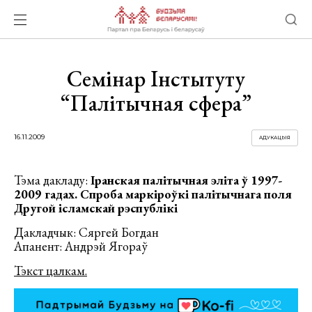
Семінар Інстытуту
“Палітычная сфера”
16.11.2009
АДУКАЦЫЯ
Тэма дакладу:
Іранская палітычная эліта ў 1997-
2009 гадах. Спроба маркіроўкі палітычнага поля
Другой ісламскай рэспублікі
Дакладчык: Сяргей Богдан
Апанент: Андрэй Ягораў
Тэкст цалкам.