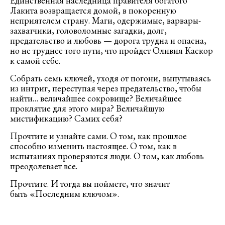
Единственная наследница правителя богатого
Лакита возвращается домой, в покоренную
неприятелем страну. Маги, одержимые, варвары-
захватчики, головоломные загадки, долг,
предательство и любовь — дорога трудна и опасна,
но не труднее того пути, что пройдет Оливия Каскор
к самой себе.
Собрать семь ключей, уходя от погони, выпутываясь
из интриг, переступая через предательство, чтобы
найти… величайшее сокровище? Величайшее
проклятие для этого мира? Величайшую
мистификацию? Самих себя?
Прочтите и узнайте сами. О том, как прошлое
способно изменить настоящее. О том, как в
испытаниях проверяются люди. О том, как любовь
преодолевает все.
Прочтите. И тогда вы поймете, что значит
быть «Последним ключом».