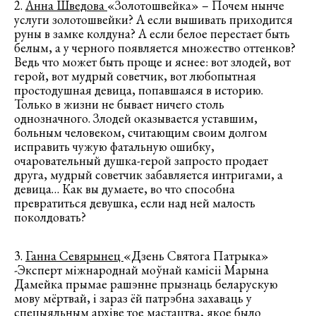
2.
Анна Шведова
«Золотошвейка» – Почем нынче
услуги золотошвейки? А если вышивать приходится
руны в замке колдуна? А если белое перестает быть
белым, а у черного появляется множество оттенков?
Ведь что может быть проще и яснее: вот злодей, вот
герой, вот мудрый советчик, вот любопытная
простодушная девица, попавшаяся в историю.
Только в жизни не бывает ничего столь
однозначного. Злодей оказывается уставшим,
больным человеком, считающим своим долгом
исправить чужую фатальную ошибку,
очаровательный душка-герой запросто продает
друга, мудрый советчик забавляется интригами, а
девица… Как вы думаете, во что способна
превратиться девушка, если над ней малость
поколдовать?
3.
Ганна Севярынец
«Дзень Святога Патрыка»
-Эксперт міжнароднай моўнай камісіі Марына
Дамейка прымае рашэнне прызнаць беларускую
мову мёртвай, і зараз ёй патрэбна захаваць у
спецыяльным архіве тое мастацтва, якое было