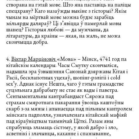
створана на гэтай мове. Што яна паставіць на паліцы
спецхрану? Каго назаўжды выкіне з гісторыі? Якім
чынам на мёртвай мове можна будзе зарабіць
мільярды даляраў? Ці з’явіцца ў памерлай мовы
шанец? Гісторыя любові — да мужчыны, да
літаратуры, да краіны — якая, на жаль, не можа
скончыцца добра.
4.
Віктар Марціновіч
«Мова» – Мінск, 4741 год па
кітайскім календары. Часы Смутку скончыліся,
надышла эра ўзвышэння Саюзнай дзяржавы Кітая і
Расіі, бесклапотных уцехаў, шопінг-рэлігіі і cold
sex’у. Аднак існуе Нешта, чаго ў гэтым грамадстве
суцэльнага дабрабыту не стае як вады і паветра.
Сентыментальны кантрабандыст Сярожа пад
страхам смяротнага пакарання ўвозіць каштоўны
скарб з-за мяжы і апынаецца пад пільным кантролем
мінскага падполля, узначаленага кітайскай мафіяй
пад кіраўніцтвам таямнічай Цёткі. Разам яны
спрабуюць зламаць сістэму, у якой дабро і зло,
асветнікі і злачынцы, каханне і спажыванне,