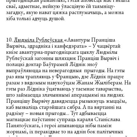
сваё, адметнае, нейкую ўласцівую ёй таямніцу-
загадку, якую нават цяжка растлумачыць, а можна
хіба толькі адчуць душой.
10.
Людміла Рублеўская
«Авантуры Пранціша
Вырвіча, здрадніка і канфедэрата» – У чацвёртай
кнізе авантурна-прыгодніцкага цыклу Людмілы
Рублеўскай загонны шляхцюк Пранціш Вырвіч і
полацкі доктар Баўтрамей Лёднік зноў
выпраўляюцца на неверагодныя прыгоды. На гэты
раз яны трапляюць у Францыю, дзе Лёднік працуе
разам з вядомым навукоўцам Жанам Жыліберам. На
гэты раз Лёдніка ўцягваюць у таемнае таварыства,
што займаецца злачыннымі аперацыямі на людзях.
Пранцішу Вырвічу давядзецца рызыкнуць жыццём,
каб вызваліць старэйшага сябра. А па вяртанні на
радзіму – новыя прыгоды… Тут адбываецца
магнацкае паўстанне супраць караля Станіслава
Панятоўскага, і героі апынаюцца нібы паміж
жорнамі, іх перакідвае то на адзін бок палітычных