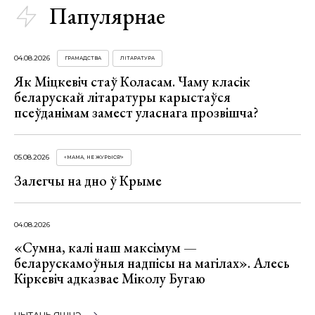
Папулярнае
04.08.2026
ГРАМАДСТВА
ЛІТАРАТУРА
Як Міцкевіч стаў Коласам. Чаму класік
беларускай літаратуры карыстаўся
псеўданімам замест уласнага прозвішча?
05.08.2026
«МАМА, НЕ ЖУРЫСЯ!»
Залегчы на дно ў Крыме
04.08.2026
«Сумна, калі наш максімум —
беларускамоўныя надпісы на магілах». Алесь
Кіркевіч адказвае Міколу Бугаю