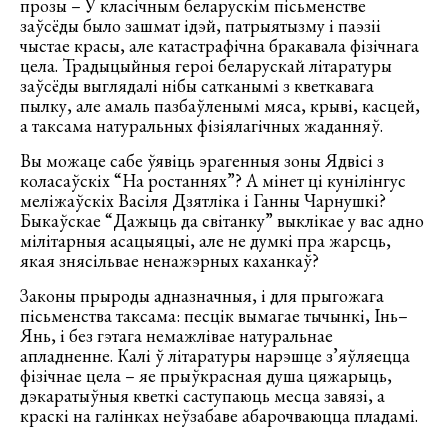
прозы – У класічным беларускім пісьменстве
заўсёды было зашмат ідэй, патрыятызму і паэзіі
чыстае красы, але катастрафічна бракавала фізічнага
цела. Традыцыйныя героі беларускай літаратуры
заўсёды выглядалі нібы сатканымі з кветкавага
пылку, але амаль пазбаўленымі мяса, крыві, касцей,
а таксама натуральных фізіялагічных жаданняў.
Вы можаце сабе ўявіць эрагенныя зоны Ядвісі з
коласаўскіх “На ростаннях”? А мінет ці кунілінгус
меліжаўскіх Васіля Дзятліка і Ганны Чарнушкі?
Быкаўскае “Дажыць да світанку” выклікае у вас адно
мілітарныя асацыяцыі, але не думкі пра жарсць,
якая знясільвае ненажэрных каханкаў?
Законы прыроды адназначныя, і для прыгожага
пісьменства таксама: песцік вымагае тычынкі, Інь–
Янь, і без гэтага немажлівае натуральнае
апладненне. Калі ў літаратуры нарэшце з’яўляецца
фізічнае цела – яе прыўкрасная душа цяжарыць,
дэкаратыўныя кветкі саступаюць месца завязі, а
краскі на галінках неўзабаве абарочваюцца пладамі.