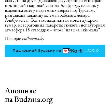
сілаў, то на другі. Давядзецца сустрэцца з егіпецкай
прынцэсай і каронай святога Альфрэда, плаваць у
вадзяным змеі ў падземных азёрах пад Туравам,
разгадваць таямніцу шлема арабскага лекара
Альбукасіса… Вас захопяць жывая мова і аўтарскі
гумар, неверагодныя павароты сюжэта і непаўторная
атмасфера 18 стагоддзя – эпохі “плашча і кінжала”.
Паводле
kniharnia.by
Апошняе
на Budzma.org