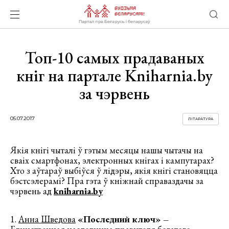
Топ-10 самых прадаваных
кніг на партале Kniharnia.by
за чэрвень
05.07.2017
ЛІТАРАТУРА
Якія кнігі чыталі ў гэтым месяцы нашы чытачы на
сваіх смартфонах, электронных кнігах і кампутарах?
Хто з аўтараў выбіўся ў лідэры, якія кнігі становяцца
бэстсэлерамі? Пра гэта ў кніжнай справаздачы за
чэрвень ад
kniharnia.by
1.
Анна Шведова
«Последний ключ»
–