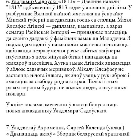
6.
Уладзімір Садоўскі
«1813» – Дзеянне навэлы
“1813” адбываецца ў 1813 годзе ў апошнія дні зімы. У
разбуранае Вялікай вайной мястэчка на ўскрайку
Мінскай губерні наведваецца госць са сталіцы. Міхал
Клеафас Агінскі — дыпламат, кампазітар, а зараз
сенатар Расійскай Імперыі — прыязджае пагасціць
да свайго дзядзькі ў фамільны замак ля Маладэчна. З
надыходам адлігі ў наваколлях мястэчка пачынаюць
адбывацца незразумелыя рэчы: забітыя жаўнеры
паўстаюць з поля мінулай бітвы і нападаюць на
жыхароў паселішча. Хутка замак Агінскіх апынаецца
ў аблозе хадзячых мерцвякоў. Міхалу Клеафасу не
застаецца нічога іншага, як зноў узяць у рукі зброю і
змагацца за свабоду роднага края. Толькі гэтым
разам ворагам будуць не жывыя людзі, а паўсталыя
пачвары.
У кнізе таксама змешчаны ў якасці бонуса пяць
новых апавяданняў Уладзіміра Садоўскага.
7.
Уладзіслаў Ахроменка, Сяргей Календа (уклад.)
«Дванаццаць актаў» Зборнік беларускай эратычнай