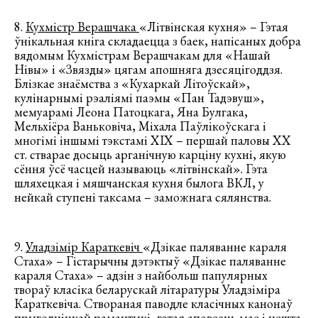
8.
Кухмістр Верашчака
«Літвінская кухня» – Гэтая
ўнікальная кніга складаецца з баек, напісаных добра
вядомым Кухмістрам Верашчакам для «Нашай
Нівы» і «Звязды» цягам апошняга дзесяцігоддзя.
Блізкае знаёмства з «Кухаркай Літоўскай»,
кулінарнымі рэаліямі паэмы «Пан Тадэвуш»,
мемуарамі Леона Патоцкага, Яна Булгака,
Мельхіёра Ваньковіча, Міхала Паўлікоўскага і
многімі іншымі тэкстамі ХІХ – першай паловы ХХ
ст. стварае досыць арганічную карціну кухні, якую
сёння ўсё часцей называюць «літвінскай». Гэта
шляхецкая і мяшчанская кухня былога ВКЛ, у
нейкай ступені таксама – заможнага сялянства.
9.
Уладзімір Караткевіч
«Дзікае паляванне караля
Стаха» – Гістарычны дэтэктыў «Дзікае паляванне
караля Стаха» – адзін з найбольш папулярных
твораў класіка беларускай лiтаратуры Уладзіміра
Караткевіча. Створаная паводле класічных канонаў
прыгодніцкай рамантыкі, гэтая аповесць мае і нешта