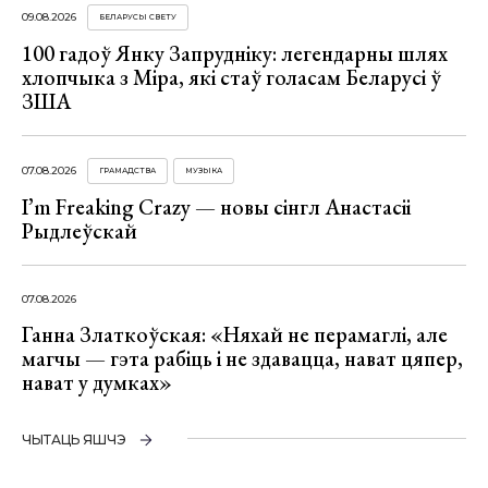
09.08.2026
БЕЛАРУСЫ СВЕТУ
100 гадоў Янку Запрудніку: легендарны шлях
хлопчыка з Міра, які стаў голасам Беларусі ў
ЗША
07.08.2026
ГРАМАДСТВА
МУЗЫКА
I’m Freaking Crazy — новы сінгл Анастасіі
Рыдлеўскай
07.08.2026
Ганна Златкоўская: «Няхай не перамаглі, але
магчы — гэта рабіць і не здавацца, нават цяпер,
нават у думках»
ЧЫТАЦЬ ЯШЧЭ