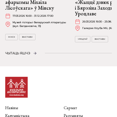
афарызмы Міхаіла
«Жыццё дзвюх рэк
Лісоўскага» ў Мінску
і Бярэзіна Заходня
Уроцлаве
17.03.2026 16:00 - 31.12.2026 17:00
26.03.2026 16:00 - 25.08.202
Музей гісторыі беларускай літаратуры
(вул. Багдановіча, 13)
Галерэя Клуба MiL (Kościu
МІНСК
ВЫСТАВЫ
УРОЦЛАЎ
ВЫСТАВЫ
ЧЫТАЦЬ ЯШЧЭ
Навіны
Сармат
Калумністыка
Разумняты