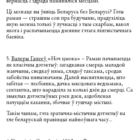
вернасць і здрада памяняліся месцамі.
Ці можаце вы ўявіць Беларусь без Беларусі? Гэты
раман — страшны сон пра будучыню, прадухіліць
якую можна толькі ў лучнасці з тым скарбам, вакол
якога і распачынаецца дзеянне гэтага лінгвістычнага
баевіка.
5.
Валеры Гапееў
«Ноч цмока» – Раман пачынаецца
як класічны дэтэктыў: загадкавая смерць маладой
жанчыны, сведкаў няма, слядоў таксама, сродак
забойства нявызначаны. Далей высвятляецца, што
забітая — лесбіянка, дачка мясцовага ведзьмака,
сектантка, што нарадзіла за колькі дзён да смерці. Са
звыклых дэтэктыўных рэек дзея, аздобленая
пачуццём кахання, збочвае ў гушчар містыкі.
Такім чынам, гэта эратычна-містычны дэтэктыў на
тле беларускай правінцыі найноўшага часу…