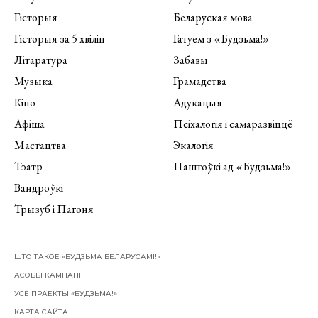
Гісторыя
Беларуская мова
Гісторыя за 5 хвілін
Гатуем з «Будзьма!»
Літаратура
Забавы
Музыка
Грамадства
Кіно
Адукацыя
Афіша
Псіхалогія і самаразвіццё
Мастацтва
Экалогія
Тэатр
Паштоўкі ад «Будзьма!»
Вандроўкі
Трызуб і Пагоня
ШТО ТАКОЕ «БУДЗЬМА БЕЛАРУСАМІ!»
АСОБЫ КАМПАНІІ
УСЕ ПРАЕКТЫ «БУДЗЬМА!»
КАРТА САЙТА