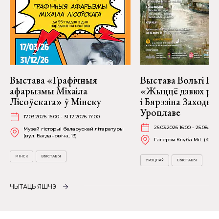
Выстава «Графічныя
Выстава Вольгі На
афарызмы Міхаіла
«Жыццё дзвюх рэк
Лісоўскага» ў Мінску
і Бярэзіна Заходня
Уроцлаве
17.03.2026 16:00 - 31.12.2026 17:00
26.03.2026 16:00 - 25.08.202
Музей гісторыі беларускай літаратуры
(вул. Багдановіча, 13)
Галерэя Клуба MiL (Kościu
МІНСК
ВЫСТАВЫ
УРОЦЛАЎ
ВЫСТАВЫ
ЧЫТАЦЬ ЯШЧЭ