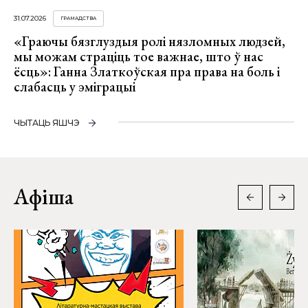
31.07.2026
ГРАМАДСТВА
«Граючы бязглуздыя ролі нязломных людзей,
мы можам страціць тое важнае, што ў нас
ёсць»: Ганна Златкоўская пра права на боль і
слабасць у эміграцыі
ЧЫТАЦЬ ЯШЧЭ
Афіша