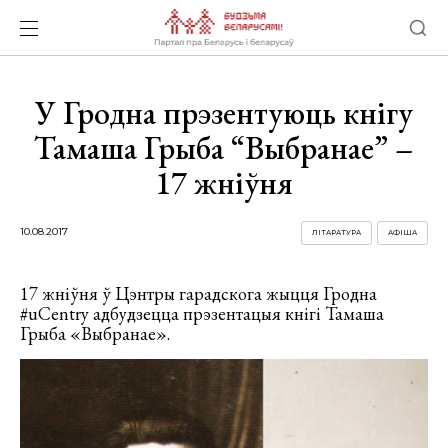
У Гродна прэзентуюць кнігу
Тамаша Грыба “Выбранае” –
17 жніўня
10.08.2017
ЛІТАРАТУРА
АФІША
17 жніўня ў Цэнтры гарадскога жыцця Гродна
#uCentry адбудзецца прэзентацыя кнігі Тамаша
Грыба «Выбранае».