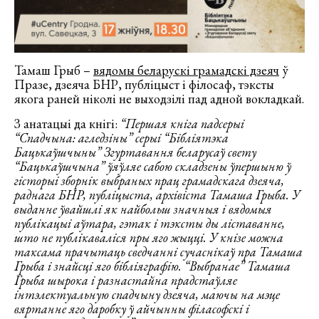
Тамаш Грыб –
вядомы беларускі грамадскі дзеяч
ў
Празе, дзеяча БНР, публіцыст і філосаф, тэксты
якога раней ніколі не выходзілі пад адной вокладкай.
З анатацыі да кнігі:
“Першая кніга падсерыі
“Спадчына: агледзіны” серыі “Бібліятэка
Бацькаўшчыны” Згуртавання беларусаў свету
“Бацькаўшчына” ўяўляе сабою складзены ўпершыню ў
гісторыі зборнік выбраных прац грамадскага дзеяча,
раднага БНР, публіцыста, архівіста Тамаша Грыба. У
выданне ўвайшлі як найбольш значныя і вядомыя
публікацыі аўтара, гэтак і тэксты ды ліставанне,
што не публікаваліся пры яго жыцці. У кнізе можна
таксама прачытаць сведчанні сучаснікаў пра Тамаша
Грыба і знайсці яго бібліяграфію. “Выбранае” Тамаша
Грыба шырока і разнастайна прадстаўляе
інтэлектуальную спадчыну дзеяча, маючы на мэце
вяртанне яго даробку ў айчынны філасофскі і