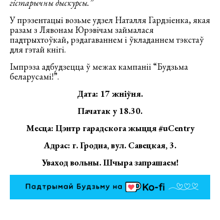
гістарычны дыскурсы.”
У прэзентацыі возьме удзел Наталля Гардзіенка, якая
разам з Лявонам Юрэвічам займалася
падтрыхтоўкай, рэдагаваннем і ўкладаннем тэкстаў
для гэтай кнігі.
Імпрэза адбудзецца ў межах кампаніі “Будзьма
беларусамі!”.
Дата:
17 жніўня
.
Пачатак у 18.30.
Месца
:
Цэнтр гарадскога жыцця #uCentry
Адрас: г. Гродна, вул. Савецкая, 3.
Уваход вольны. Шчыра запрашаем!