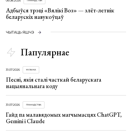
06.08.2026
ГРАМАДСТВА
Адбыўся трэці «Вялікі Воз» — злёт-летнік
беларускіх навукоўцаў
ЧЫТАЦЬ ЯШЧЭ
Папулярнае
31.07.2026
МУЗЫКА
Песні, якія сталі часткай беларускага
нацыянальнага коду
31.07.2026
ГРАМАДСТВА
Гайд па малавядомых магчымасцях ChatGPT,
Gemini і Claude