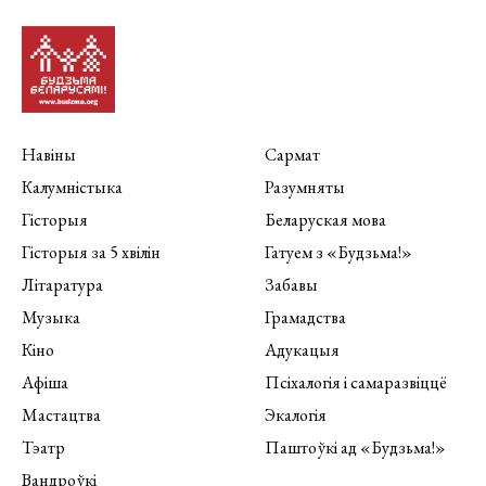
Навіны
Сармат
Калумністыка
Разумняты
Гісторыя
Беларуская мова
Гісторыя за 5 хвілін
Гатуем з «Будзьма!»
Літаратура
Забавы
Музыка
Грамадства
Кіно
Адукацыя
Афіша
Псіхалогія і самаразвіццё
Мастацтва
Экалогія
Тэатр
Паштоўкі ад «Будзьма!»
Вандроўкі