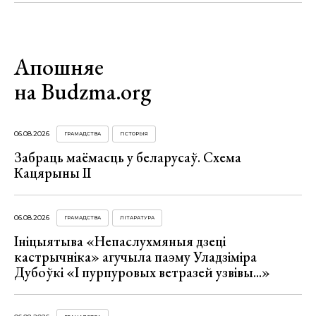
Апошняе
на Budzma.org
06.08.2026
ГРАМАДСТВА
ГІСТОРЫЯ
Забраць маёмасць у беларусаў. Схема
Кацярыны ІІ
06.08.2026
ГРАМАДСТВА
ЛІТАРАТУРА
Ініцыятыва «Непаслухмяныя дзеці
кастрычніка» агучыла паэму Уладзіміра
Дубоўкі «І пурпуровых ветразей узвівы...»