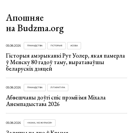
Апошняе
на Budzma.org
05.08.2026
ГРАМАДСТВА
ГІСТОРЫЯ
АСОБА
Гісторыя амэрыканкі Рут Уолер, якая памерла
ў Менску 80 гадоў таму, выратаваўшы
беларускіх дзяцей
05.08.2026
ГРАМАДСТВА
ЛІТАРАТУРА
Абвешчаны доўгі спіс прэміі імя Міхала
Анемпадыстава 2026
05.08.2026
«МАМА, НЕ ЖУРЫСЯ!»
Залегчы на дно ў Крыме