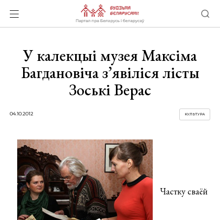
У калекцыі музея Максіма
Багдановіча з’явіліся лісты
Зоські Верас
04.10.2012
КУЛЬТУРА
Частку сваёй