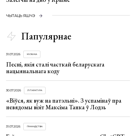
ЧЫТАЦЬ ЯШЧЭ
Папулярнае
31.07.2026
МУЗЫКА
Песні, якія сталі часткай беларускага
нацыянальнага коду
30.07.2026
ЛІТАРАТУРА
«Віўся, як вуж на патэльні». З успамінаў пра
невядомы візіт Максіма Танка ў Лодзь
31.07.2026
ГРАМАДСТВА