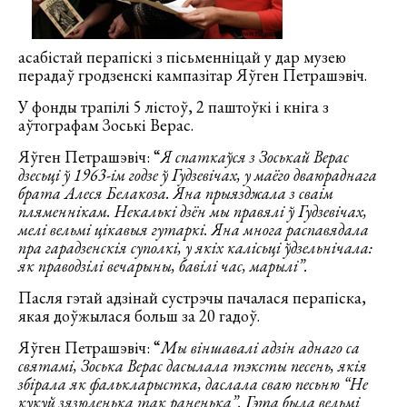
асабістай перапіскі з пісьменніцай у дар музею
перадаў гродзенскі кампазітар Яўген Петрашэвіч.
У фонды трапілі 5 лістоў, 2 паштоўкі і кніга з
аўтографам Зоські Верас.
Яўген Петрашэвіч: “
Я спаткаўся з Зоськай Верас
дзесьці ў 1963-ім годзе ў Гудзевічах, у маёго дваюраднага
брата Алеся Белакоза. Яна прыязджала з сваім
пляменнікам. Некалькі дзён мы правялі ў Гудзевічах,
мелі вельмі цікавыя гутаркі. Яна многа распавядала
пра гарадзенскія суполкі, у якіх калісьці ўдзельнічала:
як праводзілі вечарыны, бавілі час, марылі”.
Пасля гэтай адзінай сустрэчы пачалася перапіска,
якая доўжылася больш за 20 гадоў.
Яўген Петрашэвіч: “
Мы віншавалі адзін аднаго са
святамі, Зоська Верас дасылала тэксты песень, якія
збірала як фалькларыстка, даслала сваю песьню “Не
кукуй зязюленька так раненька”. Гэта была вельмі