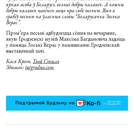
яркая асоба ў Беларусі, вельмі добры чалавек. А кожны
добры чалавек павінен мець пра сябе песьню. Вось я
зрабіў песьню на ўласныя словы “Беларусачка Зоська
Верас”.
Прэм’ера песьні адбудзецца сёння на вечарыне,
якую Гродзенскі музей Максіма Багдановіча ладзіць
у памяць Зоські Верас у памяшканні Гродзенскай
выставачнай залі.
Кася Крот,
Твой Стыль
Здымак:
tutgrodno.com