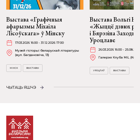
Выстава «Графічныя
Выстава Вольгі На
афарызмы Міхаіла
«Жыццё дзвюх рэк
Лісоўскага» ў Мінску
і Бярэзіна Заходня
Уроцлаве
17.03.2026 16:00 - 31.12.2026 17:00
26.03.2026 16:00 - 25.08.202
Музей гісторыі беларускай літаратуры
(вул. Багдановіча, 13)
Галерэя Клуба MiL (Kościu
МІНСК
ВЫСТАВЫ
УРОЦЛАЎ
ВЫСТАВЫ
ЧЫТАЦЬ ЯШЧЭ