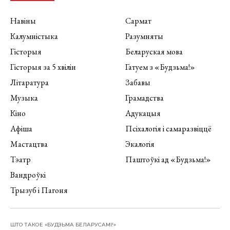
Навіны
Сармат
Калумністыка
Разумняты
Гісторыя
Беларуская мова
Гісторыя за 5 хвілін
Гатуем з «Будзьма!»
Літаратура
Забавы
Музыка
Грамадства
Кіно
Адукацыя
Афіша
Псіхалогія і самаразвіццё
Мастацтва
Экалогія
Тэатр
Паштоўкі ад «Будзьма!»
Вандроўкі
Трызуб і Пагоня
ШТО ТАКОЕ «БУДЗЬМА БЕЛАРУСАМІ!»