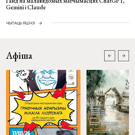
Гайд па малавядомых магчымасцях ChatGPT,
Gemini і Claude
ЧЫТАЦЬ ЯШЧЭ
Афіша