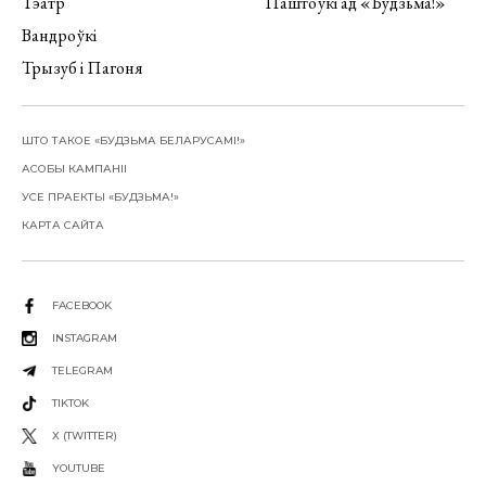
Тэатр
Паштоўкі ад «Будзьма!»
Вандроўкі
Трызуб і Пагоня
ШТО ТАКОЕ «БУДЗЬМА БЕЛАРУСАМІ!»
АСОБЫ КАМПАНІІ
УСЕ ПРАЕКТЫ «БУДЗЬМА!»
КАРТА САЙТА
FACEBOOK
INSTAGRAM
TELEGRAM
TIKTOK
X (TWITTER)
YOUTUBE