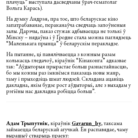
плачуць” выступала дасведчаны ўрач-гематолаг
Вольга Карась).
На думку Андрэя, пра тое, што беларускае кіно
запатрабаванае, пераканаўча сведчаць запоўненыя
залы. Дарэчы, паказ стужак адбываецца не толькі ў
Мінску – нядаўна і ў Гродне стала можна паглядзець
“Маленькага прынца” ў беларускім перакладзе.
На пытанне, ці павялічваецца з кожным разам
колькасць гледачоў, кіраўнік “Кінаконга” адказвае
так: “Аўдыторыя прырастае больш разнастайнасцю,
бо мы кожны раз імкнёмся паказаць новы жанр,
таму і прыходзіць шмат людзей. Складана ацаніць
дакладна, якім будзе рост аўдыторыі, але з выхадам у
рэгіёны нас дакладна робіцца больш”.
Адам Трыпутнік
, кіраўнік
Gavarun_by
, таксама
займаецца беларускай агучкай. Ён распавядае, чаму
вырашыў стварыць праект: