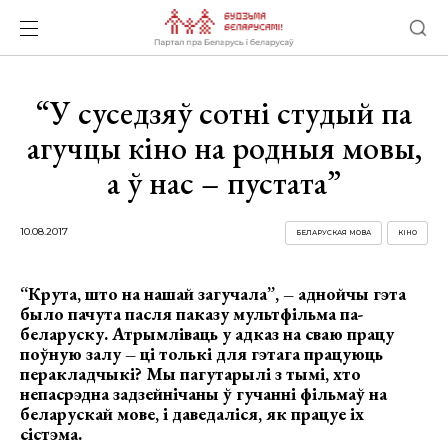
“У суседзяў сотні студый па
агучцы кіно на родныя мовы,
а ў нас – пустата”
10.08.2017
БЕЛАРУСКАЯ МОВА
КІНО
“Крута, што на нашай загучала”, – аднойчы гэта
было пачута пасля паказу мультфільма па-
беларуску. Атрымліваць у адказ на сваю працу
поўную залу – ці толькі для гэтага працуюць
перакладчыкі? Мы пагутарылі з тымі, хто
непасрэдна задзейнічаны ў гучанні фільмаў на
беларускай мове, і даведаліся, як працуе іх
сістэма.