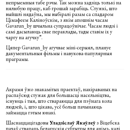
непрыемныя табе рэчы. Так можна хадзіць толькі на
нялюбую працу, каб грошай зарабіць. Стужкі, што
выйшлі нядаўна, мы выбіралі разам са спадаром
Цімафеем Каліноўскім, з якім апошнім часам
Gavarun_by шчыльна супрацоўнічае. Часам людзі і
самі дасылаюць свае пераклады, тады ставім іх у
чаргу на агучку”.
Цяпер Gavarun_by агучвае міні-серыял, плануе
дакументальныя фільмы і навукова-папулярныя
праграмы.
Акрамя ўжо знакамітых праектаў, накіраваных на
распаўсюд стужак для большасці насельніцтва,
існуюць і тыя, што ствараюцца для пэўнага кола
людзей, і, што цікава, усё больш пачынаюць
займацца гэтым юнакі.
Шаснаццацігадовы
Уладзіслаў Якаўлеў
з Віцебска
пачаў ствараць беларускія субтытры для анімэ, калі