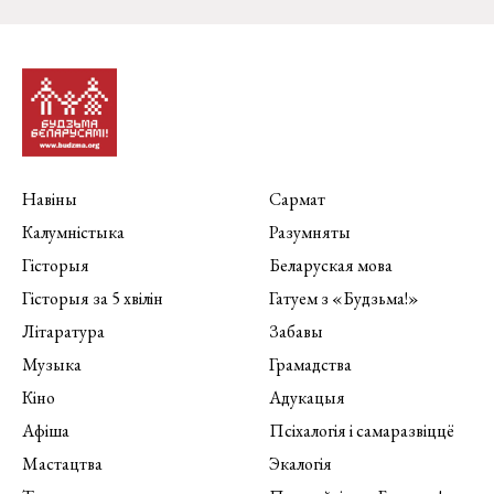
Навіны
Сармат
Калумністыка
Разумняты
Гісторыя
Беларуская мова
Гісторыя за 5 хвілін
Гатуем з «Будзьма!»
Літаратура
Забавы
Музыка
Грамадства
Кіно
Адукацыя
Афіша
Псіхалогія і самаразвіццё
Мастацтва
Экалогія