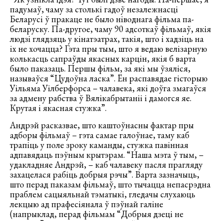
падумаў, чаму за столькі гадоў незалежнасці
Беларусі ў пракаце не было ніводнага фільма па-
беларуску. Па-другое, чаму 90 адсоткаў фільмаў, якія
людзі глядзяць у кінатэатрах, такія, што і хадзіць на
іх не хочацца? Гэта пры тым, што я ведаю велізарную
колькасць сапраўды якасных карцін, якія б варта
было паказаць. Першы фільм, за які мы ўзяліся,
называўся “Цудоўна ласка”. Ён распавядае гісторыю
Уільяма Уілберфорса – чалавека, які доўга змагаўся
за адмену рабства ў Вялікабрытаніі і дамогся яе.
Крутая і якасная стужка”.
Андрэй расказвае, што каштоўнасны фактар пры
адборы фільмаў – гэта самае галоўнае, таму каб
трапіць у поле зроку каманды, стужка павінная
адпавядаць пэўным крытэрам. “Наша мэта ў тым, –
удакладняе Андрэй, – каб чалавеку пасля прагляду
захацелася рабіць добрыя рэчы”. Варта зазначыць,
што перад паказам фільмаў, што тычацца непасрэдна
праблем сацыяльнай тэматыкі, гледачы слухаюць
лекцыю ад прафесіянала ў пэўнай галіне
(напрыклад, перад фільмам “Добрыя дзеці не