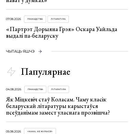
нават у думках»
07.08.2026
ГРАМАДСТВА
ЛІТАРАТУРА
«Партрэт Дорыяна Грэя» Оскара Уайльда
выдалі па-беларуску
ЧЫТАЦЬ ЯШЧЭ
Папулярнае
04.08.2026
ГРАМАДСТВА
ЛІТАРАТУРА
Як Міцкевіч стаў Коласам. Чаму класік
беларускай літаратуры карыстаўся
псеўданімам замест уласнага прозвішча?
05.08.2026
«МАМА, НЕ ЖУРЫСЯ!»