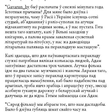
“
Gavarun_by
быў распачаты ў снежні мінулага года.
Істотныя прычыны? Для мяне было дзіўна і
незразумела, чаму ў Расіі і Украіне існуюць сотні
студый, аб’яднанняў і рэліз-суполак па агучцы
відэакантэнту на родныя мовы, а ў нас пустата. Гэта
нешта таго кшталту, калі ў Вільні заходзіш у
кнігарню, а палова крамы заваленая сусветнай
літаратурай па-літоўску, у нас жа даводзіцца
літаральна паляваць на перакладную мастацкую”.
Калі здаецца, што для паўнавартаснага перакладу
стужкі патрэбная вялікая колькасць людзей, Адам
запэўнівае: дастаткова трох чалавек. Агучка фільма
ідзе на два галасы: мужчынскі і жаночы. Акрамя таго,
што ў працэсе запісу пераклад карэктуецца пад
працягласць вымаўлення, каб было падабенства пад
арыгінал, трэба яшчэ зрабіць і апрацоўку гуку, звесці
асобную гукавую дарожку з беларускай агучкай і
далучыць яе да відэа. Гэтым займаецца сам Адам.
“Сярод фільмаў мы абіраем тое, што нам даспадобы.
Было б дзіўна губляць шмат свайго часу на