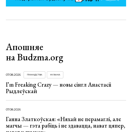
Апошняе
на Budzma.org
07.08.2026
ГРАМАДСТВА
МУЗЫКА
I’m Freaking Crazy — новы сінгл Анастасіі
Рыдлеўскай
07.08.2026
Ганна Златкоўская: «Няхай не перамаглі, але
магчы — гэта рабіць і не здавацца, нават цяпер,