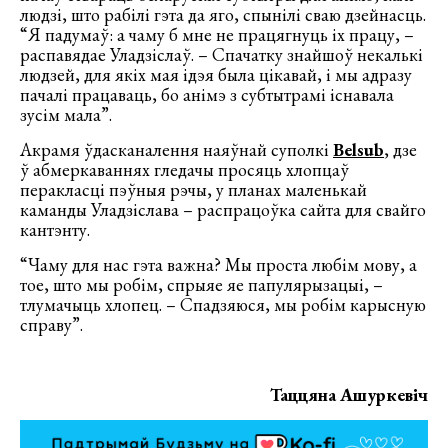
людзі, што рабілі гэта да яго, спынілі сваю дзейнасць.
“Я падумаў: а чаму б мне не працягнуць іх працу, –
распавядае Уладзіслаў. – Спачатку знайшоў некалькі
людзей, для якіх мая ідэя была цікавай, і мы адразу
пачалі працаваць, бо анімэ з субтытрамі існавала
зусім мала”.
Акрамя ўдасканалення наяўнай суполкі
Belsub
, дзе
ў абмеркаваннях гледачы просяць хлопцаў
перакласці пэўныя рэчы, у планах маленькай
каманды Уладзіслава – распрацоўка сайта для свайго
кантэнту.
“Чаму для нас гэта важна? Мы проста любім мову, а
тое, што мы робім, спрыяе яе папулярызацыі, –
тлумачыць хлопец. – Спадзяюся, мы робім карысную
справу”.
Таццяна Ашуркевіч