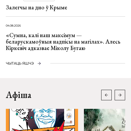
Залегчы на дно ў Крыме
04.08.2026
«Сумна, калі наш максімум —
беларускамоўныя надпісы на магілах». Алесь
Кіркевіч адказвае Міколу Бугаю
ЧЫТАЦЬ ЯШЧЭ
Афіша