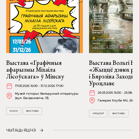
Выстава «Графічныя
Выстава Вольгі На
афарызмы Міхаіла
«Жыццё дзвюх рэк
Лісоўскага» ў Мінску
і Бярэзіна Заходня
Уроцлаве
17.03.2026 16:00 - 31.12.2026 17:00
26.03.2026 16:00 - 25.08.202
Музей гісторыі беларускай літаратуры
(вул. Багдановіча, 13)
Галерэя Клуба MiL (Kościu
МІНСК
ВЫСТАВЫ
УРОЦЛАЎ
ВЫСТАВЫ
ЧЫТАЦЬ ЯШЧЭ