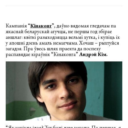
Кампанія “
Кінаконг
”, даўно вядомая гледачам па
якаснай беларускай агучцы, не першы год збірае
аншлаг: квіткі разыходзяцца вельмі хутка, і купіць іх
у апошні дзень амаль немагчыма. Хочаш – рыхтуйся
загадзя. Пра ўвесь шлях праекта да поспеху
распавядае кіраўнік “Кінаконга”
Андрэй Кім.
“Як узнікла ідэя? Тут былі дзве нагоды. Па-першае, я