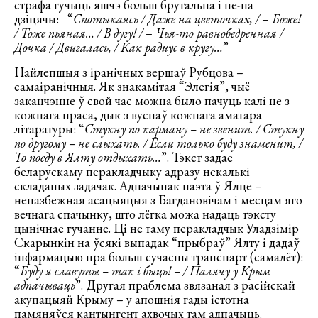
страфа гучыць яшчэ больш брутальна і не-па
дзіцячы: “
Спотыкаясь / Даже на цветочках, /
–
Боже!
/ Тоже пьяная… / В дугу! /
–
Чья-то равнобедренная /
Дочка / Двигалась, / Как радиус в кругу…
”
Найлепшыя з іранічных вершаў Рубцова –
самаіранічныя. Як знакамітая “Элегія”, чыё
заканчэнне ў свой час можна было пачуць калі не з
кожнага праса, дык з вуснаў кожнага аматара
літаратуры: “
Стукну по карману – не звенит. / Стукну
по другому – не слыхать. / Если только буду знаменит, /
То поеду в Ялту отдыхать…
”. Тэкст задае
беларускаму перакладчыку адразу некалькі
складаных задачак. Адпачынак паэта ў Ялце –
непазбежная асацыяцыя з Багдановічам і месцам яго
вечнага спачынку, што лёгка можа надаць тэксту
цынічнае гучанне. Ці не таму перакладчык Уладзімір
Скарынкін на ўсякі выпадак “прыбраў” Ялту і дадаў
інфармацыю пра больш сучасны транспарт (самалёт):
“
Буду я славуты – так і быць! – / Палячу у Крым
адпачываць
”. Другая праблема звязаная з расійскай
акупацыяй Крыму – у апошнія гады істотна
памяняўся кантынгент ахвочых там адпачыць.