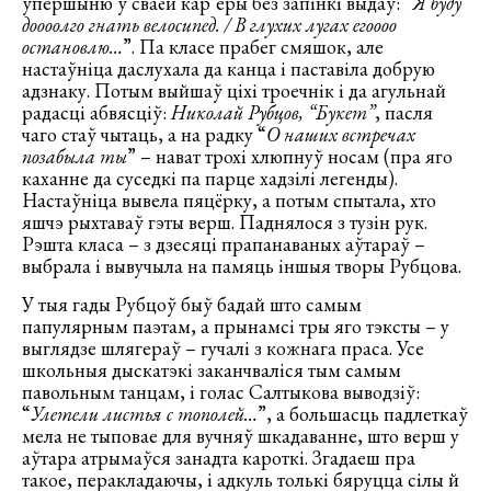
ўпершыню ў сваёй кар’еры без запінкі выдаў: “
Я буду
доооолго гнать велосипед. / В глухих лугах егоооо
остановлю…
”. Па класе прабег смяшок, але
настаўніца даслухала да канца і паставіла добрую
адзнаку. Потым выйшаў ціхі троечнік і да агульнай
радасці абвясціў:
Николай Рубцов, “Букет”
, пасля
чаго стаў чытаць, а на радку “
О наших встречах
позабыла ты
” – нават трохі хлюпнуў носам (пра яго
каханне да суседкі па парце хадзілі легенды).
Настаўніца вывела пяцёрку, а потым спытала, хто
яшчэ рыхтаваў гэты верш. Паднялося з тузін рук.
Рэшта класа – з дзесяці прапанаваных аўтараў –
выбрала і вывучыла на памяць іншыя творы Рубцова.
У тыя гады Рубцоў быў бадай што самым
папулярным паэтам, а прынамсі тры яго тэксты – у
выглядзе шлягераў – гучалі з кожнага праса. Усе
школьныя дыскатэкі заканчваліся тым самым
павольным танцам, і голас Салтыкова выводзіў:
“
Улетели листья с тополей…
”, а большасць падлеткаў
мела не тыповае для вучняў шкадаванне, што верш у
аўтара атрымаўся занадта кароткі. Згадаеш пра
такое, перакладаючы, і адкуль толькі бяруцца сілы й