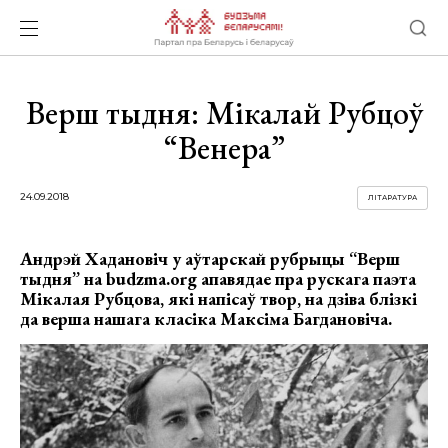
Верш тыдня: Мікалай Рубцоў
“Венера”
24.09.2018
ЛІТАРАТУРА
Андрэй Хадановіч у аўтарскай рубрыцы “Верш
тыдня” на budzma.org апавядае пра рускага паэта
Мікалая Рубцова, які напісаў твор, на дзіва блізкі
да верша нашага класіка Максіма Багдановіча.