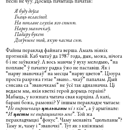
песні не чуў. Досыць пачытаць пачатак:
Я буду доўга
Гнаць веласіпед.
На поплаве глухім яго спыню.
Нарву званочкаў.
Падару букет
Дзяўчыне той, якую часта сню.
Файны пераклад файнага верша. Амаль ніякіх
прэтэнзій. Каб чытаў да 1987 года, дык, можа, нічога
б і не заўважыў. А вось маючы ў вуху мелодыю, “на
поплаве” ў пачатку радка ўжо не паставіш. Як і
“нарву званочкаў” на месцы “нарву цветов”. Цэзура
проста разрэжа гэтае “звано… чкаў” папалам. Дый
сэнсава са “званочкамі” не ўсё так адназначна. Ці
ведаем мы, якія кветкі герой дорыць гераіні?
Мабыць, у кожнага чытача свая карціна. А калі,
барані божа, рамонкі? У іншым перакладзе чытаем:
“
Не вырошчваць
цюльпаны
ні з кім
”, а ў арыгінале:
“
И
цветы
не выращивать мне
”. Той жа
перакладчыцкі “фокус”. Чаму менавіта “цюльпаны”?
Таму ж, чаму і “званочкі”. Тут як з кніжнымі