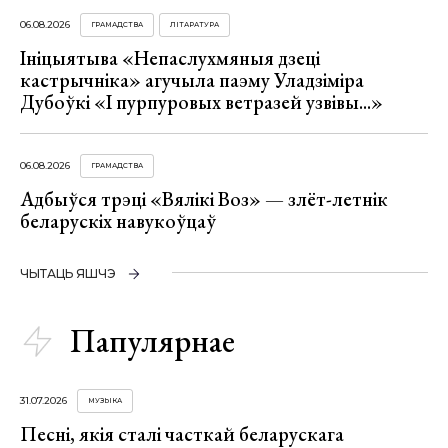
06.08.2026
ГРАМАДСТВА
ЛІТАРАТУРА
Ініцыятыва «Непаслухмяныя дзеці
кастрычніка» агучыла паэму Уладзіміра
Дубоўкі «І пурпуровых ветразей узвівы...»
06.08.2026
ГРАМАДСТВА
Адбыўся трэці «Вялікі Воз» — злёт-летнік
беларускіх навукоўцаў
ЧЫТАЦЬ ЯШЧЭ
Папулярнае
31.07.2026
МУЗЫКА
Песні, якія сталі часткай беларускага