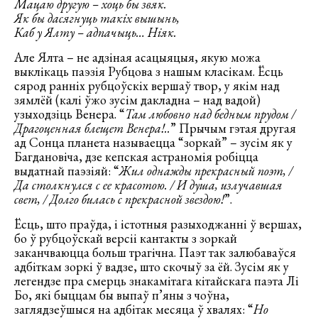
Мацаю другую – хоць бы звяк.
Як бы дасягнуць такіх вышынь,
Каб у Ялту – адпачыць… Ніяк.
Але Ялта – не адзіная асацыяцыя, якую можа
выклікаць паэзія Рубцова з нашым класікам. Ёсць
сярод ранніх рубцоўскіх вершаў твор, у якім над
зямлёй (калі ўжо зусім дакладна – над вадой)
узыходзіць Венера. “
Там любовно над бедным прудом /
Драгоценная блещет Венера!..
” Прычым гэтая другая
ад Сонца планета называецца “зоркай” – зусім як у
Багдановіча, дзе кепская астраномія робіцца
выдатнай паэзіяй: “
Жил однажды прекрасный поэт, /
Да столкнулся с ее красотою. / И душа, излучавшая
свет, / Долго билась с прекрасной звездою!
”.
Ёсць, што праўда, і істотныя разыходжанні ў вершах,
бо ў рубцоўскай версіі кантакты з зоркай
заканчваюцца больш трагічна. Паэт так залюбаваўся
адбіткам зоркі ў вадзе, што скочыў за ёй. Зусім як у
легендзе пра смерць знакамітага кітайскага паэта Лі
Бо, які быццам бы выпаў п’яны з чоўна,
заглядзеўшыся на адбітак месяца ў хвалях: “
Но