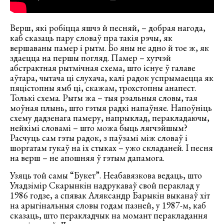
Верш, які робіцца яшчэ й песняй, – добрая нагода,
каб сказаць пару словаў пра такія рэчы, як
вершаваны памер і рытм. Бо яны не адно й тое ж, як
здаецца на першы погляд. Памер – хутчэй
абстрактная рытмічная схема, што існуе ў галаве
аўтара, чытача ці слухача, калі радок успрымаецца як
пяцістопны ямб ці, скажам, трохстопны анапест.
Толькі схема. Рытм жа – тыя рэальныя словы, тая
моўная плынь, што гэтыя радкі напаўняе. Напоўніць
схему дадзенага памеру, напрыклад, перакладаючы,
нейкімі словамі – што можа быць лягчэйшым?
Расчуць сам гэты радок, з паўзамі між словаў і
шоргатам гукаў на іх стыках – ужо складаней. І песня
на верш – не апошняя ў гэтым дапамога.
Узяць той самы “Букет”. Неабавязкова ведаць, што
Уладзімір Скарынкін надрукаваў свой пераклад у
1986 годзе, а спявак Аляксандр Барыкін выканаў хіт
на арыгінальныя словы годам пазней, у 1987-м, каб
сказаць, што перакладчык на момант перакладання