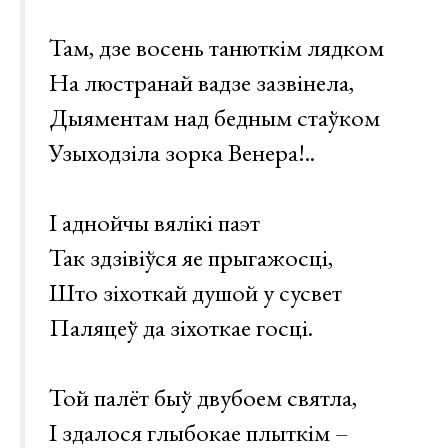
Там, дзе восень танюткім лядком
На люстранай вадзе зазвінела,
Дыяментам над бедным стаўком
Узыходзіла зорка Венера!..
І аднойчы вялікі паэт
Так здзівіўся яе прыгажосці,
Што зіхоткай душой у сусвет
Паляцеў да зіхоткае госці.
Той палёт быў двубоем святла,
І здалося глыбокае плыткім –