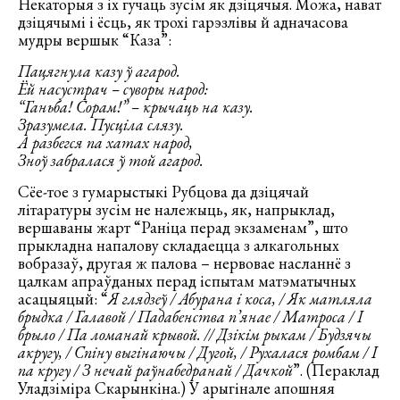
Некаторыя з іх гучаць зусім як дзіцячыя. Можа, нават
дзіцячымі і ёсць, як трохі гарэзлівы й адначасова
мудры вершык “Каза”:
Пацягнула казу ў агарод.
Ёй насустрач – суворы народ:
“Ганьба! Сорам!” – крычаць на казу.
Зразумела. Пусціла слязу.
А разбегся па хатах народ,
Зноў забралася ў той агарод.
Сёе-тое з гумарыстыкі Рубцова да дзіцячай
літаратуры зусім не належыць, як, напрыклад,
вершаваны жарт “Раніца перад экзаменам”, што
прыкладна напалову складаецца з алкагольных
вобразаў, другая ж палова – нервовае насланнё з
цалкам апраўданых перад іспытам матэматычных
асацыяцый: “
Я глядзеў / Абурана і коса, / Як матляла
брыдка / Галавой / Падабенства п’янае / Матроса / І
брыло / Па ломанай крывой. // Дзікім рыкам / Будзячы
акругу, / Спіну выгінаючы / Дугой, / Рухалася ромбам / І
па кругу / З нечай раўнабедранай / Дачкой
”. (Пераклад
Уладзіміра Скарынкіна.) У арыгінале апошняя