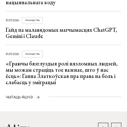
нацыянальнага коду
31.07.2026
ГРАМАДСТВА
Гайд па малавядомых магчымасцях ChatGPT,
Gemini і Claude
31.07.2026
ГРАМАДСТВА
«Граючы бязглуздыя ролі нязломных людзей,
мы можам страціць тое важнае, што ў нас
ёсць»: Ганна Златкоўская пра права на боль і
слабасць у эміграцыі
ЧЫТАЦЬ ЯШЧЭ