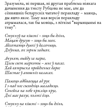
Зразумела, ні першая, ні другая праблема ніякага
дачынення да тэксту Рубцова не мае, але да
сённяшніх беларускіх чытачоў перакладу – маюць,
ды яшчэ якое. Таму мая версія перакладу
атрымалася, так бы мовіць, з лёгкімі “варыяцыямі на
тэму”:
Стукнуў па кішэні – хоць бы дзінь,
Мацаю другую – хоць бы звяк.
Адлятаюць думкі ў далячыць,
Дзіўныя, як зорны задыяк.
Ачуняю, выйду за парог,
Цэлы свет маркоты – мне ў пасаг.
Хай вятрыска пройдзеных дарог
Шастае ў апошніх валасах.
Памяць адбіваецца ад рук
І з-пад ног сыходзіць маладосць.
Сонейка па небе крэсліць круг,
Дні мае рахуе, колькі ёсць.
Стукну па кішэні – хоць бы дзінь,