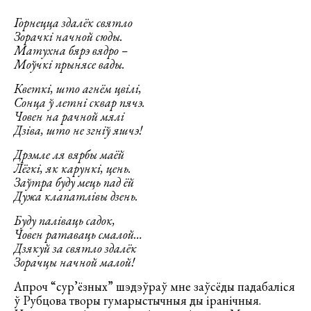
Горнецца здалёк святло
Зорачкі начной сюды.
Матухна бярэ вядро –
Моўчкі прынясе вады.
Кветкі, што агнём цвілі,
Сонца ў летні сквар пячэ.
Човен на рачной мялі
Дзіва, што не згніў яшчэ!
Дрэмле ля вярбы маёй
Лёгкі, як карункі, цень.
Заўтра буду мець пад ёй
Дужа клапатлівы дзень.
Буду паліваць садок,
Човен ратаваць смалой…
Дзякуй за святло здалёк
Зорачцы начной малой!
Апроч “сур’ёзных” шэдэўраў мне заўсёды падабаліся
ў Рубцова творы гумарыстычныя ды іранічныя.