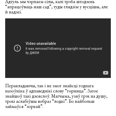
Адтуль мы чэрпаем сілы, калі трэба штодзень
“апрацоўваць наш сад”, туды глядзім у вусцішы, але
й надзеі.
Перакладаючы, так і не змог знайсці годнага
назоўніка ў адпаведнікі слову “горница”. Затое
знайшоў такі дзеяслоў. Магчыма, узяў грэх на душу,
трохі аслабіўшы вобраз “лодкі”. Бо найбольш
займаўся “зоркай”.