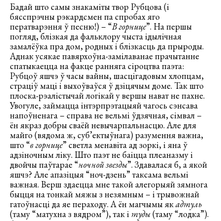
Бадай што самы знакаміты твор Рубцова (і
бясспрэчны рэкардсмен па спробах яго
ператварэння ў песню!) – “
В горнице
”. На першы
погляд, блізкая да фальклору чыста ідылічная
замалёўка пра дом, родных і блізкасць да прыроды.
Аднак усякае павярхоўна-замілаванае прачытанне
спатыкаецца на факце ранняга сіроцтва паэта:
Рубцоў яшчэ ў часы вайны, шасцігадовым хлопцам,
страціў маці і выхоўваўся ў дзіцячым доме. Так што
плоска-рэалістычай логікай у вершы нават не пахне.
Увогуле, займацца інтэрпрэтацыяй чагось сэнсава
напоўненага – справа не вельмі ўдзячная, сімвал –
ён якраз добры сваёй невычарпальнасцю. Але для
майго (вядома ж, суб’ектыўнага) разумення важна,
што “
в горнице
” светла менавіта ад зоркі, і яна ў
адзіночным ліку. Што паэт не баіцца плеаназму і
двойчы паўтарае “
ночной звезды
”. Здавалася б, а якой
яшчэ? Але апазіцыя “ноч-дзень” таксама вельмі
важная. Верш здаецца мне такой алегорыяй зямнога
быцця на тонкай мяжы з незямным – і трывожнай
гатоўнасці да яе пераходу. А ён магчымы як
адтуль
(таму “матухна з вядром”), так і
туды
(таму “лодка”).