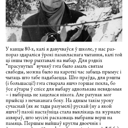
У канцы 80-х, калі я давучваўся ў школе, у нас раз-
пораз здараліся ўрокі пазакласнага чытання, калі той
ці іншы твор рыхтавалі на выбар. Для рэдкіх
“прасунутых” вучняў гэта было амаль святам
свабоды, можна было на кароткі час забыць прымус і
чытаць што табе падабаецца. Што праўда, для рэшты
(і большасці!) гэта стварала яшчэ горшае пекла, бо
ўсе аўтары ў спісе для выбару аднолькава невядомыя
– і выбіраць не хацелася нікога. Але ратунак мог
прыйсці з нечаканага боку. На адным такім уроку
сучаснай (як яе тады разумелі) рускай (ну а якой
яшчэ?) паэзіі настаўніца стала выклікаць па журнале
ахвяраў, што мусілі расказваць выбраны верш на
памяць. Першым выйшаў круглы двоечнік і