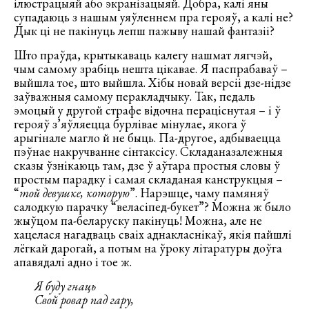
ілюстрацыяй або экранізацыяй. Добра, калі яны
супадаюць з нашым уяўленнем пра герояў, а калі не?
Дык ці не пакінуць лепш пажыву нашай фантазіі?
Што праўда, крытыкаваць калегу нашмат лягчэй,
чым самому зрабіць нешта цікавае. Я паспрабаваў –
выйшла тое, што выйшла. Хібы новай версіі дзе-нідзе
заўважныя самому перакладчыку. Так, педаль
эмоцый у другой страфе відочна пераціснутая – і ў
герояў з’яўляецца бурлівае мінулае, якога ў
арыгінале магло й не быць. Па-другое, адбываецца
пэўнае накручванне сінтаксісу. Складаназалежныя
сказы ўзнікаюць там, дзе ў аўтара простыя словы ў
простым парадку і самая складаная канструкцыя –
“
той девушке, которую
”. Нарэшце, чаму памяняў
салодкую парачку “веласіпед-букет”? Можна ж было
жыўцом па-беларуску пакінуць! Можна, але не
хацелася нагадваць сваіх аднакласнікаў, якія пайшлі
лёгкай дарогай, а потым на ўроку літаратуры доўга
апавядалі адно і тое ж.
Я буду гнаць
Свой ровар пад гару,