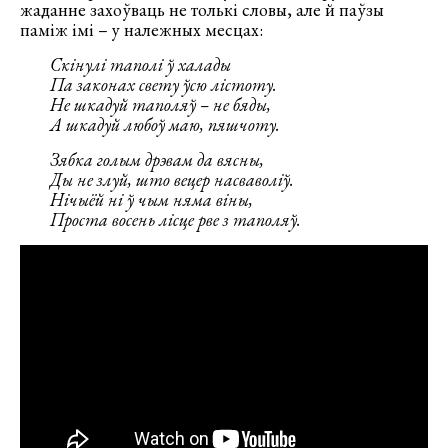
жаданне захоўваць не толькі словы, але й паўзы
паміж імі – у належных месцах:
Скінулі таполі ў халады
Па законах свету ўсю лістоту.
Не шкадуй таполяў – не бяды,
А шкадуй любоў маю, пяшчоту.
Зябка голым дрэвам да вясны,
Ды не злуй, што вецер насваволіў.
Нічыёй ні ў чым няма віны,
Проста восень лісце рве з таполяў.