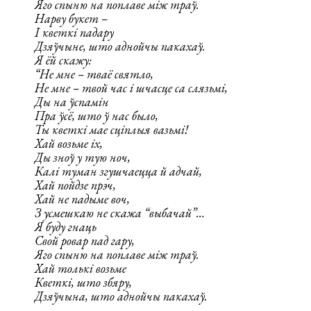
Яго спыню на поплаве між траў.
Нарву букет –
І кветкі падару
Дзяўчыне, што аднойчы пакахаў.
Я ёй скажу:
“Не мне – тваё святло,
Не мне – твой час і шчасце са слязьмі,
Ды на ўспамін
Пра ўсё, што ў нас было,
Ты кветкі мае сціплыя вазьмі!
Хай возьме іх,
Ды зноў у тую ноч,
Калі туман згушчаецца й адчай,
Хай пойдзе прэч,
Хай не падыме воч,
З усмешкаю не скажа “выбачай”…
Я буду гнаць
Свой ровар пад гару,
Яго спыню на поплаве між траў.
Хай толькі возьме
Кветкі, што збяру,
Дзяўчына, што аднойчы пакахаў.