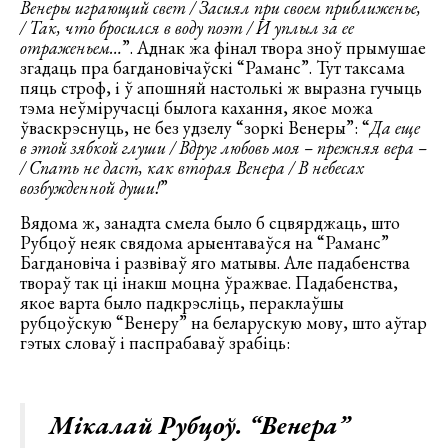
Венеры играющий свет / Засиял при своем приближенье,
/ Так, что бросился в воду поэт / И уплыл за ее
отраженьем…
”. Аднак жа фінал твора зноў прымушае
згадаць пра багдановічаўскі “Раманс”. Тут таксама
пяць строф, і ў апошняй настолькі ж выразна гучыць
тэма неўміручасці былога кахання, якое можа
ўваскрэснуць, не без удзелу “зоркі Венеры”: “
Да еще
в этой зябкой глуши / Вдруг любовь моя – прежняя вера –
/ Спать не даст, как вторая Венера / В небесах
возбужденной души!
”
Вядома ж, занадта смела было б сцвярджаць, што
Рубцоў неяк свядома арыентаваўся на “Раманс”
Багдановіча і развіваў яго матывы. Але падабенства
твораў так ці інакш моцна ўражвае. Падабенства,
якое варта было падкрэсліць, пераклаўшы
рубцоўскую “Венеру” на беларускую мову, што аўтар
гэтых словаў і паспрабаваў зрабіць:
Мікалай Рубцоў. “Венера”