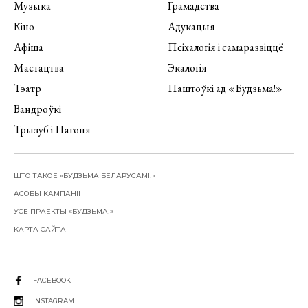
Музыка
Грамадства
Кіно
Адукацыя
Афіша
Псіхалогія і самаразвіццё
Мастацтва
Экалогія
Тэатр
Паштоўкі ад «Будзьма!»
Вандроўкі
Трызуб і Пагоня
ШТО ТАКОЕ «БУДЗЬМА БЕЛАРУСАМІ!»
АСОБЫ КАМПАНІІ
УСЕ ПРАЕКТЫ «БУДЗЬМА!»
КАРТА САЙТА
FACEBOOK
INSTAGRAM