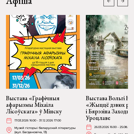
Афіша
Выстава «Графічныя
Выстава Вольгі На
афарызмы Міхаіла
«Жыццё дзвюх рэк
Лісоўскага» ў Мінску
і Бярэзіна Заходня
Уроцлаве
17.03.2026 16:00 - 31.12.2026 17:00
26.03.2026 16:00 - 25.08.202
Музей гісторыі беларускай літаратуры
(вул. Багдановіча, 13)