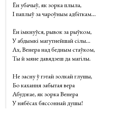
Ён убачыў, як зорка плыла,
І паплыў за чароўным адбіткам…
Ён імкнуўся, рывок за рыўком,
У абдымкі магутнейшай сілы…
Ах, Венера над бедным стаўком,
Ты й мяне давядзеш да магілы.
Не засну ў гэтай золкай глушы,
Бо кахання забытая вера
Абуджае, як зорка Венера
У нябёсах бяссоннай душы!