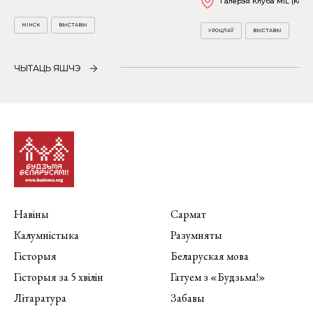
Галерэя Клуба MiL (Kościu
МІНСК
ВЫСТАВЫ
УРОЦЛАЎ
ВЫСТАВЫ
ЧЫТАЦЬ ЯШЧЭ
Навіны
Сармат
Калумністыка
Разумняты
Гісторыя
Беларуская мова
Гісторыя за 5 хвілін
Гатуем з «Будзьма!»
Літаратура
Забавы