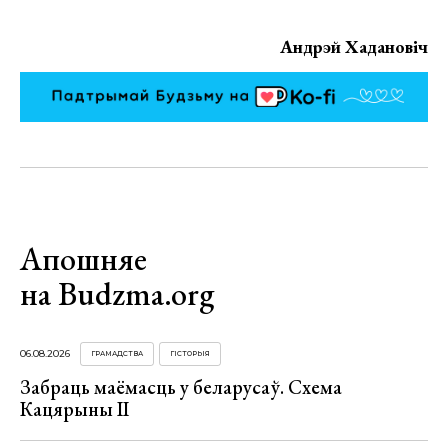
Андрэй Хадановіч
Апошняе
на Budzma.org
06.08.2026
ГРАМАДСТВА
ГІСТОРЫЯ
Забраць маёмасць у беларусаў. Схема
Кацярыны ІІ