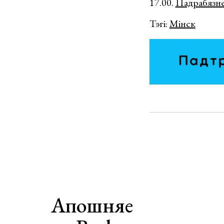
17.00.
Падрабязн
Тэгі:
Мінск
Апошняе