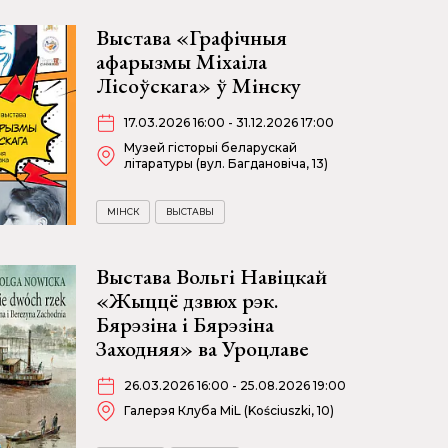
Выстава «Графічныя
афарызмы Міхаіла
Лісоўскага» ў Мінску
17.03.2026 16:00 - 31.12.2026 17:00
Музей гісторыі беларускай
літаратуры (вул. Багдановіча, 13)
МІНСК
ВЫСТАВЫ
Выстава Вольгі Навіцкай
«Жыццё дзвюх рэк.
Бярэзіна і Бярэзіна
Заходняя» ва Уроцлаве
26.03.2026 16:00 - 25.08.2026 19:00
Галерэя Клуба MiL (Kościuszki, 10)