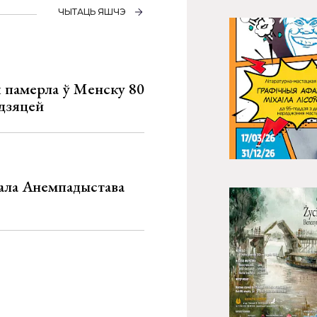
ЧЫТАЦЬ ЯШЧЭ
я памерла ў Менску 80
 дзяцей
хала Анемпадыстава