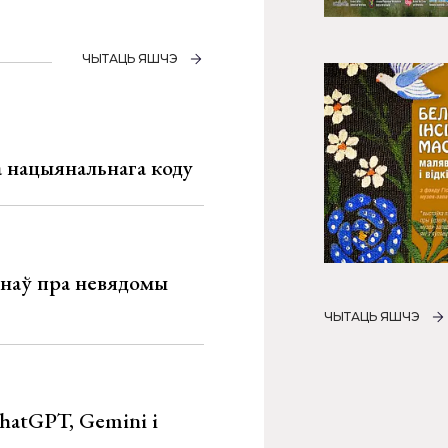
ЧЫТАЦЬ ЯШЧЭ
га нацыянальнага коду
мінаў пра невядомы
ЧЫТАЦЬ ЯШЧЭ
hatGPT, Gemini і