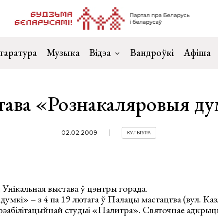
таратура
Музыка
Відэа
Вандроўкі
Афіша
тава «Рознакаляровыя ду
02.02.2009
КУЛЬТУРА
! Унікальная выстава ў цэнтры горада.
умкі» – з 4 па 19 лютага ў Палацы мастацтва (вул. Казл
рэабілітацыйнай студыі «Палитра». Святочнае адкрыцц