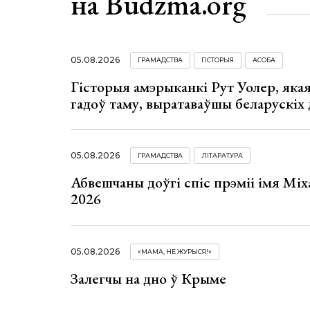
на Budzma.org
05.08.2026
ГРАМАДСТВА
ГІСТОРЫЯ
АСОБА
Гісторыя амэрыканкі Рут Уолер, яка
гадоў таму, выратаваўшы беларускіх
05.08.2026
ГРАМАДСТВА
ЛІТАРАТУРА
Абвешчаны доўгі спіс прэміі імя Мі
2026
05.08.2026
«МАМА, НЕ ЖУРЫСЯ!»
Залегчы на дно ў Крыме