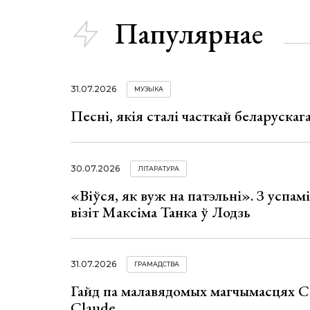
Папулярнае
31.07.2026
МУЗЫКА
Песні, якія сталі часткай беларуска
30.07.2026
ЛІТАРАТУРА
«Віўся, як вуж на патэльні». З успа
візіт Максіма Танка ў Лодзь
31.07.2026
ГРАМАДСТВА
Гайд па малавядомых магчымасцях C
Claude