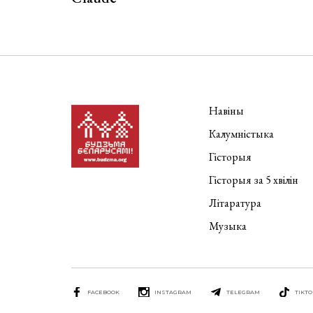
Навіны
Калумністыка
Гісторыя
Гісторыя за 5 хвілін
Літаратура
Музыка
FACEBOOK
INSTAGRAM
TELEGRAM
TIKTO