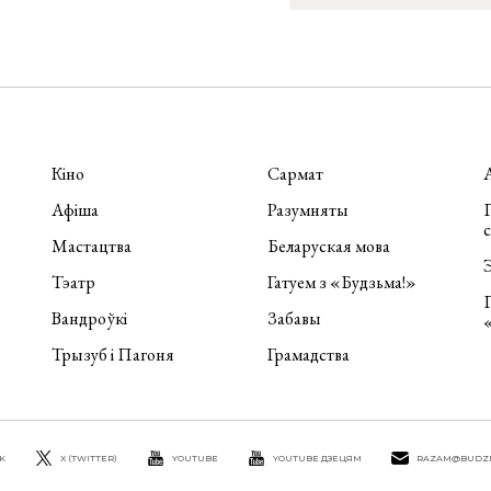
Кіно
Сармат
Афіша
Разумняты
П
Мастацтва
Беларуская мова
Э
Тэатр
Гатуем з «Будзьма!»
Вандроўкі
Забавы
Трызуб і Пагоня
Грамадства
K
X (TWITTER)
YOUTUBE
YOUTUBE ДЗЕЦЯМ
RAZAM@BUDZ