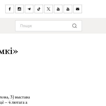
мкі»
ова, 3) выстава
ё – 4 лютага а