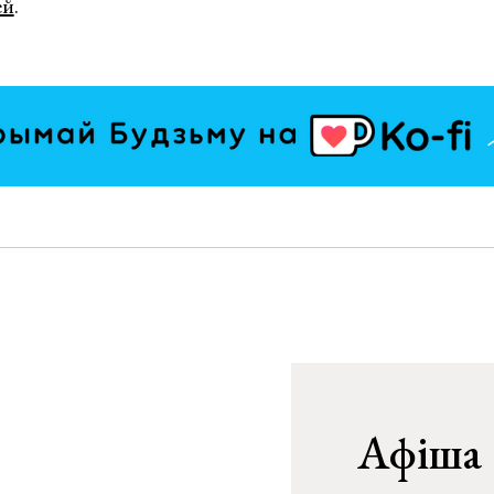
ей
.
Афіша