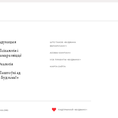
Адукацыя
ШТО ТАКОЕ «БУДЗЬМА
БЕЛАРУСАМІ!»
сіхалогія і
АСОБЫ КАМПАНІІ
самаразвіццё
УСЕ ПРАЕКТЫ «БУДЗЬМА!»
калогія
КАРТА САЙТА
Паштоўкі ад
«Будзьма!»
ПАДТРЫМАЙ «БУДЗЬМУ»
MA.ORG