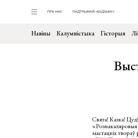
ПРА НАС
ПАДТРЫМАЙ «БУДЗЬМУ»
Навіны
Калумністыка
Гісторыя
Лі
Выс
Свята! Казка! Цуд
«Рознакаляровыя д
мастацкіх твораў 