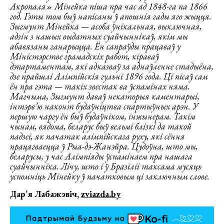
Акропаля» Мінейка піша пра час ад 1848-га па 1866
год. Гэты том быў напісаны ў апошнія гады яго жыцця.
Зыгмунт Мінейка — асоба ўнікальная, выключная,
адзін з нашых выдатных суайчыннікаў, якім мы
абавязаны ганарыцца. Ён сапраўды працаваў у
Міністэрстве грамадскіх работ, кіраваў
дэпартаментам, які адказваў за аднаўленне стадыёна,
дзе прайшлі Алімпійскія гульні 1896 года. Ці пісаў сам
ён пра гэта — такіх звестак ва ўспамінах няма.
Магчыма, Зыгмунт даваў некаторыя каментарыі,
інтэрв’ю наконт будаўніцтва спартыўных арэн. У
першую чаргу ён быў будаўніком, інжынерам. Такім
чынам, вядома, беларус быў вельмі блізкі да такой
падзеі, як пачатак алімпійскага руху, які сёння
працягваецца ў Рыа-дэ-Жанэйра. Цудоўна, што мы,
беларусы, у час Алімпіяды ўспамінаем пра нашага
суайчынніка. Лічу, што і ў Бразіліі таксама мусяць
успомніць Мінейку ў пачатковым ці заключным слове.
Дар’я Лабажэвіч,
zviazda.by