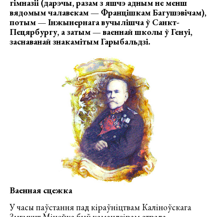
гімназіі (дарэчы, разам з яшчэ адным не менш
вядомым чалавекам — Францішкам Багушэвічам),
потым — Інжынернага вучылішча ў Санкт-
Пецярбургу, а затым — ваеннай школы ў Генуі,
заснаванай знакамітым Гарыбальдзі.
Ваенная сцежка
У часы паўстання пад кіраўніцтвам Каліноўскага
Зыгмунт Мінейка быў камандзірам атрада