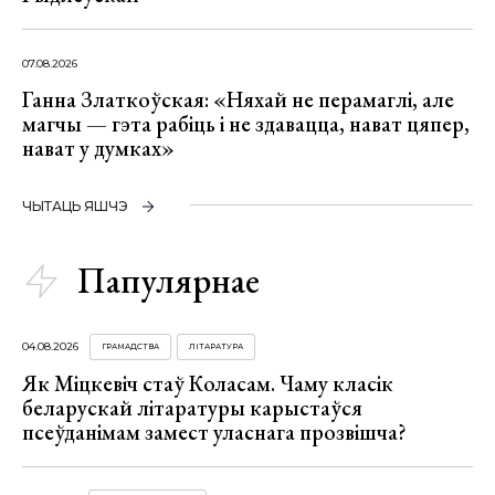
07.08.2026
Ганна Златкоўская: «Няхай не перамаглі, але
магчы — гэта рабіць і не здавацца, нават цяпер,
нават у думках»
ЧЫТАЦЬ ЯШЧЭ
Папулярнае
04.08.2026
ГРАМАДСТВА
ЛІТАРАТУРА
Як Міцкевіч стаў Коласам. Чаму класік
беларускай літаратуры карыстаўся
псеўданімам замест уласнага прозвішча?