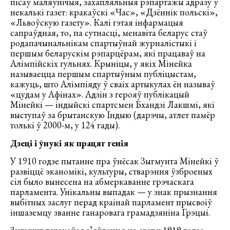
пісаў маляўнічыя, захапляльныя рэпартажы адразу ў
некалькі газет: кракаўскі «Час», «Дзённік польскі»,
«Львоўскую газету». Калі гэтая інфармацыя
сапраўдная, то, па сутнасці, менавіта беларус стаў
родапачынальнікам спартыўнай журналістыкі і
першым беларускім рэпарцёрам, які працаваў на
Алімпійскіх гульнях. Крыніцы, у якіх Мінейка
называецца першым спартыўным публіцыстам,
кажуць, што Алімпіяду ў сваіх артыкулах ён называў
«цудам у Афінах». Адзін з герояў публікацый
Мінейкі — індыйскі спартсмен Бхандзі Лакшмі, які
выступаў за брытанскую Індыю (дарэчы, атлет памёр
толькі ў 2000-м, у 124 гады).
Дзеці і ўнукі як працяг генія
У 1910 годзе пытанне пра ўнёсак Зыгмунта Мінейкі ў
развіццё эканомікі, культуры, стварэння ўзброеных
сіл было вынесена на абмеркаванне грэчаскага
парламента. Унікальны выпадак — у знак прызнання
выбітных заслуг перад краінай парламент прысвоіў
іншаземцу званне ганаровага грамадзяніна Грэцыі.