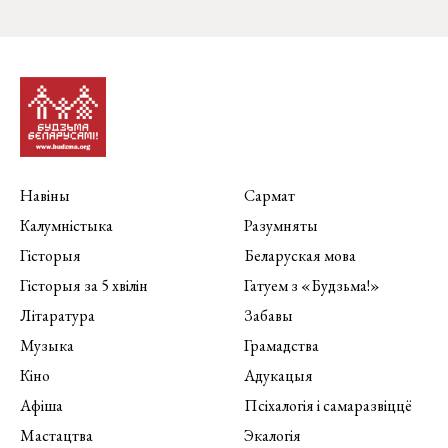
Навіны
Сармат
Калумністыка
Разумняты
Гісторыя
Беларуская мова
Гісторыя за 5 хвілін
Гатуем з «Будзьма!»
Літаратура
Забавы
Музыка
Грамадства
Кіно
Адукацыя
Афіша
Псіхалогія і самаразвіццё
Мастацтва
Экалогія