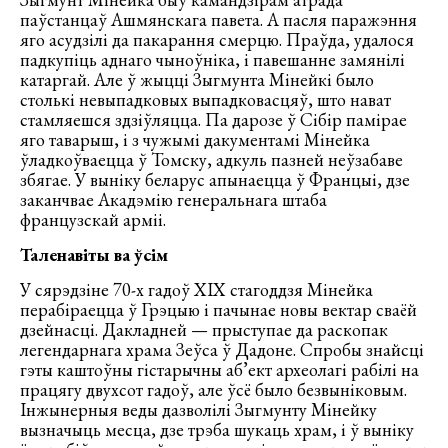
паўстанцаў Ашмянскага павета. А пасля паражэння
яго асудзілі да пакарання смерцю. Праўда, удалося
падкупіць аднаго чыноўніка, і павешанне замянілі
катаргай. Але ў жыцці Зыгмунта Мінейкі было
столькі невыпадковых выпадковасцяў, што нават
стамляешся здзіўляцца. Па дарозе ў Сібір памірае
яго таварыш, і з чужымі дакументамі Мінейка
ўладкоўваецца ў Томску, адкуль пазней неўзабаве
збягае. У выніку беларус апынаецца ў Францыі, дзе
заканчвае Акадэмію генеральнага штаба
французскай арміі.
Таленавіты ва ўсім
У сярэдзіне 70-х гадоў XІX стагоддзя Мінейка
перабіраецца ў Грэцыю і пачынае новы вектар сваёй
дзейнасці. Дакладней — прыступае да раскопак
легендарнага храма Зеўса ў Дадоне. Спробы знайсці
гэты каштоўны гістарычны аб’ект археолагі рабілі на
працягу двухсот гадоў, але ўсё было безвыніковым.
Інжынерныя веды дазволілі Зыгмунту Мінейку
вызначыць месца, дзе трэба шукаць храм, і ў выніку