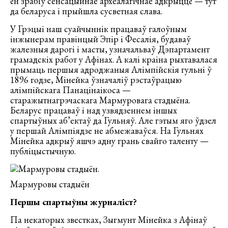
ён зрабіў сенсацыйнае археалагічнае адкрыццё — тут
да беларуса і прыйшла сусветная слава.
У Грэцыі наш суайчыннік працаваў галоўным
інжынерам правінцый Эпір і Фесалія, будаваў
жалезныя дарогі і масты, узначальваў Дэпартамент
грамадскіх работ у Афінах. А калі краіна рыхтавалася
прымаць першыя адроджаныя Алімпійскія гульні ў
1896 годзе, Мінейка ўзначаліў рэстаўрацыю
алімпійскага Панацінаікоса —
старажытнагрэчаскага Мармуровага стадыёна.
Беларус працаваў і над узвядзеннем іншых
спартыўных аб’ектаў да Гульняў. Але гэтым яго ўдзел
у першай Алімпіядзе не абмежаваўся. На Гульнях
Мінейка адкрыў яшчэ адну грань свайго таленту —
публіцыстычную.
Мар­му­ро­вы ста­ды­ё­н
Першы спартыўны
журналіст?
Па некаторых звестках, Зыгмунт Мінейка з Афінаў