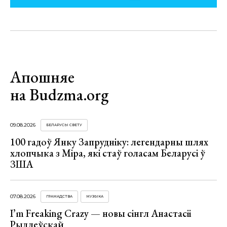
Апошняе
на Budzma.org
09.08.2026
БЕЛАРУСЫ СВЕТУ
100 гадоў Янку Запрудніку: легендарны шлях
хлопчыка з Міра, які стаў голасам Беларусі ў
ЗША
07.08.2026
ГРАМАДСТВА
МУЗЫКА
I’m Freaking Crazy — новы сінгл Анастасіі
Рыдлеўскай