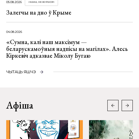
05.08.2026
«МАМА, НЕ ЖУРЫСЯ!»
Залегчы на дно ў Крыме
04.08.2026
«Сумна, калі наш максімум —
беларускамоўныя надпісы на магілах». Алесь
Кіркевіч адказвае Міколу Бугаю
ЧЫТАЦЬ ЯШЧЭ
Афіша