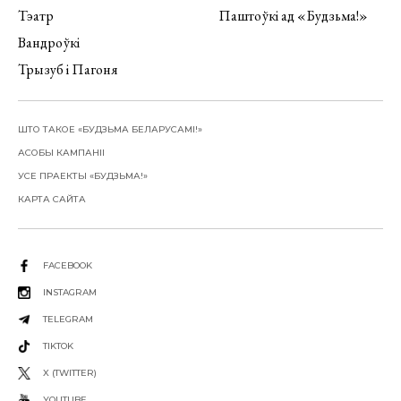
Тэатр
Паштоўкі ад «Будзьма!»
Вандроўкі
Трызуб і Пагоня
ШТО ТАКОЕ «БУДЗЬМА БЕЛАРУСАМІ!»
АСОБЫ КАМПАНІІ
УСЕ ПРАЕКТЫ «БУДЗЬМА!»
КАРТА САЙТА
FACEBOOK
INSTAGRAM
TELEGRAM
TIKTOK
X (TWITTER)
YOUTUBE