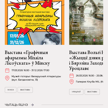
Выстава «Графічныя
Выстава Вольгі На
афарызмы Міхаіла
«Жыццё дзвюх рэк
Лісоўскага» ў Мінску
і Бярэзіна Заходня
Уроцлаве
17.03.2026 16:00 - 31.12.2026 17:00
26.03.2026 16:00 - 25.08.202
Музей гісторыі беларускай літаратуры
(вул. Багдановіча, 13)
Галерэя Клуба MiL (Kościu
МІНСК
ВЫСТАВЫ
УРОЦЛАЎ
ВЫСТАВЫ
ЧЫТАЦЬ ЯШЧЭ