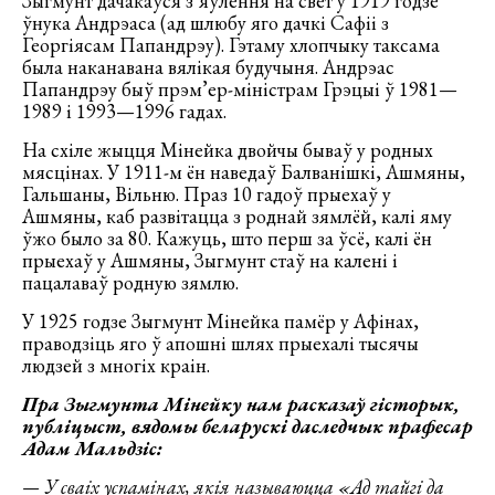
Зыгмунт дачакаўся з’яўлення на свет у 1919 годзе
ўнука Андрэаса (ад шлюбу яго дачкі Сафіі з
Георгіясам Папандрэу). Гэтаму хлопчыку таксама
была наканавана вялікая будучыня. Андрэас
Папандрэу быў прэм’ер-міністрам Грэцыі ў 1981—
1989 і 1993—1996 гадах.
На схіле жыцця Мінейка двойчы бываў у родных
мясцінах. У 1911-м ён наведаў Балванішкі, Ашмяны,
Гальшаны, Вільню. Праз 10 гадоў прыехаў у
Ашмяны, каб развітацца з роднай зямлёй, калі яму
ўжо было за 80. Кажуць, што перш за ўсё, калі ён
прыехаў у Ашмяны, Зыгмунт стаў на калені і
пацалаваў родную зямлю.
У 1925 годзе Зыгмунт Мінейка памёр у Афінах,
праводзіць яго ў апошні шлях прыехалі тысячы
людзей з многіх краін.
Пра Зыгмунта Мінейку нам расказаў гісторык,
публіцыст, вядомы беларускі даследчык прафесар
Адам Мальдзіс:
— У сваіх успамінах, якія называюцца «Ад тайгі да