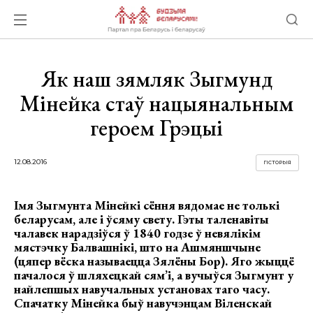
Як наш зямляк Зыгмунд
Мінейка стаў нацыянальным
героем Грэцыі
12.08.2016
ГІСТОРЫЯ
Імя Зыгмунта Мінейкі сёння вядомае не толькі
беларусам, але і ўсяму свету. Гэты таленавіты
чалавек нарадзіўся ў 1840 годзе ў невялікім
мястэчку Балвашнікі, што на Ашмяншчыне
(цяпер вёска называецца Зялёны Бор). Яго жыццё
пачалося ў шляхецкай сям’і, а вучыўся Зыгмунт у
найлепшых навучальных установах таго часу.
Спачатку Мінейка быў навучэнцам Віленскай