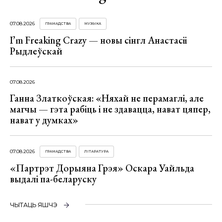
07.08.2026
ГРАМАДСТВА
МУЗЫКА
I’m Freaking Crazy — новы сінгл Анастасіі
Рыдлеўскай
07.08.2026
Ганна Златкоўская: «Няхай не перамаглі, але
магчы — гэта рабіць і не здавацца, нават цяпер,
нават у думках»
07.08.2026
ГРАМАДСТВА
ЛІТАРАТУРА
«Партрэт Дорыяна Грэя» Оскара Уайльда
выдалі па-беларуску
ЧЫТАЦЬ ЯШЧЭ