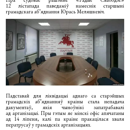
12 лістапада паведаміў намеснік старшыні
грамадскага аб’яднання Юрась Меляшкевіч.
Падставай для ліквідацыі аднаго са старэйшых
грамадскіх аб’яднанняў краіны стала непадача
дакументаў, якія чыноўнікі запатрабавалі
ад арганізацыі. Пры гэтым яе мінскі офіс апячатаны
ад 14 ліпеня, калі па краіне пракацілася хваля
ператрусаў у грамадскіх арганізацыях.