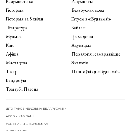
Калумністыка
Разумняты
Гісторыя
Беларуская мова
Гісторыя за 5 хвілін
Гатуем з «Будзьма!»
Літаратура
Забавы
Музыка
Грамадства
Кіно
Адукацыя
Афіша
Псіхалогія і самаразвіццё
Мастацтва
Экалогія
Тэатр
Паштоўкі ад «Будзьма!»
Вандроўкі
Трызуб і Пагоня
ШТО ТАКОЕ «БУДЗЬМА БЕЛАРУСАМІ!»
АСОБЫ КАМПАНІІ
УСЕ ПРАЕКТЫ «БУДЗЬМА!»