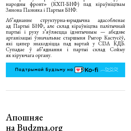
народны фронт» (КХП-БНФ) пад кіраўніцтвам
Зянона Пазняка і Партыя БНФ.
Аб’яднанне структурна-юрыдычна адасобленае
ад Партыі БНФ, але склад кіраўніцтва палітычнай
партыі і руху з’яўляецца ідэнтычным — абедзве
арганізацыі ўзначальвае старшыня Рыгор Кастусёў,
які цяпер знаходзіцца пад вартай у СІЗА КДБ.
Супадае ў аб’яднання і партыі склад Сойму
як кіруючага органу.
Апошняе
на Budzma.org