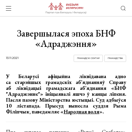
Завершылася эпоха БНФ
«Адраджэння»
13.11.2021
ГРАМАДСКІ СЕКТАР
ГРАМАДСТВА
У Беларусі афіцыйна ліквідавана адно
са старэйшых грамадскіх аб’яднанняў Справу
аб ліквідацыі грамадскага аб’яднання «БНФ
"Адраджэнне"» ініцыявалі яшчэ ў канцы ліпеня.
Пасля пазову Міністэрства юстыцыі. Суд адбыўся
10 лістапада. Прысуд вынесла суддзя Рыма
Філіпчык, паведамляе «
Народная воля
».
Пра судовае рашэнне «Радыё Свабодзе»