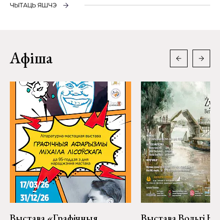
ЧЫТАЦЬ ЯШЧЭ
Афіша
Выстава «Графічныя
Выстава Вольгі На