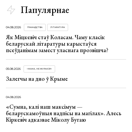
Папулярнае
04.08.2026
ГРАМАДСТВА
ЛІТАРАТУРА
Як Міцкевіч стаў Коласам. Чаму класік
беларускай літаратуры карыстаўся
псеўданімам замест уласнага прозвішча?
05.08.2026
«МАМА, НЕ ЖУРЫСЯ!»
Залегчы на дно ў Крыме
04.08.2026
«Сумна, калі наш максімум —
беларускамоўныя надпісы на магілах». Алесь
Кіркевіч адказвае Міколу Бугаю