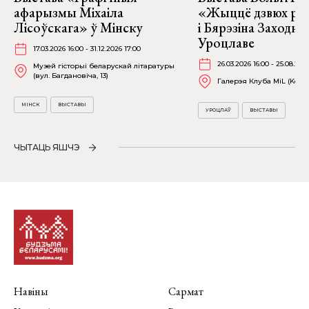
афарызмы Міхаіла
«Жыццё дзвюх рэк
Лісоўскага» ў Мінску
і Бярэзіна Заходня
Уроцлаве
17.03.2026 16:00 - 31.12.2026 17:00
26.03.2026 16:00 - 25.08.202
Музей гісторыі беларускай літаратуры
(вул. Багдановіча, 13)
Галерэя Клуба MiL (Kościu
МІНСК
ВЫСТАВЫ
УРОЦЛАЎ
ВЫСТАВЫ
ЧЫТАЦЬ ЯШЧЭ
Навіны
Сармат