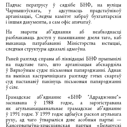
Падчас ператрусу ў сядзібе БНФ, на вуліцы
Чарнышэўскага, у адсутнасць прадстаўнікоў
арганізацыі, Следчы камітэт забраў бухгалтарскія
і іншыя дакументы, а сам офіс апячатаў.
На звароты аб’яднання аб неабходнасці
разблакаваць доступ у памяшканне дзеля таго, каб
выканаць патрабаванні Міністэрства юстыцыі,
следчыя структуры адказалі адмоўна.
Раней разгляд справы аб ліквідацыі БНФ прыпынілі
на падставе таго, што арганізацыя абскардзіла
ў Вярхоўным судзе пісьмовыя папярэджанні. Аднак
па выніках кастрычніцкага разгляду гэтых скаргаў
суд пастанавіў пакінуць пісьмовыя папярэджанні
ў сіле.
Грамадскае аб’яднанне «БНФ "Адраджэнне"»
заснавана ў 1988 годзе, а зарэгістравана
як агульнанацыянальнае грамадскае аб’яднанне
ў 1991 годзе. У 1999 годзе адбыўся раскол агульнага
руху, ад чаго ўтварыліся дзве асобныя партыі —
Кансерватыўна-хрысціянская партыя «Беларускі