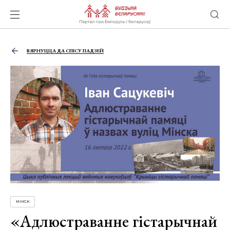
ВЯРНУЦЦА ДА СПІСУ ПАДЗЕЙ
МІНСК
«Адлюстраванне гістарычнай