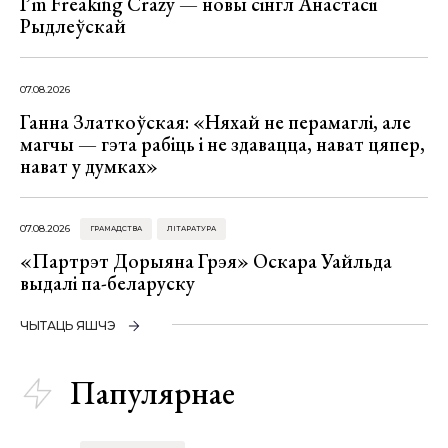
I’m Freaking Crazy — новы сінгл Анастасіі
Рыдлеўскай
07.08.2026
Ганна Златкоўская: «Няхай не перамаглі, але
магчы — гэта рабіць і не здавацца, нават цяпер,
нават у думках»
07.08.2026
ГРАМАДСТВА
ЛІТАРАТУРА
«Партрэт Дорыяна Грэя» Оскара Уайльда
выдалі па-беларуску
ЧЫТАЦЬ ЯШЧЭ
Папулярнае