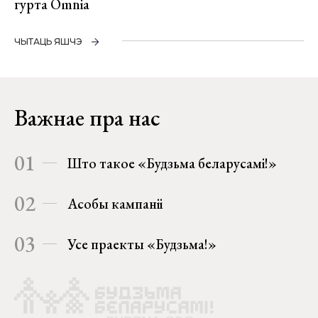
гурта Omnia
ЧЫТАЦЬ ЯШЧЭ
Важнае пра нас
01
Што такое «Будзьма беларусамі!»
02
Асобы кампаніі
03
Усе праекты «Будзьма!»