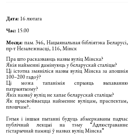
Дата:
16 лютага
Час:
15.00
Месца:
пам. 346, Нацыянальная бібліятэка Беларусі,
пр-т Незалежнасці, 116, Мінск
Пра што расказваюць назвы вуліц Мінска?
Якія найменні дамінуюць у беларускай сталіцы?
Ці істотна змяніліся назвы вуліц Мінска за апошнія
100–200 гадоў?
Ці можа тапанімія спрыяць выхаванню
патрыятызму?
Якіх назваў вуліц не хапае беларускай сталіцы?
Як прысвойваецца найменне вуліцам, праспектам,
плошчам?..
Гэтыя і іншыя пытанні будуць абмеркаваны падчас
публічнай лекцыі на тэму “Адлюстраванне
гістарычнай памяці ў назвах вуліц Мінска”