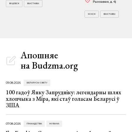
Рынкавая, д. 4)
ВІЦЕБСК
ВЫСТАВЫ
МІНСК
ВЫСТАВЫ
Апошняе
на Budzma.org
09.08.2026
БЕЛАРУСЫ СВЕТУ
100 гадоў Янку Запрудніку: легендарны шлях
хлопчыка з Міра, які стаў голасам Беларусі ў
ЗША
07.08.2026
ГРАМАДСТВА
МУЗЫКА