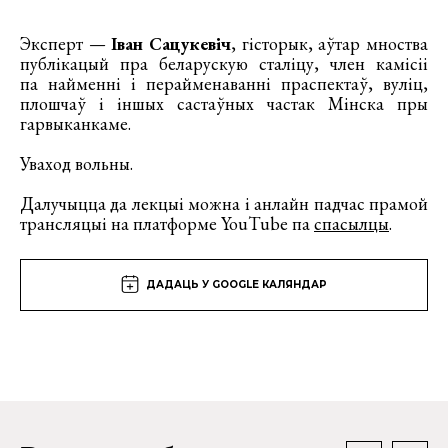
Эксперт —
Іван Сацукевіч
, гісторык, аўтар мноства
публікацый пра беларускую сталіцу, член камісіі
па найменні і перайменаванні праспектаў, вуліц,
плошчаў і іншых састаўных частак Мінска пры
гарвыканкаме.
Уваход вольны.
Далучыцца да лекцыі можна і анлайн падчас прамой
трансляцыі на платформе YouTube па
спасылцы
.
ДАДАЦЬ У GOOGLE КАЛЯНДАР