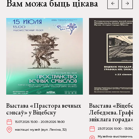
Вам можа быць цікава
Выстава «Прастора вечных
Выстава «Віцебск 
сэнсаў» у Віцебску
Лебедзева. Графіка
зніклага горада» ў
15.07.2026 15:00 - 20.09.2026 18:00
23.07.2026 10:00 - 13.09.2026
мастацкі музей (вул. Леніна, 32)
Музейна-выставачны ком