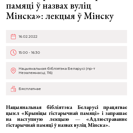
памяці ў назвах вуліц
Мінска»: лекцыя ў Мінску
16.02.2022
15:00 - 16:30
Нацыянальная бібліятэка Беларусі (пр-т
Незалежнасці, 116)
Бясплатнае
Нацыянальная бібліятэка Беларусі працягвае
цыкл «Крыніцы гістарычнай памяці» і запрашае
на наступную лекцыю — «Адлюстраванне
гістарычнай памяці ў назвах вуліц Мінска».