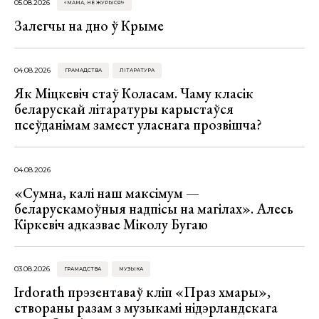
05.08.2026
«МАМА, НЕ ЖУРЫСЯ!»
Залегчы на дно ў Крыме
04.08.2026
ГРАМАДСТВА
ЛІТАРАТУРА
Як Міцкевіч стаў Коласам. Чаму класік
беларускай літаратуры карыстаўся
псеўданімам замест уласнага прозвішча?
04.08.2026
«Сумна, калі наш максімум —
беларускамоўныя надпісы на магілах». Алесь
Кіркевіч адказвае Міколу Бугаю
03.08.2026
ГРАМАДСТВА
МУЗЫКА
Irdorath прэзентаваў кліп «Праз хмары»,
створаны разам з музыкамі нідэрландскага