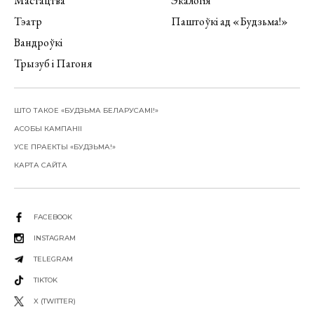
Мастацтва
Экалогія
Тэатр
Паштоўкі ад «Будзьма!»
Вандроўкі
Трызуб і Пагоня
ШТО ТАКОЕ «БУДЗЬМА БЕЛАРУСАМІ!»
АСОБЫ КАМПАНІІ
УСЕ ПРАЕКТЫ «БУДЗЬМА!»
КАРТА САЙТА
FACEBOOK
INSTAGRAM
TELEGRAM
TIKTOK
X (TWITTER)