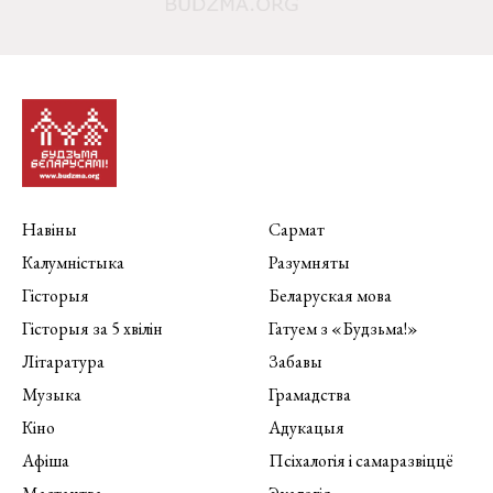
Навіны
Сармат
Калумністыка
Разумняты
Гісторыя
Беларуская мова
Гісторыя за 5 хвілін
Гатуем з «Будзьма!»
Літаратура
Забавы
Музыка
Грамадства
Кіно
Адукацыя
Афіша
Псіхалогія і самаразвіццё