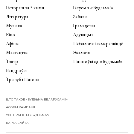
Гісторыя за 5 хвілін
Гатуем з «Будзьма!»
Літаратура
Забавы
Музыка
Грамадства
Кіно
Адукацыя
Афіша
Псіхалогія і самаразвіццё
Мастацтва
Экалогія
Тэатр
Паштоўкі ад «Будзьма!»
Вандроўкі
Трызуб і Пагоня
ШТО ТАКОЕ «БУДЗЬМА БЕЛАРУСАМІ!»
АСОБЫ КАМПАНІІ
УСЕ ПРАЕКТЫ «БУДЗЬМА!»
КАРТА САЙТА