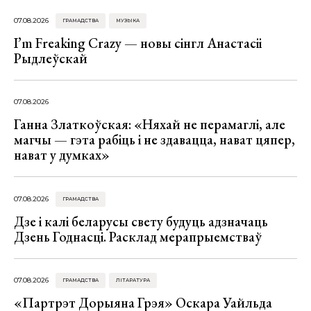
07.08.2026
ГРАМАДСТВА
МУЗЫКА
I’m Freaking Crazy — новы сінгл Анастасіі
Рыдлеўскай
07.08.2026
Ганна Златкоўская: «Няхай не перамаглі, але
магчы — гэта рабіць і не здавацца, нават цяпер,
нават у думках»
07.08.2026
ГРАМАДСТВА
Дзе і калі беларусы свету будуць адзначаць
Дзень Годнасці. Расклад мерапрыемстваў
07.08.2026
ГРАМАДСТВА
ЛІТАРАТУРА
«Партрэт Дорыяна Грэя» Оскара Уайльда