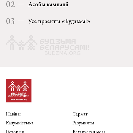
02
Асобы кампаніі
03
Усе праекты «Будзьма!»
Навіны
Сармат
Калумністыка
Разумняты
Гісторыя
Беларуская мова