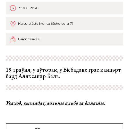
19:30 - 21:30
Kulturstätte Monta (Schulberg 7)
Бясплатнае
19 траўня, у аўторак, у Вісбадэне грае канцэрт
бард Аляксандр Баль.
Уваход, выглядае, вольны альбо за данаты.