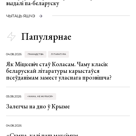
выдалі па-беларуску
ЧЫТАЦЬ ЯШЧЭ
Папулярнае
04.08.2026
ГРАМАДСТВА
ЛІТАРАТУРА
Як Міцкевіч стаў Коласам. Чаму класік
беларускай літаратуры карыстаўся
псеўданімам замест уласнага прозвішча?
05.08.2026
«МАМА, НЕ ЖУРЫСЯ!»
Залегчы на дно ў Крыме
04.08.2026
«Сумна, калі наш максімум —