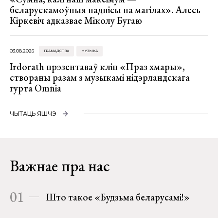
беларускамоўныя надпісы на магілах». Алесь
Кіркевіч адказвае Міколу Бугаю
03.08.2026
ГРАМАДСТВА
МУЗЫКА
Irdorath прэзентаваў кліп «Праз хмары»,
створаны разам з музыкамі нідэрландскага
гурта Omnia
ЧЫТАЦЬ ЯШЧЭ
Важнае пра нас
01
Што такое «Будзьма беларусамі!»