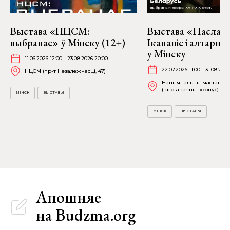
Выстава «НЦСМ:
Выстава «Пасланні
выбранае» ў Мінску (12+)
Іканапіс і алтарн
у Мінску
11.06.2026 12:00 - 23.08.2026 20:00
22.07.2026 11:00 - 31.08.2026
НЦСМ (пр-т Незалежнасці, 47)
Нацыянальны мастацкі 
(выставачны корпус) (К. 
МІНСК
ВЫСТАВЫ
МІНСК
ВЫСТАВЫ
Апошняе
на Budzma.org