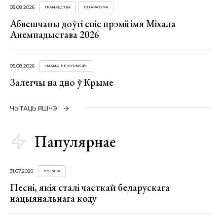
05.08.2026
ГРАМАДСТВА
ЛІТАРАТУРА
Абвешчаны доўгі спіс прэміі імя Міхала
Анемпадыстава 2026
05.08.2026
«МАМА, НЕ ЖУРЫСЯ!»
Залегчы на дно ў Крыме
ЧЫТАЦЬ ЯШЧЭ
Папулярнае
31.07.2026
МУЗЫКА
Песні, якія сталі часткай беларускага
нацыянальнага коду