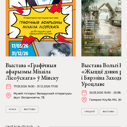
Выстава «Графічныя
Выстава Вольгі На
афарызмы Міхаіла
«Жыццё дзвюх рэк
Лісоўскага» ў Мінску
і Бярэзіна Заходня
Уроцлаве
17.03.2026 16:00 - 31.12.2026 17:00
26.03.2026 16:00 - 25.08.202
Музей гісторыі беларускай літаратуры
(вул. Багдановіча, 13)
Галерэя Клуба MiL (Kościu
МІНСК
ВЫСТАВЫ
УРОЦЛАЎ
ВЫСТАВЫ
ЧЫТАЦЬ ЯШЧЭ