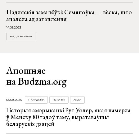
Падляскія замалёўкі: Семяноўка — вёска, што
ацалела ад затаплення
14.06.2023
ВАНДРУЕМ РАЗАМ
Апошняе
на Budzma.org
05.08.2026
ГРАМАДСТВА
ГІСТОРЫЯ
АСОБА
Гісторыя амэрыканкі Рут Уолер, якая памерла
ў Менску 80 гадоў таму, выратаваўшы
беларускіх дзяцей