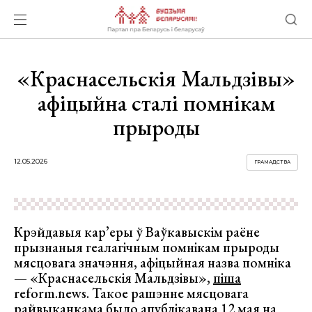
«Краснасельскія Мальдзівы»
афіцыйна сталі помнікам
прыроды
12.05.2026
ГРАМАДСТВА
Крэйдавыя кар’еры ў Ваўкавыскім раёне
прызнаныя геалагічным помнікам прыроды
мясцовага значэння, афіцыйная назва помніка
— «Краснасельскія Мальдзівы»,
піша
reform.news. Такое рашэнне мясцовага
райвыканкама было
апублікавана
12 мая на