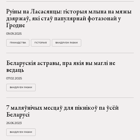
Руіны на Ласасянцы: гісторыя млына на мяжы
дзяржаў, які стаў папулярнай фотазонай у
Гродне
09.09.2025
ГРАМАДСТВА
ГІСТОРЫЯ
ВАНДРУЕМ РАЗАМ
Беларускія астравы, пра якія вы маглі не
ведаць
07.02.2025
ВАНДРУЕМ РАЗАМ
7 маляўнічых месцаў для пікнікоў па ўсёй
Беларусі
26.06.2023
ВАНДРУЕМ РАЗАМ