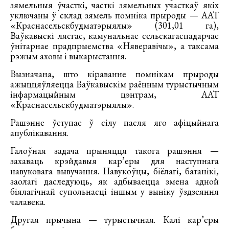
зямельныя ўчасткі, часткі зямельных участкаў якіх
уключаны ў склад зямель помніка прыроды — ААТ
«Краснасельскбудматэрыялы» (301,01 га),
Ваўкавыскі лясгас, камунальнае сельскагаспадарчае
ўнітарнае прадпрыемства «Няверавічы», а таксама
рэжым аховы і выкарыстання.
Вызначана, што кіраванне помнікам прыроды
ажыццяўляецца Ваўкавыскім раённым турыстычным
інфармацыйным цэнтрам, ААТ
«Краснасельскбудматэрыялы».
Рашэнне ўступае ў сілу пасля яго афіцыйнага
апублікавання.
Галоўная задача прыняцця такога рашэння —
захаваць крэйдавыя кар’еры для наступнага
навуковага вывучэння. Навукоўцы, біёлагі, батанікі,
заолагі даследуюць, як адбываецца змена адной
біялагічнай супольнасці іншым у выніку ўздзеяння
чалавека.
Другая прычына — турыстычная. Калі кар’еры