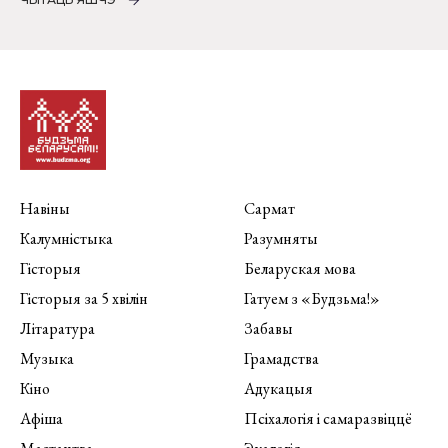
Навіны
Сармат
Калумністыка
Разумняты
Гісторыя
Беларуская мова
Гісторыя за 5 хвілін
Гатуем з «Будзьма!»
Літаратура
Забавы
Музыка
Грамадства
Кіно
Адукацыя
Афіша
Псіхалогія і самаразвіццё