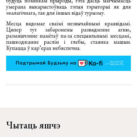
будуць помнікам прыроды, гэта дасць магчымасць
умерана выкарыстоўваць гэтыя тэрыторыі як для
экалагічнага, так для іншых відаў турызму.
Месца вядомае сваімі незвычайнымі краявідамі.
Цяпер тут забаронены развядзенне агню,
размяшчэнне намётаў па-за спецыяльнымі месцамі,
пашкоджанне раслін і глебы, стаянка машын.
Купацца ў кар’ерах небяспечна.
Чытаць яшчэ