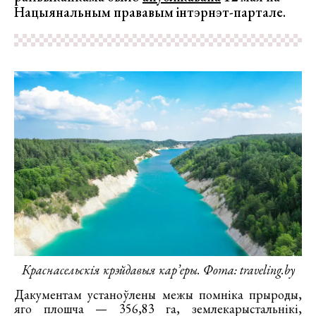
Нацыянальным прававым інтэрнэт-партале.
Краснасельскія крэйдавыя кар’еры. Фота: traveling.by
Дакументам устаноўлены межы помніка прыроды,
яго плошча — 356,83 га, землекарыстальнікі,