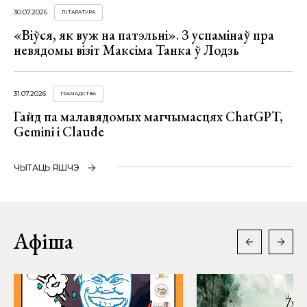
30.07.2026
ЛІТАРАТУРА
«Віўся, як вуж на патэльні». З успамінаў пра
невядомы візіт Максіма Танка ў Лодзь
31.07.2026
ГРАМАДСТВА
Гайд па малавядомых магчымасцях ChatGPT,
Gemini і Claude
ЧЫТАЦЬ ЯШЧЭ
Афіша