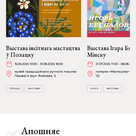
Выстава інсітнага мастацтва
Выстава Ігара Бяс
ў Полацку
Мінску
16.05.2026 10:00 - 31.08.2026 18:00
21.07.2026 11:00 - 08.08.202
музей традыцыйнага ручнога ткацтва
галерэя «Мастацтва» (пр
Паазер'я (вул. Войкава, 1)
12)
ПОЛАЦК
ВЫСТАВЫ
МІНСК
ВЫСТАВЫ
Апошняе