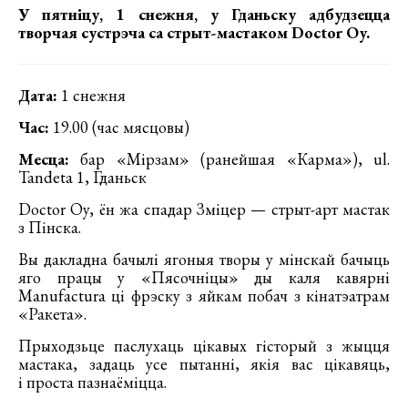
У пятніцу, 1 снежня, у Гданьску адбудзецца
творчая сустрэча са стрыт-мастаком Doctor Oy.
Дата:
1 снежня
Час:
19.00 (час мясцовы)
Месца:
бар «Мірзам» (ранейшая «Карма»), ul.
Tandeta 1, Гданьск
Doctor Oy, ён жа спадар Зміцер — стрыт-арт мастак
з Пінска.
Вы дакладна бачылі ягоныя творы у мінскай бачыць
яго працы у «Пясочніцы» ды каля кавярні
Manufactura ці фрэску з яйкам побач з кінатэатрам
«Ракета».
Прыходзьце паслухаць цікавых гісторый з жыцця
мастака, задаць усе пытанні, якія вас цікавяць,
і проста пазнаёміцца.