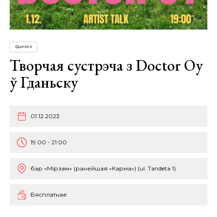
ГДАНЬСК
Творчая сустрэча з Doctor Oy
ў Гданьску
01.12.2023
19:00 - 21:00
бар «Мірзам» (ранейшая «Карма») (ul. Tandeta 1)
Бясплатнае