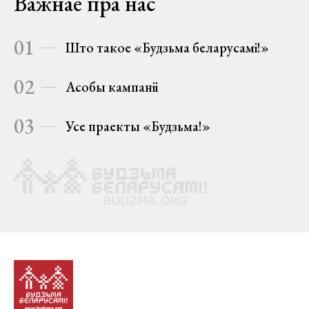
Важнае пра нас
01
Што такое «Будзьма беларусамі!»
02
Асобы кампаніі
03
Усе праекты «Будзьма!»