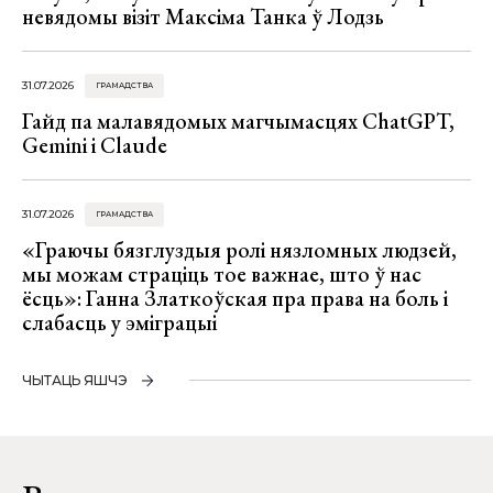
невядомы візіт Максіма Танка ў Лодзь
31.07.2026
ГРАМАДСТВА
Гайд па малавядомых магчымасцях ChatGPT,
Gemini і Claude
31.07.2026
ГРАМАДСТВА
«Граючы бязглуздыя ролі нязломных людзей,
мы можам страціць тое важнае, што ў нас
ёсць»: Ганна Златкоўская пра права на боль і
слабасць у эміграцыі
ЧЫТАЦЬ ЯШЧЭ