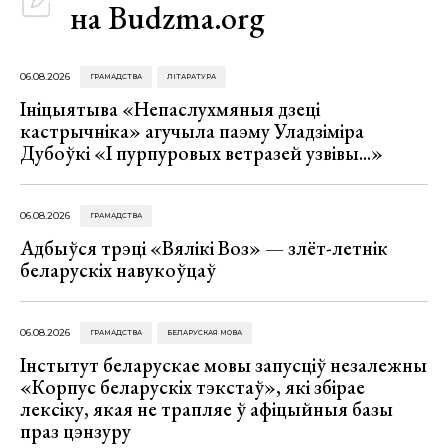
на Budzma.org
06.08.2026
ГРАМАДСТВА
ЛІТАРАТУРА
Ініцыятыва «Непаслухмяныя дзеці
кастрычніка» агучыла паэму Уладзіміра
Дубоўкі «І пурпуровых ветразей узвівы...»
06.08.2026
ГРАМАДСТВА
Адбыўся трэці «Вялікі Воз» — злёт-летнік
беларускіх навукоўцаў
06.08.2026
ГРАМАДСТВА
БЕЛАРУСКАЯ МОВА
Інстытут беларускае мовы запусціў незалежны
«Корпус беларускіх тэкстаў», які збірае
лексіку, якая не трапляе ў афіцыйныя базы
праз цэнзуру