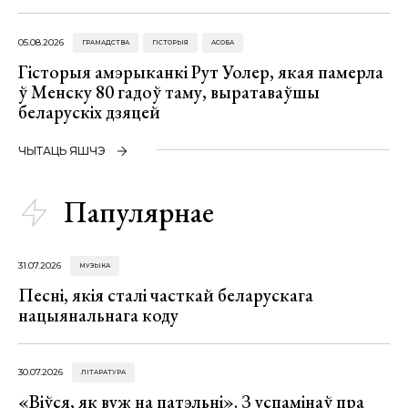
05.08.2026
ГРАМАДСТВА
ГІСТОРЫЯ
АСОБА
Гісторыя амэрыканкі Рут Уолер, якая памерла
ў Менску 80 гадоў таму, выратаваўшы
беларускіх дзяцей
ЧЫТАЦЬ ЯШЧЭ
Папулярнае
31.07.2026
МУЗЫКА
Песні, якія сталі часткай беларускага
нацыянальнага коду
30.07.2026
ЛІТАРАТУРА
«Віўся, як вуж на патэльні». З успамінаў пра