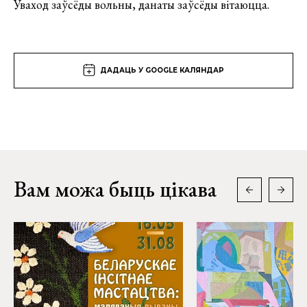
Уваход заўсёды вольны, данаты заўсёды вітаюцца.
ДАДАЦЬ У GOOGLE КАЛЯНДАР
Вам можа быць цікава