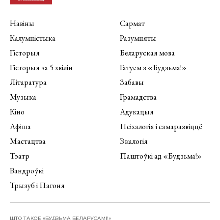
Навіны
Сармат
Калумністыка
Разумняты
Гісторыя
Беларуская мова
Гісторыя за 5 хвілін
Гатуем з «Будзьма!»
Літаратура
Забавы
Музыка
Грамадства
Кіно
Адукацыя
Афіша
Псіхалогія і самаразвіццё
Мастацтва
Экалогія
Тэатр
Паштоўкі ад «Будзьма!»
Вандроўкі
Трызуб і Пагоня
ШТО ТАКОЕ «БУДЗЬМА БЕЛАРУСАМІ!»