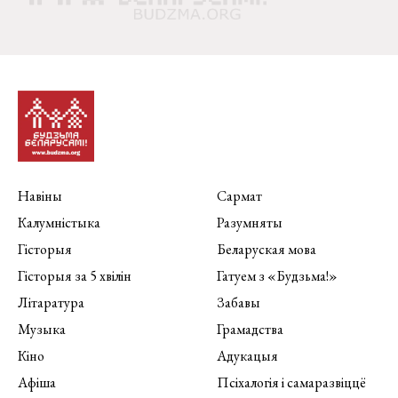
Навіны
Сармат
Калумністыка
Разумняты
Гісторыя
Беларуская мова
Гісторыя за 5 хвілін
Гатуем з «Будзьма!»
Літаратура
Забавы
Музыка
Грамадства
Кіно
Адукацыя
Афіша
Псіхалогія і самаразвіццё