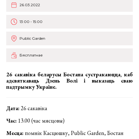
26.03.2022
13:00 - 15:00
Public Garden
Бясплатнае
26 сакавіка беларусы Бостана сустракаюцца, каб
адсвяткаваць Дзень Волі і выказаць сваю
падтрымку Украіне.
Дата:
26 сакавіка
Час:
13.00 (час мясцовы)
Месца:
помнік Касцюшку, Public Garden, Бостан