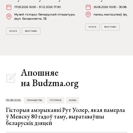
17.03.2026 16:00 - 31.12.2026 17:00
26.06.2026 10:00 - 30.08.202
Музей гісторыі беларускай літаратуры
палац мастацтваў (вул. К
(вул. Багдановіча, 13)
МІНСК
ВЫСТАВЫ
МІНСК
ВЫСТАВЫ
Апошняе
на Budzma.org
05.08.2026
ГРАМАДСТВА
ГІСТОРЫЯ
АСОБА
Гісторыя амэрыканкі Рут Уолер, якая памерла
ў Менску 80 гадоў таму, выратаваўшы
беларускіх дзяцей