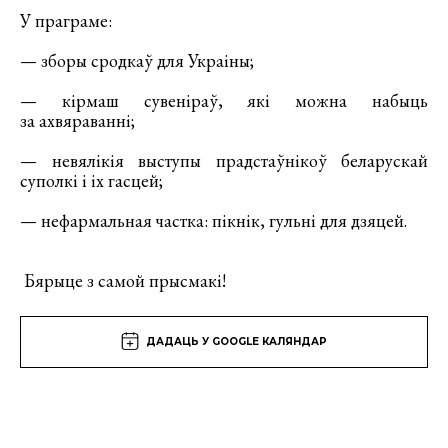
У праграме:
— зборы сродкаў для Украіны;
— кірмаш сувеніраў, які можна набыць
за ахвяраванні;
— невялікія выступы прадстаўнікоў беларускай
суполкі і іх гасцей;
— нефармальная частка: пікнік, гульні для дзяцей.
Бярыце з самой прысмакі!
ДАДАЦЬ У GOOGLE КАЛЯНДАР