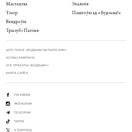
Мастацтва
Экалогія
Тэатр
Паштоўкі ад «Будзьма!»
Вандроўкі
Трызуб і Пагоня
ШТО ТАКОЕ «БУДЗЬМА БЕЛАРУСАМІ!»
АСОБЫ КАМПАНІІ
УСЕ ПРАЕКТЫ «БУДЗЬМА!»
КАРТА САЙТА
FACEBOOK
INSTAGRAM
TELEGRAM
TIKTOK
X (TWITTER)