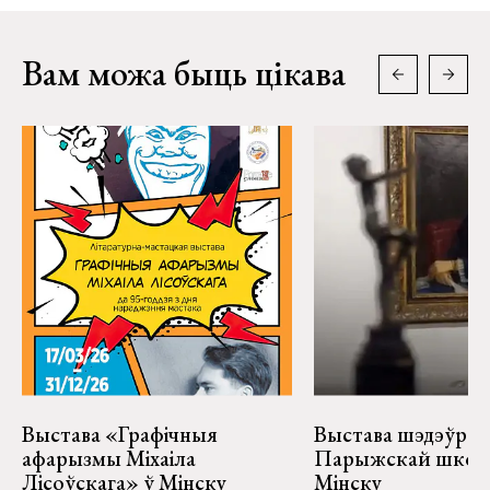
Вам можа быць цікава
Выстава «Графічныя
Выстава шэдэўраў
афарызмы Міхаіла
Парыжскай школ
Лісоўскага» ў Мінску
Мінску