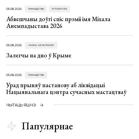
05.08.2026
ГРАМАДСТВА
ЛІТАРАТУРА
Абвешчаны доўгі спіс прэміі імя Міхала
Анемпадыстава 2026
05.08.2026
«МАМА, НЕ ЖУРЫСЯ!»
Залегчы на дно ў Крыме
05.08.2026
ГРАМАДСТВА
Урад прыняў пастанову аб ліквідацыі
Нацыянальнага цэнтра сучасных мастацтваў
ЧЫТАЦЬ ЯШЧЭ
Папулярнае