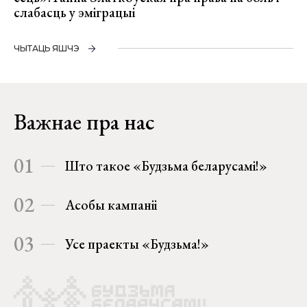
слабасць у эміграцыі
ЧЫТАЦЬ ЯШЧЭ
Важнае пра нас
01
Што такое «Будзьма беларусамі!»
02
Асобы кампаніі
03
Усе праекты «Будзьма!»