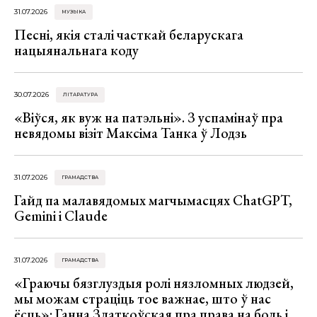
31.07.2026
МУЗЫКА
Песні, якія сталі часткай беларускага
нацыянальнага коду
30.07.2026
ЛІТАРАТУРА
«Віўся, як вуж на патэльні». З успамінаў пра
невядомы візіт Максіма Танка ў Лодзь
31.07.2026
ГРАМАДСТВА
Гайд па малавядомых магчымасцях ChatGPT,
Gemini і Claude
31.07.2026
ГРАМАДСТВА
«Граючы бязглуздыя ролі нязломных людзей,
мы можам страціць тое важнае, што ў нас
ёсць»: Ганна Златкоўская пра права на боль і