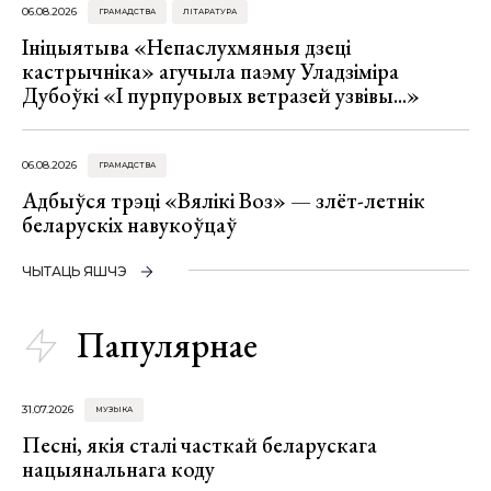
06.08.2026
ГРАМАДСТВА
ЛІТАРАТУРА
Ініцыятыва «Непаслухмяныя дзеці
кастрычніка» агучыла паэму Уладзіміра
Дубоўкі «І пурпуровых ветразей узвівы...»
06.08.2026
ГРАМАДСТВА
Адбыўся трэці «Вялікі Воз» — злёт-летнік
беларускіх навукоўцаў
ЧЫТАЦЬ ЯШЧЭ
Папулярнае
31.07.2026
МУЗЫКА
Песні, якія сталі часткай беларускага
нацыянальнага коду