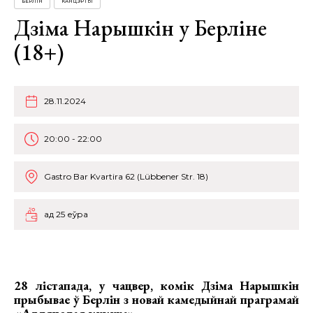
БЕРЛІН
КАНЦЭРТЫ
Дзіма Нарышкін у Берліне
(18+)
28.11.2024
20:00 - 22:00
Gastro Bar Kvartira 62 (Lübbener Str. 18)
ад 25 еўра
28 лістапада, у чацвер, комік
Дзіма Нарышкін
прыбывае ў Берлін з новай камедыйнай праграмай