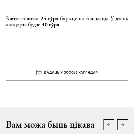
Квіткі коштам
25 еўра
бярыце па
спасылцы
. У дзень
канцэрта будзе
30 еўра
.
ДАДАЦЬ У GOOGLE КАЛЯНДАР
Вам можа быць цікава