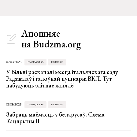
Апошняе
на Budzma.org
07.08.2026
ГРАМАДСТВА
ГІСТОРЫЯ
У Вільні раскапалі месца італьянскага саду
Радзівілаў і галоўнай пушкарні ВКЛ. Тут
пабудуюць элітнае жыллё
06.08.2026
ГРАМАДСТВА
ГІСТОРЫЯ
Забраць маёмасць у беларусаў. Схема
Кацярыны ІІ