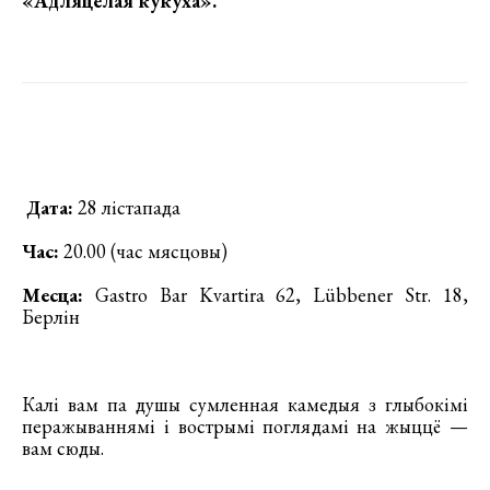
«Адляцелая кукуха»
.
Дата:
28 лістапада
Час:
20.00 (час мясцовы)
Месца:
Gastro Bar Kvartira 62, Lübbener Str. 18,
Берлін
Калі вам па душы сумленная камедыя з глыбокімі
перажываннямі і вострымі поглядамі на жыццё —
вам сюды.