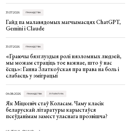
31.07.2026
ГРАМАДСТВА
Гайд па малавядомых магчымасцях ChatGPT,
Gemini і Claude
31.07.2026
ГРАМАДСТВА
«Граючы бязглуздыя ролі нязломных людзей,
мы можам страціць тое важнае, што ў нас
ёсць»: Ганна Златкоўская пра права на боль і
слабасць у эміграцыі
04.08.2026
ГРАМАДСТВА
ЛІТАРАТУРА
Як Міцкевіч стаў Коласам. Чаму класік
беларускай літаратуры карыстаўся
псеўданімам замест уласнага прозвішча?