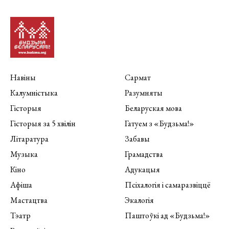
Навіны
Сармат
Калумністыка
Разумняты
Гісторыя
Беларуская мова
Гісторыя за 5 хвілін
Гатуем з «Будзьма!»
Літаратура
Забавы
Музыка
Грамадства
Кіно
Адукацыя
Афіша
Псіхалогія і самаразвіццё
Мастацтва
Экалогія
Тэатр
Паштоўкі ад «Будзьма!»