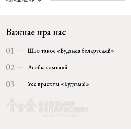
ЧЫТАЦЬ ЯШЧЭ
Важнае пра нас
01
Што такое «Будзьма беларусамі!»
02
Асобы кампаніі
03
Усе праекты «Будзьма!»