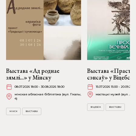
Выстава «Ад роднае
Выстава «Прастор
зямлі...» у Мінску
сэнсаў» у Віцебску
08.07.2026 18:00 - 30.08.2026 18:00
15.07.2026 15:00 - 20.09.2026
мінская абласная бібліятэка (вул. Гікалы,
мастацкі музей (вул. Лені
4)
ВІЦЕБСК
ВЫСТАВЫ
МІНСК
ВЫСТАВЫ