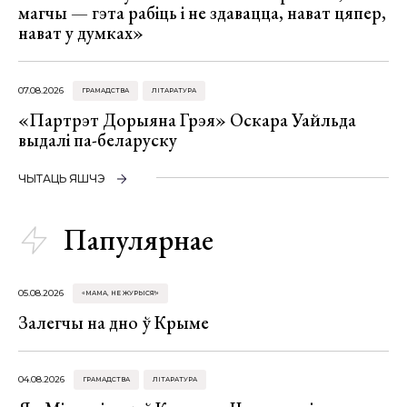
магчы — гэта рабіць і не здавацца, нават цяпер,
нават у думках»
07.08.2026
ГРАМАДСТВА
ЛІТАРАТУРА
«Партрэт Дорыяна Грэя» Оскара Уайльда
выдалі па-беларуску
ЧЫТАЦЬ ЯШЧЭ
Папулярнае
05.08.2026
«МАМА, НЕ ЖУРЫСЯ!»
Залегчы на дно ў Крыме
04.08.2026
ГРАМАДСТВА
ЛІТАРАТУРА