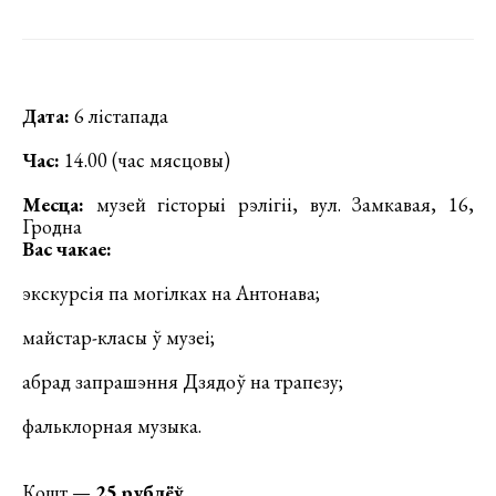
Д
ата:
6 лістапада
Час:
14.00 (час мясцовы)
Месца:
музей гісторыі рэлігіі, вул. Замкавая, 16,
Гродна
Вас чакае:
экскурсія па могілках на Антонава;
майстар-класы ў музеі;
абрад запрашэння Дзядоў на трапезу;
фальклорная музыка.
Кошт —
25 рублёў
.