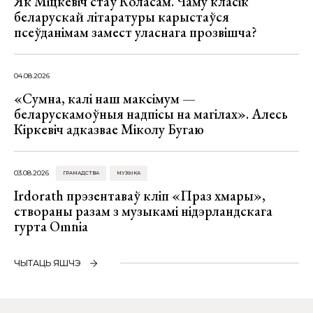
Як Міцкевіч стаў Коласам. Чаму класік
беларускай літаратуры карыстаўся
псеўданімам замест уласнага прозвішча?
04.08.2026
«Сумна, калі наш максімум —
беларускамоўныя надпісы на магілах». Алесь
Кіркевіч адказвае Міколу Бугаю
03.08.2026
ГРАМАДСТВА
МУЗЫКА
Irdorath прэзентаваў кліп «Праз хмары»,
створаны разам з музыкамі нідэрландскага
гурта Omnia
ЧЫТАЦЬ ЯШЧЭ