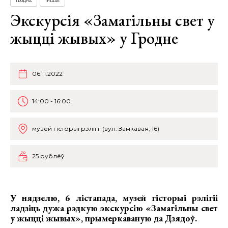
ГРОДНА
ІНШАЕ
Экскурсія «Замагільны свет у
жыцці жывых» у Гродне
06.11.2022
14:00 - 16:00
музей гісторыі рэлігіі (вул. Замкавая, 16)
25 рублёў
У нядзелю, 6 лістапада, музей гісторыі рэлігіі
ладзіць дужа рэдкую экскурсію
«Замагільны свет
у жыцці жывых»
, прымеркаваную да Дзядоў.