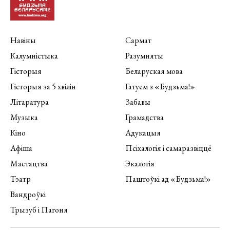
Навіны
Сармат
Калумністыка
Разумняты
Гісторыя
Беларуская мова
Гісторыя за 5 хвілін
Гатуем з «Будзьма!»
Літаратура
Забавы
Музыка
Грамадства
Кіно
Адукацыя
Афіша
Псіхалогія і самаразвіццё
Мастацтва
Экалогія
Тэатр
Паштоўкі ад «Будзьма!»
Вандроўкі
Трызуб і Пагоня