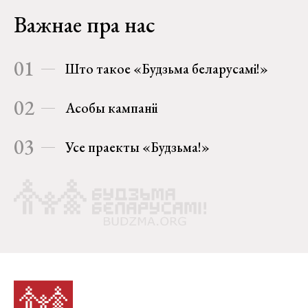
Важнае пра нас
01
Што такое «Будзьма беларусамі!»
02
Асобы кампаніі
03
Усе праекты «Будзьма!»