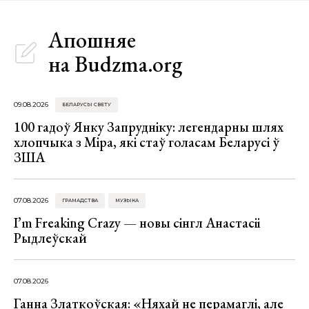
Апошняе
на Budzma.org
09.08.2026
БЕЛАРУСЫ СВЕТУ
100 гадоў Янку Запрудніку: легендарны шлях
хлопчыка з Міра, які стаў голасам Беларусі ў
ЗША
07.08.2026
ГРАМАДСТВА
МУЗЫКА
I’m Freaking Crazy — новы сінгл Анастасіі
Рыдлеўскай
07.08.2026
Ганна Златкоўская: «Няхай не перамаглі, але