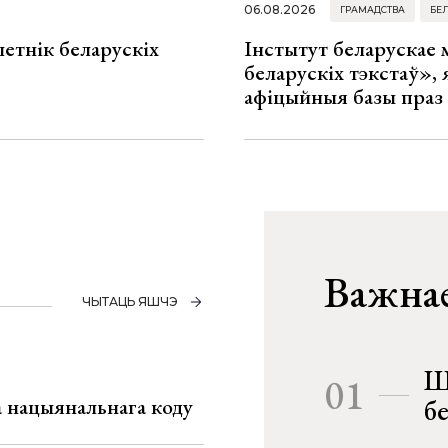
06.08.2026
ГРАМАДСТВА
БЕ
летнік беларускіх
Інстытут беларускае
беларускіх тэкстаў», я
афіцыйныя базы праз
Важнае
ЧЫТАЦЬ ЯШЧЭ
Ш
01
га нацыянальнага коду
б