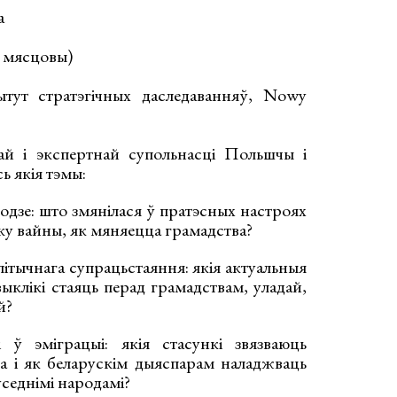
а
ас мясцовы)
тытут стратэгічных даследаванняў, Nowy
най і экспертнай супольнасці Польшчы і
ь якія тэмы:
годзе: што змянілася ў пратэсных настроях
атку вайны, як мяняецца грамадства?
літычнага супрацьстаяння: якія актуальныя
выклікі стаяць перад грамадствам, уладай,
й?
 ў эміграцыі: якія стасункі звязваюць
ва і як беларускім дыяспарам наладжваць
седнімі народамі?