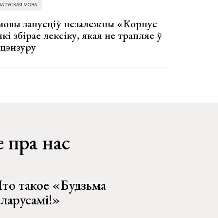
ЛАРУСКАЯ МОВА
 мовы запусціў незалежны «Корпус
кі збірае лексіку, якая не трапляе ў
 цэнзуру
 пра нас
то такое «Будзьма
еларусамі!»