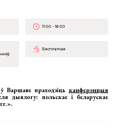
11:00 - 18:00
Бясплатнае
анняў
 ў Варшаве праходзіць
канферэнцыя
еля дыялогу: польскае і беларускае
гг.»
.