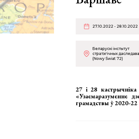
27.10.2022 - 28.10.2022
Беларускі інстытут
стратэгічных даследав
(Nowy Świat 72)
27 і 28 кастрычніка
«Узаемаразуменне дз
грамадствы ў 2020-22 