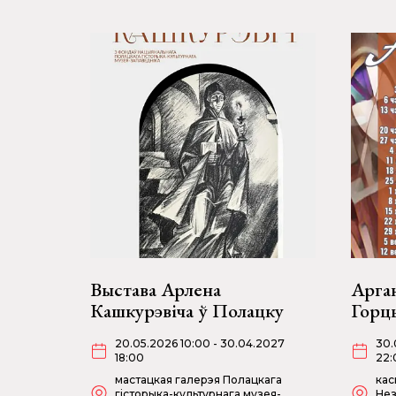
Выстава Арлена
Арган
Кашкурэвіча ў Полацку
Горц
20.05.2026 10:00 - 30.04.2027
30.
18:00
22:
мастацкая галерэя Полацкага
кас
гісторыка-культурнага музея-
Нез