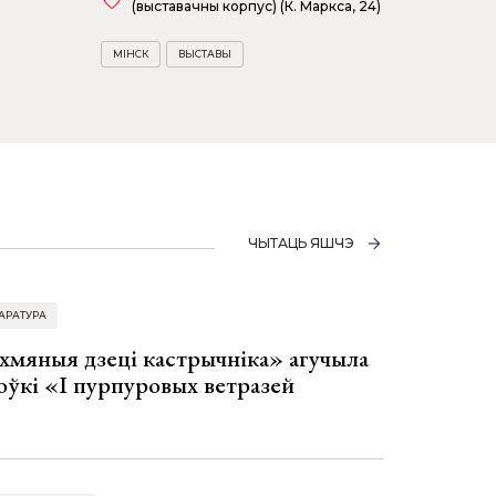
(выставачны корпус) (К. Маркса, 24)
МІНСК
ВЫСТАВЫ
ЧЫТАЦЬ ЯШЧЭ
АРАТУРА
хмяныя дзеці кастрычніка» агучыла
оўкі «І пурпуровых ветразей