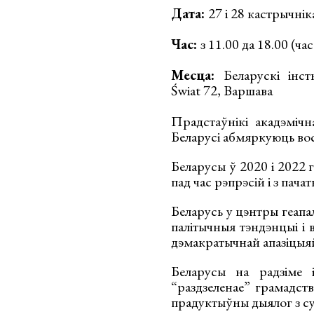
Дата:
27 і 28 кастрычнік
Час:
з 11.00 да 18.00 (ч
Месца:
Беларускі інс
Świat 72, Варшава
Прадстаўнікі акадэміч
Беларусі абмяркуюць вос
Беларусы ў 2020 і 2022 
пад час рэпрэсій і з пач
Беларусь у цэнтры геапа
палітычныя тэндэнцыі і 
дэмакратычнай апазіцыя
Беларусы на радзіме і
“раздзеленае” грамадст
прадуктыўны дыялог з су