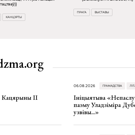
тацтваў))
ПРАГА
ВЫСТАВЫ
КАНЦЭРТЫ
dzma.org
06.08.2026
ГРАМАДСТВА
ЛІТ
а Кацярыны ІІ
Ініцыятыва «Непаслу
паэму Уладзіміра Дуб
узвівы...»