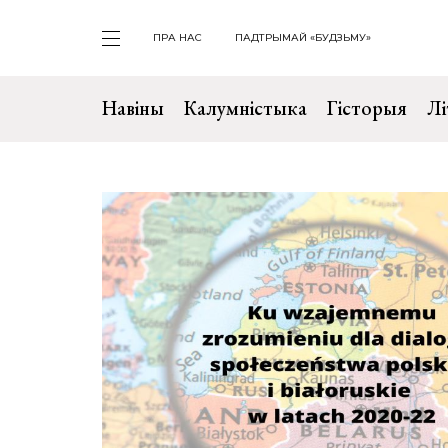
ПРА НАС
ПАДТРЫМАЙ «БУДЗЬМУ»
Навіны
Калумністыка
Гісторыя
Лі