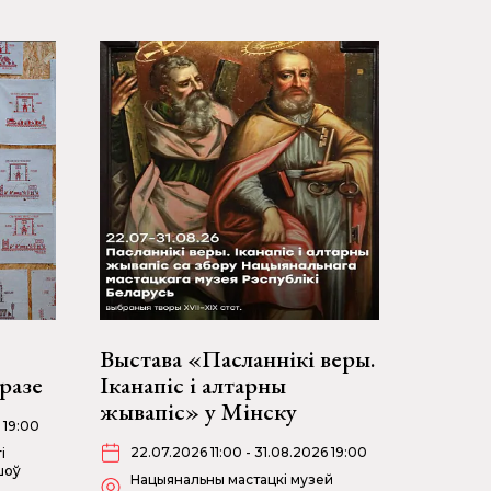
Выстава «Пасланнікі веры.
разе
Іканапіс і алтарны
жывапіс» у Мінску
 19:00
22.07.2026 11:00 - 31.08.2026 19:00
і
шоў
Нацыянальны мастацкі музей