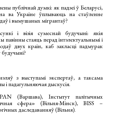
ены публічнай думкі: як падзеі ў Беларусі,
йна ва Украіне ўплываюць на стаўленне
одаў і вымушаных мігрантаў?
асункі і візія сумеснай будучыні: якія
чы павінны стаяць перад інтэлектуальнымі і
одаў двух краін, каб закласці падмурак
 будучыні?
эляў з выступамі экспертаў, а таксама
ы і падагульняючая дыскусія.
 PAN (Варшава), Інстытут палітычных
ычная сфера» (Вільня-Мінск), BISS –
эгічных даследаванняў (Вільня).