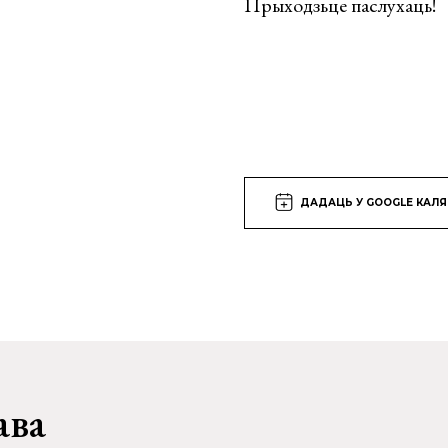
Прыходзьце паслухаць!
ДАДАЦЬ У GOOGLE КАЛ
ава