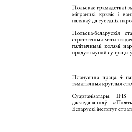
Польскае грамадства і зм
мігранцкі крызіс і ва
палякаў да суседніх нар
Польска-беларускія ст
стратэгічныя мэты і зада
палітычнымі коламі нар
прадуктыўнай супрацы ў
Плануецца праца 4 пан
тэматычныя круглыя стал
Суарганізатары: IFIS
даследаванняў «Паліт
Беларускі інстытут страт