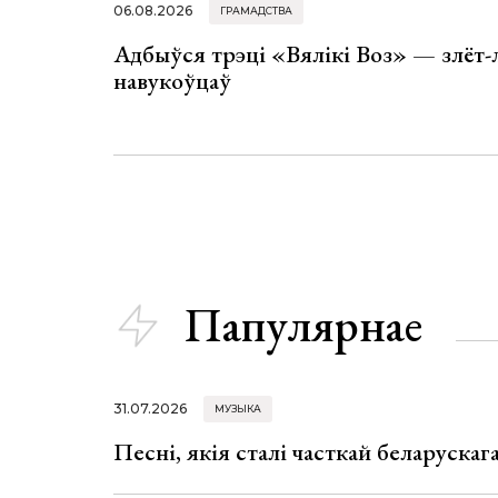
06.08.2026
ГРАМАДСТВА
Адбыўся трэці «Вялікі Воз» — злёт-
навукоўцаў
Папулярнае
31.07.2026
МУЗЫКА
Песні, якія сталі часткай беларуска