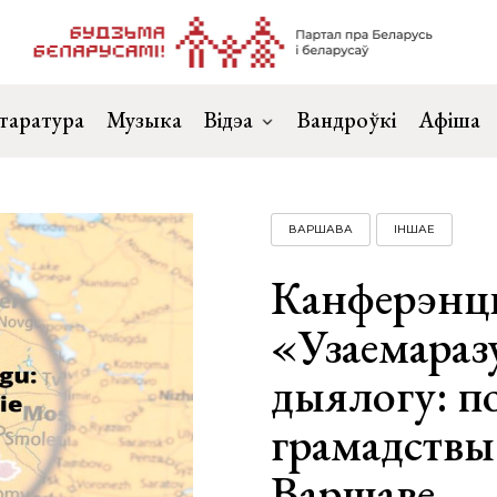
таратура
Музыка
Відэа
Вандроўкі
Афіша
ВАРШАВА
ІНШАЕ
Канферэнц
«Узаемараз
дыялогу: по
грамадствы 
Варшаве