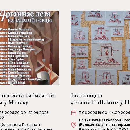
нае лета на Залатой
Інсталяцыя
ы ў Мінску
#FramedInBelarus у П
05.2026 20:00 - 12.09.2026
11.06.2026 19:00 - 14.09.2026
00
Нацыянальная галерэя Праг
цёл святога Роха (пр-т
(Вялікая зала), палац кірма
алежнасці, 44 А (за Палацам
(Dukelských Hrdinů 530/47,)