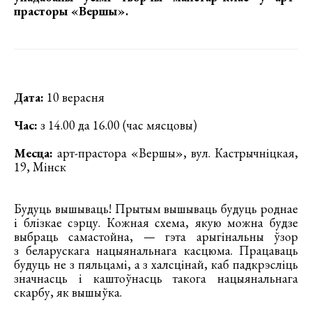
прасторы «Вершы».
Дата:
10 верасня
Час:
з 14.00 да 16.00 (час мясцовы)
Месца:
арт-прастора «Вершы», вул. Кастрычніцкая,
19, Мінск
Будуць вышываць! Прытым вышываць будуць роднае
і блізкае сэрцу. Кожная схема, якую можна будзе
выбраць самастойна, — гэта арыгінальны ўзор
з беларускага нацыянальнага касцюма. Працаваць
будуць не з пяльцамі, а з халсцінай, каб падкрэсліць
значнасць і каштоўнасць такога нацыянальнага
скарбу, як вышыўка.