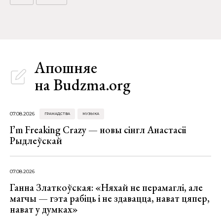
Апошняе
на Budzma.org
07.08.2026
ГРАМАДСТВА
МУЗЫКА
I’m Freaking Crazy — новы сінгл Анастасіі
Рыдлеўскай
07.08.2026
Ганна Златкоўская: «Няхай не перамаглі, але
магчы — гэта рабіць і не здавацца, нават цяпер,
нават у думках»