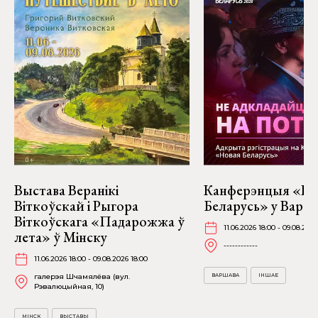
Выстава Веранікі
Канферэнцыя «Но
Віткоўскай і Рыгора
Беларусь» у Варш
Віткоўскага «Падарожжа ў
11.06.2026 18:00 - 09.08.2026
лета» ў Мінску
------------
11.06.2026 18:00 - 09.08.2026 18:00
галерэя Шчамялёва (вул.
ВАРШАВА
ІНШАЕ
Рэвалюцыйная, 10)
МІНСК
ВЫСТАВЫ