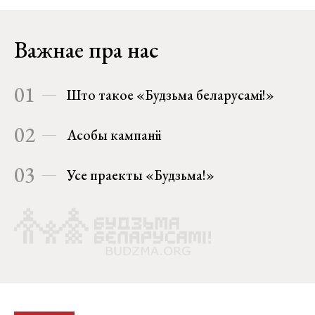
Важнае пра нас
01
Што такое «Будзьма беларусамі!»
02
Асобы кампаніі
03
Усе праекты «Будзьма!»