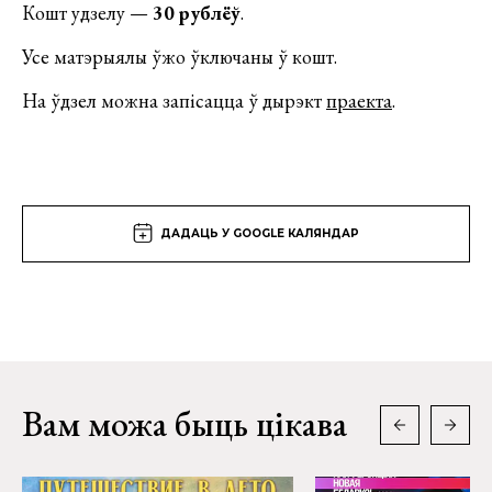
Кошт удзелу —
30 рублёў
.
Усе матэрыялы ўжо ўключаны ў кошт.
На ўдзел можна запісацца ў дырэкт
праекта
.
ДАДАЦЬ У GOOGLE КАЛЯНДАР
Вам можа быць цікава