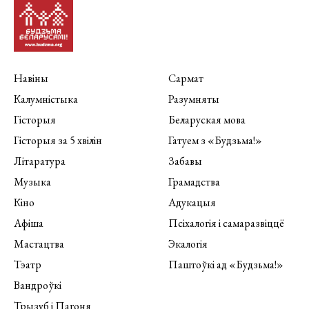
Навіны
Сармат
Калумністыка
Разумняты
Гісторыя
Беларуская мова
Гісторыя за 5 хвілін
Гатуем з «Будзьма!»
Літаратура
Забавы
Музыка
Грамадства
Кіно
Адукацыя
Афіша
Псіхалогія і самаразвіццё
Мастацтва
Экалогія
Тэатр
Паштоўкі ад «Будзьма!»
Вандроўкі
Трызуб і Пагоня