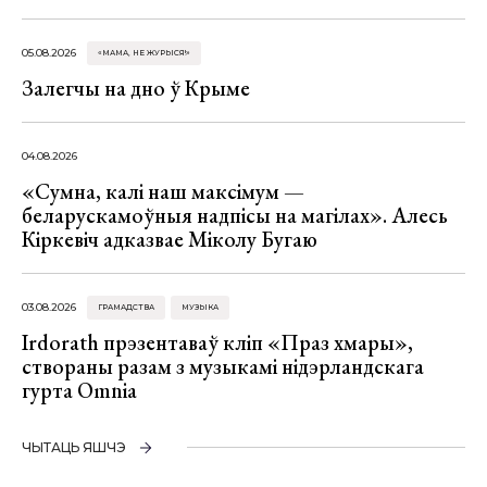
05.08.2026
«МАМА, НЕ ЖУРЫСЯ!»
Залегчы на дно ў Крыме
04.08.2026
«Сумна, калі наш максімум —
беларускамоўныя надпісы на магілах». Алесь
Кіркевіч адказвае Міколу Бугаю
03.08.2026
ГРАМАДСТВА
МУЗЫКА
Irdorath прэзентаваў кліп «Праз хмары»,
створаны разам з музыкамі нідэрландскага
гурта Omnia
ЧЫТАЦЬ ЯШЧЭ