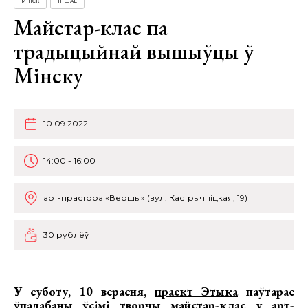
МІНСК
ІНШАЕ
Майстар-клас па
традыцыйнай вышыўцы ў
Мінску
10.09.2022
14:00 - 16:00
арт-прастора «Вершы» (вул. Кастрычніцкая, 19)
30 рублёў
У суботу, 10 верасня,
праект Этыка
паўтарае
ўпадабаны ўсімі творчы майстар-клас у арт-