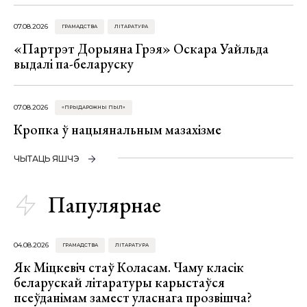
07.08.2026
ГРАМАДСТВА
ЛІТАРАТУРА
«Партрэт Дорыяна Грэя» Оскара Уайльда
выдалі па-беларуску
07.08.2026
«ПРЫДАРОЖНЫ ПЫЛ»
Кропка ў нацыянальным мазахізме
ЧЫТАЦЬ ЯШЧЭ
Папулярнае
04.08.2026
ГРАМАДСТВА
ЛІТАРАТУРА
Як Міцкевіч стаў Коласам. Чаму класік
беларускай літаратуры карыстаўся
псеўданімам замест уласнага прозвішча?