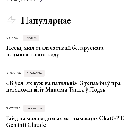
Папулярнае
31.07.2026
МУЗЫКА
Песні, якія сталі часткай беларускага
нацыянальнага коду
30.07.2026
ЛІТАРАТУРА
«Віўся, як вуж на патэльні». З успамінаў пра
невядомы візіт Максіма Танка ў Лодзь
31.07.2026
ГРАМАДСТВА
Гайд па малавядомых магчымасцях ChatGPT,
Gemini і Claude