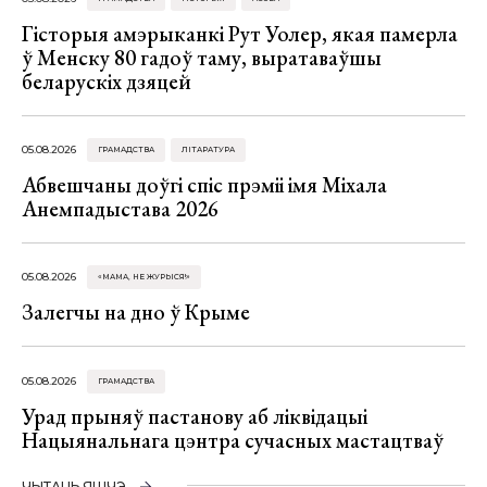
Гісторыя амэрыканкі Рут Уолер, якая памерла
ў Менску 80 гадоў таму, выратаваўшы
беларускіх дзяцей
05.08.2026
ГРАМАДСТВА
ЛІТАРАТУРА
Абвешчаны доўгі спіс прэміі імя Міхала
Анемпадыстава 2026
05.08.2026
«МАМА, НЕ ЖУРЫСЯ!»
Залегчы на дно ў Крыме
05.08.2026
ГРАМАДСТВА
Урад прыняў пастанову аб ліквідацыі
Нацыянальнага цэнтра сучасных мастацтваў
ЧЫТАЦЬ ЯШЧЭ