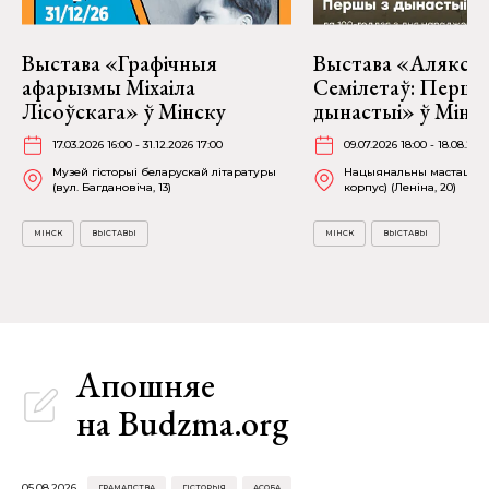
Выстава «Графічныя
Выстава «Алякса
афарызмы Міхаіла
Семілетаў: Першы
Лісоўскага» ў Мінску
дынастыі» ў Мінс
17.03.2026 16:00 - 31.12.2026 17:00
09.07.2026 18:00 - 18.08.202
Музей гісторыі беларускай літаратуры
Нацыянальны мастацкі м
(вул. Багдановіча, 13)
корпус) (Леніна, 20)
МІНСК
ВЫСТАВЫ
МІНСК
ВЫСТАВЫ
Апошняе
на Budzma.org
05.08.2026
ГРАМАДСТВА
ГІСТОРЫЯ
АСОБА