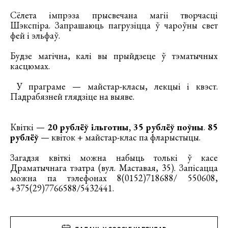
Сёлета імпрэза прысвечана магіі творчасці
Шэкспіра. Запрашаюць пагрузіцца ў чароўны свет
фей і эльфаў.
Будзе магічна, калі вы прыйдзеце ў тэматычных
касцюмах.
У праграме — майстар-класы, лекцыі і квэст.
Падрабязней глядзіце на выяве.
Квіткі —
20 рублёў ільготны, 35 рублёў поўны
.
85
рублёў
— квіток + майстар-клас па фларыстыцы.
Загадзя квіткі можна набыць толькі ў касе
Драматычнага тэатра (вул. Маставая, 35). Запісацца
можна па тэлефонах 8(0152)718688/ 550608,
+375(29)7766588/5432441.