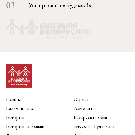
03
Усе праекты «Будзьма!»
Навіны
Сармат
Калумністыка
Разумняты
Гісторыя
Беларуская мова
Гісторыя за 5 хвілін
Гатуем з «Будзьма!»