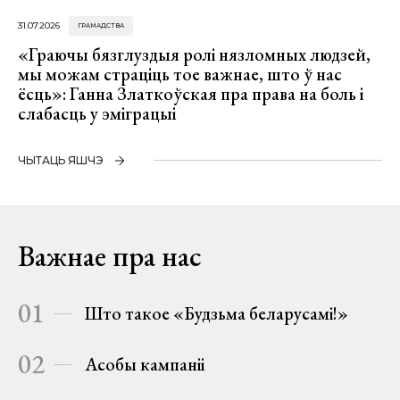
31.07.2026
ГРАМАДСТВА
«Граючы бязглуздыя ролі нязломных людзей,
мы можам страціць тое важнае, што ў нас
ёсць»: Ганна Златкоўская пра права на боль і
слабасць у эміграцыі
ЧЫТАЦЬ ЯШЧЭ
Важнае пра нас
01
Што такое «Будзьма беларусамі!»
02
Асобы кампаніі