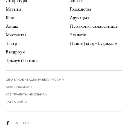
Літаратура
Забавы
Музыка
Грамадства
Кіно
Адукацыя
Афіша
Псіхалогія і самаразвіццё
Мастацтва
Экалогія
Тэатр
Паштоўкі ад «Будзьма!»
Вандроўкі
Трызуб і Пагоня
ШТО ТАКОЕ «БУДЗЬМА БЕЛАРУСАМІ!»
АСОБЫ КАМПАНІІ
УСЕ ПРАЕКТЫ «БУДЗЬМА!»
КАРТА САЙТА
FACEBOOK