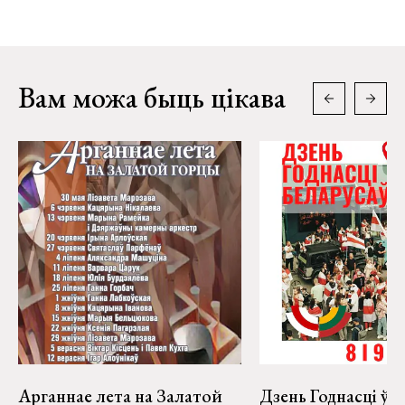
Вам можа быць цікава
Арганнае лета на Залатой
Дзень Годнасці ў В