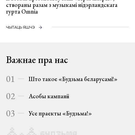
створаны разам з музыкамі нідэрландскага
гурта Omnia
ЧЫТАЦЬ ЯШЧЭ
Важнае пра нас
01
Што такое «Будзьма беларусамі!»
02
Асобы кампаніі
03
Усе праекты «Будзьма!»