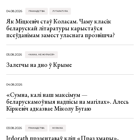
04.08.2026
ГРАМАДСТВА
ЛІТАРАТУРА
Як Міцкевіч стаў Коласам. Чаму класік
беларускай літаратуры карыстаўся
псеўданімам замест уласнага прозвішча?
05.08.2026
«МАМА, НЕ ЖУРЫСЯ!»
Залегчы на дно ў Крыме
04.08.2026
«Сумна, калі наш максімум —
беларускамоўныя надпісы на магілах». Алесь
Кіркевіч адказвае Міколу Бугаю
03.08.2026
ГРАМАДСТВА
МУЗЫКА
Irdorath прэзентаваў кліп «Праз хмары»,