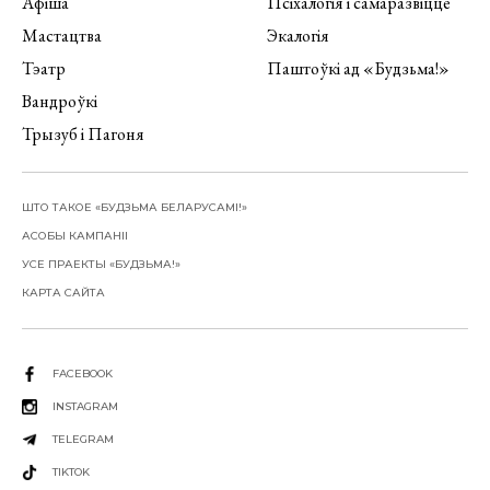
Афіша
Псіхалогія і самаразвіццё
Мастацтва
Экалогія
Тэатр
Паштоўкі ад «Будзьма!»
Вандроўкі
Трызуб і Пагоня
ШТО ТАКОЕ «БУДЗЬМА БЕЛАРУСАМІ!»
АСОБЫ КАМПАНІІ
УСЕ ПРАЕКТЫ «БУДЗЬМА!»
КАРТА САЙТА
FACEBOOK
INSTAGRAM
TELEGRAM
TIKTOK