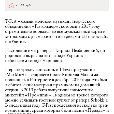
от 45 руб.
T-Fest – самый молодой музыкант творческого
объединения «Газгольдер», который в 2017 году
стремительно ворвался во все музыкальные чарты и
хит-парады с двумя хитовыми треками «Не забывай»
и «Улети».
Настоящие имя рэпера – Кирилл Незборецкий, он
родился и вырос на юго-западе Украины в
небольшом городе Черновцы.
Первые треки, записанные T-Fest при участии
IMaxMuzik – старшего брата Кирилла Максима –
появились в Интернете в декабре 2010 года. Это был
любительский материал прямиком из домашней
студии. В 2013 ребята выпустили совместный
микстейп «Прожигай» , в одном из треков которого
можно услышать гостевой куплет от рэпера Schokk’а.
В следующем году T-Fest представил несколько трэп-
композиций, среди которых были песни «Правда» и