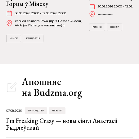
Горцы ў Мінску
30.05.2026 20:00 - 12.09.202
30.05.2026 20:00 - 12.09.2026 22:00
------------
касцёл святога Роха (пр-т Незалежнасці,
44 А (за Палацам мастацтваў))
ВІЛЬНЯ
ІНШАЕ
МІНСК
КАНЦЭРТЫ
Апошняе
на Budzma.org
07.08.2026
ГРАМАДСТВА
МУЗЫКА
I’m Freaking Crazy — новы сінгл Анастасіі
Рыдлеўскай