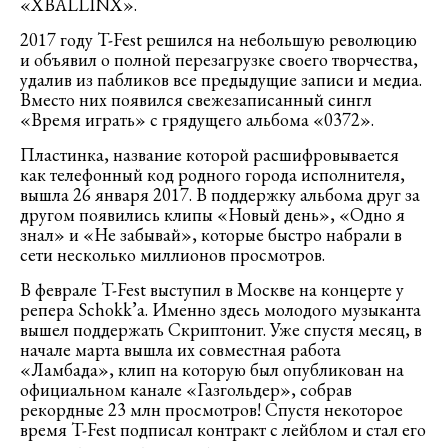
«XBALLINX».
2017 году T-Fest решился на небольшую революцию
и объявил о полной перезагрузке своего творчества,
удалив из пабликов все предыдущие записи и медиа.
Вместо них появился свежезаписанный сингл
«Время играть» с грядущего альбома «0372».
Пластинка, название которой расшифровывается
как телефонный код родного города исполнителя,
вышла 26 января 2017. В поддержку альбома друг за
другом появились клипы «Новый день», «Одно я
знал» и «Не забывай», которые быстро набрали в
сети несколько миллионов просмотров.
В феврале T-Fest выступил в Москве на концерте у
репера Schokk’а. Именно здесь молодого музыканта
вышел поддержать Скриптонит. Уже спустя месяц, в
начале марта вышла их совместная работа
«Ламбада», клип на которую был опубликован на
официальном канале «Газгольдер», собрав
рекордные 23 млн просмотров! Спустя некоторое
время T-Fest подписал контракт с лейблом и стал его