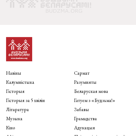
Навіны
Сармат
Калумністыка
Разумняты
Гісторыя
Беларуская мова
Гісторыя за 5 хвілін
Гатуем з «Будзьма!»
Літаратура
Забавы
Музыка
Грамадства
Кіно
Адукацыя