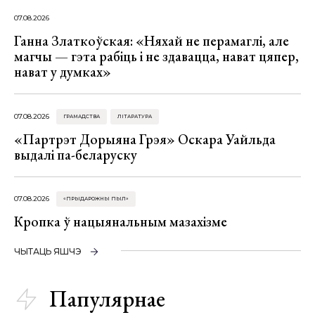
07.08.2026
Ганна Златкоўская: «Няхай не перамаглі, але
магчы — гэта рабіць і не здавацца, нават цяпер,
нават у думках»
07.08.2026
ГРАМАДСТВА
ЛІТАРАТУРА
«Партрэт Дорыяна Грэя» Оскара Уайльда
выдалі па-беларуску
07.08.2026
«ПРЫДАРОЖНЫ ПЫЛ»
Кропка ў нацыянальным мазахізме
ЧЫТАЦЬ ЯШЧЭ
Папулярнае